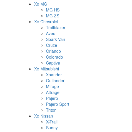
Xe MG
MG HS
MG ZS
Xe Chevrolet
Trailblazer
Aveo
Spark Van
Cruze
Orlando
Colorado
Captiva
Xe Mitsubishi
Xpander
Outlander
Mirage
Attrage
Pajero
Pajero Sport
Triton
Xe Nissan
X-Trail
Sunny