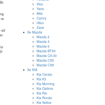
sắc
Vios
Yaris
Altis
ứng
Camry
 ra
Hilux
Zace
ể sử
Xe Mazda
an
Mazda 2
Mazda 3
Mazda 6
tùy
Mazda BT50
ột
Mazda CX-30
Mazda CX5
Mazda CX9
Xe KIA
Kia Cerato
Kia K3
Kia Morning
Kia Optima
Kia Rio
Kia Rondo
Kia Seltos