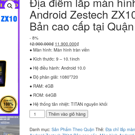
Địa điểm lắp màn hìn
Android Zestech ZX1
Bản cao cấp tại Quận
- 8%
Giá
Giá
12.900.000
₫
11.900.000
₫
gốc
hiện
● Màn hình: Màn hình tràn viền
là:
tại
● Kích thước: 9 – 10.1inch
12.900.000₫.
là:
11.900.000₫.
● Hệ điều hành: Android 10.0
● Độ phân giải: 1080*720
● RAM: 4GB
● ROM: 64GB
● Hệ thống tản nhiệt: TITAN nguyên khối
Địa
Thêm vào giỏ hàng
điểm
lắp
Danh mục:
Sản Phẩm Theo Quận
Thẻ:
Địa chỉ lắp mà
màn