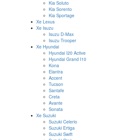
Kia Soluto
Kia Sorento
Kia Sportage
Xe Lexus
Xe Isuzu
Isuzu D-Max
Isuzu Trooper
Xe Hyundai
Hyundai I20 Active
Hyundai Grand I10
Kona
Elantra
Accent
Tucson
Santafe
Creta
Avante
Sonata
Xe Suzuki
Suzuki Celerio
Suzuki Ertiga
Suzuki Swift