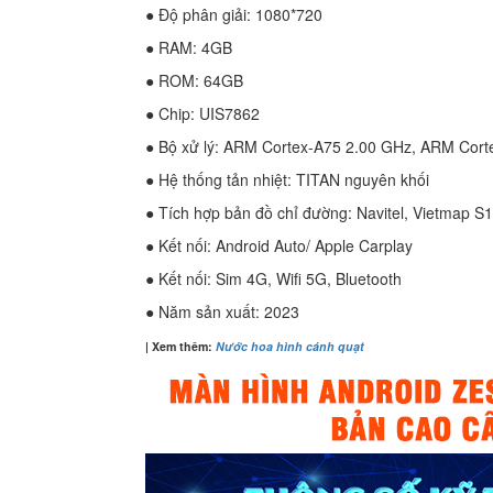
● Độ phân giải: 1080*720
● RAM: 4GB
● ROM: 64GB
● Chip: UIS7862
● Bộ xử lý: ARM Cortex-A75 2.00 GHz, ARM Cort
● Hệ thống tản nhiệt: TITAN nguyên khối
● Tích hợp bản đồ chỉ đường: Navitel, Vietmap S
● Kết nối: Android Auto/ Apple Carplay
● Kết nối: Sim 4G, Wifi 5G, Bluetooth
● Năm sản xuất: 2023
| Xem thêm:
Nước hoa hình cánh quạt