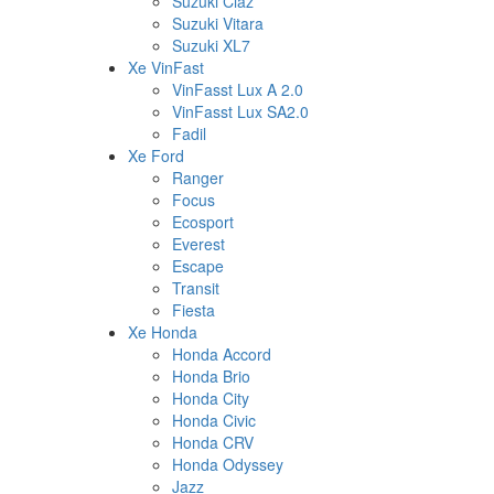
Suzuki Ciaz
Suzuki Vitara
Suzuki XL7
Xe VinFast
VinFasst Lux A 2.0
VinFasst Lux SA2.0
Fadil
Xe Ford
Ranger
Focus
Ecosport
Everest
Escape
Transit
Fiesta
Xe Honda
Honda Accord
Honda Brio
Honda City
Honda Civic
Honda CRV
Honda Odyssey
Jazz