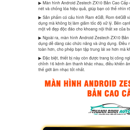
▶ Màn hình Android Zestech ZX10 Bản Cao Cấp đư
nét và chống lóa hiệu quả, giúp bạn có thể nhìn 
▶ Sản phẩm có cấu hình Ram 4GB, Rom 64GB và 
dụng mà không bị làm giảm tốc độ xử lý. Bên cạnh
một vẻ đẹp độc đáo cho khoang nội thất xe của b
▶ Ngoài ra, màn hình Android Zestech ZX10 Bản
dụng dễ dàng các chức năng và ứng dụng. Điều này
toàn hơn, cho phép bạn tập trung lái xe hơn mà kh
▶ Đặc biệt, thiết bị này còn được trang bị công 
chỉnh 16 kênh âm thanh khác nhau, điều khiển â
thế giới âm nhạc tốt nhất.