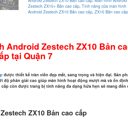
Android Zestech ZX10 Bản cao cấp
,
Màn hình Android
hình
Zestech ZX10+ Bản cao cấp
,
Tính năng của màn hình
Android
Android Zestech ZX10 Bản cao cấp
,
ZX10 Bản cao cấp
Zestech
ZX10
Bản
cao
cấp
tại
nh Android Zestech ZX10 Bản c
Quận
ấp tại Quận 7
7
số
lượng
ấp
được thiết kế tràn viền đẹp mắt, sang trọng và hiện đại. Sản p
 độ phân giải cao giúp màn hình hoạt động mượt mà và ổn địn
ao cấp còn được trang bị tính năng đa dạng hứa hẹn sẽ mang đến
 Zestech ZX10 Bản cao cấp