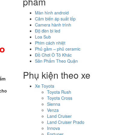
phẩm
Màn hình android
Cảm biến áp suất lốp
Camera hành trình
Độ đèn bi led
Loa Sub
Phim cách nhiệt
ao
Phủ gầm – phủ ceramic
Đồ Chơi Ô Tô Khác
Sản Phẩm Theo Quận
Phụ kiện theo xe
hẩm
h
Xe Toyota
 cho
Toyota Rush
Toyota Cross
Sienna
Venza
Land Cruiser
Land Cruiser Prado
Innova
Fortuner