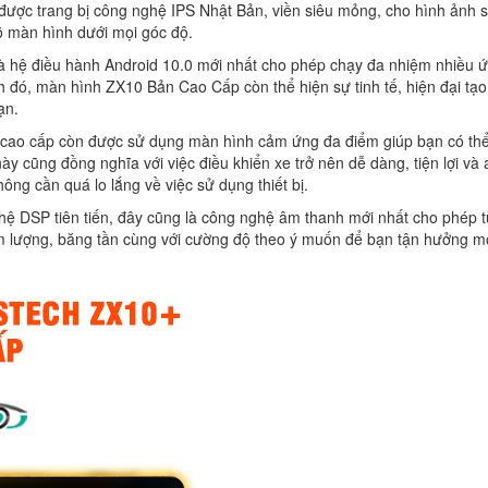
ợc trang bị công nghệ IPS Nhật Bản, viền siêu mỏng, cho hình ảnh 
rõ màn hình dưới mọi góc độ.
hệ điều hành Android 10.0 mới nhất cho phép chạy đa nhiệm nhiều 
 đó, màn hình ZX10 Bản Cao Cấp còn thể hiện sự tinh tế, hiện đại tạo
ạn.
 cao cấp còn được sử dụng màn hình cảm ứng đa điểm giúp bạn có th
 cũng đồng nghĩa với việc điều khiển xe trở nên dễ dàng, tiện lợi và 
ông cần quá lo lắng về việc sử dụng thiết bị.
nghệ DSP tiên tiến, đây cũng là công nghệ âm thanh mới nhất cho phép 
m lượng, băng tần cùng với cường độ theo ý muốn để bạn tận hưởng m