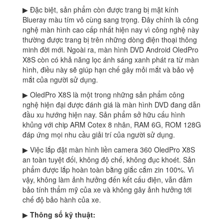
▶ Đặc biệt, sản phẩm còn được trang bị mặt kính
Blueray màu tím vô cùng sang trọng. Đây chính là công
nghệ màn hình cao cấp nhất hiện nay vì công nghệ này
thường được trang bị trên những dòng điện thoại thông
minh đời mới. Ngoài ra, màn hình DVD Android OledPro
X8S còn có khả năng lọc ánh sáng xanh phát ra từ màn
hình, điều này sẽ giúp hạn chế gây mỏi mắt và bảo vệ
mắt của người sử dụng.
▶ OledPro X8S là một trong những sản phẩm công
nghệ hiện đại được đánh giá là màn hình DVD đang dẫn
đầu xu hướng hiện nay. Sản phẩm sở hữu cấu hình
khủng với chip ARM Cotex 8 nhân, RAM 6G, ROM 128G
đáp ứng mọi nhu cầu giải trí của người sử dụng.
▶ Việc lắp đặt màn hình liền camera 360 OledPro X8S
an toàn tuyệt đối, không độ chế, không đục khoét. Sản
phẩm được lắp hoàn toàn bằng giắc cắm zin 100%. Vì
vậy, không làm ảnh hưởng đến kết cấu điện, vẫn đảm
bảo tính thẩm mỹ của xe và không gây ảnh hưởng tới
chế độ bảo hành của xe.
▶
Thông số kỹ thuật: