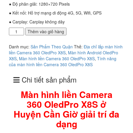
● Độ phân giải: 1280×720 Pixels
● Kết nối: Hỗ trợ mạng di động 4G, 5G, Wifi, GPS
● Carplay: Carplay không dây
Màn
Thêm vào giỏ hàng
hình
liền
Danh mục:
Sản Phẩm Theo Quận
Thẻ:
Địa chỉ lắp màn hình
Camera
liền Camera 360 OledPro X8S
,
Màn hình Android OledPro
360
X8S
,
Màn hình liền Camera 360 OledPro X8S
,
Tính năng
OledPro
của màn hình liền Camera 360 OledPro X8S
X8S
ở
Chi tiết sản phẩm
Huyện
Cần
Giờ
Màn hình liền Camera
giải
360 OledPro X8S ở
trí
đa
Huyện Cần Giờ giải trí đa
dạng
số
dạng
lượng