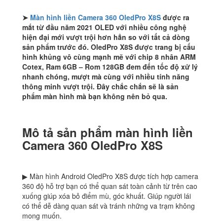
➤
Màn hình liền Camera 360 OledPro X8S
được ra
mắt từ đầu năm 2021 OLED với nhiều công nghệ
hiện đại mới vượt trội hơn hẳn so với tất cả dòng
sản phẩm trước đó. OledPro X8S được trang bị cấu
hình khủng vô cùng mạnh mẽ với chip 8 nhân ARM
Cotex, Ram 6GB – Rom 128GB đem đến tốc độ xử lý
nhanh chóng, mượt mà cùng với nhiều tính năng
thông minh vượt trội. Đây chắc chắn sẽ là sản
phẩm màn hình mà bạn không nên bỏ qua.
Mô tả sản phẩm màn hình liền
Camera 360 OledPro X8S
▶ Màn hình Android OledPro X8S được tích hợp camera
360 độ hỗ trợ bạn có thể quan sát toàn cảnh từ trên cao
xuống giúp xóa bỏ điểm mù, góc khuất. Giúp người lái
có thể dễ dàng quan sát và tránh những va trạm không
mong muốn.