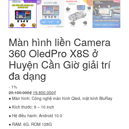
Màn hình liền Camera
360 OledPro X8S ở
Huyện Cần Giờ giải trí
đa dạng
- 1%
Giá
Giá
20.100.000
₫
19.800.000
₫
gốc
hiện
● Màn hình: Công nghệ màn hình Qled, mặt kính BluRay
là:
tại
● Kích thước: 9 – 10 inch
20.100.000₫.
là:
19.800.000₫.
● Hệ điều hành: Android 10.0
● RAM: 6G, ROM 128G