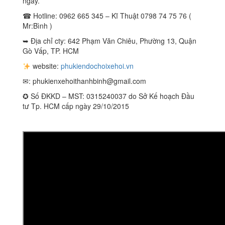
ngày.
☎ Hotline: 0962 665 345 – Kĩ Thuật 0798 74 75 76 (
Mr:Bình )
➥ Địa chỉ cty: 642 Phạm Văn Chiêu, Phường 13, Quận
Gò Vấp, TP. HCM
website:
phukiendochoixehoi.vn
✉:
phukienxehoithanhbinh@gmail.com
✪ Số ĐKKD – MST: 0315240037 do Sở Kế hoạch Đầu
tư Tp. HCM cấp ngày 29/10/2015