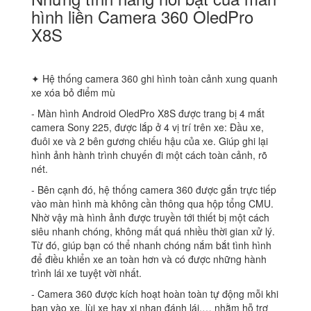
hình liền Camera 360 OledPro
X8S
✦ Hệ thống camera 360 ghi hình toàn cảnh xung quanh
xe xóa bỏ điểm mù
‐ Màn hình Android OledPro X8S được trang bị 4 mắt
camera Sony 225, được lắp ở 4 vị trí trên xe: Đầu xe,
đuôi xe và 2 bên gương chiếu hậu của xe. Giúp ghi lại
hình ảnh hành trình chuyến đi một cách toàn cảnh, rõ
nét.
‐ Bên cạnh đó, hệ thống camera 360 được gắn trực tiếp
vào màn hình mà không cần thông qua hộp tổng CMU.
Nhờ vậy mà hình ảnh được truyền tới thiết bị một cách
siêu nhanh chóng, không mất quá nhiều thời gian xử lý.
Từ đó, giúp bạn có thể nhanh chóng nắm bắt tình hình
để điều khiển xe an toàn hơn và có được những hành
trình lái xe tuyệt vời nhất.
‐ Camera 360 được kích hoạt hoàn toàn tự động mỗi khi
bạn vào xe, lùi xe hay xi nhan đánh lái,… nhằm hỗ trợ