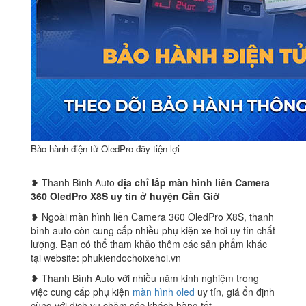
Bảo hành điện tử OledPro đầy tiện lợi
❥ Thanh Bình Auto
địa chỉ lắp
màn hình liền Camera
360 OledPro X8S
uy tín ở huyện Cần Giờ
❥ Ngoài màn hình liền Camera 360 OledPro X8S, thanh
bình auto còn cung cấp nhiều phụ kiện xe hơi uy tín chất
lượng. Bạn có thể tham khảo thêm các sản phẩm khác
tại website: phukiendochoixehoi.vn
❥ Thanh Bình Auto với nhiều năm kinh nghiệm trong
việc cung cấp phụ kiện
màn hình oled
uy tín, giá ổn định
cùng với dịch vụ chăm sóc khách hàng tốt.