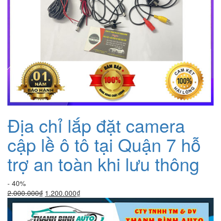
Địa chỉ lắp đặt camera
cập lề ô tô tại Quận 7 hỗ
trợ an toàn khi lưu thông
- 40%
Giá
Giá
2.000.000
₫
1.200.000
₫
gốc
hiện
là:
tại