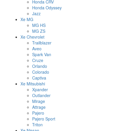
Honda CRV
Honda Odyssey
Jazz
Xe MG
MG HS
MG ZS
Xe Chevrolet
Trailblazer
Aveo
Spark Van
Cruze
Orlando
Colorado
Captiva
Xe Mitsubishi
Xpander
Outlander
Mirage
Attrage
Pajero
Pajero Sport
Triton
Xe Nissan