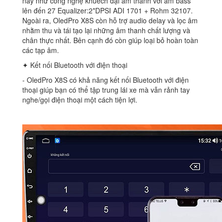
nay như công nghệ khuếch đại âm thanh với âm bass
lên đến 27 Equalizer:2*DPSI ADI 1701 + Rohm 32107.
Ngoài ra, OledPro X8S còn hỗ trợ audio delay và lọc âm
nhằm thu và tái tạo lại những âm thanh chất lượng và
chân thực nhất. Bên cạnh đó còn giúp loại bỏ hoàn toàn
các tạp âm.
✦ Kết nối Bluetooth với điện thoại
‐ OledPro X8S có khả năng kết nối Bluetooth với điện
thoại giúp bạn có thể tập trung lái xe mà vẫn rảnh tay
nghe/gọi điện thoại một cách tiện lợi.