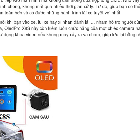
hanh chóng, không mất quá nhiều thời gian xử lý. Từ đó, giúp bạn có th
n toàn hơn và có được những hành trình lái xe tuyệt vời nhất.
ỗi khi bạn vào xe, lùi xe hay xi nhan đánh lái,… nhằm hỗ trợ người dù
i ra, OledPro X8S này còn kiêm luôn chức năng của một chiếc camera h
và tự động khóa video nếu không may xảy ra va chạm, giúp lưu lại bằng 