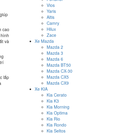
Vios
Yaris
giúp
Altis
Camry
Hilux
h cao
Zace
 hình
Xe Mazda
ắt và
Mazda 2
Mazda 3
ng
Mazda 6
rí
Mazda BT50
Mazda CX-30
Mazda CX5
c lắp
Mazda CX9
à
Xe KIA
Kia Cerato
Kia K3
Kia Morning
Kia Optima
Kia Rio
Kia Rondo
Kia Seltos