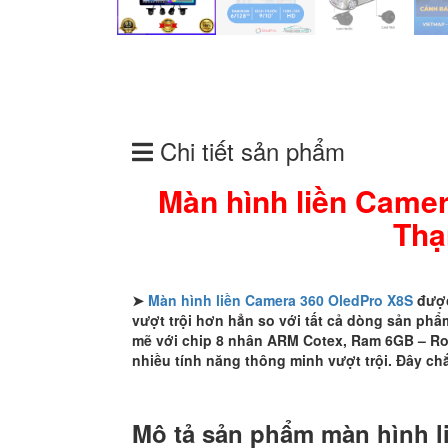
Chi tiết sản phẩm
Màn hình liền Came
Thạ
➤
Màn hình liền Camera 360 OledPro X8S
được
vượt trội hơn hẳn so với tất cả dòng sản ph
mẽ với chip 8 nhân ARM Cotex, Ram 6GB – R
nhiều tính năng thông minh vượt trội. Đây c
Mô tả sản phẩm màn hình l