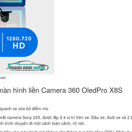
uto
 màn hình liền Camera 360 OledPro X8S
 quanh xe xóa bỏ điểm mù
ắt camera Sony 225, được lắp ở 4 vị trí trên xe: Đầu xe, đuôi xe và 2
h trình chuyến đi một cách toàn cảnh, rõ nét.
rực tiếp vào màn hình mà không cần thông qua hộp tổng CMU. Nhờ vậ