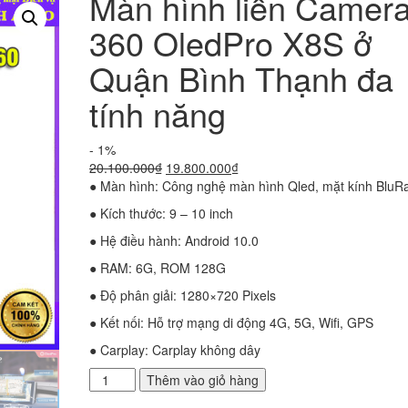
Màn hình liền Camer
360 OledPro X8S ở
Quận Bình Thạnh đa
tính năng
- 1%
Giá
Giá
20.100.000
₫
19.800.000
₫
gốc
hiện
● Màn hình: Công nghệ màn hình Qled, mặt kính BluR
là:
tại
● Kích thước: 9 – 10 inch
20.100.000₫.
là:
19.800.000₫.
● Hệ điều hành: Android 10.0
● RAM: 6G, ROM 128G
● Độ phân giải: 1280×720 Pixels
● Kết nối: Hỗ trợ mạng di động 4G, 5G, Wifi, GPS
● Carplay: Carplay không dây
Màn
Thêm vào giỏ hàng
hình