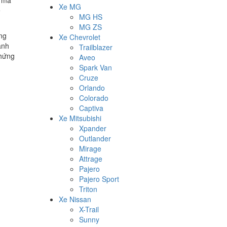
Xe MG
ể
MG HS
MG ZS
ng
Xe Chevrolet
ành
Trailblazer
chứng
Aveo
Spark Van
Cruze
Orlando
Colorado
Captiva
Xe Mitsubishi
Xpander
Outlander
Mirage
Attrage
Pajero
Pajero Sport
Triton
Xe Nissan
X-Trail
Sunny