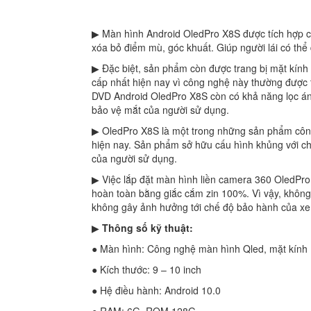
▶ Màn hình Android OledPro X8S được tích hợp ca
xóa bỏ điểm mù, góc khuất. Giúp người lái có t
▶ Đặc biệt, sản phẩm còn được trang bị mặt kính
cấp nhất hiện nay vì công nghệ này thường được t
DVD Android OledPro X8S còn có khả năng lọc án
bảo vệ mắt của người sử dụng.
▶ OledPro X8S là một trong những sản phẩm côn
hiện nay. Sản phẩm sở hữu cấu hình khủng với c
của người sử dụng.
▶ Việc lắp đặt màn hình liền camera 360 OledPro
hoàn toàn bằng giắc cắm zin 100%. Vì vậy, khôn
không gây ảnh hưởng tới chế độ bảo hành của xe
▶
Thông số kỹ thuật:
● Màn hình: Công nghệ màn hình Qled, mặt kính
● Kích thước: 9 – 10 inch
● Hệ điều hành: Android 10.0
● RAM: 6G, ROM 128G