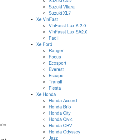
Suzuki Ciaz
Suzuki Vitara
Suzuki XL7
Xe VinFast
VinFasst Lux A 2.0
VinFasst Lux SA2.0
Fadil
Xe Ford
Ranger
Focus
Ecosport
Everest
Escape
Transit
Fiesta
Xe Honda
Honda Accord
Honda Brio
Honda City
Honda Civic
 bên
Honda CRV
Honda Odyssey
Jazz
y mà