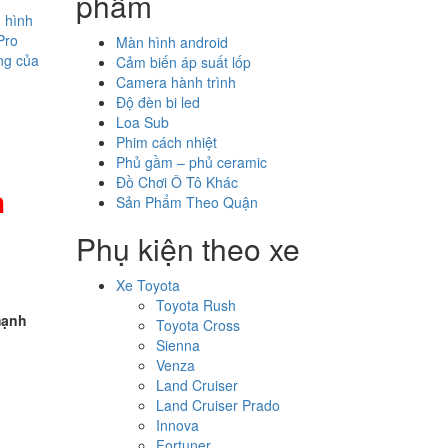
phẩm
n hình
Pro
Màn hình android
ng của
Cảm biến áp suất lốp
Camera hành trình
Độ đèn bi led
Loa Sub
Phim cách nhiệt
Phủ gầm – phủ ceramic
Đồ Chơi Ô Tô Khác
h
Sản Phẩm Theo Quận
Phụ kiện theo xe
Xe Toyota
i
Toyota Rush
mạnh
Toyota Cross
Sienna
Venza
Land Cruiser
Land Cruiser Prado
Innova
Fortuner