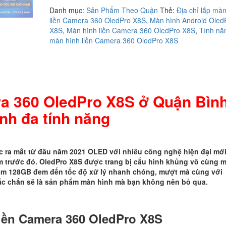
liền
Danh mục:
Sản Phẩm Theo Quận
Thẻ:
Địa chỉ lắp mà
Camera
liền Camera 360 OledPro X8S
,
Màn hình Android Oled
360
X8S
,
Màn hình liền Camera 360 OledPro X8S
,
Tính nă
OledPro
màn hình liền Camera 360 OledPro X8S
X8S
ở
Quận
Bình
Thạnh
đa
ra 360 OledPro X8S ở Quận Bìn
tính
nh đa tính năng
năng
số
lượng
 ra mắt từ đầu năm 2021 OLED với nhiều công nghệ hiện đại mớ
ẩm trước đó. OledPro X8S được trang bị cấu hình khủng vô cùng 
om 128GB đem đến tốc độ xử lý nhanh chóng, mượt mà cùng với
hắc chắn sẽ là sản phẩm màn hình mà bạn không nên bỏ qua.
iền Camera 360 OledPro X8S