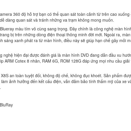
mera 360 độ hỗ trợ bạn có thể quan sát toàn cảnh từ trên cao xuống 
hể dễ dàng quan sát và tránh những va trạm không mong muốn.
 Blueray màu tím vô cùng sang trọng. Đây chính là công nghệ màn hìn
rang bị trên những dòng điện thoại thông minh đời mới. Ngoài ra, màn
h sáng xanh phát ra từ màn hình, điều này sẽ giúp hạn chế gây mỏi m
g nghệ hiện đại được đánh giá là màn hình DVD đang dẫn đầu xu hướ
hip ARM Cotex 8 nhân, RAM 6G, ROM 128G đáp ứng mọi nhu cầu giải t
 X8S an toàn tuyệt đối, không độ chế, không đục khoét. Sản phẩm đượ
g làm ảnh hưởng đến kết cấu điện, vẫn đảm bảo tính thẩm mỹ của xe v
.
 BluRay