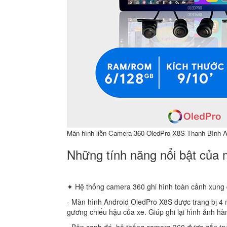
Màn hình liền Camera 360 OledPro X8S Thanh Bình A
Những tính năng nổi bật của
✦ Hệ thống camera 360 ghi hình toàn cảnh xung
‐ Màn hình Android OledPro X8S được trang bị 4 m
gương chiếu hậu của xe. Giúp ghi lại hình ảnh hàn
‐ Bên cạnh đó, hệ thống camera 360 được gắn t