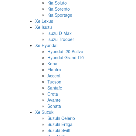
Kia Soluto
Kia Sorento
Kia Sportage
Xe Lexus
Xe Isuzu
Isuzu D-Max
Isuzu Trooper
Xe Hyundai
Hyundai I20 Active
Hyundai Grand I10
Kona
Elantra
Accent
Tucson
Santafe
Creta
Avante
Sonata
Xe Suzuki
Suzuki Celerio
Suzuki Ertiga
Suzuki Swift