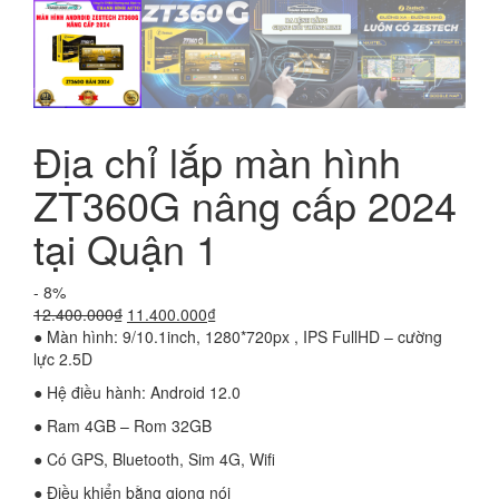
Địa chỉ lắp màn hình
ZT360G nâng cấp 2024
tại Quận 1
- 8%
Giá
Giá
12.400.000
₫
11.400.000
₫
gốc
hiện
●
Màn hình: 9/10.1inch, 1280*720px , IPS FullHD – cường
là:
tại
lực 2.5D
12.400.000₫.
là:
●
Hệ điều hành: Android 12.0
11.400.000₫.
●
Ram 4GB – Rom 32GB
●
Có GPS, Bluetooth, Sim 4G, Wifi
●
Điều khiển bằng giọng nói