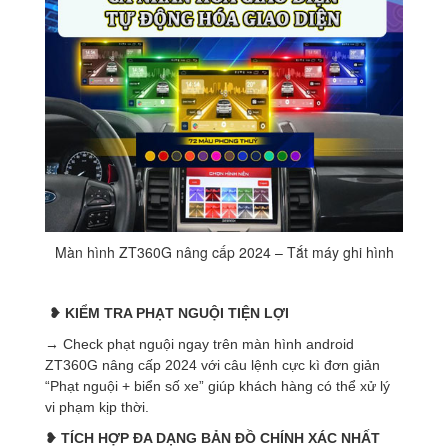
Màn hình ZT360G nâng cấp 2024 – Tắt máy ghi hình
❥ KIỂM TRA PHẠT NGUỘI
TIỆN LỢI
→ Check phạt nguội ngay trên màn hình android
ZT360G nâng cấp 2024 với câu lệnh cực kì đơn giản
“Phạt nguội + biển số xe” giúp khách hàng có thể xử lý
vi phạm kịp thời.
❥ TÍCH HỢP ĐA DẠNG BẢN ĐỒ
CHÍNH XÁC NHẤT