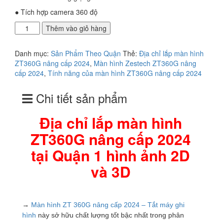
●
Tích hợp camera 360 độ
Địa
Thêm vào giỏ hàng
chỉ
lắp
Danh mục:
Sản Phẩm Theo Quận
Thẻ:
Địa chỉ lắp màn hình
màn
ZT360G nâng cấp 2024
,
Màn hình Zestech ZT360G nâng
hình
cấp 2024
,
Tính năng của màn hình ZT360G nâng cấp 2024
ZT360G
nâng
Chi tiết sản phẩm
cấp
2024
tại
Địa chỉ lắp màn hình
Quận
ZT360G nâng cấp 2024
1
số
tại Quận 1 hình ảnh 2D
lượng
và 3D
→
Màn hình ZT 360G nâng cấp 2024 – Tắt máy ghi
hình
này sở hữu chất lượng tốt bậc nhất trong phân