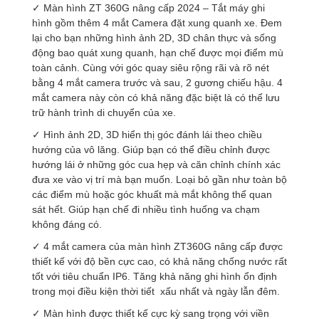
✓ Màn hình ZT 360G nâng cấp 2024 – Tắt máy ghi
hình gồm thêm 4 mắt Camera đặt xung quanh xe. Đem
lại cho bạn những hình ảnh 2D, 3D chân thực và sống
động bao quát xung quanh, hạn chế được mọi điểm mù
toàn cảnh. Cùng với góc quay siêu rộng rãi và rõ nét
bằng 4 mắt camera trước và sau, 2 gương chiếu hậu. 4
mắt camera này còn có khả năng đặc biệt là có thể lưu
trữ hành trình di chuyển của xe.
✓ Hình ảnh 2D, 3D hiển thị góc đánh lái theo chiều
hướng của vô lăng. Giúp bạn có thể điều chỉnh được
hướng lái ở những góc cua hẹp và căn chỉnh chính xác
đưa xe vào vị trí mà bạn muốn. Loại bỏ gần như toàn bộ
các điểm mù hoặc góc khuất mà mắt không thể quan
sát hết. Giúp hạn chế đi nhiều tình huống va chạm
không đáng có.
✓ 4 mắt camera của màn hình ZT360G nâng cấp được
thiết kế với độ bền cực cao, có khả năng chống nước rất
tốt với tiêu chuẩn IP6. Tăng khả năng ghi hình ổn định
trong mọi điều kiện thời tiết xấu nhất và ngày lẫn đêm.
✓ Màn hình được thiết kế cực kỳ sang trọng với viền