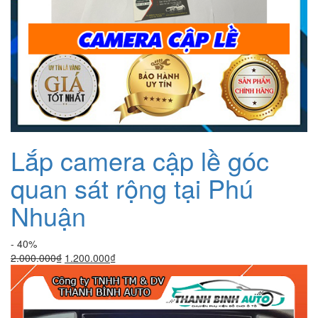
Lắp camera cập lề góc
quan sát rộng tại Phú
Nhuận
- 40%
Giá
Giá
2.000.000
₫
1.200.000
₫
gốc
hiện
là:
tại
2.000.000₫.
là:
1.200.000₫.