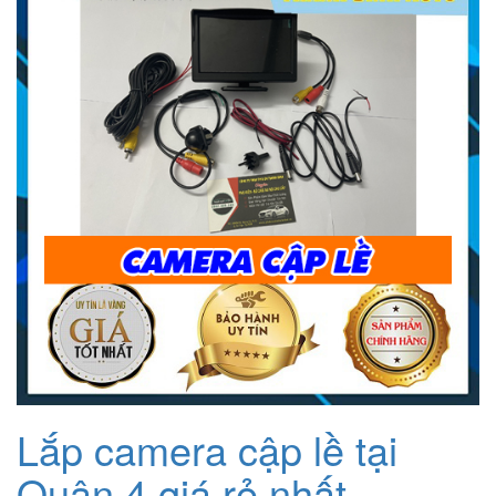
1.200.000₫.
Lắp camera cập lề tại
Quận 4 giá rẻ nhất