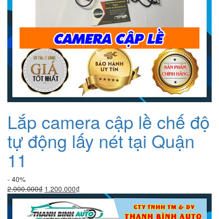
Lắp camera cập lề chế độ
tự động lấy nét tại Quận
11
- 40%
Giá
Giá
2.000.000
₫
1.200.000
₫
gốc
hiện
là:
tại
2.000.000₫.
là: