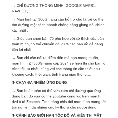
→ CHỈ ĐƯỜNG THÔNG MINH: GOOGLE MAPS1,
NAVITEL,…
→ Màn hình ZT360G nâng cấp hỗ trợ cho tài xế có thể
tìm đường một cách nhanh chóng bằng giọng nói chính
xác nhất .
→ Giúp bạn chọn bản đồ phù hợp với sở thích của bản
thân mình, có thể chuyển đổi giữa các bản đồ dễ dàng
tiện lợi nhất .
→ Bạn chỉ cần nói ra điểm đến mà bạn mong muốn,
màn hình ZT360G nâng cấp 2024 sẽ hiển thị cho bạn lộ
trình tối ưu nhất, cùng với các thông tin cần thiết như
khoảng cách, thời gian, tình trạng giao thông,…
❥ CHẠY ĐA NHIỆM ỨNG DỤNG
→ Bạn hoàn toàn có thể vừa xem chỉ đường qua ứng
dụng bản đồ vừa có thể youtube cùng lúc trên màn hình
dvd ô tô Zestech. Tính năng chia đôi màn hình mang tới
trải nghiệm đa nhiệm cực kỳ thú vị cho người dùng.
❥ CẢNH BÁO GIỚI HẠN TỐC ĐỘ VÀ HIỂN THỊ MẬT