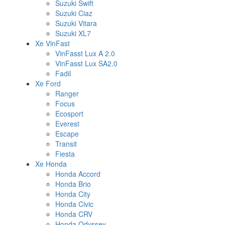
Suzuki Swift
Suzuki Ciaz
Suzuki Vitara
Suzuki XL7
Xe VinFast
VinFasst Lux A 2.0
VinFasst Lux SA2.0
Fadil
Xe Ford
Ranger
Focus
Ecosport
Everest
Escape
Transit
Fiesta
Xe Honda
Honda Accord
Honda Brio
Honda City
Honda Civic
Honda CRV
Honda Odyssey