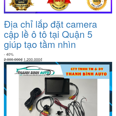
Địa chỉ lắp đặt camera
cập lề ô tô tại Quận 5
giúp tạo tầm nhìn
- 40%
Giá
Giá
2.000.000
₫
1.200.000
₫
gốc
hiện
là:
tại
2.000.000₫.
là:
1.200.000₫.