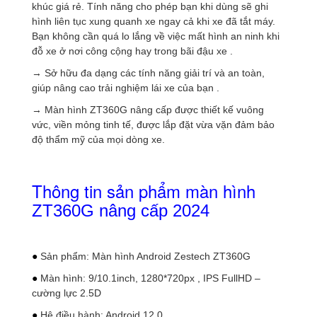
khúc giá rẻ. Tính năng cho phép bạn khi dùng sẽ ghi
hình liên tục xung quanh xe ngay cả khi xe đã tắt máy.
Bạn không cần quá lo lắng về việc mất hình an ninh khi
đỗ xe ở nơi công cộng hay trong bãi đậu xe .
→ Sở hữu đa dạng các tính năng giải trí và an toàn,
giúp nâng cao trải nghiệm lái xe của bạn .
→ Màn hình ZT360G nâng cấp được thiết kế vuông
vức, viền mỏng tinh tế, được lắp đặt vừa vặn đảm bảo
độ thẩm mỹ của mọi dòng xe.
Thông tin sản phẩm màn hình
ZT360G nâng cấp 2024
●
Sản phẩm: Màn hình Android Zestech ZT360G
●
Màn hình: 9/10.1inch, 1280*720px ,
IPS FullHD –
cường lực 2.5D
●
Hệ điều hành: Android 12.0