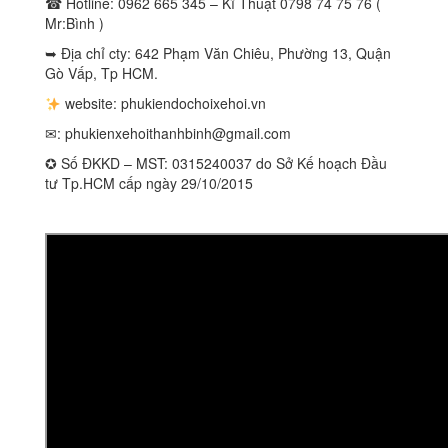
☎ Hotline: 0962 665 345 – Kĩ Thuật 0798 74 75 76 (
Mr:Bình )
➥ Địa chỉ cty: 642 Phạm Văn Chiêu, Phường 13, Quận
Gò Vấp, Tp HCM.
website: phukiendochoixehoi.vn
✉:
phukienxehoithanhbinh@gmail.com
✪ Số ĐKKD – MST: 0315240037 do Sở Kế hoạch Đầu
tư Tp.HCM cấp ngày 29/10/2015