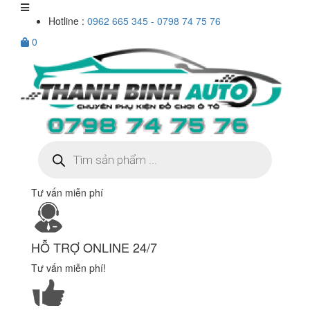
Hotline :
0962 665 345 - 0798 74 75 76
0
Tìm
kiếm
sản
phẩm
Tư vấn miễn phí
HỖ TRỢ ONLINE 24/7
Tư vấn miễn phí!