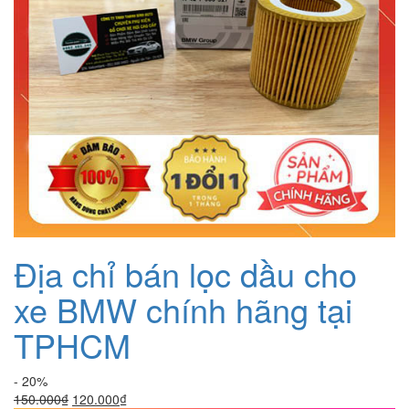
Địa chỉ bán lọc dầu cho
xe BMW chính hãng tại
TPHCM
- 20%
Giá
Giá
150.000
₫
120.000
₫