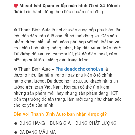
Mitsubishi Xpander lắp màn hình Oled X4 10inch
được bảo hành đúng theo tiêu chuẩn của hãng.
————————————
❆ Thanh Bình Auto là nơi chuyên cung cấp phụ kiện tiện
ích, độc đáo trên ô tô cho tất cả mọi dòng xe. Các sản
phẩm được thiết kế một cách phù hợp với nội thất xe và
có nhiều tính năng thông minh, hấp dẫn và an toàn như:
Túi đựng đồ sau xe, camera lùi, giá đỡ điện thoại, cảm
biến áp suất lốp, miếng dán trang trí xe……
❆ Thanh Bình Auto –
Phukiendochoxehoi.vn
là
thương hiệu lâu năm trong ngày phụ kiện ô tô chính
hãng chất lượng. Đã được hơn 350.000 khách hàng tin
tưởng trên toàn Việt Nam. Nơi bạn có thể tìm kiếm
những sản phẩm mới, hay những sản phẩm đang HOT
trên thị trường để tân trang, làm mới cũng như chăm sóc
cho xế yêu của mình.
Đến với Thanh Bình Auto bạn nhận được gì?
☻ ĐÚNG HÀNG – ĐÚNG GIÁ – ĐÚNG CHẤT LƯỢNG
☻ ĐA DẠNG MẪU MÃ