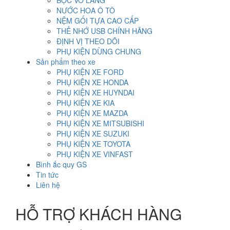
BỌC VÔ LĂNG
NƯỚC HOA Ô TÔ
NỆM GỐI TỰA CAO CẤP
THẺ NHỚ USB CHÍNH HÃNG
ĐỊNH VỊ THEO DÕI
PHỤ KIỆN DÙNG CHUNG
Sản phẩm theo xe
PHỤ KIỆN XE FORD
PHỤ KIỆN XE HONDA
PHỤ KIỆN XE HUYNDAI
PHỤ KIỆN XE KIA
PHỤ KIỆN XE MAZDA
PHỤ KIỆN XE MITSUBISHI
PHỤ KIỆN XE SUZUKI
PHỤ KIỆN XE TOYOTA
PHỤ KIỆN XE VINFAST
Bình ắc quy GS
Tin tức
Liên hệ
HỖ TRỢ KHÁCH HÀNG