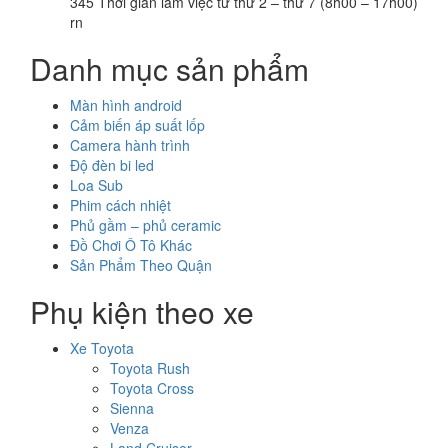
345 Thời gian làm việc từ thứ 2 – thứ 7 (8h00 – 17h00)
rn
Danh mục sản phẩm
Màn hình android
Cảm biến áp suất lốp
Camera hành trình
Độ đèn bi led
Loa Sub
Phim cách nhiệt
Phủ gầm – phủ ceramic
Đồ Chơi Ô Tô Khác
Sản Phẩm Theo Quận
Phụ kiện theo xe
Xe Toyota
Toyota Rush
Toyota Cross
Sienna
Venza