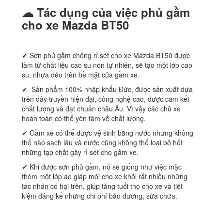
☁ Tác dụng của việc phủ gầm
cho xe Mazda
BT50
✔ Sơn phủ gầm chống rỉ sét cho xe Mazda BT50 được
làm từ chất liệu cao su non tự nhiên, sẽ tạo một lớp cao
su, nhựa dẻo trên bề mặt của gầm xe.
✔ Sản phẩm 100% nhập khẩu Đức, được sản xuất dựa
trên dây truyền hiện đại, công nghệ cao, được cam kết
chất lượng và đạt chuẩn châu Âu. Vì vậy các chủ xe
hoàn toàn có thể yên tâm về chất lượng.
✔ Gầm xe có thể được vệ sinh bằng nước nhưng không
thể nào sạch lâu và nước cũng không thể loại bỏ hết
những tạp chất gây rỉ sét cho gầm xe.
✔ Khi được sơn phủ gầm, nó sẽ giống như việc mặc
thêm một lớp áo giáp mới cho xe khỏi rất nhiều những
tác nhân có hại trên, giúp tăng tuổi thọ cho xe và tiết
kiệm đáng kể những chi phí bảo dưỡng, sửa chữa.