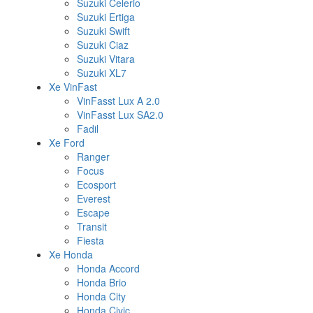
Suzuki Celerio
Suzuki Ertiga
Suzuki Swift
Suzuki Ciaz
Suzuki Vitara
Suzuki XL7
Xe VinFast
VinFasst Lux A 2.0
VinFasst Lux SA2.0
Fadil
Xe Ford
Ranger
Focus
Ecosport
Everest
Escape
Transit
Fiesta
Xe Honda
Honda Accord
Honda Brio
Honda City
Honda Civic