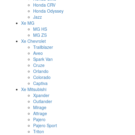
Honda CRV
Honda Odyssey
Jazz
Xe MG
MG HS
MG ZS
Xe Chevrolet
Trailblazer
Aveo
Spark Van
Cruze
Orlando
Colorado
Captiva
Xe Mitsubishi
Xpander
Outlander
Mirage
Attrage
Pajero
Pajero Sport
Triton