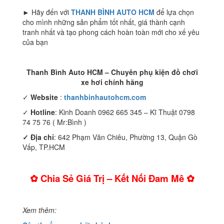
► Hãy đến với
THANH BÌNH AUTO HCM
để lựa chọn
cho mình những sản phẩm tốt nhất, giá thành cạnh
tranh nhất và tạo phong cách hoàn toàn mới cho xế yêu
của bạn
Thanh Bình Auto HCM – Chuyên phụ kiện đồ chơi
xe hơi chính hãng
✓
Website
:
thanhbinhautohcm.com
✓
Hotline
: Kinh Doanh 0962 665 345 – Kĩ Thuật 0798
74 75 76 ( Mr:Bình )
✓ Địa chỉ
: 642 Phạm Văn Chiêu, Phường 13, Quận Gò
Vấp, TP.HCM
✿ Chia Sẻ Giá Trị – Kết Nối Đam Mê ✿
Xem thêm: