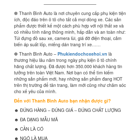
————————————
❆ Thanh Bình Auto là nơi chuyên cung cấp phụ kiện tiện
ích, độc đáo trên ô tô cho tất cả mọi dòng xe. Các sản
phẩm được thiết kế một cách phù hợp với nội thất xe và
có nhiều tính năng thông minh, hấp dẫn và an toàn như:
Túi đựng đồ sau xe, camera lùi, giá đỡ điện thoại, cảm
biến áp suất lốp, miếng dán trang trí xe……
❆ Thanh Bình Auto –
Phukiendochoxehoi.vn
là
thương hiệu lâu năm trong ngày phụ kiện ô tô chính
hãng chất lượng. Đã được hơn 350.000 khách hàng tin
tưởng trên toàn Việt Nam. Nơi bạn có thể tìm kiếm
những sản phẩm mới, hay những sản phẩm đang HOT
trên thị trường để tân trang, làm mới cũng như chăm sóc
cho xế yêu của mình.
Đến với Thanh Bình Auto bạn nhận được gì?
☻ ĐÚNG HÀNG – ĐÚNG GIÁ – ĐÚNG CHẤT LƯỢNG
☻ ĐA DẠNG MẪU MÃ
☻ CẦN LÀ CÓ
☻ NGÓ LÀ MUA