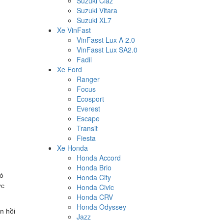
Suzuki Ciaz
Suzuki Vitara
Suzuki XL7
Xe VinFast
VinFasst Lux A 2.0
VinFasst Lux SA2.0
Fadil
Xe Ford
Ranger
Focus
Ecosport
Everest
Escape
Transit
Fiesta
Xe Honda
Honda Accord
Honda Brio
có
Honda City
ớc
Honda Civic
Honda CRV
Honda Odyssey
n hồi
Jazz