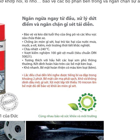
ẽ hở khớp nối, lỗ nhỏ… bảo vệ các bộ phận bên trong và ngăn chặn sự 