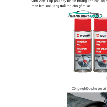
vĩnh viễn. Lớp phủ này bịt kín những khe nứt, k
mòn kim loại, tăng tuổi thọ cho gầm xe.