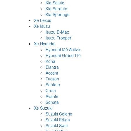
Kia Soluto
Kia Sorento
Kia Sportage
Xe Lexus
Xe Isuzu
Isuzu D-Max
Isuzu Trooper
Xe Hyundai
Hyundai I20 Active
Hyundai Grand I10
Kona
Elantra
Accent
Tucson
Santafe
Creta
Avante
Sonata
Xe Suzuki
Suzuki Celerio
Suzuki Ertiga
Suzuki Swift