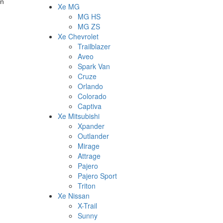
ăn
Xe MG
MG HS
MG ZS
Xe Chevrolet
Trailblazer
Aveo
Spark Van
Cruze
Orlando
Colorado
Captiva
Xe Mitsubishi
Xpander
Outlander
Mirage
Attrage
Pajero
Pajero Sport
Triton
Xe Nissan
X-Trail
Sunny