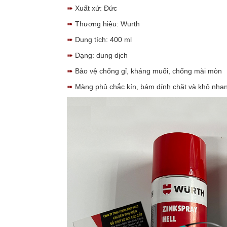
➠
Xuất xứ: Đức
➠
Thương hiệu: Wurth
➠
Dung tích: 400 ml
➠
Dạng: dung dịch
➠
Bảo vệ chống gỉ, kháng muối, chống mài mòn
➠
Màng phủ chắc kín, bám dính chặt và khô nha