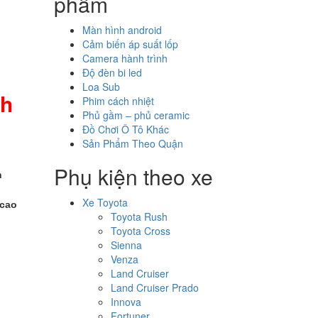
phẩm
Màn hình android
Cảm biến áp suất lốp
Camera hành trình
Độ đèn bi led
Loa Sub
th
Phim cách nhiệt
Phủ gầm – phủ ceramic
Đồ Chơi Ô Tô Khác
Sản Phẩm Theo Quận
Phụ kiện theo xe
n
Xe Toyota
 cao
Toyota Rush
Toyota Cross
Sienna
Venza
Land Cruiser
Land Cruiser Prado
Innova
Fortuner