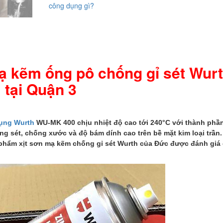
công dụng gì?
kẽm
ống
pô
chống
gỉ
sét
mạ kẽm ống pô chống gỉ sét Wur
Wurth
tại
tại Quận 3
Quận
3
số
lượng
dụng Wurth
WU-MK 400 chịu nhiệt độ cao tới 240°C với thành phầ
g sét, chống xước và độ bám dính cao trên bề mặt kim loại trần.
phẩm xịt sơn mạ kẽm chống gỉ sét Wurth của Đức được đánh giá