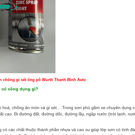
m chống gỉ sét ống pô Wurth Thanh Bình Auto
c có công dụng gì?
xi hoá, chống ăn mòn và gỉ sét… Trong sơn phủ gầm xe chuyên dụng 
t cao. Đi đường đất, đường dốc, đường lầy, ngập nước (trời lạnh, nư
g có các chất thuộc thành phần nhựa và cao su giúp lớp sơn có tính đà