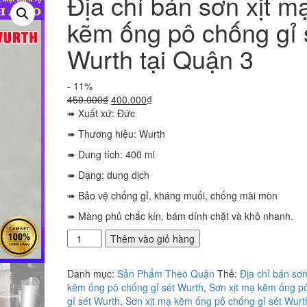
Địa chỉ bán sơn xịt m
kẽm ống pô chống gỉ 
Wurth tại Quận 3
- 11%
Giá
Giá
450.000
₫
400.000
₫
gốc
hiện
➠ Xuất xứ: Đức
là:
tại
➠ Thương hiệu: Wurth
450.000₫.
là:
400.000₫.
➠ Dung tích: 400 ml
➠ Dạng: dung dịch
➠ Bảo vệ chống gỉ, kháng muối, chống mài mòn
➠ Màng phủ chắc kín, bám dính chặt và khô nhanh.
Địa
Thêm vào giỏ hàng
chỉ
bán
Danh mục:
Sản Phẩm Theo Quận
Thẻ:
Địa chỉ bán sơn
sơn
kẽm ống pô chống gỉ sét Wurth
,
Sơn xịt mạ kẽm ống p
xịt
gỉ sét Wurth
,
Sơn xịt mạ kẽm ống pô chống gỉ sét Wurt
mạ