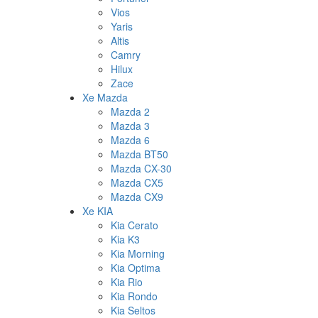
Vios
Yaris
Altis
Camry
Hilux
Zace
Xe Mazda
Mazda 2
Mazda 3
Mazda 6
Mazda BT50
Mazda CX-30
Mazda CX5
Mazda CX9
Xe KIA
Kia Cerato
Kia K3
Kia Morning
Kia Optima
Kia Rio
Kia Rondo
Kia Seltos