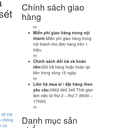
ạ
Chính sách giao
sét
hàng
rn
Miễn phí giao hàng trong nội
thành:
Miễn phí giao hàng trong
nội thành cho đơn hàng trên 1
triệu.
rn
Chính sách đổi trả và hoàn
tiền:
Đổi trả hàng hoặc hoàn lại
tiền trong vòng 15 ngày.
rn
Liên hệ mua sỉ / đặt hàng theo
yêu cầu:
0962 665 345 Thời gian
làm việc từ thứ 2 – thứ 7 (8h00 –
17h00)
rn
 xịt mạ
Danh mục sản
ô chống
h có