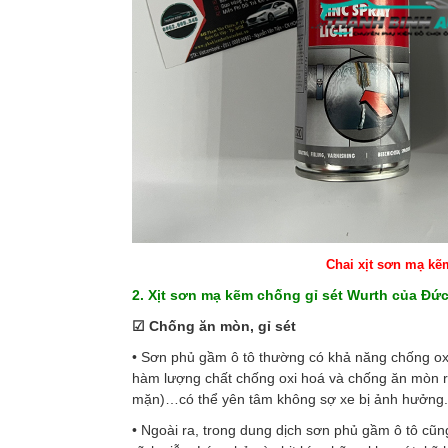
Chai xịt sơn mạ kẽ
2. Xịt sơn mạ kẽm chống gỉ sét Wurth của Đứ
☑ Chống ăn mòn, gỉ sét
• Sơn phủ gầm ô tô thường có khả năng chống o
hàm lượng chất chống oxi hoá và chống ăn mòn rấ
mặn)…có thể yên tâm không sợ xe bị ảnh hưởng.
• Ngoài ra, trong dung dịch sơn phủ gầm ô tô cũn