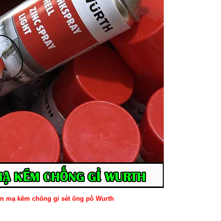
ơn mạ kẽm chống gỉ sét ống pô Wurth