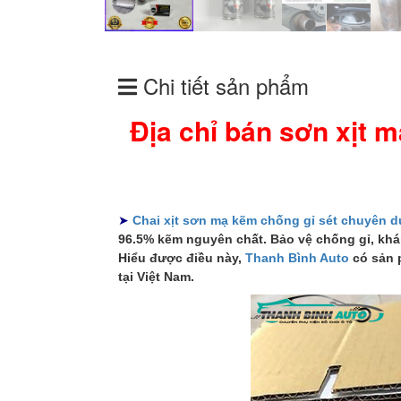
Chi tiết sản phẩm
Địa chỉ bán sơn xịt 
➤
Chai xịt sơn mạ kẽm chống gỉ sét chuyên 
96.5% kẽm nguyên chất. Bảo vệ chống gỉ, khán
Hiểu được điều này,
Thanh Bình Auto
có sản 
tại Việt Nam.