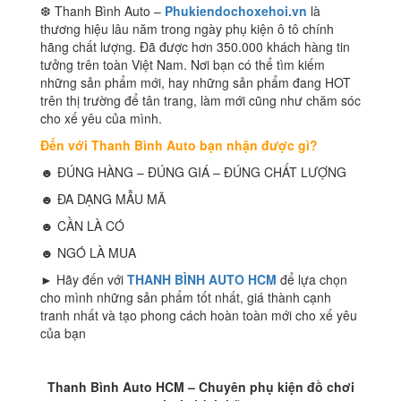
❆ Thanh Bình Auto –
Phukiendochoxehoi.vn
là
thương hiệu lâu năm trong ngày phụ kiện ô tô chính
hãng chất lượng. Đã được hơn 350.000 khách hàng tin
tưởng trên toàn Việt Nam. Nơi bạn có thể tìm kiếm
những sản phẩm mới, hay những sản phẩm đang HOT
trên thị trường để tân trang, làm mới cũng như chăm sóc
cho xế yêu của mình.
Đến với Thanh Bình Auto bạn nhận được gì?
☻ ĐÚNG HÀNG – ĐÚNG GIÁ – ĐÚNG CHẤT LƯỢNG
☻ ĐA DẠNG MẪU MÃ
☻ CẦN LÀ CÓ
☻ NGÓ LÀ MUA
► Hãy đến với
THANH BÌNH AUTO HCM
để lựa chọn
cho mình những sản phẩm tốt nhất, giá thành cạnh
tranh nhất và tạo phong cách hoàn toàn mới cho xế yêu
của bạn
Thanh Bình Auto HCM – Chuyên phụ kiện đồ chơi