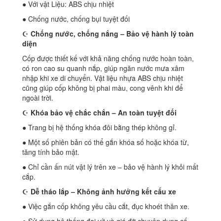
● Với vật Liệu: ABS chịu nhiệt
● Chống nước, chống bụi tuyệt đối
☪
Chống nước, chống nắng – Bảo vệ hành lý toàn
diện
Cốp được thiết kế với khả năng chống nước hoàn toàn,
có ron cao su quanh nắp, giúp ngăn nước mưa xâm
nhập khi xe di chuyển. Vật liệu nhựa ABS chịu nhiệt
cũng giúp cốp không bị phai màu, cong vênh khi để
ngoài trời.
☪
Khóa bảo vệ chắc chắn – An toàn tuyệt đối
● Trang bị hệ thống khóa đôi bằng thép không gỉ.
● Một số phiên bản có thể gắn khóa số hoặc khóa từ,
tăng tính bảo mật.
● Chỉ cần ấn nút vật lý trên xe – bảo vệ hành lý khỏi mất
cắp.
☪
Dễ tháo lắp – Không ảnh hưởng kết cấu xe
● Việc gắn cốp không yêu cầu cắt, đục khoét thân xe.