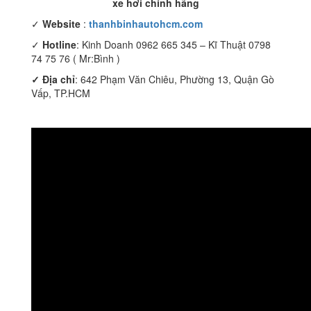
xe hơi chính hãng
✓
Website
:
thanhbinhautohcm.com
✓
Hotline
: Kinh Doanh 0962 665 345 – Kĩ Thuật 0798
74 75 76 ( Mr:Bình )
✓ Địa chỉ
: 642 Phạm Văn Chiêu, Phường 13, Quận Gò
Vấp, TP.HCM