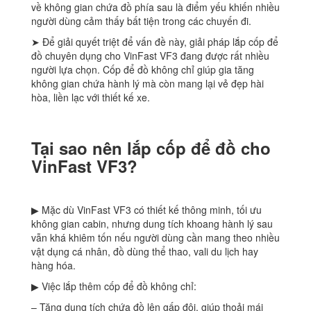
về không gian chứa đồ phía sau là điểm yếu khiến nhiều
người dùng cảm thấy bất tiện trong các chuyến đi.
➤ Để giải quyết triệt để vấn đề này, giải pháp lắp cốp để
đồ chuyên dụng cho VinFast VF3 đang được rất nhiều
người lựa chọn. Cốp để đồ không chỉ giúp gia tăng
không gian chứa hành lý mà còn mang lại vẻ đẹp hài
hòa, liền lạc với thiết kế xe.
Tại sao nên lắp cốp để đồ cho
VinFast VF3?
▶ Mặc dù VinFast VF3 có thiết kế thông minh, tối ưu
không gian cabin, nhưng dung tích khoang hành lý sau
vẫn khá khiêm tốn nếu người dùng cần mang theo nhiều
vật dụng cá nhân, đồ dùng thể thao, vali du lịch hay
hàng hóa.
▶ Việc lắp thêm cốp để đồ không chỉ:
– Tăng dung tích chứa đồ lên gấp đôi, giúp thoải mái