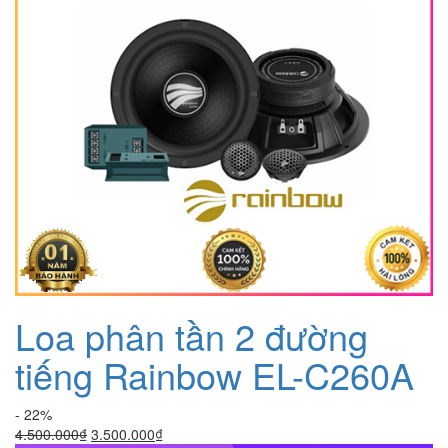
Loa phân tần 2 đường
tiếng Rainbow EL-C260A
- 22%
Giá
Giá
4.500.000
₫
3.500.000
₫