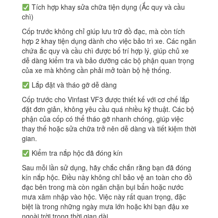
Tích hợp khay sửa chữa tiện dụng (Ắc quy và cầu
chì)
Cốp trước không chỉ giúp lưu trữ đồ đạc, mà còn tích
hợp 2 khay tiện dụng dành cho việc bảo trì xe. Các ngăn
chứa ắc quy và cầu chì được bố trí hợp lý, giúp chủ xe
dễ dàng kiểm tra và bảo dưỡng các bộ phận quan trọng
của xe mà không cần phải mở toàn bộ hệ thống.
Lắp đặt và tháo gỡ dễ dàng
Cốp trước cho Vinfast VF3 được thiết kế với cơ chế lắp
đặt đơn giản, không yêu cầu quá nhiều kỹ thuật. Các bộ
phận của cốp có thể tháo gỡ nhanh chóng, giúp việc
thay thế hoặc sửa chữa trở nên dễ dàng và tiết kiệm thời
gian.
Kiểm tra nắp hộc đã đóng kín
Sau mỗi lần sử dụng, hãy chắc chắn rằng bạn đã đóng
kín nắp hộc. Điều này không chỉ bảo vệ an toàn cho đồ
đạc bên trong mà còn ngăn chặn bụi bẩn hoặc nước
mưa xâm nhập vào hộc. Việc này rất quan trọng, đặc
biệt là trong những ngày mưa lớn hoặc khi bạn đậu xe
ngoài trời trong thời gian dài.