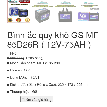
Bình ắc quy khô GS MF
85D26R ( 12V-75AH )
- 14%
Giá
Giá
2.085.000
₫
1.785.000
₫
gốc
hiện
■ Model sản phẩm: MF GS 85D26R
là:
tại
■ Điện áp: 12V
2.085.000₫.
là:
1.785.000₫.
■ Dung lượng: 75AH
■ Kích thước (Dài x Rộng x Cao): 232 x 173 x 225 (mm)
■ Thương hiệu : GS
Bình
Thêm vào giỏ hàng
ắc