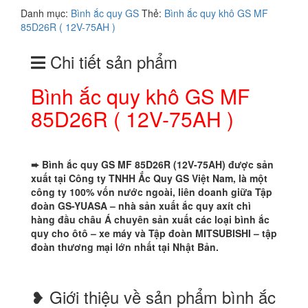
quy
Danh mục:
Bình ắc quy GS
Thẻ:
Bình ắc quy khô GS MF
khô
85D26R ( 12V-75AH )
GS
MF
Chi tiết sản phẩm
85D26R
(
12V-
Bình ắc quy khô GS MF
75AH
85D26R ( 12V-75AH )
)
số
lượng
➨ Bình ắc quy GS MF 85D26R (12V-75AH) được sản
xuất tại Công ty TNHH Ắc Quy GS Việt Nam, là một
công ty 100% vốn nước ngoài, liên doanh giữa Tập
đoàn GS-YUASA – nhà sản xuất ắc quy axít chì
hàng đầu châu Á chuyên sản xuất các loại bình ắc
quy cho ôtô – xe máy và Tập đoàn MITSUBISHI – tập
đoàn thương mại lớn nhất tại Nhật Bản.
❥ Giới thiệu về sản phẩm bình ắc