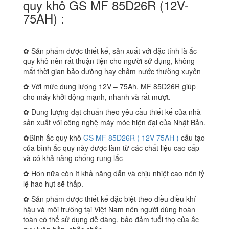
quy khô GS MF 85D26R (12V-
75AH) :
✿ Sản phẩm được thiết kế, sản xuất với đặc tính là ắc
quy khô nên rất thuận tiện cho người sử dụng, không
mất thời gian bảo dưỡng hay châm nước thường xuyên
✿ Với mức dung lượng 12V – 75Ah, MF 85D26R giúp
cho máy khởi động mạnh, nhanh và rất mượt.
✿ Dung lượng đạt chuẩn theo yêu cầu thiết kế của nhà
sản xuất với công nghệ máy móc hiện đại của Nhật Bản.
✿Bình ắc quy khô
GS MF 85D26R ( 12V-75AH )
cấu tạo
của bình ắc quy này được làm từ các chất liệu cao cấp
và có khả năng chống rung lắc
✿ Hơn nữa còn ít khả năng dẫn và chịu nhiệt cao nên tỷ
lệ hao hụt sẽ thấp.
✿ Sản phẩm được thiết kế đặc biệt theo điều điều khí
hậu và môi trường tại Việt Nam nên người dùng hoàn
toàn có thể sử dụng dễ dàng, bảo đảm tuổi thọ của ắc