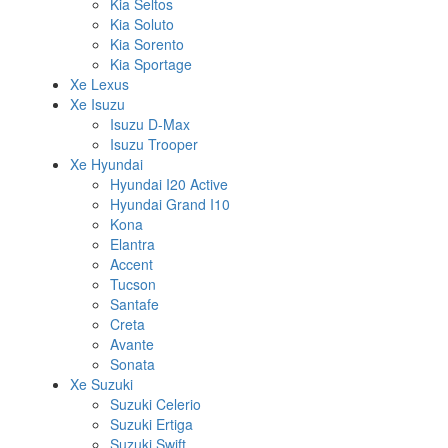
Kia Seltos
Kia Soluto
Kia Sorento
Kia Sportage
Xe Lexus
Xe Isuzu
Isuzu D-Max
Isuzu Trooper
Xe Hyundai
Hyundai I20 Active
Hyundai Grand I10
Kona
Elantra
Accent
Tucson
Santafe
Creta
Avante
Sonata
Xe Suzuki
Suzuki Celerio
Suzuki Ertiga
Suzuki Swift