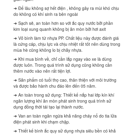
➜ Để lâu không sợ hết điện , không gây ra mùi khó chịu
do không có khí sinh ra bên ngoài
➜ Sạch sẽ, an toàn hơn so với ắc quy nước bởi phần
kim loại xung quanh không bị ăn mòn bởi hơi axit
➜ Vỏ bình làm từ nhựa PP. Chất liệu này được đánh giá
là cứng cáp, chịu lực và chịu nhiệt rất tốt nên dùng trong
mùa hè cũng không lo bị chảy nhựa.
➜ Khi mua bình về, chỉ cần lắp ngay vào xe là dùng
được luôn. Trong quá trình sử dụng cũng không cần
thêm nước vào nên rất tiện lợi.
➜ Sản phẩm có tuổi thọ cao, thân thiện với môi trường
và được bảo hành chu đáo lên đến 05 năm.
➜ An toàn trong sử dụng: Thiết kế nắp hai lớp kín khí
ngăn lượng khí ăn mòn phát sinh trong quá trình sử
dụng đồng thời tái tạo lại thành nước.
➜ Van an toàn ngăn ngừa khả năng cháy nổ do tia lửa
điện phát sinh khi chạm chập.
➜ Thiết kế bình ắc quy sử dụng nhựa siêu bền có khả