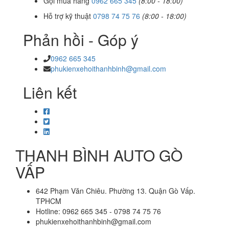
Gọi mua hàng
0962 665 345
(8:00 - 18:00)
Hỗ trợ kỹ thuật
0798 74 75 76
(8:00 - 18:00)
Phản hồi - Góp ý
0962 665 345
phukienxehoithanhbinh@gmail.com
Liên kết
THANH BÌNH AUTO GÒ
VẤP
642 Phạm Văn Chiêu. Phường 13. Quận Gò Vấp.
TPHCM
Hotline: 0962 665 345 - 0798 74 75 76
phukienxehoithanhbinh@gmail.com