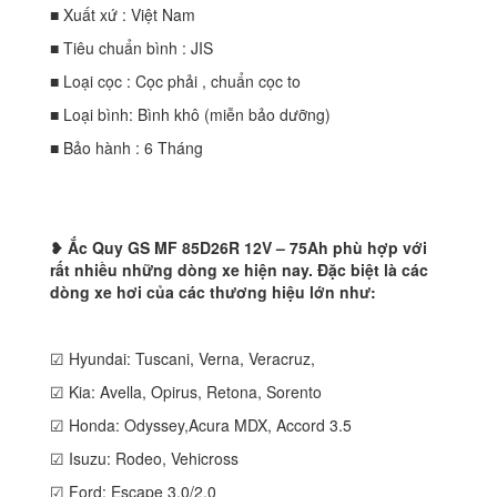
■ Xuất xứ : Việt Nam
■ Tiêu chuẩn bình : JIS
■ Loại cọc : Cọc phải , chuẩn cọc to
■ Loại bình: Bình khô (miễn bảo dưỡng)
■ Bảo hành : 6 Tháng
❥ Ắc Quy GS MF 85D26R 12V – 75Ah phù hợp với
rất nhiều những dòng xe hiện nay. Đặc biệt là các
dòng xe hơi của các thương hiệu lớn như:
☑ Hyundai: Tuscani, Verna, Veracruz,
☑ Kia: Avella, Opirus, Retona, Sorento
☑ Honda: Odyssey,Acura MDX, Accord 3.5
☑ Isuzu: Rodeo, Vehicross
☑ Ford: Escape 3.0/2.0