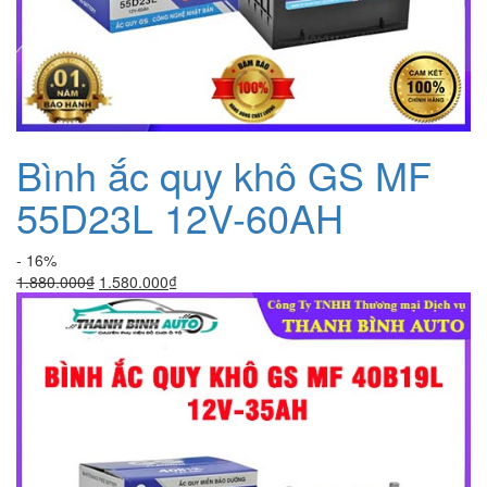
Bình ắc quy khô GS MF
55D23L 12V-60AH
- 16%
Giá
Giá
1.880.000
₫
1.580.000
₫
gốc
hiện
là:
tại
1.880.000₫.
là:
1.580.000₫.