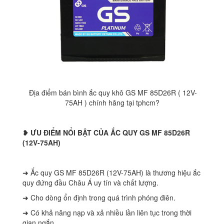
Địa điểm bán bình ắc quy khô GS MF 85D26R ( 12V-
75AH ) chính hãng tại tphcm?
❥ ƯU ĐIỂM NỔI BẬT CỦA ẮC QUY GS MF 85D26R
(12V-75AH)
➜ Ắc quy GS MF 85D26R (12V-75AH) là thương hiệu ắc
quy đứng đầu Châu Á uy tín và chất lượng.
➜ Cho dòng ổn định trong quá trình phóng điên.
➜ Có khả năng nạp và xả nhiều lần liên tục trong thời
gian ngắn.