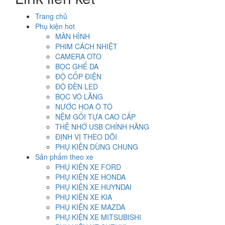
980.000₫.
Trang chủ
Phụ kiện hot
MÀN HÌNH
PHIM CÁCH NHIỆT
CAMERA OTO
BỌC GHẾ DA
ĐỘ CỐP ĐIỆN
ĐỘ ĐÈN LED
BỌC VÔ LĂNG
NƯỚC HOA Ô TÔ
NỆM GỐI TỰA CAO CẤP
THẺ NHỚ USB CHÍNH HÃNG
ĐỊNH VỊ THEO DÕI
PHỤ KIỆN DÙNG CHUNG
Sản phẩm theo xe
PHỤ KIỆN XE FORD
PHỤ KIỆN XE HONDA
PHỤ KIỆN XE HUYNDAI
PHỤ KIỆN XE KIA
PHỤ KIỆN XE MAZDA
PHỤ KIỆN XE MITSUBISHI