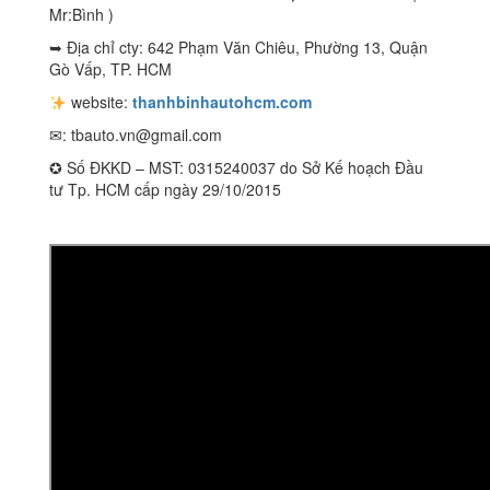
Mr:Bình )
➥ Địa chỉ cty: 642 Phạm Văn Chiêu, Phường 13, Quận
Gò Vấp, TP. HCM
website:
thanhbinhautohcm.com
✉:
tbauto.vn@gmail.com
✪ Số ĐKKD – MST: 0315240037 do Sở Kế hoạch Đầu
tư Tp. HCM cấp ngày 29/10/2015