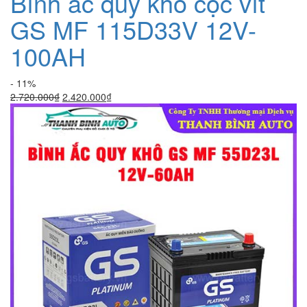
Bình ắc quy khô cọc vít
GS MF 115D33V 12V-
100AH
- 11%
Giá
Giá
2.720.000
₫
2.420.000
₫
gốc
hiện
là:
tại
2.720.000₫.
là:
2.420.000₫.