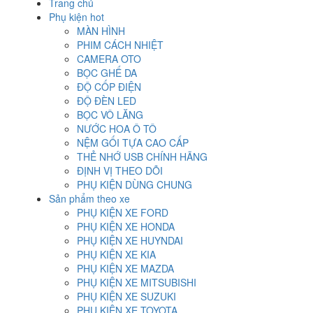
Trang chủ
Phụ kiện hot
MÀN HÌNH
PHIM CÁCH NHIỆT
CAMERA OTO
BỌC GHẾ DA
ĐỘ CỐP ĐIỆN
ĐỘ ĐÈN LED
BỌC VÔ LĂNG
NƯỚC HOA Ô TÔ
NỆM GỐI TỰA CAO CẤP
THẺ NHỚ USB CHÍNH HÃNG
ĐỊNH VỊ THEO DÕI
PHỤ KIỆN DÙNG CHUNG
Sản phẩm theo xe
PHỤ KIỆN XE FORD
PHỤ KIỆN XE HONDA
PHỤ KIỆN XE HUYNDAI
PHỤ KIỆN XE KIA
PHỤ KIỆN XE MAZDA
PHỤ KIỆN XE MITSUBISHI
PHỤ KIỆN XE SUZUKI
PHỤ KIỆN XE TOYOTA