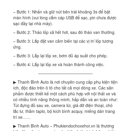
– Bước 1: Nhấn và giữ nút bên trái khoảng 3s để bật
màn hình (vui lòng cắm cáp USB để sạc, pin chưa được
sạc đầy tại nhà máy).
– Bước 2: Tháo lốp xả hết hơi, sau đó tháo van thường.
– Bước 3: Lắp đặt van cảm biến tại các vị trí lốp tương
ứng.
– Bước 3: Lắp lại lốp xe, bơm đủ áp suất cho phép.
– Bước 4: Lắp lại lốp xe và hoàn thành công việc.
—————————————-
▶ Thanh Bình Auto là nơi chuyên cung cấp phụ kiện tiện
ích, độc đáo trên ô tô cho tất cả mọi dòng xe. Các sản
phẩm được thiết kế một cách phù hợp với nội thất xe và
có nhiều tính năng thông minh, hấp dẫn và an toàn như:
Túi đựng đồ sau xe, camera lùi, giá đỡ điện thoại, chó
lắc lư, thảm taplo, bộ kích bình acquy, miếng dán trang
trí xe……
▶ Thanh Bình Auto – Phukiendochoxehoi.vn là thương