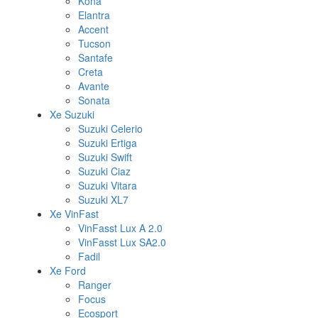
Kona
Elantra
Accent
Tucson
Santafe
Creta
Avante
Sonata
Xe Suzuki
Suzuki Celerio
Suzuki Ertiga
Suzuki Swift
Suzuki Ciaz
Suzuki Vitara
Suzuki XL7
Xe VinFast
VinFasst Lux A 2.0
VinFasst Lux SA2.0
Fadil
Xe Ford
Ranger
Focus
Ecosport