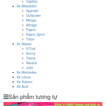
Captiva
Xe Mitsubishi
Xpander
Outlander
Mirage
Attrage
Pajero
Pajero Sport
Triton
Xe Nissan
X-Trail
Sunny
Teana
Navara
Juke
Xe Mercedes
Xe Lexus
Xe Subaru
Xe Audi
Sản phẩm tương tự