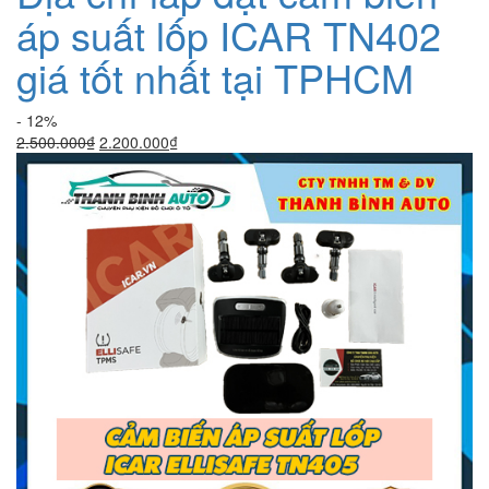
áp suất lốp ICAR TN402
giá tốt nhất tại TPHCM
- 12%
Giá
Giá
2.500.000
₫
2.200.000
₫
gốc
hiện
là:
tại
2.500.000₫.
là:
2.200.000₫.