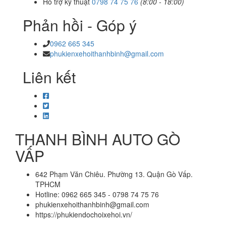
Hỗ trợ kỹ thuật
0798 74 75 76
(8:00 - 18:00)
Phản hồi - Góp ý
0962 665 345
phukienxehoithanhbinh@gmail.com
Liên kết
THANH BÌNH AUTO GÒ
VẤP
642 Phạm Văn Chiêu. Phường 13. Quận Gò Vấp.
TPHCM
Hotline: 0962 665 345 - 0798 74 75 76
phukienxehoithanhbinh@gmail.com
https://phukiendochoixehoi.vn/