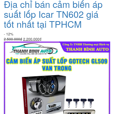
Địa chỉ bán cảm biến áp
suất lốp Icar TN602 giá
tốt nhất tại TPHCM
- 12%
Giá
Giá
2.500.000
₫
2.200.000
₫
gốc
hiện
là:
tại
2.500.000₫.
là:
2.200.000₫.