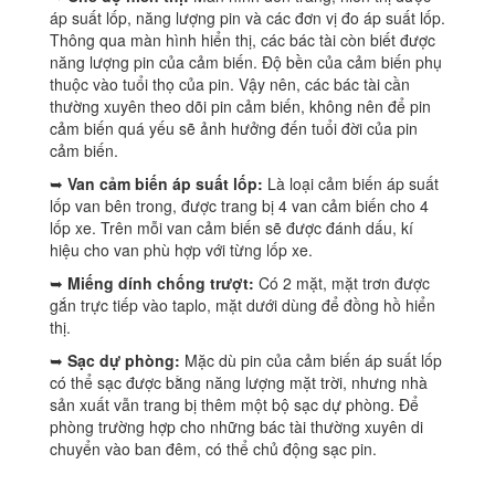
áp suất lốp, năng lượng pin và các đơn vị đo áp suất lốp.
Thông qua màn hình hiển thị, các bác tài còn biết được
năng lượng pin của cảm biến. Độ bền của cảm biến phụ
thuộc vào tuổi thọ của pin. Vậy nên, các bác tài cần
thường xuyên theo dõi pin cảm biến, không nên để pin
cảm biến quá yếu sẽ ảnh hưởng đến tuổi đời của pin
cảm biến.
➥
Van cảm biến áp suất lốp:
Là loại cảm biến áp suất
lốp van bên trong, được trang bị 4 van cảm biến cho 4
lốp xe. Trên mỗi van cảm biến sẽ được đánh dấu, kí
hiệu cho van phù hợp với từng lốp xe.
➥
Miếng dính chống trượt:
Có 2 mặt, mặt trơn được
gắn trực tiếp vào taplo, mặt dưới dùng để đồng hồ hiển
thị.
➥
Sạc dự phòng:
Mặc dù pin của cảm biến áp suất lốp
có thể sạc được bằng năng lượng mặt trời, nhưng nhà
sản xuất vẫn trang bị thêm một bộ sạc dự phòng. Để
phòng trường hợp cho những bác tài thường xuyên di
chuyển vào ban đêm, có thể chủ động sạc pin.