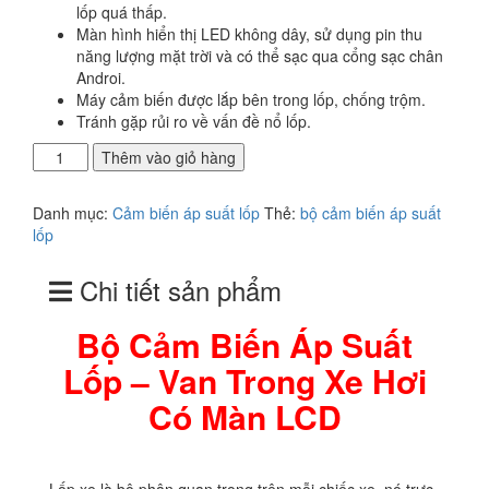
750.000₫.
lốp quá thấp.
Màn hình hiển thị LED không dây, sử dụng pin thu
năng lượng mặt trời và có thể sạc qua cổng sạc chân
Androi.
Máy cảm biến được lắp bên trong lốp, chống trộm.
Tránh gặp rủi ro về vấn đề nổ lốp.
Bộ
Thêm vào giỏ hàng
Cảm
Biến
Danh mục:
Cảm biến áp suất lốp
Thẻ:
bộ cảm biến áp suất
Áp
lốp
Suất
Lốp
Chi tiết sản phẩm
-
Van
Trong
Bộ Cảm Biến Áp Suất
Xe
Lốp – Van Trong Xe Hơi
Hơi
Có
Có Màn LCD
Màn
LCD
số
lượng