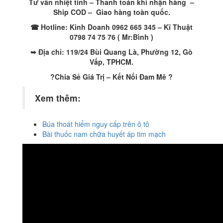
Tư vấn nhiệt tình – Thanh toán khi nhận hàng –
Ship COD – Giao hàng toàn quốc.
☎ Hotline: Kinh Doanh 0962 665 345 – Kĩ Thuật
0798 74 75 76 ( Mr:Bình )
➥ Địa chỉ: 119/24 Bùi Quang Là, Phường 12, Gò
Vấp, TPHCM.
?Chia Sẻ Giá Trị – Kết Nối Đam Mê ?
Xem thêm:
Búa thoát hiểm nguy cấp trên ô tô
Bài thuốc nam chữa huyết áp tim mạch