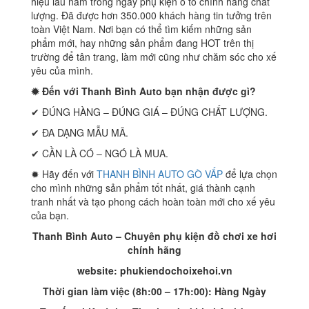
hiệu lâu năm trong ngày phụ kiện ô tô chính hãng chất
lượng. Đã được hơn 350.000 khách hàng tin tưởng trên
toàn Việt Nam. Nơi bạn có thể tìm kiếm những sản
phẩm mới, hay những sản phẩm đang HOT trên thị
trường để tân trang, làm mới cũng như chăm sóc cho xế
yêu của mình.
✹ Đến với Thanh Bình Auto bạn nhận được gì?
✔ ĐÚNG HÀNG – ĐÚNG GIÁ – ĐÚNG CHẤT LƯỢNG.
✔ ĐA DẠNG MẪU MÃ.
✔ CẦN LÀ CÓ – NGÓ LÀ MUA.
✹ Hãy đến với
THANH BÌNH AUTO GÒ VẤP
để lựa chọn
cho mình những sản phẩm tốt nhất, giá thành cạnh
tranh nhất và tạo phong cách hoàn toàn mới cho xế yêu
của bạn.
Thanh Bình Auto – Chuyên phụ kiện đồ chơi xe hơi
chính hãng
website: phukiendochoixehoi.vn
Thời gian làm việc (8h:00 – 17h:00): Hàng Ngày