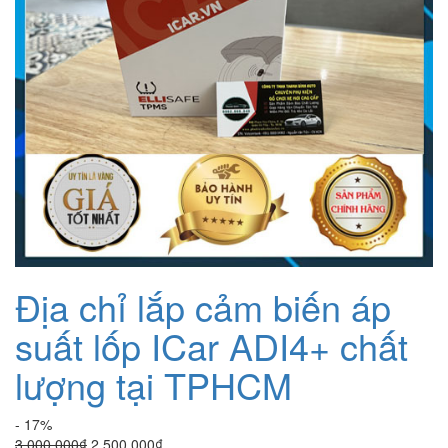
Địa chỉ lắp cảm biến áp
suất lốp ICar ADI4+ chất
lượng tại TPHCM
- 17%
Giá
Giá
3.000.000
₫
2.500.000
₫