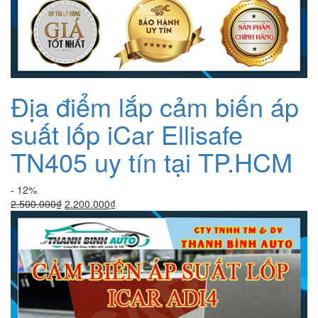
Địa điểm lắp cảm biến áp
suất lốp iCar Ellisafe
TN405 uy tín tại TP.HCM
- 12%
Giá
Giá
2.500.000
₫
2.200.000
₫
gốc
hiện
là:
tại
2.500.000₫.
là:
2.200.000₫.