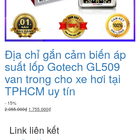
Địa chỉ gắn cảm biến áp
suất lốp Gotech GL509
van trong cho xe hơi tại
TPHCM uy tín
- 15%
Giá
Giá
2.055.000
₫
1.755.000
₫
gốc
hiện
là:
tại
Link liên kết
2.055.000₫.
là:
1.755.000₫.