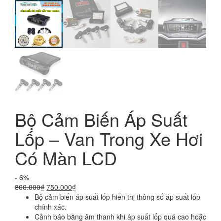
Bộ Cảm Biến Áp Suất
Lốp – Van Trong Xe Hơi
Có Màn LCD
- 6%
Giá
Giá
800.000
₫
750.000
₫
gốc
hiện
Bộ cảm biến áp suất lốp hiển thị thông số áp suất lốp
là:
tại
chính xác.
800.000₫.
là:
Cảnh báo bằng âm thanh khi áp suất lốp quá cao hoặc