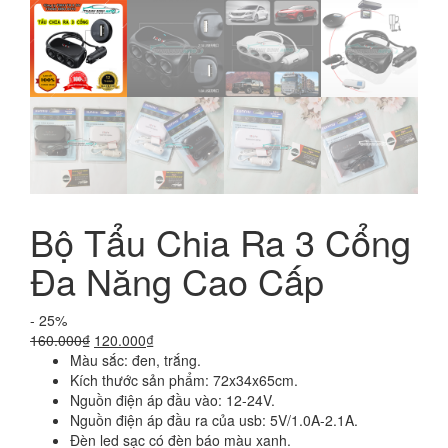
Bộ Tẩu Chia Ra 3 Cổng
Đa Năng Cao Cấp
- 25%
Giá
Giá
160.000
₫
120.000
₫
gốc
hiện
Màu sắc: đen, trắng.
là:
tại
Kích thước sản phẩm: 72x34x65cm.
160.000₫.
là:
Nguồn điện áp đầu vào: 12-24V.
120.000₫.
Nguồn điện áp đầu ra của usb: 5V/1.0A-2.1A.
Đèn led sạc có đèn báo màu xanh.