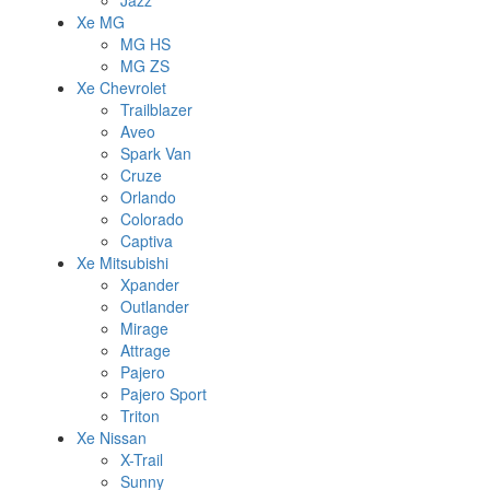
Jazz
Xe MG
MG HS
MG ZS
Xe Chevrolet
Trailblazer
Aveo
Spark Van
Cruze
Orlando
Colorado
Captiva
Xe Mitsubishi
Xpander
Outlander
Mirage
Attrage
Pajero
Pajero Sport
Triton
Xe Nissan
X-Trail
Sunny