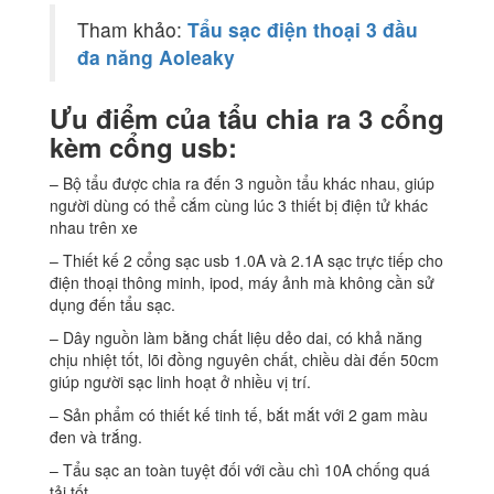
Tham khảo:
Tẩu sạc điện thoại 3 đầu
đa năng Aoleaky
Ưu điểm của tẩu chia ra 3 cổng
kèm cổng usb:
– Bộ tẩu được chia ra đến 3 nguồn tẩu khác nhau, giúp
người dùng có thể cắm cùng lúc 3 thiết bị điện tử khác
nhau trên xe
– Thiết kế 2 cổng sạc usb 1.0A và 2.1A sạc trực tiếp cho
điện thoại thông minh, ipod, máy ảnh mà không cần sử
dụng đến tẩu sạc.
– Dây nguồn làm bằng chất liệu dẻo dai, có khả năng
chịu nhiệt tốt, lõi đồng nguyên chất, chiều dài đến 50cm
giúp người sạc linh hoạt ở nhiều vị trí.
– Sản phẩm có thiết kế tinh tế, bắt mắt với 2 gam màu
đen và trắng.
– Tẩu sạc an toàn tuyệt đối với cầu chì 10A chống quá
tải tốt.