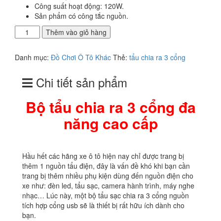
Công suất hoạt động: 120W.
Sản phẩm có công tắc nguồn.
Bộ
Thêm vào giỏ hàng
Tẩu
Chia
Danh mục:
Đồ Chơi Ô Tô Khác
Thẻ:
tẩu chia ra 3 cổng
Ra
3
Chi tiết sản phẩm
Cổng
Đa
Năng
Bộ tẩu chia ra 3 cổng đa
Cao
năng cao cấp
Cấp
số
lượng
Hầu hết các hãng xe ô tô hiện nay chỉ được trang bị
thêm 1 nguồn tẩu điện, đây là vấn đề khó khi bạn cần
trang bị thêm nhiều phụ kiện dùng đến nguồn điện cho
xe như: đèn led, tẩu sạc, camera hành trình, máy nghe
nhạc… Lúc này, một bộ tẩu sạc chia ra 3 cổng nguồn
tích hợp cổng usb sẽ là thiết bị rất hữu ích dành cho
bạn.