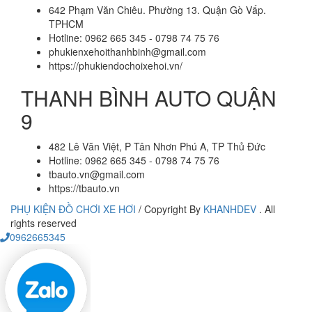
642 Phạm Văn Chiêu. Phường 13. Quận Gò Vấp.
TPHCM
Hotline: 0962 665 345 - 0798 74 75 76
phukienxehoithanhbinh@gmail.com
https://phukiendochoixehoi.vn/
THANH BÌNH AUTO QUẬN
9
482 Lê Văn Việt, P Tân Nhơn Phú A, TP Thủ Đức
Hotline: 0962 665 345 - 0798 74 75 76
tbauto.vn@gmail.com
https://tbauto.vn
PHỤ KIỆN ĐỒ CHƠI XE HƠI
/
Copyright By
KHANHDEV
. All
rights reserved
0962665345