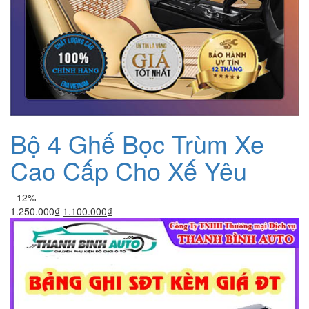
Bộ 4 Ghế Bọc Trùm Xe
Cao Cấp Cho Xế Yêu
- 12%
Giá
Giá
1.250.000
₫
1.100.000
₫
gốc
hiện
là:
tại
1.250.000₫.
là:
1.100.000₫.