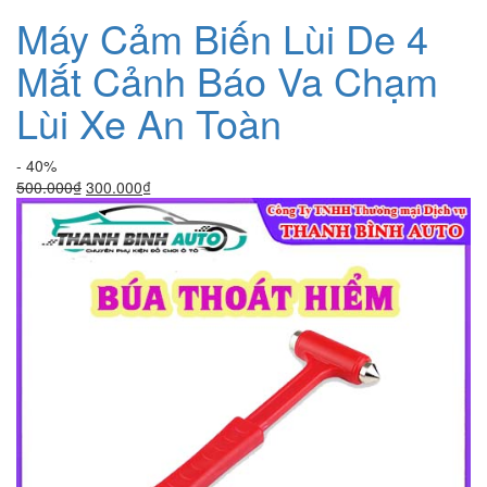
Máy Cảm Biến Lùi De 4
Mắt Cảnh Báo Va Chạm
Lùi Xe An Toàn
- 40%
Giá
Giá
500.000
₫
300.000
₫
gốc
hiện
là:
tại
500.000₫.
là:
300.000₫.