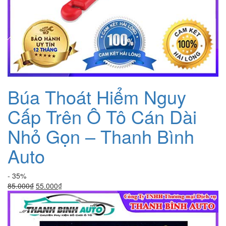
Búa Thoát Hiểm Nguy
Cấp Trên Ô Tô Cán Dài
Nhỏ Gọn – Thanh Bình
Auto
- 35%
Giá
Giá
85.000
₫
55.000
₫
gốc
hiện
là:
tại
85.000₫.
là:
55.000₫.