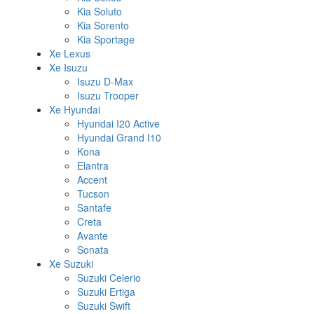
Kia Soluto
Kia Sorento
Kia Sportage
Xe Lexus
Xe Isuzu
Isuzu D-Max
Isuzu Trooper
Xe Hyundai
Hyundai I20 Active
Hyundai Grand I10
Kona
Elantra
Accent
Tucson
Santafe
Creta
Avante
Sonata
Xe Suzuki
Suzuki Celerio
Suzuki Ertiga
Suzuki Swift