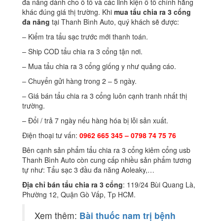
đa năng dành cho ô tô và các linh kiện ô tô chính hãng
khác đúng giá thị trường. Khi
mua tẩu chia ra 3 cổng
đa năng
tại Thanh Bình Auto, quý khách sẽ được:
– Kiểm tra tẩu sạc trước mới thanh toán.
– Ship COD tẩu chia ra 3 cổng tận nơi.
– Mua tẩu chia ra 3 cổng giống y như quảng cáo.
– Chuyển gửi hàng trong 2 – 5 ngày.
– Giá bán tẩu chia ra 3 cổng luôn cạnh tranh nhất thị
trường.
– Đổi / trả 7 ngày nếu hàng hóa bị lỗi sản xuất.
Điện thoại tư vấn:
0962 665 345 – 0798 74 75 76
Bên cạnh sản phẩm tẩu chia ra 3 cổng kiêm cổng usb
Thanh Bình Auto còn cung cấp nhiều sản phẩm tương
tự như: Tẩu sạc 3 đầu đa năng Aoleaky,…
Địa chỉ bán tẩu chia ra 3 cổng
: 119/24 Bùi Quang Là,
Phường 12, Quận Gò Vấp, Tp HCM.
Xem thêm:
Bài thuốc nam trị bệnh