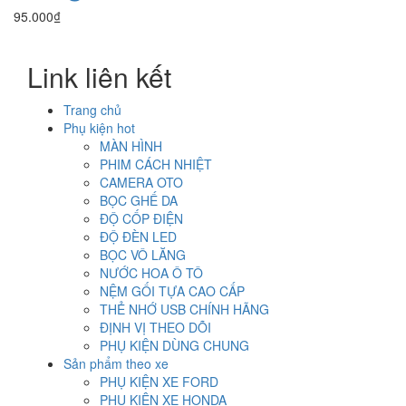
95.000
₫
Link liên kết
Trang chủ
Phụ kiện hot
MÀN HÌNH
PHIM CÁCH NHIỆT
CAMERA OTO
BỌC GHẾ DA
ĐỘ CỐP ĐIỆN
ĐỘ ĐÈN LED
BỌC VÔ LĂNG
NƯỚC HOA Ô TÔ
NỆM GỐI TỰA CAO CẤP
THẺ NHỚ USB CHÍNH HÃNG
ĐỊNH VỊ THEO DÕI
PHỤ KIỆN DÙNG CHUNG
Sản phẩm theo xe
PHỤ KIỆN XE FORD
PHỤ KIỆN XE HONDA