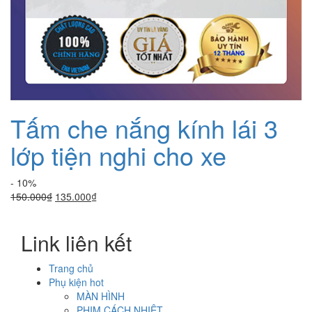
Tấm che nắng kính lái 3
lớp tiện nghi cho xe
- 10%
Giá
Giá
150.000
₫
135.000
₫
gốc
hiện
là:
tại
Link liên kết
150.000₫.
là:
135.000₫.
Trang chủ
Phụ kiện hot
MÀN HÌNH
PHIM CÁCH NHIỆT