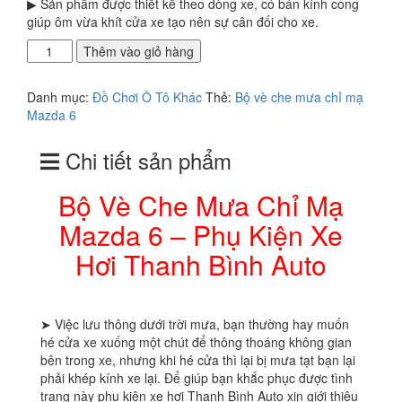
▶ Sản phẩm được thiết kế theo dòng xe, có bán kính cong
giúp ôm vừa khít cửa xe tạo nên sự cân đối cho xe.
Bộ
Thêm vào giỏ hàng
Vè
Che
Danh mục:
Đồ Chơi Ô Tô Khác
Thẻ:
Bộ vè che mưa chỉ mạ
Mưa
Mazda 6
Chỉ
Mạ
Chi tiết sản phẩm
Mazda
6
-
Bộ Vè Che Mưa Chỉ Mạ
Phụ
Mazda 6 – Phụ Kiện Xe
Kiện
Xe
Hơi Thanh Bình Auto
Hơi
Thanh
Bình
Auto
➤ Việc lưu thông dưới trời mưa, bạn thường hay muốn
số
hé cửa xe xuống một chút để thông thoáng không gian
lượng
bên trong xe, nhưng khi hé cửa thì lại bị mưa tạt bạn lại
phải khép kính xe lại. Để giúp bạn khắc phục được tình
trạng này phụ kiện xe hơi Thanh Bình Auto xin giới thiệu