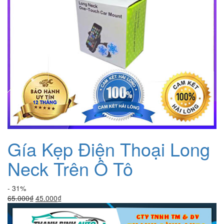
Gía Kẹp Điện Thoại Long
Neck Trên Ô Tô
- 31%
Giá
Giá
65.000
₫
45.000
₫
gốc
hiện
là:
tại