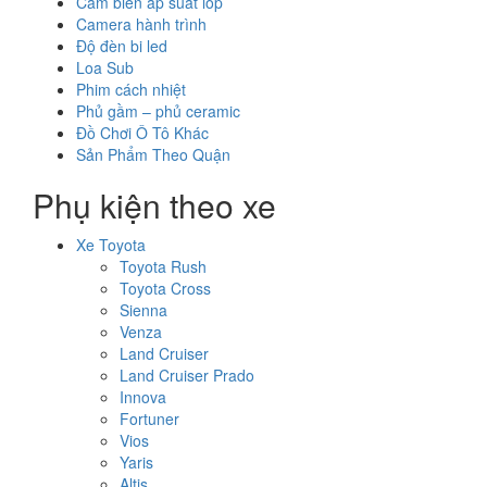
Cảm biến áp suất lốp
Camera hành trình
Độ đèn bi led
Loa Sub
Phim cách nhiệt
Phủ gầm – phủ ceramic
Đồ Chơi Ô Tô Khác
Sản Phẩm Theo Quận
Phụ kiện theo xe
Xe Toyota
Toyota Rush
Toyota Cross
Sienna
Venza
Land Cruiser
Land Cruiser Prado
Innova
Fortuner
Vios
Yaris
Altis