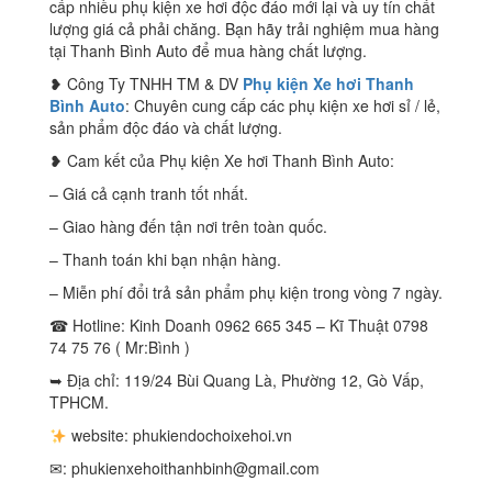
cấp nhiều phụ kiện xe hơi độc đáo mới lại và uy tín chất
lượng giá cả phải chăng. Bạn hãy trải nghiệm mua hàng
tại Thanh Bình Auto để mua hàng chất lượng.
❥ Công Ty TNHH TM & DV
Phụ kiện Xe hơi Thanh
Bình Auto
: Chuyên cung cấp các phụ kiện xe hơi sỉ / lẻ,
sản phẩm độc đáo và chất lượng.
❥ Cam kết của Phụ kiện Xe hơi Thanh Bình Auto:
– Giá cả cạnh tranh tốt nhất.
– Giao hàng đến tận nơi trên toàn quốc.
– Thanh toán khi bạn nhận hàng.
– Miễn phí đổi trả sản phẩm phụ kiện trong vòng 7 ngày.
☎ Hotline: Kinh Doanh 0962 665 345 – Kĩ Thuật 0798
74 75 76 ( Mr:Bình )
➥ Địa chỉ: 119/24 Bùi Quang Là, Phường 12, Gò Vấp,
TPHCM.
website: phukiendochoixehoi.vn
✉:
phukienxehoithanhbinh@gmail.com