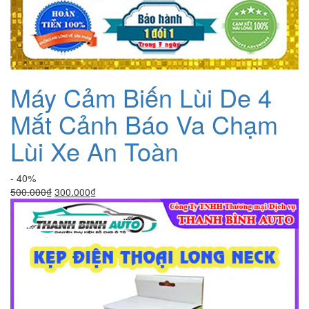
Máy Cảm Biến Lùi De 4
Mắt Cảnh Báo Va Chạm
Lùi Xe An Toàn
- 40%
Giá
Giá
500.000
₫
300.000
₫
gốc
hiện
là:
tại
500.000₫.
là:
300.000₫.