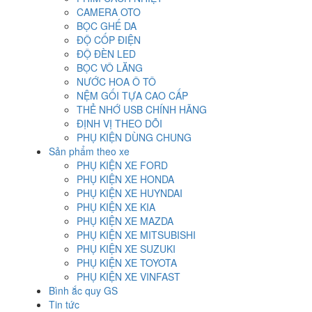
CAMERA OTO
BỌC GHẾ DA
ĐỘ CỐP ĐIỆN
ĐỘ ĐÈN LED
BỌC VÔ LĂNG
NƯỚC HOA Ô TÔ
NỆM GỐI TỰA CAO CẤP
THẺ NHỚ USB CHÍNH HÃNG
ĐỊNH VỊ THEO DÕI
PHỤ KIỆN DÙNG CHUNG
Sản phẩm theo xe
PHỤ KIỆN XE FORD
PHỤ KIỆN XE HONDA
PHỤ KIỆN XE HUYNDAI
PHỤ KIỆN XE KIA
PHỤ KIỆN XE MAZDA
PHỤ KIỆN XE MITSUBISHI
PHỤ KIỆN XE SUZUKI
PHỤ KIỆN XE TOYOTA
PHỤ KIỆN XE VINFAST
Bình ắc quy GS
Tin tức