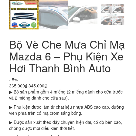
Bộ Vè Che Mưa Chỉ Mạ
Mazda 6 – Phụ Kiện Xe
Hơi Thanh Bình Auto
- 5%
Giá
Giá
365.000
₫
345.000
₫
gốc
hiện
▶ Bộ sản phẩm gồm 4 miếng (2 miếng dành cho cửa trước
là:
tại
và 2 miếng dành cho cửa sau).
365.000₫.
là:
▶ Phụ kiện được làm từ chất liệu nhựa ABS cao cấp, đường
345.000₫.
viền phía trên có mạ crom sáng bóng.
▶ Được sản xuất theo dây chuyền hiện đại, có độ bền cao,
chống được mọi điều kiện thời tiết.