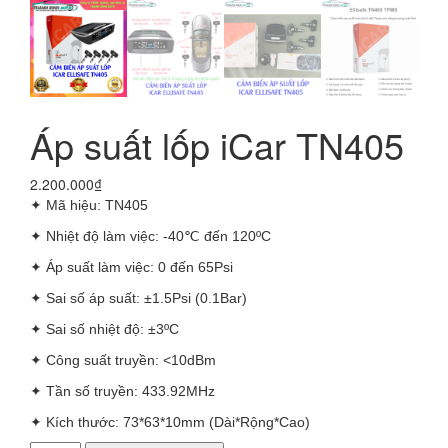
Áp suất lốp iCar TN405
2.200.000
₫
✦ Mã hiệu: TN405
✦ Nhiệt độ làm việc: -40℃ đến 120ºC
✦ Áp suất làm việc: 0 đến 65Psi
✦ Sai số áp suất: ±1.5Psi (0.1Bar)
✦ Sai số nhiệt độ: ±3ºC
✦ Công suất truyền: <10dBm
✦ Tần số truyền: 433.92MHz
✦ Kích thước: 73*63*10mm (Dài*Rộng*Cao)