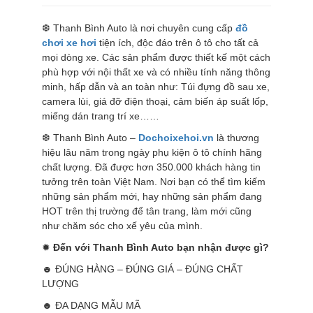
❆ Thanh Bình Auto là nơi chuyên cung cấp
đồ
chơi xe hơi
tiện ích, độc đáo trên ô tô cho tất cả
mọi dòng xe. Các sản phẩm được thiết kế một cách
phù hợp với nội thất xe và có nhiều tính năng thông
minh, hấp dẫn và an toàn như: Túi đựng đồ sau xe,
camera lùi, giá đỡ điện thoại, cảm biến áp suất lốp,
miếng dán trang trí xe……
❆ Thanh Bình Auto –
Dochoixehoi.vn
là thương
hiệu lâu năm trong ngày phụ kiện ô tô chính hãng
chất lượng. Đã được hơn 350.000 khách hàng tin
tưởng trên toàn Việt Nam. Nơi bạn có thể tìm kiếm
những sản phẩm mới, hay những sản phẩm đang
HOT trên thị trường để tân trang, làm mới cũng
như chăm sóc cho xế yêu của mình.
✹
Đến với Thanh Bình Auto bạn nhận được gì?
☻ ĐÚNG HÀNG – ĐÚNG GIÁ – ĐÚNG CHẤT
LƯỢNG
☻ ĐA DẠNG MẪU MÃ