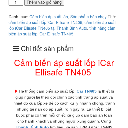
Áp
Thêm vào giỏ hàng
suất
lốp
Danh mục:
Cảm biến áp suất lốp
,
Sản phẩm bán chạy
Thẻ:
iCar TN405
cảm biến áp suất lốp iCar Ellisafe TN405
,
cảm biến áp suất
số
lốp iCar Ellisafe TN405 tại Thanh Bình Auto
,
tính năng cảm
lượng
biến áp suất lốp iCar Ellisafe TN405
Chi tiết sản phẩm
Cảm biến áp suất lốp iCar
Ellisafe TN405
❥
Hệ thống cảm biến áp suất lốp
iCar TN405
là thiết bị
giúp người lái theo dõi chính xác tình trạng áp suất và
nhiệt độ của lốp xe để có cách xử lý nhanh chóng, tránh
những tai nạn do áp suất, rò rỉ gây ra. Là thiết bị bắt
buộc phải có trên mỗi chiếc xe giúp đảm bảo an toàn
cho hành khách và những người xung quanh. Cùng
Thanh Bình Auto
tìm hiếu về sản
TPMS iCar TN405