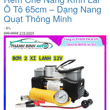
Ô Tô 65cm – Dạng Nang
Quạt Thông Minh
- 8%
Giá
Giá
239.000
₫
219.000
₫
gốc
hiện
là:
tại
239.000₫.
là:
219.000₫.