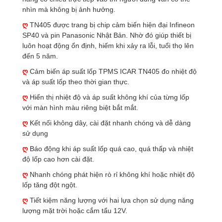
nhìn mà không bị ảnh hưởng.
ღ
TN405 được trang bị chip cảm biến hiện đại Infineon
SP40 và pin Panasonic Nhật Bản. Nhờ đó giúp thiết bị
luôn hoạt động ổn định, hiếm khi xảy ra lỗi, tuổi thọ lên
đến 5 năm.
ღ
Cảm biến áp suất lốp TPMS ICAR TN405 đo nhiệt độ
và áp suất lốp theo thời gian thực.
ღ
Hiển thị nhiệt độ và áp suất không khí của từng lốp
với màn hình màu riêng biệt bắt mắt.
ღ
Kết nối không dây, cài đặt nhanh chóng và dễ dàng
sử dụng
ღ
Báo động khi áp suất lốp quá cao, quá thấp và nhiệt
độ lốp cao hơn cài đặt.
ღ
Nhanh chóng phát hiện rò rỉ không khí hoặc nhiệt độ
lốp tăng đột ngột.
ღ
Tiết kiệm năng lượng với hai lựa chọn sử dụng năng
lượng mặt trời hoặc cắm tẩu 12V.