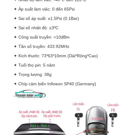
✦ Áp suất làm việc: 0 đến 65Psi
✦ Sai số áp suất: ±1.5Psi (0.1Bar)
✦ Sai số nhiệt độ: ±3ºC
✦ Công suất truyền: <10dBm
✦ Tần số truyền: 433.92MHz
✦ Kích thước: 73*63*10mm (Dài*Rộng*Cao)
✦ Tuổi thọ pin: 5 năm
✦ Trọng lượng: 38g
✦ Chíp cảm biến Infineon SP40 (Germany)