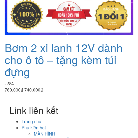
Bơm 2 xi lanh 12V dành
cho ô tô – tặng kèm túi
đựng
- 5%
Giá
Giá
780.000
₫
740.000
₫
gốc
hiện
là:
tại
Link liên kết
780.000₫.
là:
740.000₫.
Trang chủ
Phụ kiện hot
MÀN HÌNH