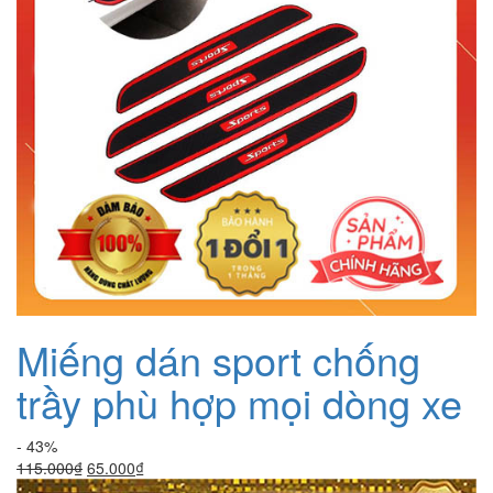
Miếng dán sport chống
trầy phù hợp mọi dòng xe
- 43%
Giá
Giá
115.000
₫
65.000
₫
gốc
hiện