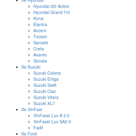
Xe Hyundai
Hyundai I20 Active
Hyundai Grand I10
Kona
Elantra
Accent
Tucson
Santafe
Creta
Avante
Sonata
Xe Suzuki
Suzuki Celerio
Suzuki Ertiga
Suzuki Swift
Suzuki Ciaz
Suzuki Vitara
Suzuki XL7
Xe VinFast
VinFasst Lux A 2.0
VinFasst Lux SA2.0
Fadil
Xe Ford