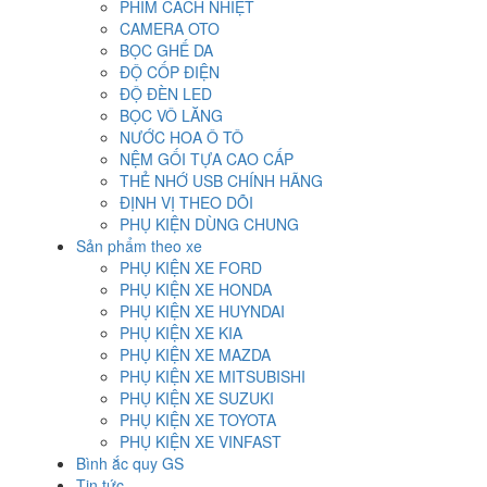
PHIM CÁCH NHIỆT
CAMERA OTO
BỌC GHẾ DA
ĐỘ CỐP ĐIỆN
ĐỘ ĐÈN LED
BỌC VÔ LĂNG
NƯỚC HOA Ô TÔ
NỆM GỐI TỰA CAO CẤP
THẺ NHỚ USB CHÍNH HÃNG
ĐỊNH VỊ THEO DÕI
PHỤ KIỆN DÙNG CHUNG
Sản phẩm theo xe
PHỤ KIỆN XE FORD
PHỤ KIỆN XE HONDA
PHỤ KIỆN XE HUYNDAI
PHỤ KIỆN XE KIA
PHỤ KIỆN XE MAZDA
PHỤ KIỆN XE MITSUBISHI
PHỤ KIỆN XE SUZUKI
PHỤ KIỆN XE TOYOTA
PHỤ KIỆN XE VINFAST
Bình ắc quy GS
Tin tức