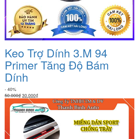
Keo Trợ Dính 3.M 94
Primer Tăng Độ Bám
Dính
- 40%
Giá
Giá
50.000
₫
30.000
₫
gốc
hiện
là:
tại
50.000₫.
là:
30.000₫.