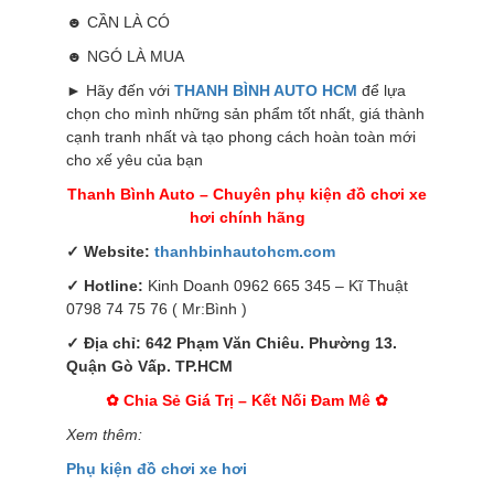
☻ CẦN LÀ CÓ
☻ NGÓ LÀ MUA
► Hãy đến với
THANH BÌNH AUTO HCM
để lựa
chọn cho mình những sản phẩm tốt nhất, giá thành
cạnh tranh nhất và tạo phong cách hoàn toàn mới
cho xế yêu của bạn
Thanh Bình Auto – Chuyên phụ kiện đồ chơi xe
hơi chính hãng
✓ Website:
thanhbinhautohcm.com
✓ Hotline:
Kinh Doanh 0962 665 345 – Kĩ Thuật
0798 74 75 76 ( Mr:Bình )
✓ Địa chỉ: 642 Phạm Văn Chiêu. Phường 13.
Quận Gò Vấp. TP.HCM
✿ Chia Sẻ Giá Trị – Kết Nối Đam Mê ✿
Xem thêm:
Phụ kiện đồ chơi xe hơi