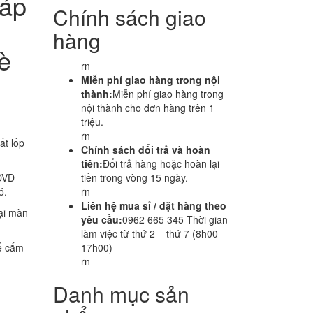
 áp
Chính sách giao
hàng
è
rn
Miễn phí giao hàng trong nội
thành:
Miễn phí giao hàng trong
nội thành cho đơn hàng trên 1
triệu.
rn
ất lốp
Chính sách đổi trả và hoàn
tiền:
Đổi trả hàng hoặc hoàn lại
 DVD
tiền trong vòng 15 ngày.
ó.
rn
Liên hệ mua sỉ / đặt hàng theo
tại màn
yêu cầu:
0962 665 345 Thời gian
làm việc từ thứ 2 – thứ 7 (8h00 –
để cắm
17h00)
rn
Danh mục sản