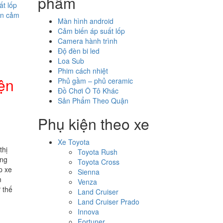
phẩm
ất lốp
án cảm
Màn hình android
Cảm biến áp suất lốp
Camera hành trình
Độ đèn bi led
Loa Sub
Phim cách nhiệt
ện
Phủ gầm – phủ ceramic
Đồ Chơi Ô Tô Khác
Sản Phẩm Theo Quận
Phụ kiện theo xe
Xe Toyota
thị
Toyota Rush
ếng
Toyota Cross
p xe
Sienna
m
Venza
 thế
Land Cruiser
Land Cruiser Prado
Innova
Fortuner