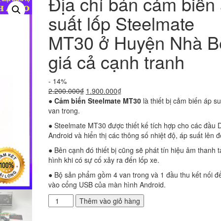
Địa chỉ bán cảm biến
suất lốp Steelmate
MT30 ở Huyện Nhà B
giá cả cạnh tranh
- 14%
Giá
Giá
2.200.000
₫
1.900.000
₫
gốc
hiện
●
Cảm biến Steelmate MT30
là thiết bị cảm biến áp su
là:
tại
van trong.
2.200.000₫.
là:
● Steelmate MT30 được thiết kế tích hợp cho các đầu
1.900.000₫.
Android và hiển thị các thông số nhiệt độ, áp suất lên đ
● Bên cạnh đó thiết bị cũng sẽ phát tín hiệu âm thanh 
hình khi có sự cố xảy ra đến lốp xe.
● Bộ sản phẩm gồm 4 van trong và 1 đầu thu kết nối 
vào cổng USB của màn hình Android.
Địa
Thêm vào giỏ hàng
chỉ
bán