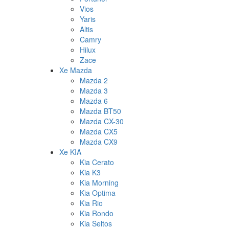
Vios
Yaris
Altis
Camry
Hilux
Zace
Xe Mazda
Mazda 2
Mazda 3
Mazda 6
Mazda BT50
Mazda CX-30
Mazda CX5
Mazda CX9
Xe KIA
Kia Cerato
Kia K3
Kia Morning
Kia Optima
Kia Rio
Kia Rondo
Kia Seltos