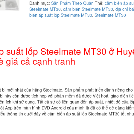
Danh mục:
Sản Phẩm Theo Quận
Thẻ:
cảm biến áp su
cảm
Steelmate MT30
,
cảm biến Steelmate MT30
,
địa chỉ b
biến
biến áp suất lốp Steelmate MT30
,
Steelmate MT30
áp
suất
lốp
Steelmate
MT30
ở
áp suất lốp Steelmate MT30 ở Huy
Huyện
 giá cả cạnh tranh
Nhà
Bè
giá
cả
cạnh
tranh
ết bị mới nhất của hãng Steelmate. Sản phẩm phát triển dành riêng cho 
số
 bị này còn được tích hợp với phần mềm đã được Việt hoá, giao diện ti
lượng
iện ích khi sử dụng. Tất cả sự cố liên quan đến áp suất, nhiệt độ của lố
 một App trên màn hình DVD Android của mình là đã có thể dễ dàng kiể
hiểu thông tin dưới đây về cảm biến áp suất lốp Steelmate MT30 tốt như