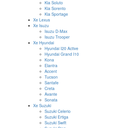
Kia Soluto
Kia Sorento
Kia Sportage
Xe Lexus
Xe Isuzu
Isuzu D-Max
Isuzu Trooper
Xe Hyundai
Hyundai I20 Active
Hyundai Grand I10
Kona
Elantra
Accent
Tucson
Santafe
Creta
Avante
Sonata
Xe Suzuki
Suzuki Celerio
Suzuki Ertiga
Suzuki Swift