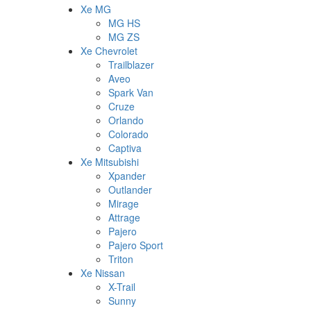
Xe MG
MG HS
MG ZS
Xe Chevrolet
Trailblazer
Aveo
Spark Van
Cruze
Orlando
Colorado
Captiva
Xe Mitsubishi
Xpander
Outlander
Mirage
Attrage
Pajero
Pajero Sport
Triton
Xe Nissan
X-Trail
Sunny