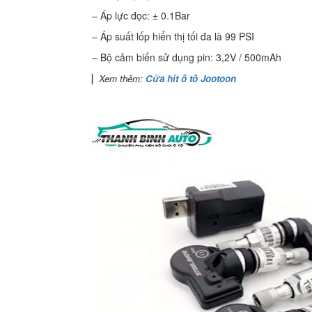
– Áp lực đọc: ± 0.1Bar
– Áp suất lốp hiển thị tối đa là 99 PSI
– Bộ cảm biến sử dụng pin: 3,2V / 500mAh
▏
Xem thêm:
Cửa hít ô tô Jootoon