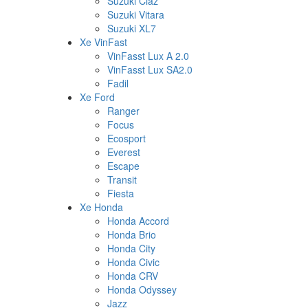
Suzuki Ciaz
Suzuki Vitara
Suzuki XL7
Xe VinFast
VinFasst Lux A 2.0
VinFasst Lux SA2.0
Fadil
Xe Ford
Ranger
Focus
Ecosport
Everest
Escape
Transit
Fiesta
Xe Honda
Honda Accord
Honda Brio
Honda City
Honda Civic
Honda CRV
Honda Odyssey
Jazz