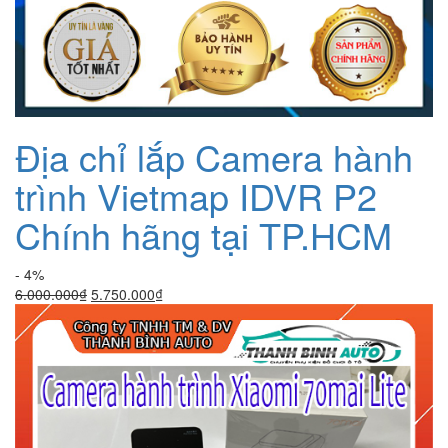
Địa chỉ lắp Camera hành
trình Vietmap IDVR P2
Chính hãng tại TP.HCM
- 4%
Giá
Giá
6.000.000
₫
5.750.000
₫
gốc
hiện
là:
tại
6.000.000₫.
là:
5.750.000₫.