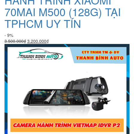
70MAI M500 (128G) TẠI
TPHCM UY TÍN
- 9%
Giá
Giá
3.500.000
₫
3.200.000
₫
gốc
hiện
là:
tại
3.500.000₫.
là:
3.200.000₫.