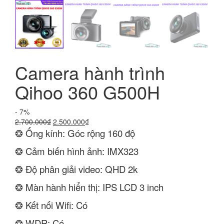
Camera hành trình
Qihoo 360 G500H
- 7%
Giá
Giá
2.700.000
₫
2.500.000
₫
gốc
hiện
❂ Ống kính: Góc rộng 160 độ
là:
tại
❂ Cảm biến hình ảnh: IMX323
2.700.000₫.
là:
2.500.000₫.
❂ Độ phân giải video: QHD 2k
❂ Màn hành hiển thị: IPS LCD 3 inch
❂ Kết nối Wifi: Có
❂ WDR: Có