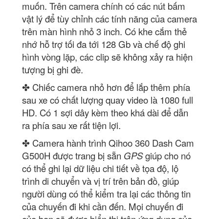
muốn. Trên camera chính có các nút bấm
vật lý để tùy chỉnh các tính năng của camera
trên màn hình nhỏ 3 inch. Có khe cắm thẻ
nhớ hỗ trợ tối đa tới 128 Gb và chế độ ghi
hình vòng lặp, các clip sẽ không xảy ra hiện
tượng bị ghi đè.
✤ Chiếc camera nhỏ hơn để lắp thêm phía
sau xe có chất lượng quay video là 1080 full
HD. Có 1 sợi dây kèm theo khá dài để dẫn
ra phía sau xe rất tiện lợi.
✤ Camera hành trình Qihoo 360 Dash Cam
G500H được trang bị sẵn
GPS
giúp cho nó
có thể ghi lại dữ liệu chi tiết về tọa độ, lộ
trình di chuyển và vị trí trên bản đồ, giúp
người dùng có thể kiểm tra lại các thông tin
của chuyến đi khi cần đến. Mọi chuyến đi