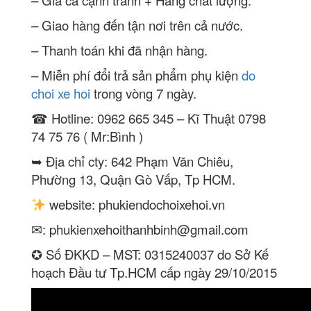
– Giá cả cạnh tranh + Hàng chất lượng.
– Giao hàng đến tận nơi trên cả nước.
– Thanh toán khi đã nhận hàng.
– Miễn phí đổi trả sản phẩm phụ kiện
do
choi xe hoi
trong vòng 7 ngày.
☎ Hotline: 0962 665 345 – Kĩ Thuật 0798
74 75 76 ( Mr:Bình )
➥ Địa chỉ cty: 642 Phạm Văn Chiêu,
Phường 13, Quận Gò Vấp, Tp HCM.
website: phukiendochoixehoi.vn
✉:
phukienxehoithanhbinh@gmail.com
✪ Số ĐKKD – MST: 0315240037 do Sở Kế
hoạch Đầu tư Tp.HCM cấp ngày 29/10/2015