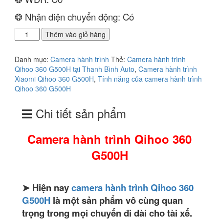
❂ Nhận diện chuyển động: Có
Camera
Thêm vào giỏ hàng
hành
trình
Danh mục:
Camera hành trình
Thẻ:
Camera hành trình
Qihoo
Qihoo 360 G500H tại Thanh Bình Auto
,
Camera hành trình
360
Xiaomi Qihoo 360 G500H
,
Tính năng của camera hành trình
G500H
Qihoo 360 G500H
số
lượng
Chi tiết sản phẩm
Camera hành trình Qihoo 360
G500H
➤ Hiện nay
camera hành trình Qihoo 360
G500H
là một sản phẩm vô cùng quan
trọng trong mọi chuyến đi dài cho tài xế.