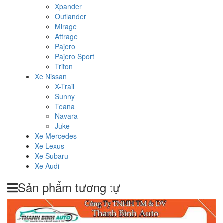
Xpander
Outlander
Mirage
Attrage
Pajero
Pajero Sport
Triton
Xe Nissan
X-Trail
Sunny
Teana
Navara
Juke
Xe Mercedes
Xe Lexus
Xe Subaru
Xe Audi
Sản phẩm tương tự