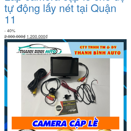
tự động lấy nét tại Quận
11
- 40%
Giá
Giá
2.000.000
₫
1.200.000
₫
gốc
hiện
là:
tại
2.000.000₫.
là:
1.200.000₫.