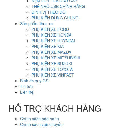
NỆM GỐI TỰA CAO CẤP
THẺ NHỚ USB CHÍNH HÃNG
ĐỊNH VỊ THEO DÕI
PHỤ KIỆN DÙNG CHUNG
Sản phẩm theo xe
PHỤ KIỆN XE FORD
PHỤ KIỆN XE HONDA
PHỤ KIỆN XE HUYNDAI
PHỤ KIỆN XE KIA
PHỤ KIỆN XE MAZDA
PHỤ KIỆN XE MITSUBISHI
PHỤ KIỆN XE SUZUKI
PHỤ KIỆN XE TOYOTA
PHỤ KIỆN XE VINFAST
Bình ắc quy GS
Tin tức
Liên hệ
HỖ TRỢ KHÁCH HÀNG
Chính sách bảo hành
Chính sách vận chuyển