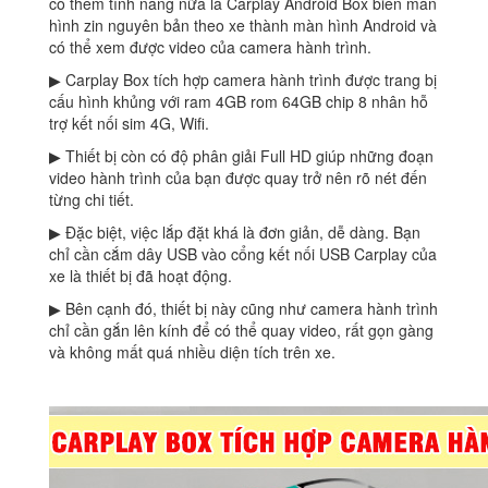
có thêm tính năng nữa là Carplay Android Box biến màn
hình zin nguyên bản theo xe thành màn hình Android và
có thể xem được video của camera hành trình.
▶ Carplay Box tích hợp camera hành trình được trang bị
cấu hình khủng với ram 4GB rom 64GB chip 8 nhân hỗ
trợ kết nối sim 4G, Wifi.
▶ Thiết bị còn có độ phân giải Full HD giúp những đoạn
video hành trình của bạn được quay trở nên rõ nét đến
từng chi tiết.
▶ Đặc biệt, việc lắp đặt khá là đơn giản, dễ dàng. Bạn
chỉ cần cắm dây USB vào cổng kết nối USB Carplay của
xe là thiết bị đã hoạt động.
▶ Bên cạnh đó, thiết bị này cũng như camera hành trình
chỉ cần gắn lên kính để có thể quay video, rất gọn gàng
và không mất quá nhiều diện tích trên xe.