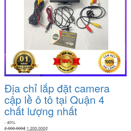
Địa chỉ lắp đặt camera
cập lề ô tô tại Quận 4
chất lượng nhất
- 40%
Giá
Giá
2.000.000
₫
1.200.000
₫