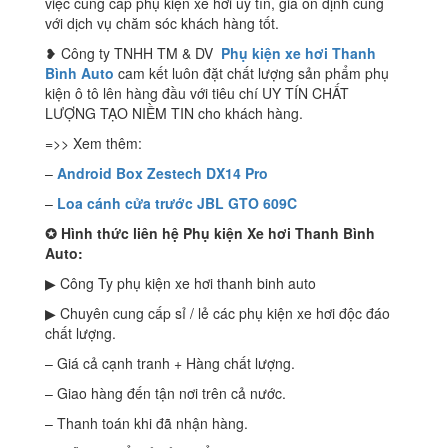
việc cung cấp phụ kiện xe hơi uy tín, giá ổn định cùng
với dịch vụ chăm sóc khách hàng tốt.
❥ Công ty TNHH TM & DV
Phụ kiện xe hơi Thanh
Bình Auto
cam kết luôn đặt chất lượng sản phẩm phụ
kiện ô tô lên hàng đầu với tiêu chí UY TÍN CHẤT
LƯỢNG TẠO NIỀM TIN cho khách hàng.
=>> Xem thêm:
–
Android Box Zestech DX14 Pro
–
L
oa cánh cửa trước JBL GTO 609C
✪
Hình thức liên hệ Phụ kiện Xe hơi Thanh Bình
Auto:
▶ Công Ty phụ kiện xe hơi thanh binh auto
▶ Chuyên cung cấp sỉ / lẻ các phụ kiện xe hơi độc đáo
chất lượng.
– Giá cả cạnh tranh + Hàng chất lượng.
– Giao hàng đến tận nơi trên cả nước.
– Thanh toán khi đã nhận hàng.