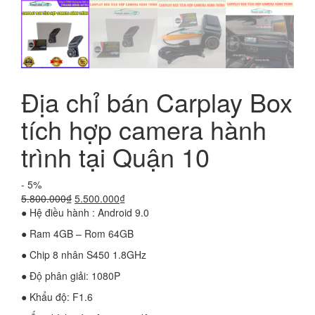
Địa chỉ bán Carplay Box
tích hợp camera hành
trình tại Quận 10
- 5%
Giá
Giá
5.800.000
₫
5.500.000
₫
gốc
hiện
● Hệ điều hành : Android 9.0
là:
tại
● Ram 4GB – Rom 64GB
5.800.000₫.
là:
5.500.000₫.
● Chip 8 nhân S450 1.8GHz
● Độ phân giải: 1080P
● Khẩu độ: F1.6