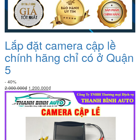
Lắp đặt camera cập lề
chính hãng chỉ có ở Quận
5
- 40%
Giá
Giá
2.000.000
₫
1.200.000
₫
gốc
hiện
là:
tại
2.000.000₫.
là:
1.200.000₫.