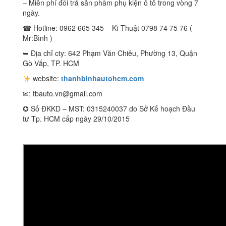
– Miễn phí đổi trả sản phẩm phụ kiện ô tô trong vòng 7
ngày.
☎ Hotline: 0962 665 345 – Kĩ Thuật 0798 74 75 76 (
Mr:Bình )
➥ Địa chỉ cty: 642 Phạm Văn Chiêu, Phường 13, Quận
Gò Vấp, TP. HCM
website:
thanhbinhautohcm.com
✉:
tbauto.vn@gmail.com
✪ Số ĐKKD – MST: 0315240037 do Sở Kế hoạch Đầu
tư Tp. HCM cấp ngày 29/10/2015