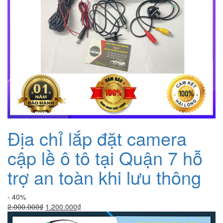
Địa chỉ lắp đặt camera
cập lề ô tô tại Quận 7 hỗ
trợ an toàn khi lưu thông
- 40%
Giá
Giá
2.000.000
₫
1.200.000
₫
gốc
hiện