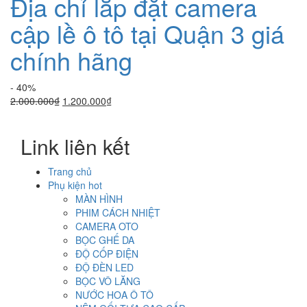
Địa chỉ lắp đặt camera
cập lề ô tô tại Quận 3 giá
chính hãng
- 40%
Giá
Giá
2.000.000
₫
1.200.000
₫
gốc
hiện
là:
tại
Link liên kết
2.000.000₫.
là:
1.200.000₫.
Trang chủ
Phụ kiện hot
MÀN HÌNH
PHIM CÁCH NHIỆT
CAMERA OTO
BỌC GHẾ DA
ĐỘ CỐP ĐIỆN
ĐỘ ĐÈN LED
BỌC VÔ LĂNG
NƯỚC HOA Ô TÔ