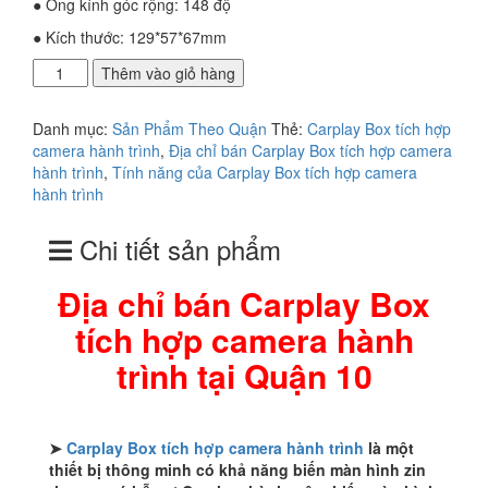
● Ống kính góc rộng: 148 độ
● Kích thước: 129*57*67mm
Địa
Thêm vào giỏ hàng
chỉ
bán
Danh mục:
Sản Phẩm Theo Quận
Thẻ:
Carplay Box tích hợp
Carplay
camera hành trình
,
Địa chỉ bán Carplay Box tích hợp camera
Box
hành trình
,
Tính năng của Carplay Box tích hợp camera
tích
hành trình
hợp
camera
Chi tiết sản phẩm
hành
trình
tại
Địa chỉ bán Carplay Box
Quận
tích hợp camera hành
10
số
trình tại Quận 10
lượng
➤
Carplay Box tích hợp camera hành trình
là một
thiết bị thông minh có khả năng biến màn hình zin