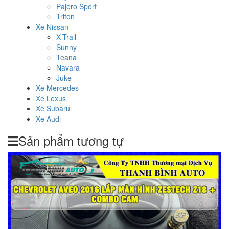
Pajero Sport
Triton
Xe Nissan
X-Trail
Sunny
Teana
Navara
Juke
Xe Mercedes
Xe Lexus
Xe Subaru
Xe Audi
Sản phẩm tương tự