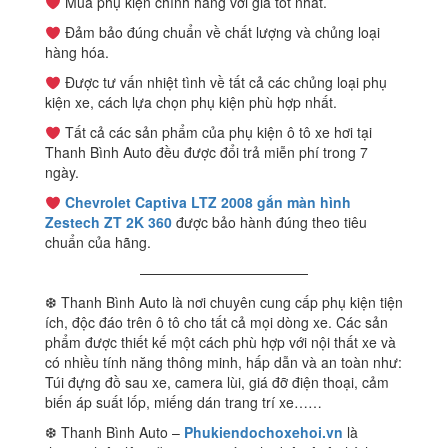
Mua phụ kiện chính hãng với giá tốt nhất.
Đảm bảo đúng chuẩn về chất lượng và chủng loại
hàng hóa.
Được tư vấn nhiệt tình về tất cả các chủng loại phụ
kiện xe, cách lựa chọn phụ kiện phù hợp nhất.
Tất cả các sản phẩm của phụ kiện ô tô xe hơi tại
Thanh Bình Auto đều được đổi trả miễn phí trong 7
ngày.
Chevrolet Captiva LTZ 2008 gắn màn hình
Zestech ZT 2K 360
được bảo hành đúng theo tiêu
chuẩn của hãng.
————————————
❆ Thanh Bình Auto là nơi chuyên cung cấp phụ kiện tiện
ích, độc đáo trên ô tô cho tất cả mọi dòng xe. Các sản
phẩm được thiết kế một cách phù hợp với nội thất xe và
có nhiều tính năng thông minh, hấp dẫn và an toàn như:
Túi đựng đồ sau xe, camera lùi, giá đỡ điện thoại, cảm
biến áp suất lốp, miếng dán trang trí xe……
❆ Thanh Bình Auto –
Phukiendochoxehoi.vn
là