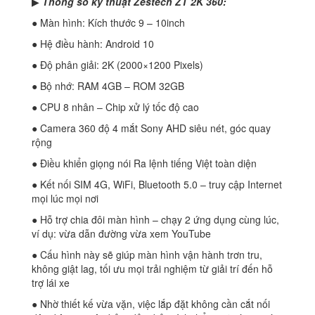
▶
Thông số kỹ thuật Zestech ZT 2K 360:
● Màn hình: Kích thước 9 – 10inch
● Hệ điều hành: Android 10
● Độ phân giải: 2K (2000×1200 Pixels)
● Bộ nhớ: RAM 4GB – ROM 32GB
● CPU 8 nhân – Chip xử lý tốc độ cao
● Camera 360 độ 4 mắt Sony AHD siêu nét, góc quay
rộng
● Điều khiển giọng nói Ra lệnh tiếng Việt toàn diện
● Kết nối SIM 4G, WiFi, Bluetooth 5.0 – truy cập Internet
mọi lúc mọi nơi
● Hỗ trợ chia đôi màn hình – chạy 2 ứng dụng cùng lúc,
ví dụ: vừa dẫn đường vừa xem YouTube
● Cấu hình này sẽ giúp màn hình vận hành trơn tru,
không giật lag, tối ưu mọi trải nghiệm từ giải trí đến hỗ
trợ lái xe
● Nhờ thiết kế vừa vặn, việc lắp đặt không cần cắt nối