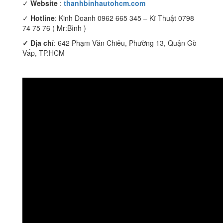
✓
Website
:
thanhbinhautohcm.com
✓
Hotline
: Kinh Doanh 0962 665 345 – Kĩ Thuật 0798
74 75 76 ( Mr:Bình )
✓ Địa chỉ
: 642 Phạm Văn Chiêu, Phường 13, Quận Gò
Vấp, TP.HCM