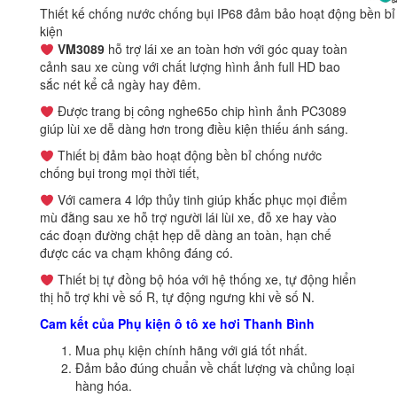
Thiết kế chống nước chống bụi IP68 đảm bảo hoạt động bền bỉ 
kiện
VM3089
hỗ trợ lái xe an toàn hơn với góc quay toàn
cảnh sau xe cùng với chất lượng hình ảnh full HD bao
sắc nét kể cả ngày hay đêm.
Được trang bị công nghe65o chip hình ảnh PC3089
giúp lùi xe dễ dàng hơn trong điều kiện thiếu ánh sáng.
Thiết bị đảm bào hoạt động bền bỉ chống nước
chống bụi trong mọi thời tiết,
Với camera 4 lớp thủy tinh giúp khắc phục mọi điểm
mù đằng sau xe hỗ trợ người lái lùi xe, đỗ xe hay vào
các đoạn đường chật hẹp dễ dàng an toàn, hạn chế
được các va chạm không đáng có.
Thiết bị tự đồng bộ hóa với hệ thống xe, tự động hiển
thị hỗ trợ khi về số R, tự động ngưng khi về số N.
Cam kết của Phụ kiện ô tô xe hơi Thanh Bình
Mua phụ kiện chính hãng với giá tốt nhất.
Đảm bảo đúng chuẩn về chất lượng và chủng loại
hàng hóa.