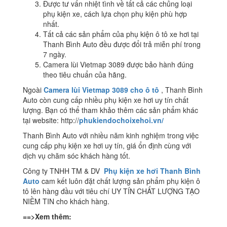
Được tư vấn nhiệt tình về tất cả các chủng loại
phụ kiện xe, cách lựa chọn phụ kiện phù hợp
nhất.
Tất cả các sản phẩm của phụ kiện ô tô xe hơi tại
Thanh Bình Auto đều được đổi trả miễn phí trong
7 ngày.
Camera lùi Vietmap 3089 được bảo hành đúng
theo tiêu chuẩn của hãng.
Ngoài
Camera lùi Vietmap 3089 cho ô tô
, Thanh Bình
Auto còn cung cấp nhiều phụ kiện xe hơi uy tín chất
lượng. Bạn có thể tham khảo thêm các sản phẩm khác
tại website: http://
phukiendochoixehoi.vn/
Thanh Bình Auto với nhiều năm kinh nghiệm trong việc
cung cấp phụ kiện xe hơi uy tín, giá ổn định cùng với
dịch vụ chăm sóc khách hàng tốt.
Công ty TNHH TM & DV
Phụ kiện xe hơi Thanh Bình
Auto
cam kết luôn đặt chất lượng sản phẩm phụ kiện ô
tô lên hàng đầu với tiêu chí UY TÍN CHẤT LƯỢNG TẠO
NIỀM TIN cho khách hàng.
==>Xem thêm: