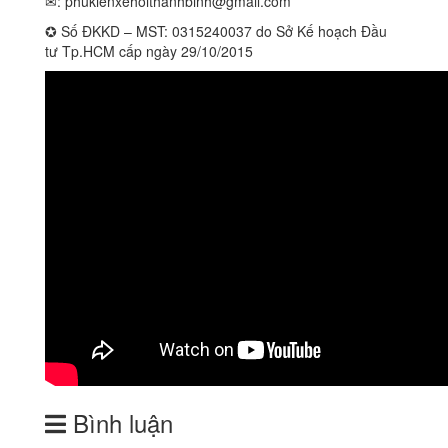
✉:
phukienxehoithanhbinh@gmail.com
✪ Số ĐKKD – MST: 0315240037 do Sở Kế hoạch Đầu
tư Tp.HCM cấp ngày 29/10/2015
Bình luận