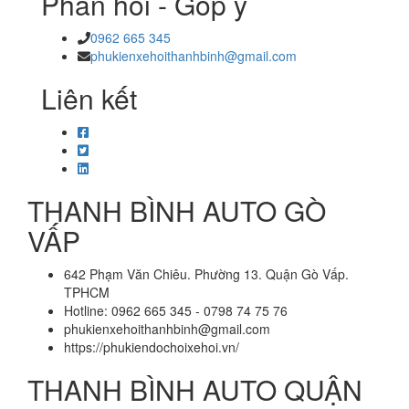
Phản hồi - Góp ý
0962 665 345
phukienxehoithanhbinh@gmail.com
Liên kết
THANH BÌNH AUTO GÒ
VẤP
642 Phạm Văn Chiêu. Phường 13. Quận Gò Vấp.
TPHCM
Hotline: 0962 665 345 - 0798 74 75 76
phukienxehoithanhbinh@gmail.com
https://phukiendochoixehoi.vn/
THANH BÌNH AUTO QUẬN