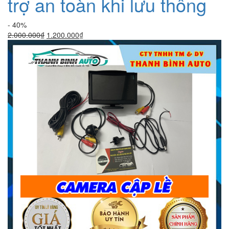
trợ an toàn khi lưu thông
- 40%
Giá
Giá
2.000.000
₫
1.200.000
₫
gốc
hiện
là:
tại
2.000.000₫.
là:
1.200.000₫.