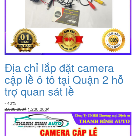
Địa chỉ lắp đặt camera
cập lề ô tô tại Quận 2 hỗ
trợ quan sát lề
- 40%
Giá
Giá
2.000.000
₫
1.200.000
₫
gốc
hiện
là:
tại
2.000.000₫.
là:
1.200.000₫.