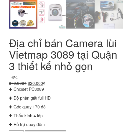
Địa chỉ bán Camera lùi
Vietmap 3089 tại Quận
3 thiết kế nhỏ gọn
- 6%
Giá
Giá
870.000
₫
820.000
₫
gốc
hiện
✚ Chipset PC3089
là:
tại
✚ Độ phân giải full HD
870.000₫.
là:
820.000₫.
✚ Góc quay 170 độ
✚ Thấu kính 4 lớp
✚ Hỗ trợ quay đêm