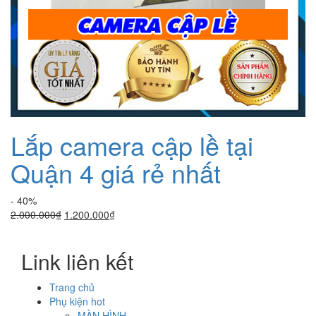
Lắp camera cập lề tại
Quận 4 giá rẻ nhất
- 40%
Giá
Giá
2.000.000
₫
1.200.000
₫
gốc
hiện
là:
tại
Link liên kết
2.000.000₫.
là:
1.200.000₫.
Trang chủ
Phụ kiện hot
MÀN HÌNH