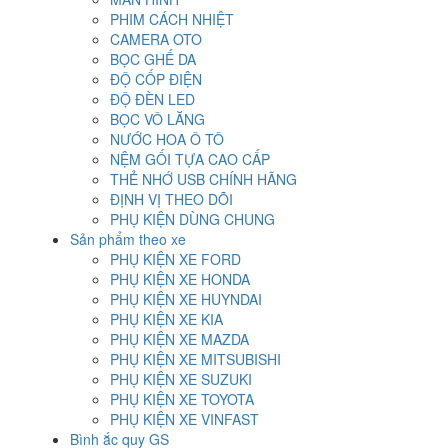
PHIM CÁCH NHIỆT
CAMERA OTO
BỌC GHẾ DA
ĐỘ CỐP ĐIỆN
ĐỘ ĐÈN LED
BỌC VÔ LĂNG
NƯỚC HOA Ô TÔ
NỆM GỐI TỰA CAO CẤP
THẺ NHỚ USB CHÍNH HÃNG
ĐỊNH VỊ THEO DÕI
PHỤ KIỆN DÙNG CHUNG
Sản phẩm theo xe
PHỤ KIỆN XE FORD
PHỤ KIỆN XE HONDA
PHỤ KIỆN XE HUYNDAI
PHỤ KIỆN XE KIA
PHỤ KIỆN XE MAZDA
PHỤ KIỆN XE MITSUBISHI
PHỤ KIỆN XE SUZUKI
PHỤ KIỆN XE TOYOTA
PHỤ KIỆN XE VINFAST
Bình ắc quy GS