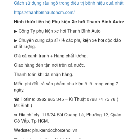
Cách sử dụng râu ngô trong điều trị bệnh hiệu quả nhất
https://thanhbinhautohcm.com/
Hình thức liên hệ Phụ kiện Xe hơi Thanh Bình Auto:
▶ Công Ty phụ kiện xe hơi Thanh Bình Auto
▶ Chuyên cung cấp sỉ / lẻ các phụ kiện xe hơi độc đáo
chất lượng.
Giá cả cạnh tranh + Hàng chất lượng.
Giao hàng đến tận nơi trên cả nước.
Thanh toán khi đã nhận hàng.
Miễn phí đổi trả sản phẩm phụ kiện ô tô trong vòng 7
ngày.
☎ Hotline: 0962 665 345 – Kĩ Thuật 0798 74 75 76 (
Mr:Bình )
➥ Địa chỉ cty: 119/24 Bùi Quang Là, Phường 12, Quận
Gò Vấp, Tp HCM.
Wedsite: phukiendochoixehoi.vn