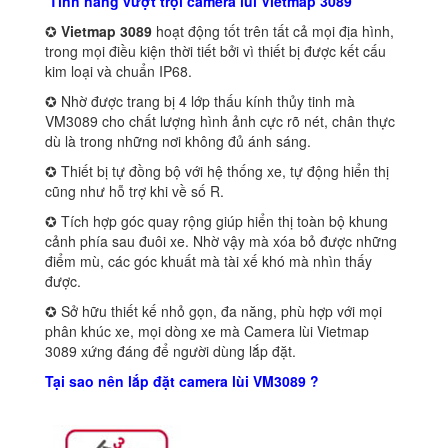
Tính năng vượt trội camera lùi Vietmap 3089
✪
Vietmap 3089
hoạt động tốt trên tất cả mọi địa hình,
trong mọi điều kiện thời tiết bởi vì thiết bị được kết cấu
kim loại và chuẩn IP68.
✪ Nhờ được trang bị 4 lớp thấu kính thủy tinh mà
VM3089 cho chất lượng hình ảnh cực rõ nét, chân thực
dù là trong những nơi không đủ ánh sáng.
✪ Thiết bị tự đồng bộ với hệ thống xe, tự động hiển thị
cũng như hỗ trợ khi về số R.
✪ Tích hợp góc quay rộng giúp hiển thị toàn bộ khung
cảnh phía sau đuôi xe. Nhờ vậy mà xóa bỏ được những
điểm mù, các góc khuất mà tài xế khó mà nhìn thấy
được.
✪ Sở hữu thiết kế nhỏ gọn, đa năng, phù hợp với mọi
phân khúc xe, mọi dòng xe mà Camera lùi Vietmap
3089 xứng đáng để người dùng lắp đặt.
Tại sao nên lắp đặt camera lùi VM3089 ?