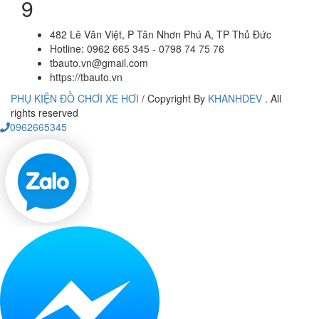
9
482 Lê Văn Việt, P Tân Nhơn Phú A, TP Thủ Đức
Hotline: 0962 665 345 - 0798 74 75 76
tbauto.vn@gmail.com
https://tbauto.vn
PHỤ KIỆN ĐỒ CHƠI XE HƠI
/
Copyright By
KHANHDEV
. All
rights reserved
0962665345