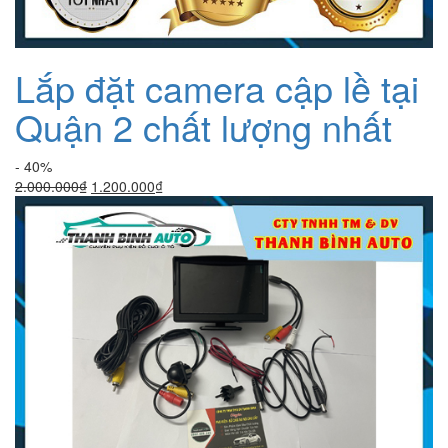
Lắp đặt camera cập lề tại
Quận 2 chất lượng nhất
- 40%
Giá
Giá
2.000.000
₫
1.200.000
₫
gốc
hiện
là:
tại
2.000.000₫.
là:
1.200.000₫.