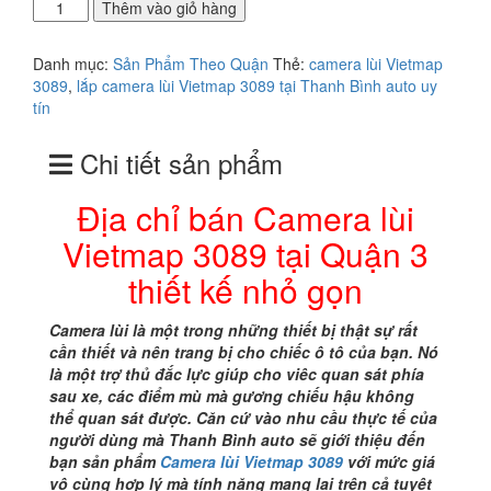
Địa
Thêm vào giỏ hàng
chỉ
bán
Danh mục:
Sản Phẩm Theo Quận
Thẻ:
camera lùi Vietmap
Camera
3089
,
lắp camera lùi Vietmap 3089 tại Thanh Bình auto uy
lùi
tín
Vietmap
3089
Chi tiết sản phẩm
tại
Quận
3
Địa chỉ bán Camera lùi
thiết
Vietmap 3089 tại Quận 3
kế
nhỏ
thiết kế nhỏ gọn
gọn
số
Camera lùi là một trong những thiết bị thật sự rất
lượng
cần thiết và nên trang bị cho chiếc ô tô của bạn. Nó
là một trợ thủ đắc lực giúp cho viêc quan sát phía
sau xe, các điểm mù mà gương chiếu hậu không
thể quan sát được. Căn cứ vào nhu cầu thực tế của
người dùng mà Thanh Bình auto sẽ giới thiệu đến
bạn sản phẩm
Camera lùi Vietmap 3089
với mức giá
vô cùng hợp lý mà tính năng mang lại trên cả tuyệt