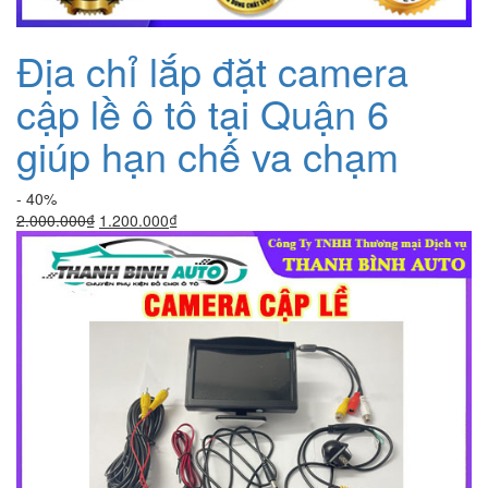
Địa chỉ lắp đặt camera
cập lề ô tô tại Quận 6
giúp hạn chế va chạm
- 40%
Giá
Giá
2.000.000
₫
1.200.000
₫
gốc
hiện
là:
tại
2.000.000₫.
là:
1.200.000₫.