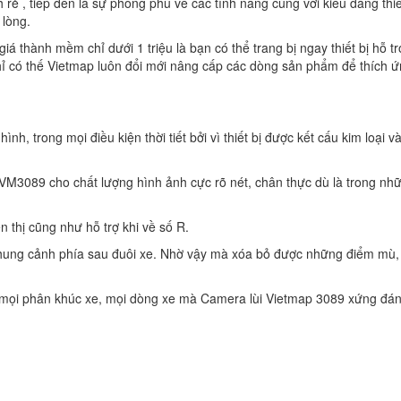
 rẻ , tiếp đến là sự phong phú về các tính năng cùng với kiểu dáng thiế
 lòng.
á thành mềm chỉ dưới 1 triệu là bạn có thể trang bị ngay thiết bị hỗ trợ
hỉ có thế Vietmap luôn đổi mới nâng cấp các dòng sản phẩm để thích 
hình, trong mọi điều kiện thời tiết bởi vì thiết bị được kết cấu kim loại v
 VM3089 cho chất lượng hình ảnh cực rõ nét, chân thực dù là trong nh
n thị cũng như hỗ trợ khi về số R.
 khung cảnh phía sau đuôi xe. Nhờ vậy mà xóa bỏ được những điểm mù,
i mọi phân khúc xe, mọi dòng xe mà Camera lùi Vietmap 3089 xứng đá