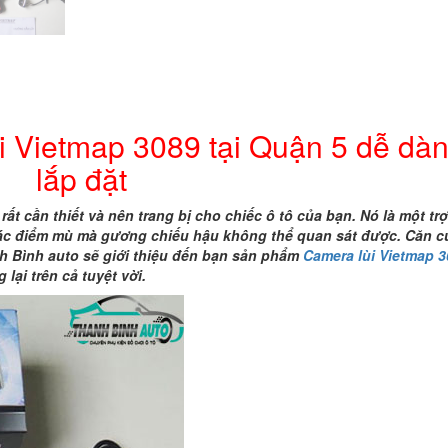
tại
Quận
5
dễ
dàng
lắp
đặt
i Vietmap 3089 tại Quận 5 dễ dà
số
lượng
lắp đặt
rất cần thiết và nên trang bị cho chiếc ô tô của bạn. Nó là một tr
 các điểm mù mà gương chiếu hậu không thể quan sát được. Căn c
h Bình auto sẽ giới thiệu đến bạn sản phẩm
Camera lùi Vietmap 
lại trên cả tuyệt vời.