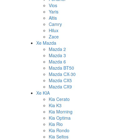
Vios
Yaris
Altis
Camry
Hilux
Zace
Xe Mazda
Mazda 2
Mazda 3
Mazda 6
Mazda BT50
Mazda CX-30
Mazda CX5
Mazda CX9
Xe KIA
Kia Cerato
Kia K3
Kia Morning
Kia Optima
Kia Rio
Kia Rondo
Kia Seltos