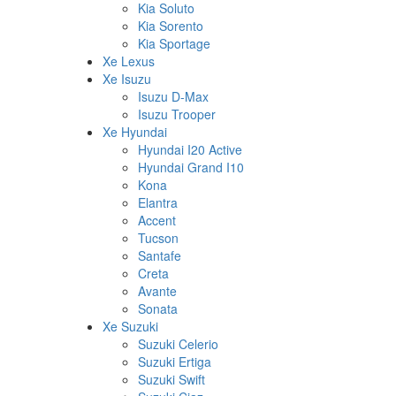
Kia Soluto
Kia Sorento
Kia Sportage
Xe Lexus
Xe Isuzu
Isuzu D-Max
Isuzu Trooper
Xe Hyundai
Hyundai I20 Active
Hyundai Grand I10
Kona
Elantra
Accent
Tucson
Santafe
Creta
Avante
Sonata
Xe Suzuki
Suzuki Celerio
Suzuki Ertiga
Suzuki Swift