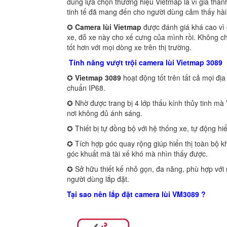
dùng lựa chọn thương hiệu Vietmap là vì giá thành
tinh tế đã mang đến cho người dùng cảm thấy hài
✪
Camera lùi Vietmap
được đánh giá khá cao vì gi
xe, đỗ xe này cho xế cưng của mình rồi. Không c
tốt hơn với mọi dòng xe trên thị trường.
Tính năng vượt trội camera lùi Vietmap 3089
✪
Vietmap 3089
hoạt động tốt trên tất cả mọi địa 
chuẩn IP68.
✪ Nhờ được trang bị 4 lớp thấu kính thủy tinh mà
nơi không đủ ánh sáng.
✪ Thiết bị tự đồng bộ với hệ thống xe, tự động hiể
✪ Tích hợp góc quay rộng giúp hiển thị toàn bộ
góc khuất mà tài xế khó mà nhìn thấy được.
✪ Sở hữu thiết kế nhỏ gọn, đa năng, phù hợp vớ
người dùng lắp đặt.
Tại sao nên lắp đặt camera lùi VM3089 ?