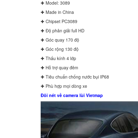
✚ Model: 3089
✚ Made in China
✚ Chipset PC3089
✚ Độ phân giải full HD
✚ Góc quay 170 độ
✚ Góc rộng 130 độ
✚ Thấu kính 4 lớp
✚ Hỗ trợ quay đêm
✚ Tiêu chuẩn chống nước bụi IP68
✚ Phù hợp mọi dòng xe
Đôi nét về camera lùi Vietmap