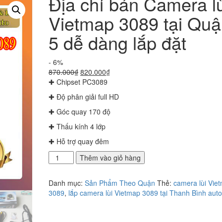
Địa chỉ bán Camera lù
Vietmap 3089 tại Qu
5 dễ dàng lắp đặt
- 6%
Giá
Giá
870.000
₫
820.000
₫
gốc
hiện
✚ Chipset PC3089
là:
tại
✚ Độ phân giải full HD
870.000₫.
là:
820.000₫.
✚ Góc quay 170 độ
✚ Thấu kính 4 lớp
✚ Hỗ trợ quay đêm
Địa
Thêm vào giỏ hàng
chỉ
bán
Danh mục:
Sản Phẩm Theo Quận
Thẻ:
camera lùi Vie
Camera
3089
,
lắp camera lùi Vietmap 3089 tại Thanh Bình auto
lùi
Vietmap
3089