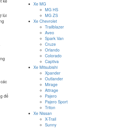
t kế
Xe MG
MG HS
 lùi
MG ZS
ứng
Xe Chevrolet
Trailblazer
Aveo
Spark Van
à
Cruze
Orlando
Colorado
ững
Captiva
Xe Mitsubishi
Xpander
Outlander
 các
Mirage
Attrage
ng để
Pajero
Pajero Sport
Triton
Xe Nissan
X-Trail
Sunny