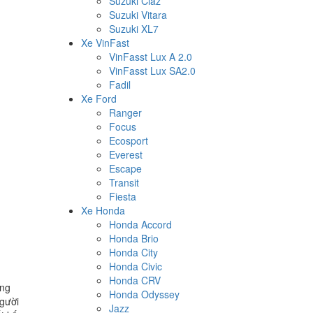
Suzuki Ciaz
Suzuki Vitara
Suzuki XL7
Xe VinFast
VinFasst Lux A 2.0
VinFasst Lux SA2.0
Fadil
Xe Ford
Ranger
Focus
Ecosport
Everest
Escape
Transit
Fiesta
Xe Honda
Honda Accord
Honda Brio
Honda City
Honda Civic
Honda CRV
ông
Honda Odyssey
người
Jazz