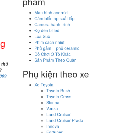
phẩm
Màn hình android
Cảm biến áp suất lốp
Camera hành trình
Độ đèn bi led
Loa Sub
ng
Phim cách nhiệt
Phủ gầm – phủ ceramic
Đồ Chơi Ô Tô Khác
Sản Phẩm Theo Quận
ợ thủ
ứ
Phụ kiện theo xe
3089
Xe Toyota
Toyota Rush
Toyota Cross
Sienna
Venza
Land Cruiser
Land Cruiser Prado
Innova
Fortuner