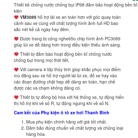
Thiết kế chống nước chống bụi IP68 đảm bảo hoạt động bền bỉ 
kiện
VM3089
hỗ trợ lái xe an toàn hơn với góc quay toàn
cảnh sau xe cùng với chất lượng hình ảnh full HD bao
sắc nét kể cả ngày hay đêm.
Được trang bị công nghe65o chip hình ảnh PC3089
giúp lùi xe dễ dàng hơn trong điều kiện thiếu ánh sáng.
Thiết bị đảm bào hoạt động bền bỉ chống nước
chống bụi trong mọi thời tiết,
Với camera 4 lớp thủy tinh giúp khắc phục mọi điểm
mù đằng sau xe hỗ trợ người lái lùi xe, đỗ xe hay vào
các đoạn đường chật hẹp dễ dàng an toàn, hạn chế
được các va chạm không đáng có.
Thiết bị tự đồng bộ hóa với hệ thống xe, tự động hiển
thị hỗ trợ khi về số R, tự động ngưng khi về số N.
Cam kết của Phụ kiện ô tô xe hơi Thanh Bình
Mua phụ kiện chính hãng với giá tốt nhất.
Đảm bảo đúng chuẩn về chất lượng và chủng loại
hàng hóa.