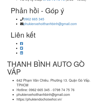
Phản hồi - Góp ý
0962 665 345
phukienxehoithanhbinh@gmail.com
Liên kết
THANH BÌNH AUTO GÒ
VẤP
642 Phạm Văn Chiêu. Phường 13. Quận Gò Vấp.
TPHCM
Hotline: 0962 665 345 - 0798 74 75 76
phukienxehoithanhbinh@gmail.com
https://phukiendochoixehoi.vn/