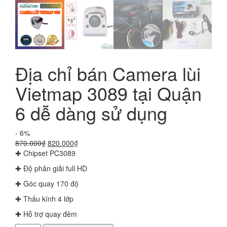
Địa chỉ bán Camera lùi
Vietmap 3089 tại Quận
6 dễ dàng sử dụng
- 6%
Giá
Giá
870.000
₫
820.000
₫
gốc
hiện
✚ Chipset PC3089
là:
tại
✚ Độ phân giải full HD
870.000₫.
là:
820.000₫.
✚ Góc quay 170 độ
✚ Thấu kính 4 lớp
✚ Hỗ trợ quay đêm