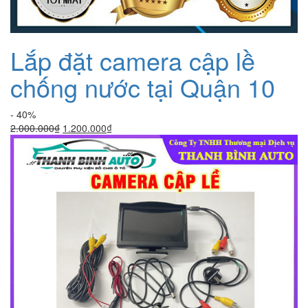
Lắp đặt camera cập lề
chống nước tại Quận 10
- 40%
Giá
Giá
2.000.000
₫
1.200.000
₫
gốc
hiện
là:
tại
2.000.000₫.
là:
1.200.000₫.