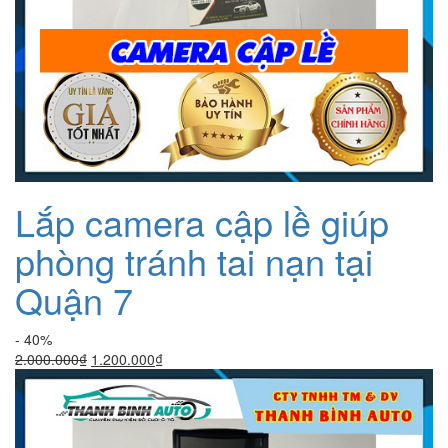
Lắp camera cập lề giúp
phòng tránh tai nạn tại
Quận 7
- 40%
Giá
Giá
2.000.000
₫
1.200.000
₫
gốc
hiện
là:
tại
2.000.000₫.
là:
1.200.000₫.