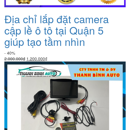
Địa chỉ lắp đặt camera
cập lề ô tô tại Quận 5
giúp tạo tầm nhìn
- 40%
Giá
Giá
2.000.000
₫
1.200.000
₫
gốc
hiện
là:
tại
2.000.000₫.
là:
1.200.000₫.