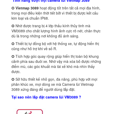
Tính năng vượt trội camera lùi Vietmap 3089
✪
Vietmap 3089
hoạt động tốt trên tất cả mọi địa hình,
trong mọi điều kiện thời tiết bởi vì thiết bị được kết cấu
kim loại và chuẩn IP68.
✪ Nhờ được trang bị 4 lớp thấu kính thủy tinh mà
VM3089 cho chất lượng hình ảnh cực rõ nét, chân thực
dù là trong những nơi không đủ ánh sáng.
✪ Thiết bị tự đồng bộ với hệ thống xe, tự động hiển thị
cũng như hỗ trợ khi về số R.
✪ Tích hợp góc quay rộng giúp hiển thị toàn bộ khung
cảnh phía sau đuôi xe. Nhờ vậy mà xóa bỏ được những
điểm mù, các góc khuất mà tài xế khó mà nhìn thấy
được.
✪ Sở hữu thiết kế nhỏ gọn, đa năng, phù hợp với mọi
phân khúc xe, mọi dòng xe mà Camera lùi Vietmap
3089 xứng đáng để người dùng lắp đặt.
Tại sao nên lắp đặt camera lùi VM3089 ?