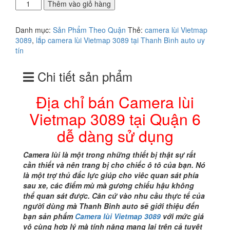
Địa
Thêm vào giỏ hàng
chỉ
bán
Danh mục:
Sản Phẩm Theo Quận
Thẻ:
camera lùi Vietmap
Camera
3089
,
lắp camera lùi Vietmap 3089 tại Thanh Bình auto uy
lùi
tín
Vietmap
3089
Chi tiết sản phẩm
tại
Quận
6
Địa chỉ bán Camera lùi
dễ
Vietmap 3089 tại Quận 6
dàng
sử
dễ dàng sử dụng
dụng
số
Camera lùi là một trong những thiết bị thật sự rất
lượng
cần thiết và nên trang bị cho chiếc ô tô của bạn. Nó
là một trợ thủ đắc lực giúp cho viêc quan sát phía
sau xe, các điểm mù mà gương chiếu hậu không
thể quan sát được. Căn cứ vào nhu cầu thực tế của
người dùng mà Thanh Bình auto sẽ giới thiệu đến
bạn sản phẩm
Camera lùi Vietmap 3089
với mức giá
vô cùng hợp lý mà tính năng mang lại trên cả tuyệt