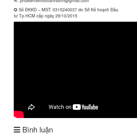
✉:
phukienxehoithanhbinh@gmail.com
✪ Số ĐKKD – MST: 0315240037 do Sở Kế hoạch Đầu
tư Tp.HCM cấp ngày 29/10/2015
Bình luận