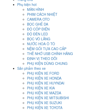
Phụ kiện hot
MÀN HÌNH
PHIM CÁCH NHIỆT
CAMERA OTO
BỌC GHẾ DA
ĐỘ CỐP ĐIỆN
ĐỘ ĐÈN LED
BỌC VÔ LĂNG
NƯỚC HOA Ô TÔ
NỆM GỐI TỰA CAO CẤP
THẺ NHỚ USB CHÍNH HÃNG
ĐỊNH VỊ THEO DÕI
PHỤ KIỆN DÙNG CHUNG
Sản phẩm theo xe
PHỤ KIỆN XE FORD
PHỤ KIỆN XE HONDA
PHỤ KIỆN XE HUYNDAI
PHỤ KIỆN XE KIA
PHỤ KIỆN XE MAZDA
PHỤ KIỆN XE MITSUBISHI
PHỤ KIỆN XE SUZUKI
PHỤ KIỆN XE TOYOTA