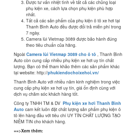
Được tư vấn nhiệt tình về tất cả các chủng loại
phụ kiện xe, cách lựa chọn phụ kiện phù hợp
nhất.
Tất cả các sản phẩm của phụ kiện ô tô xe hơi tại
Thanh Bình Auto đều được đổi trả miễn phí trong
7 ngày.
Camera lùi Vietmap 3089 được bảo hành đúng
theo tiêu chuẩn của hãng.
Ngoài
Camera lùi Vietmap 3089 cho ô tô
, Thanh Bình
Auto còn cung cấp nhiều phụ kiện xe hơi uy tín chất
lượng. Bạn có thể tham khảo thêm các sản phẩm khác
tại website: http://
phukiendochoixehoi.vn/
Thanh Bình Auto với nhiều năm kinh nghiệm trong việc
cung cấp phụ kiện xe hơi uy tín, giá ổn định cùng với
dịch vụ chăm sóc khách hàng tốt.
Công ty TNHH TM & DV
Phụ kiện xe hơi Thanh Bình
Auto
cam kết luôn đặt chất lượng sản phẩm phụ kiện ô
tô lên hàng đầu với tiêu chí UY TÍN CHẤT LƯỢNG TẠO
NIỀM TIN cho khách hàng.
==>Xem thêm: