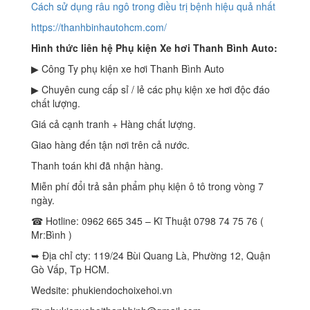
Cách sử dụng râu ngô trong điều trị bệnh hiệu quả nhất
https://thanhbinhautohcm.com/
Hình thức liên hệ Phụ kiện Xe hơi Thanh Bình Auto:
▶ Công Ty phụ kiện xe hơi Thanh Bình Auto
▶ Chuyên cung cấp sỉ / lẻ các phụ kiện xe hơi độc đáo
chất lượng.
Giá cả cạnh tranh + Hàng chất lượng.
Giao hàng đến tận nơi trên cả nước.
Thanh toán khi đã nhận hàng.
Miễn phí đổi trả sản phẩm phụ kiện ô tô trong vòng 7
ngày.
☎ Hotline: 0962 665 345 – Kĩ Thuật 0798 74 75 76 (
Mr:Bình )
➥ Địa chỉ cty: 119/24 Bùi Quang Là, Phường 12, Quận
Gò Vấp, Tp HCM.
Wedsite: phukiendochoixehoi.vn