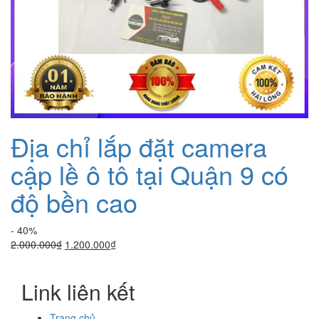
Địa chỉ lắp đặt camera
cập lề ô tô tại Quận 9 có
độ bền cao
- 40%
Giá
Giá
2.000.000
₫
1.200.000
₫
gốc
hiện
là:
tại
Link liên kết
2.000.000₫.
là:
1.200.000₫.
Trang chủ