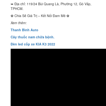
➥ Địa chỉ: 119/24 Bùi Quang Là, Phường 12, Gò Vấp,
TPHCM.
✿ Chia Sẻ Giá Trị – Kết Nối Đam Mê ✿
Xem thêm:
Thanh Bình Auto
Cây thuốc nam chữa bệnh.
Đèn led cốp xe KIA K3 2022