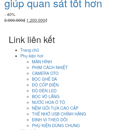
giúp quan sát tốt hơn
- 40%
Giá
Giá
2.000.000
₫
1.200.000
₫
gốc
hiện
là:
tại
Link liên kết
2.000.000₫.
là:
1.200.000₫.
Trang chủ
Phụ kiện hot
MÀN HÌNH
PHIM CÁCH NHIỆT
CAMERA OTO
BỌC GHẾ DA
ĐỘ CỐP ĐIỆN
ĐỘ ĐÈN LED
BỌC VÔ LĂNG
NƯỚC HOA Ô TÔ
NỆM GỐI TỰA CAO CẤP
THẺ NHỚ USB CHÍNH HÃNG
ĐỊNH VỊ THEO DÕI
PHỤ KIỆN DÙNG CHUNG