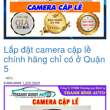
Lắp đặt camera cập lề
chính hãng chỉ có ở Quận
5
- 40%
Giá
Giá
2.000.000
₫
1.200.000
₫
gốc
hiện
là:
tại
2.000.000₫.
là:
1.200.000₫.