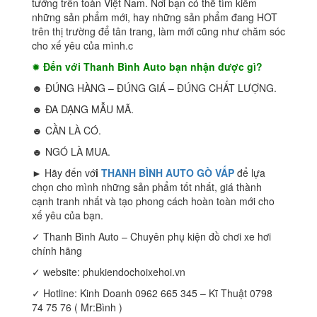
tưởng trên toàn Việt Nam. Nơi bạn có thể tìm kiếm
những sản phẩm mới, hay những sản phẩm đang HOT
trên thị trường để tân trang, làm mới cũng như chăm sóc
cho xế yêu của mình.c
✹
Đến với Thanh Bình Auto bạn nhận được gì?
☻ ĐÚNG HÀNG – ĐÚNG GIÁ – ĐÚNG CHẤT LƯỢNG.
☻ ĐA DẠNG MẪU MÃ.
☻ CẦN LÀ CÓ.
☻ NGÓ LÀ MUA.
► Hãy đến vớ
i
THANH BÌNH AUTO GÒ VẤP
để lựa
chọn cho mình những sản phẩm tốt nhất, giá thành
cạnh tranh nhất và tạo phong cách hoàn toàn mới cho
xế yêu của bạn.
✓ Thanh Bình Auto – Chuyên phụ kiện đồ chơi xe hơi
chính hãng
✓ website: phukiendochoixehoi.vn
✓ Hotline: Kinh Doanh 0962 665 345 – Kĩ Thuật 0798
74 75 76 ( Mr:Bình )