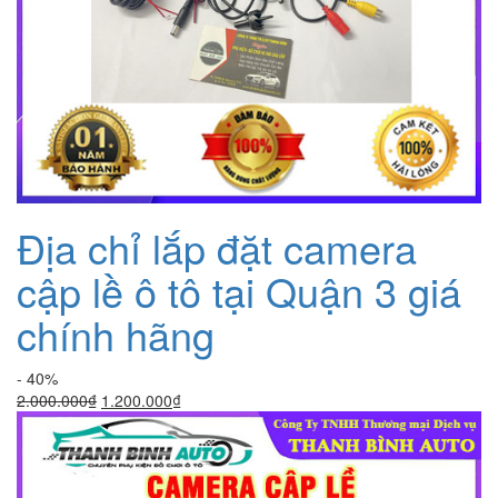
Địa chỉ lắp đặt camera
cập lề ô tô tại Quận 3 giá
chính hãng
- 40%
Giá
Giá
2.000.000
₫
1.200.000
₫
gốc
hiện
là:
tại
2.000.000₫.
là:
1.200.000₫.