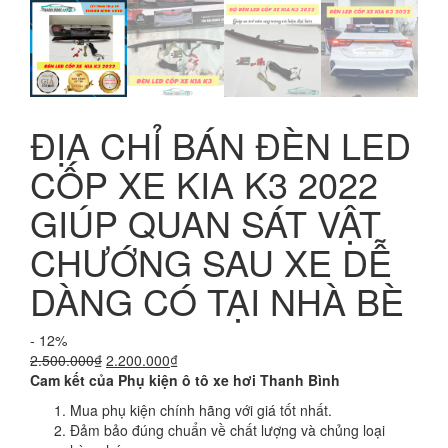
ĐỊA CHỈ BÁN ĐÈN LED
CỐP XE KIA K3 2022
GIÚP QUAN SÁT VẬT
CHƯỚNG SAU XE DỄ
DÀNG CÓ TẠI NHÀ BÈ
- 12%
Giá
Giá
2.500.000
₫
2.200.000
₫
gốc
hiện
Cam kết của Phụ kiện ô tô xe hơi Thanh Bình
là:
tại
Mua phụ kiện chính hãng với giá tốt nhất.
2.500.000₫.
là:
Đảm bảo đúng chuẩn về chất lượng và chủng loại
2.200.000₫.