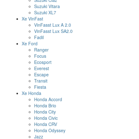
Suzuki Ciaz
Suzuki Vitara
Suzuki XL7
Xe VinFast
VinFasst Lux A 2.0
VinFasst Lux SA2.0
Fadil
Xe Ford
Ranger
Focus
Ecosport
Everest
Escape
Transit
Fiesta
Xe Honda
Honda Accord
Honda Brio
Honda City
Honda Civic
Honda CRV
Honda Odyssey
Jazz