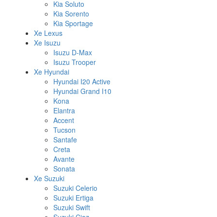
Kia Soluto
Kia Sorento
Kia Sportage
Xe Lexus
Xe Isuzu
Isuzu D-Max
Isuzu Trooper
Xe Hyundai
Hyundai I20 Active
Hyundai Grand I10
Kona
Elantra
Accent
Tucson
Santafe
Creta
Avante
Sonata
Xe Suzuki
Suzuki Celerio
Suzuki Ertiga
Suzuki Swift