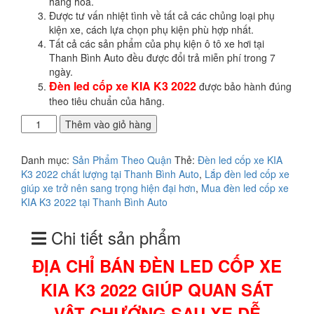
hàng hóa.
Được tư vấn nhiệt tình về tất cả các chủng loại phụ
kiện xe, cách lựa chọn phụ kiện phù hợp nhất.
Tất cả các sản phẩm của phụ kiện ô tô xe hơi tại
Thanh Bình Auto đều được đổi trả miễn phí trong 7
ngày.
Đèn led cốp xe KIA K3 2022
được bảo hành đúng
theo tiêu chuẩn của hãng.
ĐỊA
Thêm vào giỏ hàng
CHỈ
BÁN
Danh mục:
Sản Phẩm Theo Quận
Thẻ:
Đèn led cốp xe KIA
ĐÈN
K3 2022 chất lượng tại Thanh Bình Auto
,
Lắp đèn led cốp xe
LED
giúp xe trở nên sang trọng hiện đại hơn
,
Mua đèn led cốp xe
CỐP
KIA K3 2022 tại Thanh Bình Auto
XE
KIA
Chi tiết sản phẩm
K3
2022
ĐỊA CHỈ BÁN
ĐÈN LED CỐP XE
GIÚP
QUAN
KIA K3 2022 GIÚP QUAN SÁT
SÁT
VẬT
VẬT CHƯỚNG SAU XE DỄ