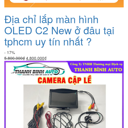
Địa chỉ lắp màn hình
OLED C2 New ở đâu tại
tphcm uy tín nhất ?
- 17%
Giá
Giá
5.800.000
₫
4.800.000
₫
gốc
hiện
là:
tại
5.800.000₫.
là:
4.800.000₫.