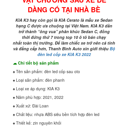
CHƯỚNG
SAU
DÀNG CÓ TẠI NHÀ BÈ
XE
DỄ
KIA K3 hay còn gọi là KIA Cerato là mẫu xe Sedan
DÀNG
hạng C được ưa chuộng tại Việt Nam.
KIA
K3 dần
CÓ
trở thành “ông vua” phân khúc
S
edan C, đồng
TẠI
thời đứng thứ 7 trong top 10 ô tô bán chạy
NHÀ
nhất toàn thị trường.
Để làm chiếc xe trở nên cá tính
BÈ
và đẳng cấp hơn, Thanh Bình Auto xin giới thiệu
Bộ
số
đèn led cốp xe KIA K3 2022
lượng
☁ Chi tiết bộ sản phẩm
♠ Tên sản phẩm: đèn led cốp sau oto
♠ Loại sản phẩm: đèn phanh
♠ Loại xe áp dụng: KIA K3
♠ Năm phù hợp: 2021, 2022
♠ Xuất xứ: Đài Loan
♠ Chất liệu: nhựa ABS siêu bền tích hợp đèn led
♠ Thiết kế: zin nguyên khối