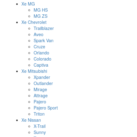
Xe MG
MG HS
MG ZS
Xe Chevrolet
Trailblazer
Aveo
Spark Van
Cruze
Orlando
Colorado
Captiva
Xe Mitsubishi
Xpander
Outlander
Mirage
Attrage
Pajero
Pajero Sport
Triton
Xe Nissan
X-Trail
Sunny