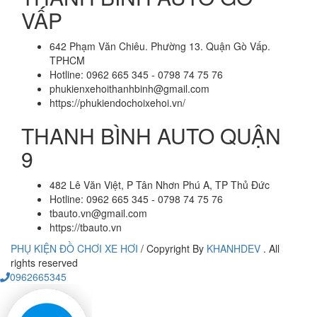
VẤP
642 Phạm Văn Chiêu. Phường 13. Quận Gò Vấp.
TPHCM
Hotline: 0962 665 345 - 0798 74 75 76
phukienxehoithanhbinh@gmail.com
https://phukiendochoixehoi.vn/
THANH BÌNH AUTO QUẬN
9
482 Lê Văn Việt, P Tân Nhơn Phú A, TP Thủ Đức
Hotline: 0962 665 345 - 0798 74 75 76
tbauto.vn@gmail.com
https://tbauto.vn
PHỤ KIỆN ĐỒ CHƠI XE HƠI
/
Copyright By
KHANHDEV
. All
rights reserved
0962665345