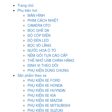
Trang chủ
Phụ kiện hot
MÀN HÌNH
PHIM CÁCH NHIỆT
CAMERA OTO
BỌC GHẾ DA
ĐỘ CỐP ĐIỆN
ĐỘ ĐÈN LED
BỌC VÔ LĂNG
NƯỚC HOA Ô TÔ
NỆM GỐI TỰA CAO CẤP
THẺ NHỚ USB CHÍNH HÃNG
ĐỊNH VỊ THEO DÕI
PHỤ KIỆN DÙNG CHUNG
Sản phẩm theo xe
PHỤ KIỆN XE FORD
PHỤ KIỆN XE HONDA
PHỤ KIỆN XE HUYNDAI
PHỤ KIỆN XE KIA
PHỤ KIỆN XE MAZDA
PHỤ KIỆN XE MITSUBISHI
PHỤ KIỆN XE SUZUKI