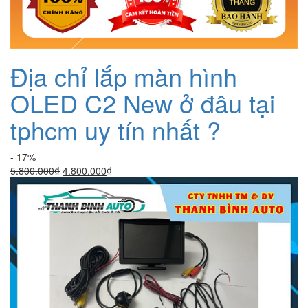
Địa chỉ lắp màn hình
OLED C2 New ở đâu tại
tphcm uy tín nhất ?
- 17%
Giá
Giá
5.800.000
₫
4.800.000
₫
gốc
hiện
là:
tại
5.800.000₫.
là:
4.800.000₫.