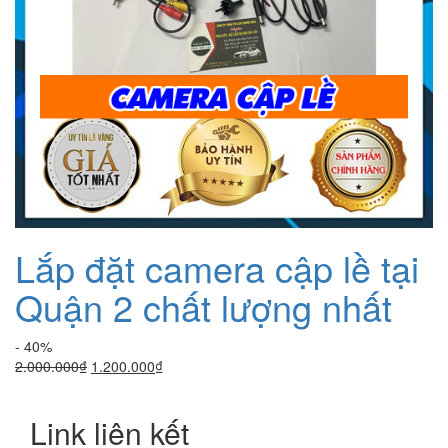
Lắp đặt camera cập lề tại
Quận 2 chất lượng nhất
- 40%
Giá
Giá
2.000.000
₫
1.200.000
₫
gốc
hiện
là:
tại
Link liên kết
2.000.000₫.
là:
1.200.000₫.