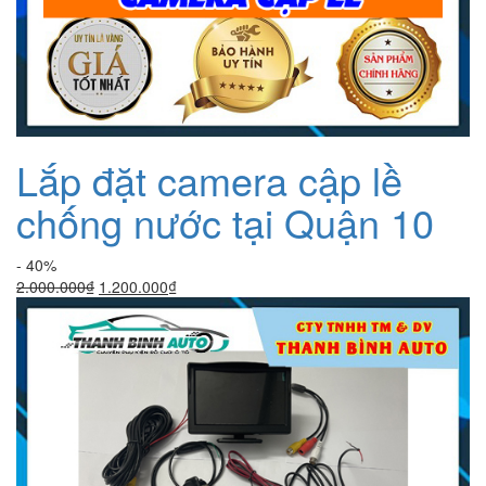
Lắp đặt camera cập lề
chống nước tại Quận 10
- 40%
Giá
Giá
2.000.000
₫
1.200.000
₫
gốc
hiện
là:
tại
2.000.000₫.
là:
1.200.000₫.