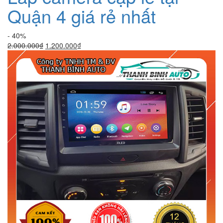
Quận 4 giá rẻ nhất
- 40%
Giá
Giá
2.000.000
₫
1.200.000
₫
gốc
hiện
là:
tại
2.000.000₫.
là:
1.200.000₫.