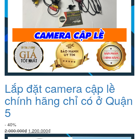
Lắp đặt camera cập lề
chính hãng chỉ có ở Quận
5
- 40%
Giá
Giá
2.000.000
₫
1.200.000
₫
gốc
hiện