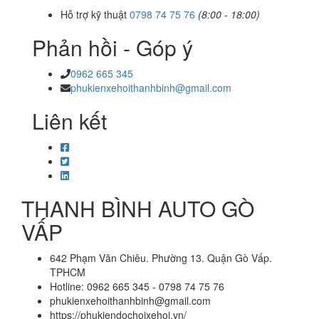
Hỗ trợ kỹ thuật
0798 74 75 76
(8:00 - 18:00)
Phản hồi - Góp ý
0962 665 345
phukienxehoithanhbinh@gmail.com
Liên kết
THANH BÌNH AUTO GÒ
VẤP
642 Phạm Văn Chiêu. Phường 13. Quận Gò Vấp.
TPHCM
Hotline: 0962 665 345 - 0798 74 75 76
phukienxehoithanhbinh@gmail.com
https://phukiendochoixehoi.vn/