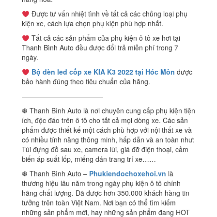
Được tư vấn nhiệt tình về tất cả các chủng loại phụ
kiện xe, cách lựa chọn phụ kiện phù hợp nhất.
Tất cả các sản phẩm của phụ kiện ô tô xe hơi tại
Thanh Bình Auto đều được đổi trả miễn phí trong 7
ngày.
Bộ đèn led cốp xe KIA K3 2022 tại Hóc Môn
được
bảo hành đúng theo tiêu chuẩn của hãng.
————————————
❆ Thanh Bình Auto là nơi chuyên cung cấp phụ kiện tiện
ích, độc đáo trên ô tô cho tất cả mọi dòng xe. Các sản
phẩm được thiết kế một cách phù hợp với nội thất xe và
có nhiều tính năng thông minh, hấp dẫn và an toàn như:
Túi đựng đồ sau xe, camera lùi, giá đỡ điện thoại, cảm
biến áp suất lốp, miếng dán trang trí xe……
❆ Thanh Bình Auto –
Phukiendochoxehoi.vn
là
thương hiệu lâu năm trong ngày phụ kiện ô tô chính
hãng chất lượng. Đã được hơn 350.000 khách hàng tin
tưởng trên toàn Việt Nam. Nơi bạn có thể tìm kiếm
những sản phẩm mới, hay những sản phẩm đang HOT