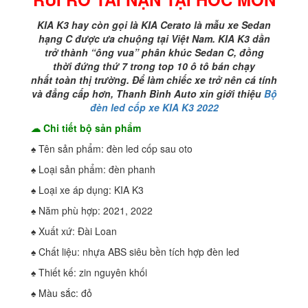
TAI
NẠN
KIA K3 hay còn gọi là KIA Cerato là mẫu xe Sedan
TẠI
hạng C được ưa chuộng tại Việt Nam.
KIA
K3 dần
HÓC
trở thành “ông vua” phân khúc
S
edan C, đồng
MÔN
thời đứng thứ 7 trong top 10 ô tô bán chạy
số
nhất toàn thị trường.
Để làm chiếc xe trở nên cá tính
lượng
và đẳng cấp hơn, Thanh Bình Auto xin giới thiệu
Bộ
đèn led cốp xe KIA K3 2022
☁ Chi tiết bộ sản phẩm
♠ Tên sản phẩm: đèn led cốp sau oto
♠ Loại sản phẩm: đèn phanh
♠ Loại xe áp dụng: KIA K3
♠ Năm phù hợp: 2021, 2022
♠ Xuất xứ: Đài Loan
♠ Chất liệu: nhựa ABS siêu bền tích hợp đèn led
♠ Thiết kế: zin nguyên khối
♠ Màu sắc: đỏ