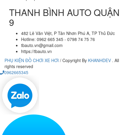
THANH BÌNH AUTO QUẬN
9
482 Lê Văn Việt, P Tân Nhơn Phú A, TP Thủ Đức
Hotline: 0962 665 345 - 0798 74 75 76
tbauto.vn@gmail.com
https://tbauto.vn
PHỤ KIỆN ĐỒ CHƠI XE HƠI
/
Copyright By
KHANHDEV
. All
rights reserved
0962665345