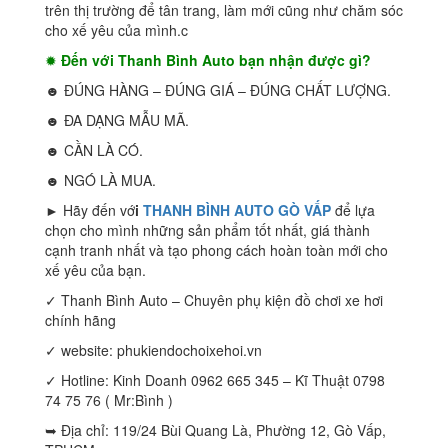
trên thị trường để tân trang, làm mới cũng như chăm sóc
cho xế yêu của mình.c
✹
Đến với Thanh Bình Auto bạn nhận được gì?
☻ ĐÚNG HÀNG – ĐÚNG GIÁ – ĐÚNG CHẤT LƯỢNG.
☻ ĐA DẠNG MẪU MÃ.
☻ CẦN LÀ CÓ.
☻ NGÓ LÀ MUA.
► Hãy đến vớ
i
THANH BÌNH AUTO GÒ VẤP
để lựa
chọn cho mình những sản phẩm tốt nhất, giá thành
cạnh tranh nhất và tạo phong cách hoàn toàn mới cho
xế yêu của bạn.
✓ Thanh Bình Auto – Chuyên phụ kiện đồ chơi xe hơi
chính hãng
✓ website: phukiendochoixehoi.vn
✓ Hotline: Kinh Doanh 0962 665 345 – Kĩ Thuật 0798
74 75 76 ( Mr:Bình )
➥ Địa chỉ: 119/24 Bùi Quang Là, Phường 12, Gò Vấp,