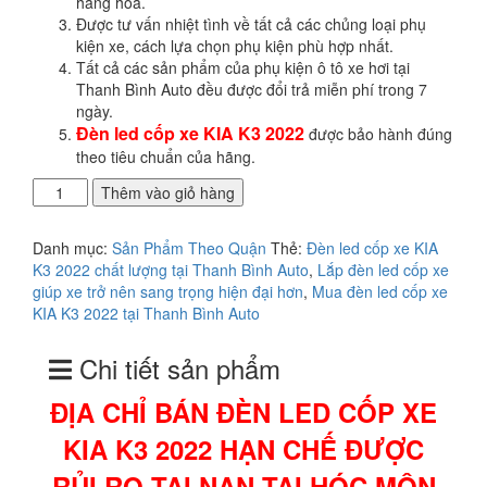
hàng hóa.
Được tư vấn nhiệt tình về tất cả các chủng loại phụ
kiện xe, cách lựa chọn phụ kiện phù hợp nhất.
Tất cả các sản phẩm của phụ kiện ô tô xe hơi tại
Thanh Bình Auto đều được đổi trả miễn phí trong 7
ngày.
Đèn led cốp xe KIA K3 2022
được bảo hành đúng
theo tiêu chuẩn của hãng.
ĐỊA
Thêm vào giỏ hàng
CHỈ
BÁN
Danh mục:
Sản Phẩm Theo Quận
Thẻ:
Đèn led cốp xe KIA
ĐÈN
K3 2022 chất lượng tại Thanh Bình Auto
,
Lắp đèn led cốp xe
LED
giúp xe trở nên sang trọng hiện đại hơn
,
Mua đèn led cốp xe
CỐP
KIA K3 2022 tại Thanh Bình Auto
XE
KIA
Chi tiết sản phẩm
K3
2022 HẠN
ĐỊA CHỈ BÁN
ĐÈN LED CỐP XE
CHẾ
ĐƯỢC
KIA K3 2022
HẠN CHẾ ĐƯỢC
RỦI
RO
RỦI RO TAI NẠN TẠI HÓC MÔN