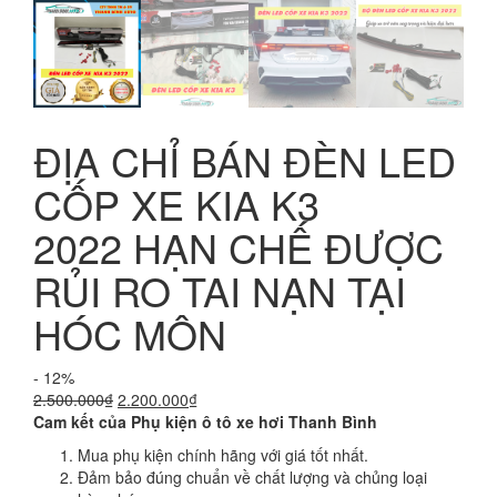
ĐỊA CHỈ BÁN ĐÈN LED
CỐP XE KIA K3
2022 HẠN CHẾ ĐƯỢC
RỦI RO TAI NẠN TẠI
HÓC MÔN
- 12%
Giá
Giá
2.500.000
₫
2.200.000
₫
gốc
hiện
Cam kết của Phụ kiện ô tô xe hơi Thanh Bình
là:
tại
Mua phụ kiện chính hãng với giá tốt nhất.
2.500.000₫.
là:
Đảm bảo đúng chuẩn về chất lượng và chủng loại
2.200.000₫.