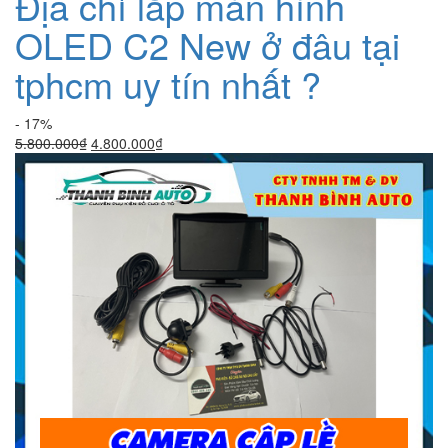
Địa chỉ lắp màn hình
OLED C2 New ở đâu tại
tphcm uy tín nhất ?
- 17%
Giá
Giá
5.800.000
₫
4.800.000
₫
gốc
hiện
là:
tại
5.800.000₫.
là:
4.800.000₫.