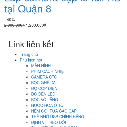
tại Quận 8
- 40%
Giá
Giá
2.000.000
₫
1.200.000
₫
gốc
hiện
là:
tại
Link liên kết
2.000.000₫.
là:
1.200.000₫.
Trang chủ
Phụ kiện hot
MÀN HÌNH
PHIM CÁCH NHIỆT
CAMERA OTO
BỌC GHẾ DA
ĐỘ CỐP ĐIỆN
ĐỘ ĐÈN LED
BỌC VÔ LĂNG
NƯỚC HOA Ô TÔ
NỆM GỐI TỰA CAO CẤP
THẺ NHỚ USB CHÍNH HÃNG
ĐỊNH VỊ THEO DÕI