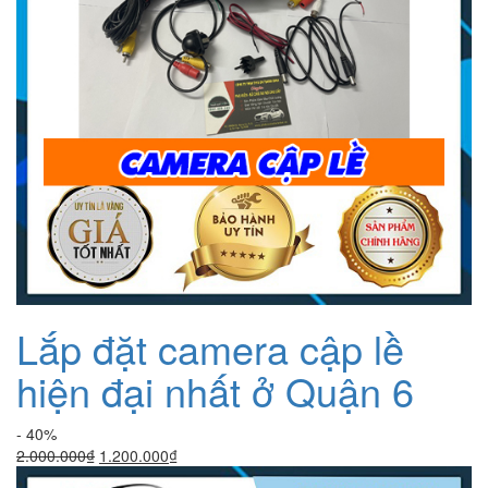
Lắp đặt camera cập lề
hiện đại nhất ở Quận 6
- 40%
Giá
Giá
2.000.000
₫
1.200.000
₫
gốc
hiện