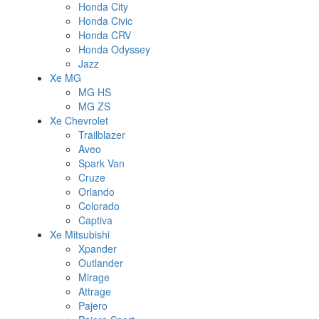
Honda City
Honda Civic
Honda CRV
Honda Odyssey
Jazz
Xe MG
MG HS
MG ZS
Xe Chevrolet
Trailblazer
Aveo
Spark Van
Cruze
Orlando
Colorado
Captiva
Xe Mitsubishi
Xpander
Outlander
Mirage
Attrage
Pajero