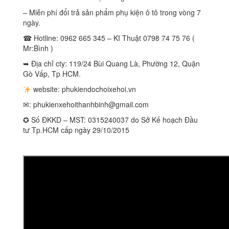
– Miễn phí đổi trả sản phẩm phụ kiện ô tô trong vòng 7
ngày.
☎ Hotline: 0962 665 345 – Kĩ Thuật 0798 74 75 76 (
Mr:Bình )
➥ Địa chỉ cty: 119/24 Bùi Quang Là, Phường 12, Quận
Gò Vấp, Tp HCM.
website: phukiendochoixehoi.vn
✉:
phukienxehoithanhbinh@gmail.com
✪ Số ĐKKD – MST: 0315240037 do Sở Kế hoạch Đầu
tư Tp.HCM cấp ngày 29/10/2015