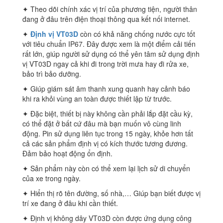
✦ Theo dõi chính xác vị trí của phương tiện, người thân
đang ở đâu trên điện thoại thông qua kết nối internet.
✦
Định vị VT03D
còn có khả năng chống nước cực tốt
với tiêu chuẩn IP67. Đây được xem là một điểm cải tiến
rất lớn, giúp người sử dụng có thể yên tâm sử dụng định
vị VT03D ngay cả khi đi trong trời mưa hay đi rửa xe,
bảo trì bảo dưỡng.
✦ Giúp giám sát âm thanh xung quanh hay cảnh báo
khi ra khỏi vùng an toàn được thiết lập từ trước.
✦ Đặc biệt, thiết bị này không cần phải lắp đặt cầu kỳ,
có thể đặt ở bất cứ đâu mà bạn muốn vô cùng linh
động. Pin sử dụng liên tục trong 15 ngày, khỏe hơn tất
cả các sản phẩm định vị có kích thước tương đương.
Đảm bảo hoạt động ổn định.
✦ Sản phẩm này còn có thể xem lại lịch sử di chuyển
của xe trong ngày.
✦ Hiển thị rõ tên đường, số nhà,… Giúp bạn biết được vị
trí xe đang ở đâu khi cần thiết.
✦ Định vị không dây VT03D còn được ứng dụng công