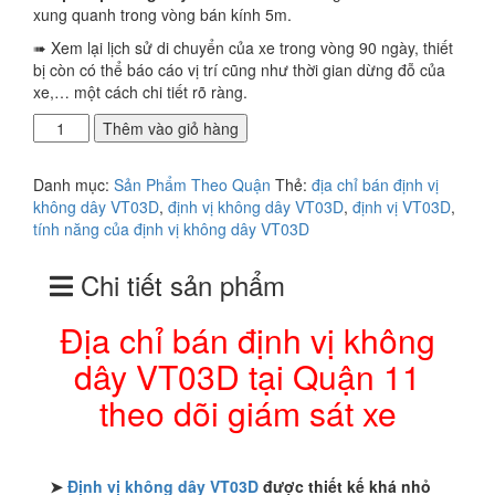
xung quanh trong vòng bán kính 5m.
➠ Xem lại lịch sử di chuyển của xe trong vòng 90 ngày, thiết
bị còn có thể báo cáo vị trí cũng như thời gian dừng đỗ của
xe,… một cách chi tiết rõ ràng.
Địa
Thêm vào giỏ hàng
chỉ
bán
Danh mục:
Sản Phẩm Theo Quận
Thẻ:
địa chỉ bán định vị
định
không dây VT03D
,
định vị không dây VT03D
,
định vị VT03D
,
vị
tính năng của định vị không dây VT03D
không
dây
Chi tiết sản phẩm
VT03D
tại
Quận
Địa chỉ bán định vị không
11
dây VT03D tại Quận 11
theo
dõi
theo dõi giám sát xe
giám
sát
xe
số
➤
Định vị không dây VT03D
được thiết kế khá nhỏ