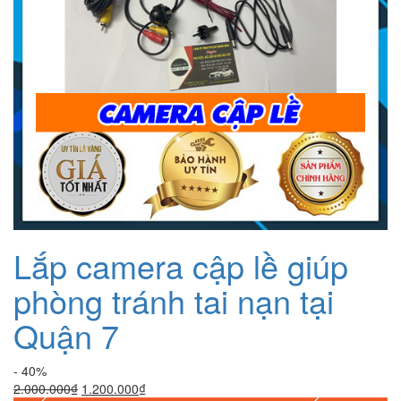
Lắp camera cập lề giúp
phòng tránh tai nạn tại
Quận 7
- 40%
Giá
Giá
2.000.000
₫
1.200.000
₫