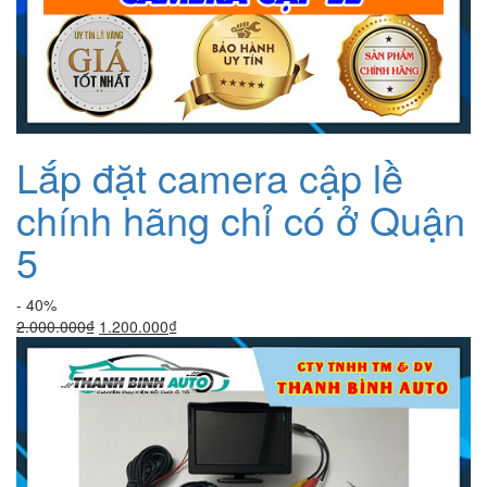
Lắp đặt camera cập lề
chính hãng chỉ có ở Quận
5
- 40%
Giá
Giá
2.000.000
₫
1.200.000
₫
gốc
hiện
là:
tại
2.000.000₫.
là:
1.200.000₫.