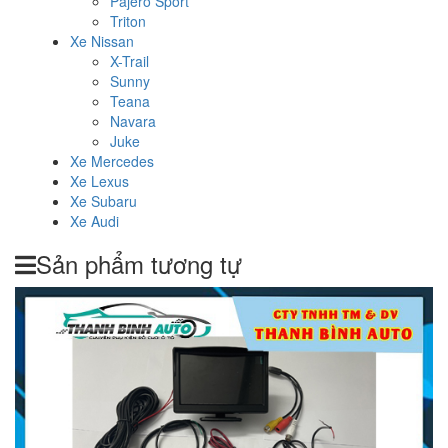
Pajero Sport
Triton
Xe Nissan
X-Trail
Sunny
Teana
Navara
Juke
Xe Mercedes
Xe Lexus
Xe Subaru
Xe Audi
Sản phẩm tương tự