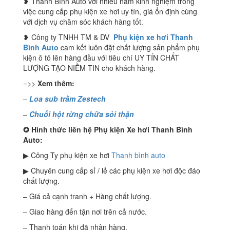
❥ Thanh Bình Auto với nhiều năm kinh nghiệm trong
việc cung cấp phụ kiện xe hơi uy tín, giá ổn định cùng
với dịch vụ chăm sóc khách hàng tốt.
❥ Công ty TNHH TM & DV
Phụ kiện xe hơi Thanh
Bình Auto
cam kết luôn đặt chất lượng sản phẩm phụ
kiện ô tô lên hàng đầu với tiêu chí UY TÍN CHẤT
LƯỢNG TẠO NIỀM TIN cho khách hàng.
=>>
Xem thêm:
–
Loa sub trầm Zestech
–
Chuối hột rừng chữa sỏi thận
✪
Hình thức liên hệ Phụ kiện Xe hơi Thanh Bình
Auto:
▶ Công Ty phụ kiện xe hơi
Thanh bình auto
▶ Chuyên cung cấp sỉ / lẻ các phụ kiện xe hơi độc đáo
chất lượng.
– Giá cả cạnh tranh + Hàng chất lượng.
– Giao hàng đến tận nơi trên cả nước.
– Thanh toán khi đã nhận hàng.