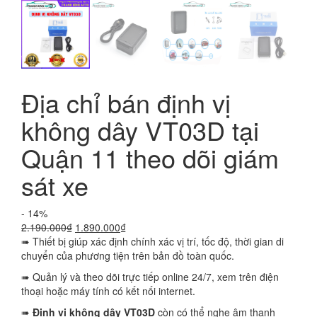
Địa chỉ bán định vị
không dây VT03D tại
Quận 11 theo dõi giám
sát xe
- 14%
Giá
Giá
2.190.000
₫
1.890.000
₫
gốc
hiện
➠ Thiết bị giúp xác định chính xác vị trí, tốc độ, thời gian di
là:
tại
chuyển của phương tiện trên bản đồ toàn quốc.
2.190.000₫.
là:
➠ Quản lý và theo dõi trực tiếp online 24/7, xem trên điện
1.890.000₫.
thoại hoặc máy tính có kết nối internet.
➠
Định vị không dây VT03D
còn có thể nghe âm thanh