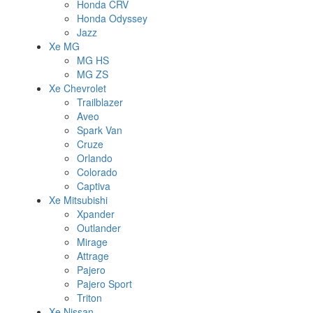
Honda CRV
Honda Odyssey
Jazz
Xe MG
MG HS
MG ZS
Xe Chevrolet
Trailblazer
Aveo
Spark Van
Cruze
Orlando
Colorado
Captiva
Xe Mitsubishi
Xpander
Outlander
Mirage
Attrage
Pajero
Pajero Sport
Triton
Xe Nissan