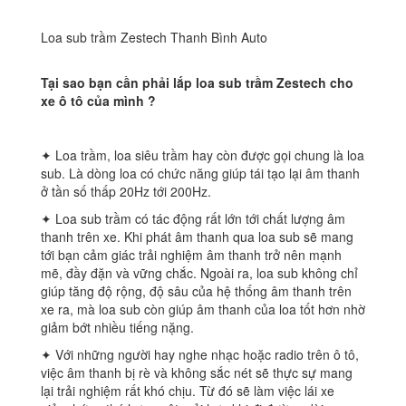
Loa sub trầm Zestech Thanh Bình Auto
Tại sao bạn cần phải lắp loa sub trầm Zestech cho
xe ô tô của mình ?
✦ Loa trầm, loa siêu trầm hay còn được gọi chung là loa
sub. Là dòng loa có chức năng giúp tái tạo lại âm thanh
ở tần số thấp 20Hz tới 200Hz.
✦ Loa sub trầm có tác động rất lớn tới chất lượng âm
thanh trên xe. Khi phát âm thanh qua loa sub sẽ mang
tới bạn cảm giác trải nghiệm âm thanh trở nên mạnh
mẽ, đầy đặn và vững chắc. Ngoài ra, loa sub không chỉ
giúp tăng độ rộng, độ sâu của hệ thống âm thanh trên
xe ra, mà loa sub còn giúp âm thanh của loa tốt hơn nhờ
giảm bớt nhiều tiếng nặng.
✦ Với những người hay nghe nhạc hoặc radio trên ô tô,
việc âm thanh bị rè và không sắc nét sẽ thực sự mang
lại trải nghiệm rất khó chịu. Từ đó sẽ làm việc lái xe