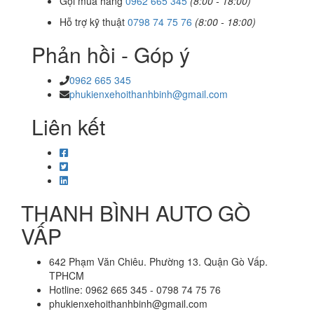
Gọi mua hàng
0962 665 345
(8:00 - 18:00)
Hỗ trợ kỹ thuật
0798 74 75 76
(8:00 - 18:00)
Phản hồi - Góp ý
0962 665 345
phukienxehoithanhbinh@gmail.com
Liên kết
THANH BÌNH AUTO GÒ
VẤP
642 Phạm Văn Chiêu. Phường 13. Quận Gò Vấp.
TPHCM
Hotline: 0962 665 345 - 0798 74 75 76
phukienxehoithanhbinh@gmail.com