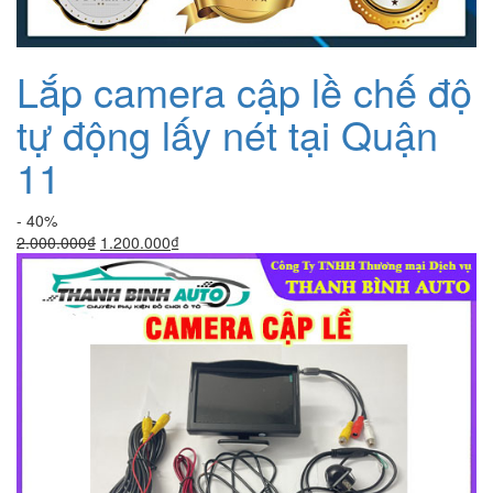
Lắp camera cập lề chế độ
tự động lấy nét tại Quận
11
- 40%
Giá
Giá
2.000.000
₫
1.200.000
₫
gốc
hiện
là:
tại
2.000.000₫.
là:
1.200.000₫.