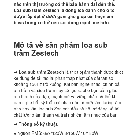
nào trên thị trường có thể bảo hành dài đến thế.
Loa sub trầm Zestech là dòng loa dành cho ô tô
được lắp đặt ở dưới gầm ghế giúp cải thiện âm
bass trong xe trở nên sôi động mạnh mẽ hơn.
Mô tả về sản phẩm loa sub
trầm Zestech
➠
Loa sub trầm Zestech
là thiết bị âm thanh được thiết
kế dùng để tái tạo lại phần thấp nhất của dải tần số
khoảng 150Hz trở xuống. Khi bạn nghe nhạc, chính dải
âm trầm và siêu trầm này sẽ tạo ra cho bạn cảm giác
âm thanh đầy đặn, mạnh mẽ và vững chắc. Vì thế khi
bạn nghe bất kỳ thể loại nhạc nào, ở mức âm lượng âm
nhỏ hay lớn, loa sub Zestech đều sẽ hỗ trợ đáng kể tới
chất lượng âm thanh và trải nghiệm âm nhạc của bạn.
➠ Thông số kỹ thuật:
● Nguồn RMS: 6×9/120W 8/150W 10/180W