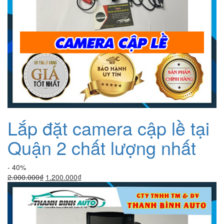
Lắp đặt camera cập lề tại
Quận 2 chất lượng nhất
- 40%
Giá
Giá
2.000.000
₫
1.200.000
₫
gốc
hiện
là:
tại
2.000.000₫.
là:
1.200.000₫.