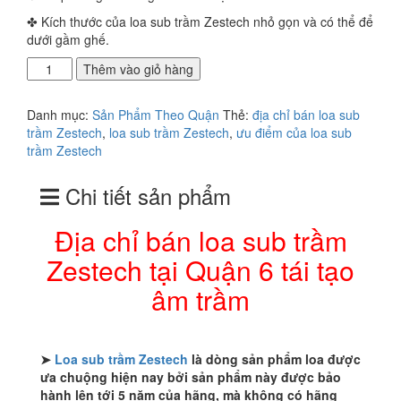
✤ Kích thước của loa sub trầm Zestech nhỏ gọn và có thể để
dưới gầm ghế.
Địa
Thêm vào giỏ hàng
chỉ
bán
Danh mục:
Sản Phẩm Theo Quận
Thẻ:
địa chỉ bán loa sub
loa
trầm Zestech
,
loa sub trầm Zestech
,
ưu điểm của loa sub
sub
trầm Zestech
trầm
Zestech
Chi tiết sản phẩm
tại
Quận
6
Địa chỉ bán loa sub trầm
tái
Zestech tại Quận 6 tái tạo
tạo
âm
âm trầm
trầm
số
lượng
➤
Loa sub trầm Zestech
là dòng sản phẩm loa được
ưa chuộng hiện nay bởi sản phẩm này được bảo
hành lên tới 5 năm của hãng, mà không có hãng