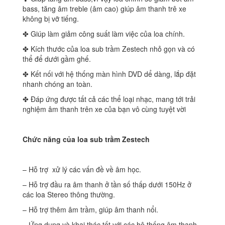
bass, tăng âm treble (âm cao) giúp âm thanh trê xe
không bị vỡ tiếng.
✤ Giúp làm giảm công suất làm việc của loa chính.
✤ Kích thước của loa sub trầm Zestech nhỏ gọn và có
thể để dưới gầm ghế.
✤ Kết nối với hệ thống màn hình DVD dể dàng, lắp đặt
nhanh chóng an toàn.
✤ Đáp ứng được tất cả các thể loại nhạc, mang tới trải
nghiệm âm thanh trên xe của bạn vô cùng tuyệt vời
Chức năng của loa sub trầm Zestech
– Hỗ trợ xử lý các vấn đề về âm học.
– Hỗ trợ đầu ra âm thanh ở tần số thấp dưới 150Hz ở
các loa Stereo thông thường.
– Hỗ trợ thêm âm trầm, giúp âm thanh nổi.
– Ứng dụng và khai thác tốt với các hệ thống âm thanh