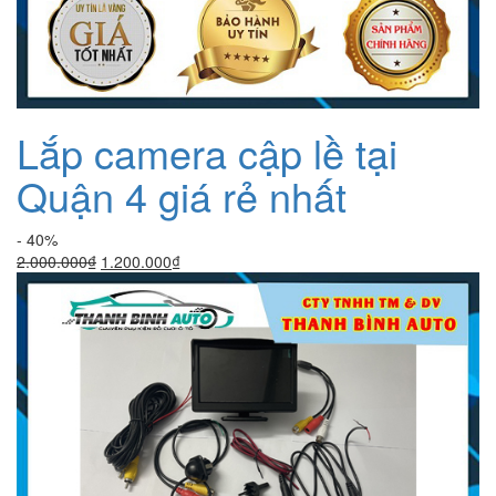
Lắp camera cập lề tại
Quận 4 giá rẻ nhất
- 40%
Giá
Giá
2.000.000
₫
1.200.000
₫
gốc
hiện
là:
tại
2.000.000₫.
là:
1.200.000₫.