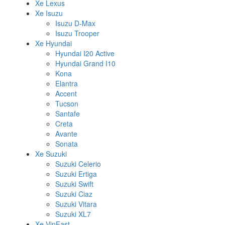
Xe Lexus
Xe Isuzu
Isuzu D-Max
Isuzu Trooper
Xe Hyundai
Hyundai I20 Active
Hyundai Grand I10
Kona
Elantra
Accent
Tucson
Santafe
Creta
Avante
Sonata
Xe Suzuki
Suzuki Celerio
Suzuki Ertiga
Suzuki Swift
Suzuki Ciaz
Suzuki Vitara
Suzuki XL7
Xe VinFast