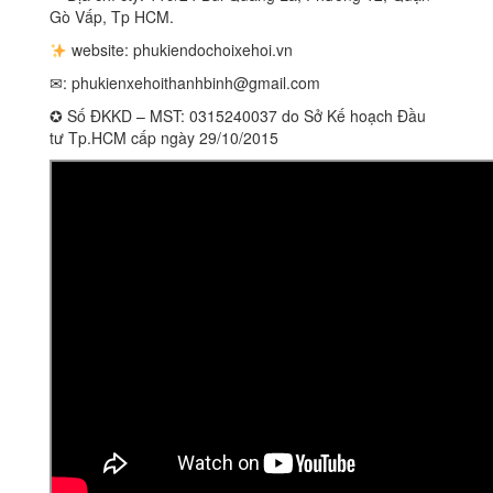
Gò Vấp, Tp HCM.
website: phukiendochoixehoi.vn
✉:
phukienxehoithanhbinh@gmail.com
✪ Số ĐKKD – MST: 0315240037 do Sở Kế hoạch Đầu
tư Tp.HCM cấp ngày 29/10/2015