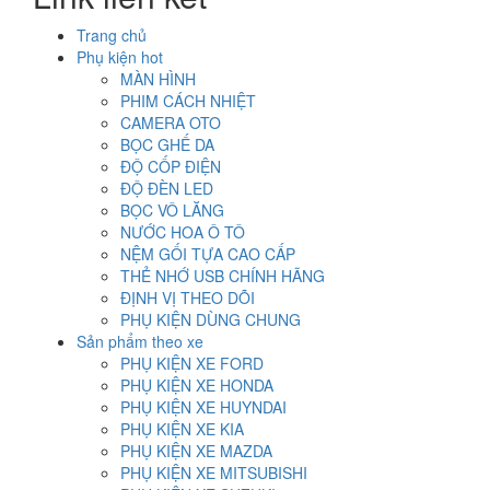
1.200.000₫.
Trang chủ
Phụ kiện hot
MÀN HÌNH
PHIM CÁCH NHIỆT
CAMERA OTO
BỌC GHẾ DA
ĐỘ CỐP ĐIỆN
ĐỘ ĐÈN LED
BỌC VÔ LĂNG
NƯỚC HOA Ô TÔ
NỆM GỐI TỰA CAO CẤP
THẺ NHỚ USB CHÍNH HÃNG
ĐỊNH VỊ THEO DÕI
PHỤ KIỆN DÙNG CHUNG
Sản phẩm theo xe
PHỤ KIỆN XE FORD
PHỤ KIỆN XE HONDA
PHỤ KIỆN XE HUYNDAI
PHỤ KIỆN XE KIA
PHỤ KIỆN XE MAZDA
PHỤ KIỆN XE MITSUBISHI