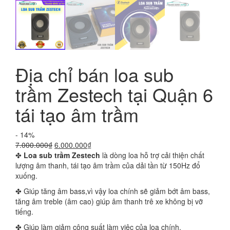
Địa chỉ bán loa sub
trầm Zestech tại Quận 6
tái tạo âm trầm
- 14%
Giá
Giá
7.000.000
₫
6.000.000
₫
gốc
hiện
✤
Loa sub trầm Zestech
là dòng loa hỗ trợ cải thiện chất
là:
tại
lượng âm thanh, tái tạo âm trầm của dải tần từ 150Hz đổ
7.000.000₫.
là:
xuống.
6.000.000₫.
✤ Giúp tăng âm bass,vì vậy loa chính sẽ giảm bớt âm bass,
tăng âm treble (âm cao) giúp âm thanh trê xe không bị vỡ
tiếng.
✤ Giúp làm giảm công suất làm việc của loa chính.