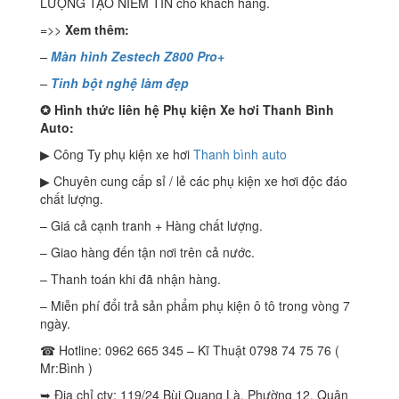
LƯỢNG TẠO NIỀM TIN cho khách hàng.
=>>
Xem thêm:
–
Màn hình Zestech Z800 Pro+
–
Tinh bột nghệ làm đẹp
✪
Hình thức liên hệ Phụ kiện Xe hơi Thanh Bình
Auto:
▶ Công Ty phụ kiện xe hơi
Thanh bình auto
▶ Chuyên cung cấp sỉ / lẻ các phụ kiện xe hơi độc đáo
chất lượng.
– Giá cả cạnh tranh + Hàng chất lượng.
– Giao hàng đến tận nơi trên cả nước.
– Thanh toán khi đã nhận hàng.
– Miễn phí đổi trả sản phẩm phụ kiện ô tô trong vòng 7
ngày.
☎ Hotline: 0962 665 345 – Kĩ Thuật 0798 74 75 76 (
Mr:Bình )
➥ Địa chỉ cty: 119/24 Bùi Quang Là, Phường 12, Quận