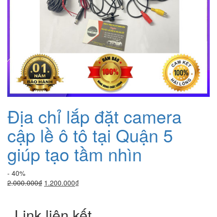
Địa chỉ lắp đặt camera
cập lề ô tô tại Quận 5
giúp tạo tầm nhìn
- 40%
Giá
Giá
2.000.000
₫
1.200.000
₫
gốc
hiện
là:
tại
Link liên kết
2.000.000₫.
là: