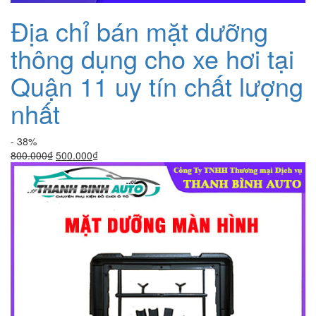
Địa chỉ bán mặt dưỡng
thông dụng cho xe hơi tại
Quận 11 uy tín chất lượng
nhất
- 38%
Giá
Giá
800.000
₫
500.000
₫
gốc
hiện
là:
tại
800.000₫.
là:
500.000₫.