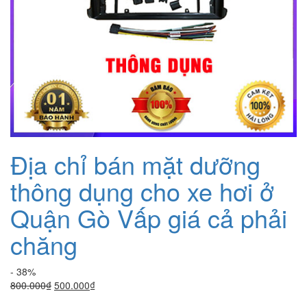
Địa chỉ bán mặt dưỡng
thông dụng cho xe hơi ở
Quận Gò Vấp giá cả phải
chăng
- 38%
Giá
Giá
800.000
₫
500.000
₫
gốc
hiện