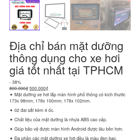
Địa chỉ bán mặt dưỡng
thông dụng cho xe hơi
giá tốt nhất tại TPHCM
- 38%
Giá
Giá
800.000
₫
500.000
₫
gốc
hiện
✦ Mặt dưỡng xe hơi lắp màn hình phổ thông có kích thước
là:
tại
173x 98mm; 178x 100mm; 178x 102mm.
800.000₫.
là:
✦ 02 đai sắt kèm 4 ốc.
500.000₫.
✦ Chất liệu của mặt dưỡng là nhựa ABS cao cấp.
✦ Giúp bảo vệ được màn hình Android được lâu bền hơn.
✦ Đa phần các mặt dưỡng xe hơi đều là màu đen bạc.