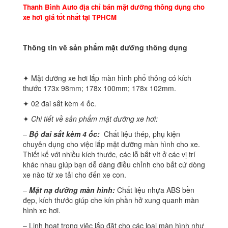
Thanh Bình Auto địa chỉ bán mặt dưỡng thông dụng cho
xe hơi giá tốt nhất tại TPHCM
Thông tin về sản phẩm mặt dưỡng thông dụng
✦ Mặt dưỡng xe hơi lắp màn hình phổ thông có kích
thước 173x 98mm; 178x 100mm; 178x 102mm.
✦ 02 đai sắt kèm 4 ốc.
✦
Chi tiết về sản phẩm mặt dưỡng xe hơi:
–
Bộ đai sắt kèm 4 ốc:
Chất liệu thép, phụ kiện
chuyên dụng cho việc lắp mặt dưỡng màn hình cho xe.
Thiết kế với nhiều kích thước, các lỗ bắt vít ở các vị trí
khác nhau giúp bạn dễ dàng điều chỉnh cho bất cứ dòng
xe nào từ xe tải cho đến xe con.
–
Mặt nạ dưỡng màn hình:
Chất liệu nhựa ABS bền
đẹp, kích thước giúp che kín phần hở xung quanh màn
hình xe hơi.
– Linh hoạt trong viêc lắp đặt cho các loại màn hình như