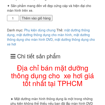
✦ Sản phẩm mang đến vẻ đẹp cứng cáp và hiện đại cho
màn hình trên xe.
Địa
Thêm vào giỏ hàng
chỉ
bán
Danh mục:
Phụ kiện dùng chung
Thẻ:
mặt dưỡng thông
mặt
dụng
,
mặt dưỡng thông dụng cho màn hình
,
mặt dưỡng
dưỡng
thông dụng cho màn hình DVD
,
mặt dưỡng thông dụng cho
thông
xe hơi
dụng
cho
Chi tiết sản phẩm
xe
hơi
giá
Địa chỉ bán mặt dưỡng
tốt
thông dụng cho xe hơi giá
nhất
tại
tốt nhất tại TPHCM
TPHCM
số
lượng
➤ Mặt dưỡng màn hình thông dụng là một trong những
phụ kiện không thể thiếu nếu bạn đã lắp màn hình DVD