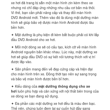
xe hơi đã trang bị sẵn một màn hình zin kèm theo xe
nhưng nó chỉ đáp ứng những nhu cầu cơ bản mà thôi.
Vì thế, bạn cần phải nâng cấp và thay đổi màn hình
DVD Android mới. Thêm vào đó là dùng mặt dưỡng màn
hình sẽ giúp bảo vệ được màn hình Android được lâu
bền hơn.
✦ Mặt dưỡng là phụ kiện đi kèm bắt buộc phải có khi lắp
đầu DVD Android cho xe hơi.
✦ Mỗi một dòng xe sẽ có cấu tạo, kích cỡ về màn hình
Android nguyên bản khác nhau. Lúc này, mặt dưỡng xe
hơi sẽ giúp đầu DVD có sự kết nối tương thích với vị trí
được lắp vào.
✦ Sản phẩm mang đến vẻ đẹp cứng cáp và hiện đại
cho màn hình trên xe. Đồng thời tạo nên sự sang trọng
và bảo vệ màn hình được bền bỉ hơn.
✦ Kiểu dáng của
mặt dưỡng thông dụng cho xe
hơi
luôn phù hợp và cân xứng với nội thất bên trong của
xe dòng xe bạn đang sử dụng.
✦ Đa phần các mặt dưỡng xe hơi đều là màu đen bạc.
Thế nên, chúng luôn đem lại sự cuốn hút đầy sang