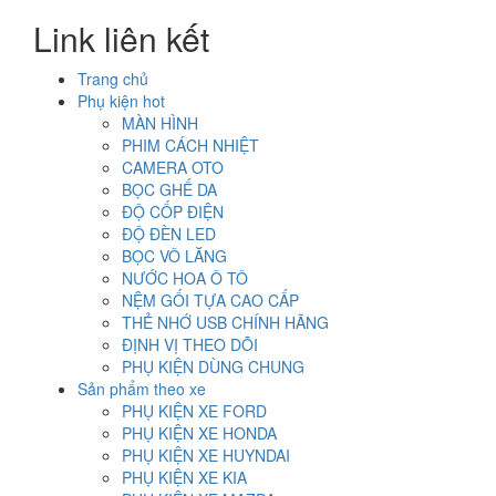
là:
tại
Link liên kết
800.000₫.
là:
500.000₫.
Trang chủ
Phụ kiện hot
MÀN HÌNH
PHIM CÁCH NHIỆT
CAMERA OTO
BỌC GHẾ DA
ĐỘ CỐP ĐIỆN
ĐỘ ĐÈN LED
BỌC VÔ LĂNG
NƯỚC HOA Ô TÔ
NỆM GỐI TỰA CAO CẤP
THẺ NHỚ USB CHÍNH HÃNG
ĐỊNH VỊ THEO DÕI
PHỤ KIỆN DÙNG CHUNG
Sản phẩm theo xe
PHỤ KIỆN XE FORD
PHỤ KIỆN XE HONDA
PHỤ KIỆN XE HUYNDAI
PHỤ KIỆN XE KIA