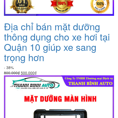
Địa chỉ bán mặt dưỡng
thông dụng cho xe hơi tại
Quận 10 giúp xe sang
trọng hơn
- 38%
Giá
Giá
800.000
₫
500.000
₫
gốc
hiện
là:
tại
800.000₫.
là:
500.000₫.