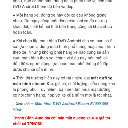
nhau, bạn có thể hình dung nó là phần bảo vệ cho đầu
DVD Android thêm độ bền và đẹp.
● Mỗi hãng xe, dòng xe hay đời xe đều không giống
nhau. Dù ngay cùng một dòng của loại xe đó nhưng
khác đời, thiết kế nội thất bên trong cũng sẽ khác nhau
hoàn toàn.
● Khi chọn lắp màn hình DVD Android cho xe, bạn có 2
sự lựa chọn là dùng màn hình phổ thông hoặc màn hình
theo xe. Nhưng không phải hãng xe nào cũng sẽ sản
xuất màn hình theo xe, chính vì điều này nên mới có
đến 90% người dùng lựa chọn màn phổ thông để lắp
được cho xe của mình.
● Trên thị trường hiện nay có rất nhiều loại
mặt dưỡng
màn hình cho xe Kia
, giá cả, chất lượng, kiểu dáng khá
là phong phú. Tuy nhiên, bạn nên tìm mua mặt dưỡng
xe hơi chính hãng, hợp với xe của mình mới là tốt nhất.
▏
Xem thêm:
Màn hình DVD Android Esson E1000 360
View
Thanh Bình Auto địa chỉ bán mặt dưỡng xe Kia giá tốt
nhất tại TPHCM