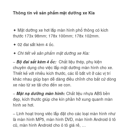
Thông tin về sản phẩm mặt dưỡng xe Kia
✦ Mặt dưỡng xe hơi lắp màn hình phổ thông có kích
thước 173x 98mm; 178x 100mm; 178x 102mm.
✦ 02 đai sắt kèm 4 ốc.
✦
Chi tiết về sản phẩm mặt dưỡng xe Kia:
–
Bộ đai sắt kèm 4 ốc:
Chất liệu thép, phụ kiện
chuyên dụng cho việc lắp mặt dưỡng màn hình cho xe.
Thiết kế với nhiều kích thước, các lỗ bắt vít ở các vị trí
khác nhau giúp bạn dễ dàng điều chỉnh cho bất cứ dòng
xe nào từ xe tải cho đến xe con.
–
Mặt nạ dưỡng màn hình:
Chất liệu nhựa ABS bền
đẹp, kích thước giúp che kín phần hở xung quanh màn
hình xe hơi.
– Linh hoạt trong viêc lắp đặt cho các loại màn hình như
là màn hình MP5, màn hình DVD, màn hình Android ô tô
cũ, màn hình Android cho ô tô giá rẻ, …