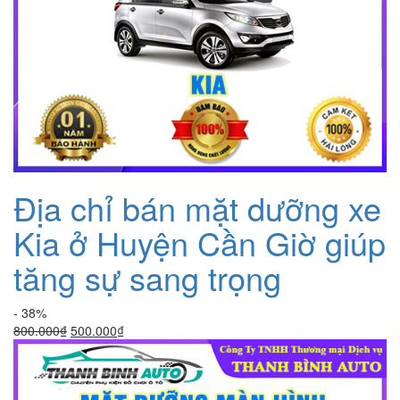
Địa chỉ bán mặt dưỡng xe
Kia ở Huyện Cần Giờ giúp
tăng sự sang trọng
- 38%
Giá
Giá
800.000
₫
500.000
₫
gốc
hiện
là:
tại
800.000₫.
là: