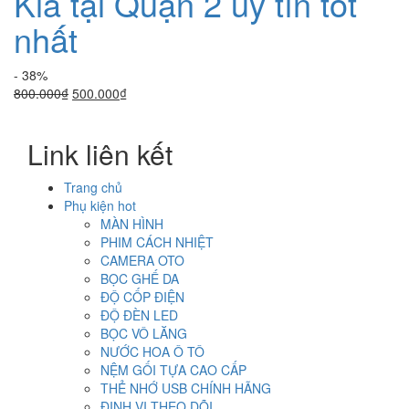
Kia tại Quận 2 uy tín tốt
nhất
- 38%
Giá
Giá
800.000
₫
500.000
₫
gốc
hiện
là:
tại
Link liên kết
800.000₫.
là:
500.000₫.
Trang chủ
Phụ kiện hot
MÀN HÌNH
PHIM CÁCH NHIỆT
CAMERA OTO
BỌC GHẾ DA
ĐỘ CỐP ĐIỆN
ĐỘ ĐÈN LED
BỌC VÔ LĂNG
NƯỚC HOA Ô TÔ
NỆM GỐI TỰA CAO CẤP
THẺ NHỚ USB CHÍNH HÃNG
ĐỊNH VỊ THEO DÕI