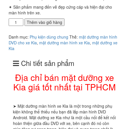
✦ Sản phẩm mang đến vẻ đẹp cứng cáp và hiện đại cho
màn hình trên xe.
Địa
Thêm vào giỏ hàng
chỉ
bán
Danh mục:
Phụ kiện dùng chung
Thẻ:
mặt dưỡng màn hình
mặt
DVD cho xe Kia
,
mặt dưỡng màn hình xe Kia
,
mặt dưỡng xe
dưỡng
Kia
xe
Kia
Chi tiết sản phẩm
giá
tốt
nhất
Địa chỉ bán mặt dưỡng xe
tại
Kia giá tốt nhất tại TPHCM
TPHCM
số
lượng
➤ Mặt dưỡng màn hình xe Kia là một trong những phụ
kiện không thể thiếu nếu bạn đã lắp màn hình DVD
Android. Mặt dưỡng xe Kia như là một cầu nối để kết nối
hoàn thiện giữa đầu DVD với xe, bên cạnh đó nó còn