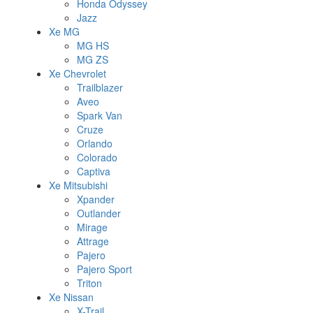
Honda Odyssey
Jazz
Xe MG
MG HS
MG ZS
Xe Chevrolet
Trailblazer
Aveo
Spark Van
Cruze
Orlando
Colorado
Captiva
Xe Mitsubishi
Xpander
Outlander
Mirage
Attrage
Pajero
Pajero Sport
Triton
Xe Nissan
X-Trail