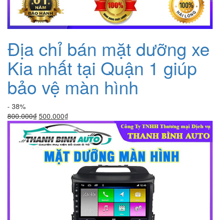
Địa chỉ bán mặt dưỡng xe
Kia nhất tại Quận 1 giúp
bảo vệ màn hình
- 38%
Giá
Giá
800.000
₫
500.000
₫
gốc
hiện
là:
tại
800.000₫.
là:
500.000₫.