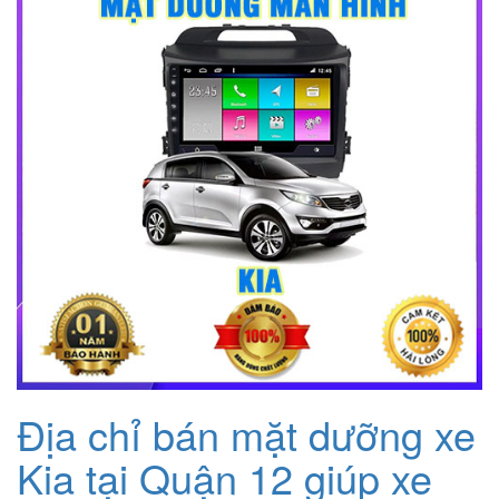
500.000₫.
Địa chỉ bán mặt dưỡng xe
Kia tại Quận 12 giúp xe