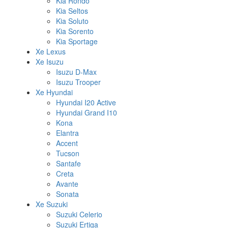
Kia Rondo
Kia Seltos
Kia Soluto
Kia Sorento
Kia Sportage
Xe Lexus
Xe Isuzu
Isuzu D-Max
Isuzu Trooper
Xe Hyundai
Hyundai I20 Active
Hyundai Grand I10
Kona
Elantra
Accent
Tucson
Santafe
Creta
Avante
Sonata
Xe Suzuki
Suzuki Celerio
Suzuki Ertiga