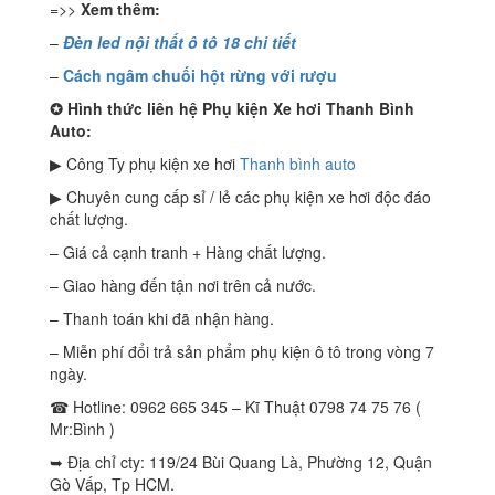
=>>
Xem thêm:
–
Đèn led nội thất ô tô 18 chi tiết
–
Cách ngâm chuối hột rừng với rượu
✪
Hình thức liên hệ Phụ kiện Xe hơi Thanh Bình
Auto:
▶ Công Ty phụ kiện xe hơi
Thanh bình auto
▶ Chuyên cung cấp sỉ / lẻ các phụ kiện xe hơi độc đáo
chất lượng.
– Giá cả cạnh tranh + Hàng chất lượng.
– Giao hàng đến tận nơi trên cả nước.
– Thanh toán khi đã nhận hàng.
– Miễn phí đổi trả sản phẩm phụ kiện ô tô trong vòng 7
ngày.
☎ Hotline: 0962 665 345 – Kĩ Thuật 0798 74 75 76 (
Mr:Bình )
➥ Địa chỉ cty: 119/24 Bùi Quang Là, Phường 12, Quận
Gò Vấp, Tp HCM.