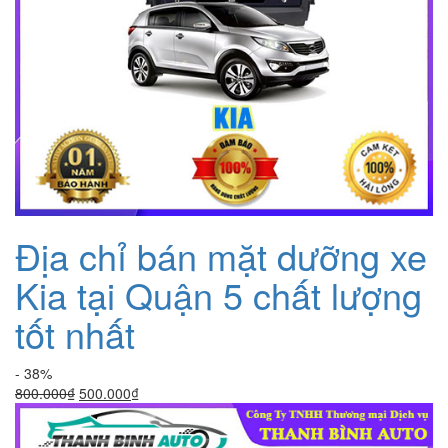
Địa chỉ bán mặt dưỡng xe
Kia tại Quận 5 chất lượng
tốt nhất
- 38%
Giá
Giá
800.000
₫
500.000
₫
gốc
hiện
là:
tại