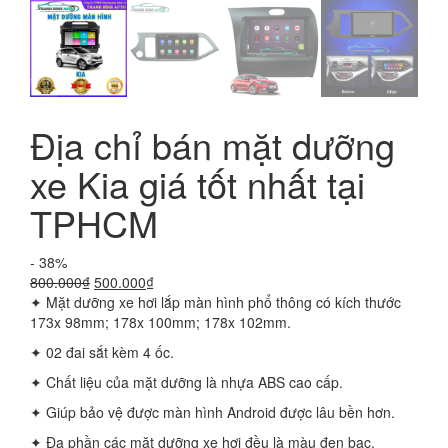
Địa chỉ bán mặt dưỡng
xe Kia giá tốt nhất tại
TPHCM
- 38%
Giá
Giá
800.000
₫
500.000
₫
gốc
hiện
✦ Mặt dưỡng xe hơi lắp màn hình phổ thông có kích thước
là:
tại
173x 98mm; 178x 100mm; 178x 102mm.
800.000₫.
là:
✦ 02 đai sắt kèm 4 ốc.
500.000₫.
✦ Chất liệu của mặt dưỡng là nhựa ABS cao cấp.
✦ Giúp bảo vệ được màn hình Android được lâu bền hơn.
✦ Đa phần các mặt dưỡng xe hơi đều là màu đen bạc.