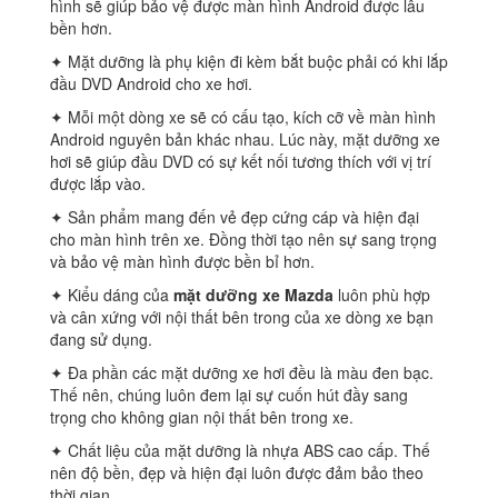
hình sẽ giúp bảo vệ được màn hình Android được lâu
bền hơn.
✦ Mặt dưỡng là phụ kiện đi kèm bắt buộc phải có khi lắp
đầu DVD Android cho xe hơi.
✦ Mỗi một dòng xe sẽ có cấu tạo, kích cỡ về màn hình
Android nguyên bản khác nhau. Lúc này, mặt dưỡng xe
hơi sẽ giúp đầu DVD có sự kết nối tương thích với vị trí
được lắp vào.
✦ Sản phẩm mang đến vẻ đẹp cứng cáp và hiện đại
cho màn hình trên xe. Đồng thời tạo nên sự sang trọng
và bảo vệ màn hình được bền bỉ hơn.
✦ Kiểu dáng của
mặt dưỡng xe Mazda
luôn phù hợp
và cân xứng với nội thất bên trong của xe dòng xe bạn
đang sử dụng.
✦ Đa phần các mặt dưỡng xe hơi đều là màu đen bạc.
Thế nên, chúng luôn đem lại sự cuốn hút đầy sang
trọng cho không gian nội thất bên trong xe.
✦ Chất liệu của mặt dưỡng là nhựa ABS cao cấp. Thế
nên độ bền, đẹp và hiện đại luôn được đảm bảo theo
thời gian.