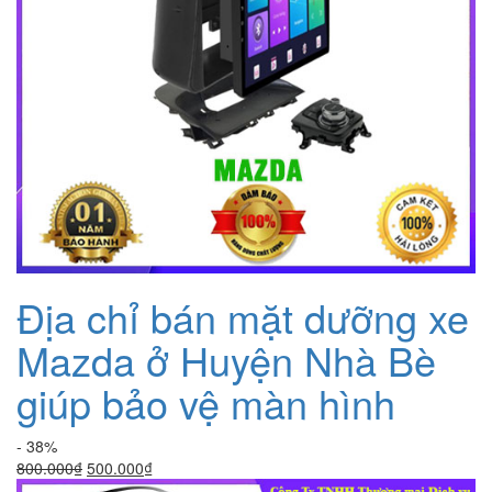
Địa chỉ bán mặt dưỡng xe
Mazda ở Huyện Nhà Bè
giúp bảo vệ màn hình
- 38%
Giá
Giá
800.000
₫
500.000
₫
gốc
hiện