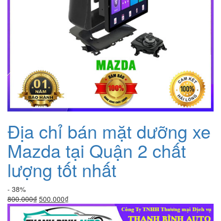
Địa chỉ bán mặt dưỡng xe
Mazda tại Quận 2 chất
lượng tốt nhất
- 38%
Giá
Giá
800.000
₫
500.000
₫
gốc
hiện
là:
tại