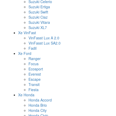
Suzuki Celerio
Suzuki Ertiga
Suzuki Swift
Suzuki Ciaz
Suzuki Vitara
Suzuki XL7
Xe VinFast
VinFasst Lux A 2.0
VinFasst Lux SA2.0
Fadil
Xe Ford
Ranger
Focus
Ecosport
Everest
Escape
Transit
Fiesta
Xe Honda
Honda Accord
Honda Brio
Honda City
Honda Civic