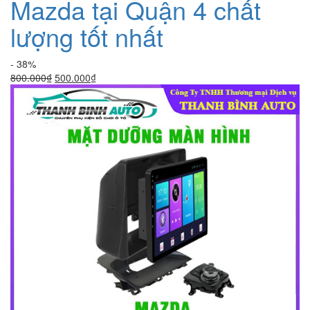
Mazda tại Quận 4 chất
lượng tốt nhất
- 38%
Giá
Giá
800.000
₫
500.000
₫
gốc
hiện
là:
tại
800.000₫.
là:
500.000₫.