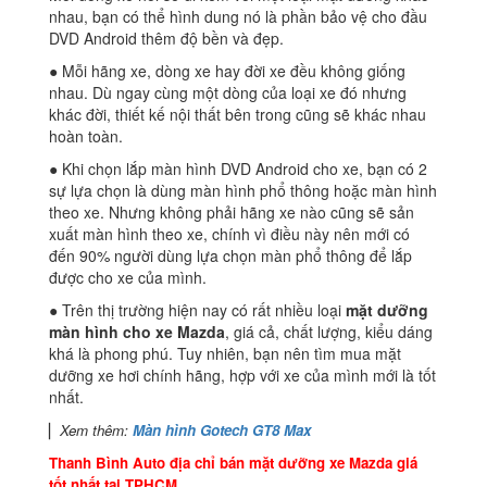
nhau, bạn có thể hình dung nó là phần bảo vệ cho đầu
DVD Android thêm độ bền và đẹp.
● Mỗi hãng xe, dòng xe hay đời xe đều không giống
nhau. Dù ngay cùng một dòng của loại xe đó nhưng
khác đời, thiết kế nội thất bên trong cũng sẽ khác nhau
hoàn toàn.
● Khi chọn lắp màn hình DVD Android cho xe, bạn có 2
sự lựa chọn là dùng màn hình phổ thông hoặc màn hình
theo xe. Nhưng không phải hãng xe nào cũng sẽ sản
xuất màn hình theo xe, chính vì điều này nên mới có
đến 90% người dùng lựa chọn màn phổ thông để lắp
được cho xe của mình.
● Trên thị trường hiện nay có rất nhiều loại
mặt dưỡng
màn hình cho xe Mazda
, giá cả, chất lượng, kiểu dáng
khá là phong phú. Tuy nhiên, bạn nên tìm mua mặt
dưỡng xe hơi chính hãng, hợp với xe của mình mới là tốt
nhất.
▏
Xem thêm:
Màn hình Gotech GT8 Max
Thanh Bình Auto địa chỉ bán mặt dưỡng xe Mazda giá
tốt nhất tại TPHCM