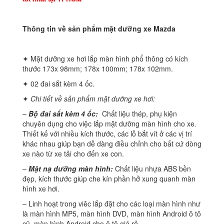
Thông tin về sản phẩm mặt dưỡng xe Mazda
✦ Mặt dưỡng xe hơi lắp màn hình phổ thông có kích
thước 173x 98mm; 178x 100mm; 178x 102mm.
✦ 02 đai sắt kèm 4 ốc.
✦
Chi tiết về sản phẩm mặt dưỡng xe hơi:
–
Bộ đai sắt kèm 4 ốc:
Chất liệu thép, phụ kiện
chuyên dụng cho việc lắp mặt dưỡng màn hình cho xe.
Thiết kế với nhiều kích thước, các lỗ bắt vít ở các vị trí
khác nhau giúp bạn dễ dàng điều chỉnh cho bất cứ dòng
xe nào từ xe tải cho đến xe con.
–
Mặt nạ dưỡng màn hình:
Chất liệu nhựa ABS bền
đẹp, kích thước giúp che kín phần hở xung quanh màn
hình xe hơi.
– Linh hoạt trong viêc lắp đặt cho các loại màn hình như
là màn hình MP5, màn hình DVD, màn hình Android ô tô
cũ, màn hình Android cho ô tô giá rẻ, …