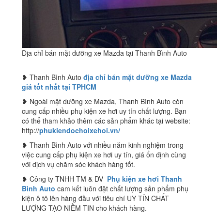
Địa chỉ bán mặt dưỡng xe Mazda tại Thanh Bình Auto
❥ Thanh Bình Auto
địa chỉ bán mặt dưỡng xe Mazda
giá tốt nhất tại TPHCM
❥ Ngoài mặt dưỡng xe Mazda, Thanh Bình Auto còn
cung cấp nhiều phụ kiện xe hơi uy tín chất lượng. Bạn
có thể tham khảo thêm các sản phẩm khác tại website:
http://
phukiendochoixehoi.vn/
❥ Thanh Bình Auto với nhiều năm kinh nghiệm trong
việc cung cấp phụ kiện xe hơi uy tín, giá ổn định cùng
với dịch vụ chăm sóc khách hàng tốt.
❥ Công ty TNHH TM & DV
Phụ kiện xe hơi Thanh
Bình Auto
cam kết luôn đặt chất lượng sản phẩm phụ
kiện ô tô lên hàng đầu với tiêu chí UY TÍN CHẤT
LƯỢNG TẠO NIỀM TIN cho khách hàng.