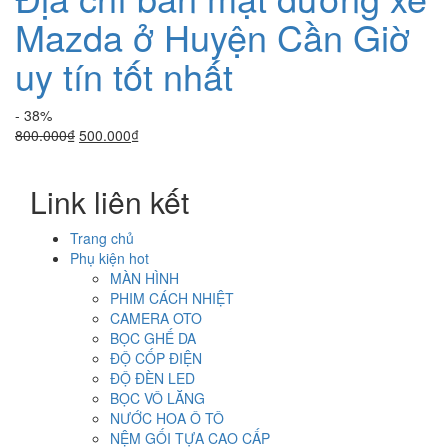
Mazda ở Huyện Cần Giờ
uy tín tốt nhất
- 38%
Giá
Giá
800.000
₫
500.000
₫
gốc
hiện
là:
tại
Link liên kết
800.000₫.
là:
500.000₫.
Trang chủ
Phụ kiện hot
MÀN HÌNH
PHIM CÁCH NHIỆT
CAMERA OTO
BỌC GHẾ DA
ĐỘ CỐP ĐIỆN
ĐỘ ĐÈN LED
BỌC VÔ LĂNG
NƯỚC HOA Ô TÔ
NỆM GỐI TỰA CAO CẤP