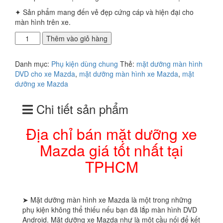
✦ Sản phẩm mang đến vẻ đẹp cứng cáp và hiện đại cho
màn hình trên xe.
Địa
Thêm vào giỏ hàng
chỉ
bán
Danh mục:
Phụ kiện dùng chung
Thẻ:
mặt dưỡng màn hình
mặt
DVD cho xe Mazda
,
mặt dưỡng màn hình xe Mazda
,
mặt
dưỡng
dưỡng xe Mazda
xe
Mazda
Chi tiết sản phẩm
giá
tốt
nhất
Địa chỉ bán mặt dưỡng xe
tại
Mazda giá tốt nhất tại
TPHCM
số
TPHCM
lượng
➤ Mặt dưỡng màn hình xe Mazda là một trong những
phụ kiện không thể thiếu nếu bạn đã lắp màn hình DVD
Android. Mặt dưỡng xe Mazda như là một cầu nối để kết