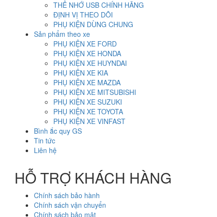
THẺ NHỚ USB CHÍNH HÃNG
ĐỊNH VỊ THEO DÕI
PHỤ KIỆN DÙNG CHUNG
Sản phẩm theo xe
PHỤ KIỆN XE FORD
PHỤ KIỆN XE HONDA
PHỤ KIỆN XE HUYNDAI
PHỤ KIỆN XE KIA
PHỤ KIỆN XE MAZDA
PHỤ KIỆN XE MITSUBISHI
PHỤ KIỆN XE SUZUKI
PHỤ KIỆN XE TOYOTA
PHỤ KIỆN XE VINFAST
Bình ắc quy GS
Tin tức
Liên hệ
HỖ TRỢ KHÁCH HÀNG
Chính sách bảo hành
Chính sách vận chuyển
Chính sách bảo mật