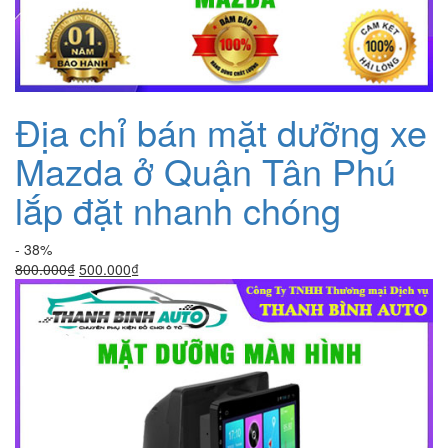
Địa chỉ bán mặt dưỡng xe
Mazda ở Quận Tân Phú
lắp đặt nhanh chóng
- 38%
Giá
Giá
800.000
₫
500.000
₫
gốc
hiện
là:
tại
800.000₫.
là:
500.000₫.