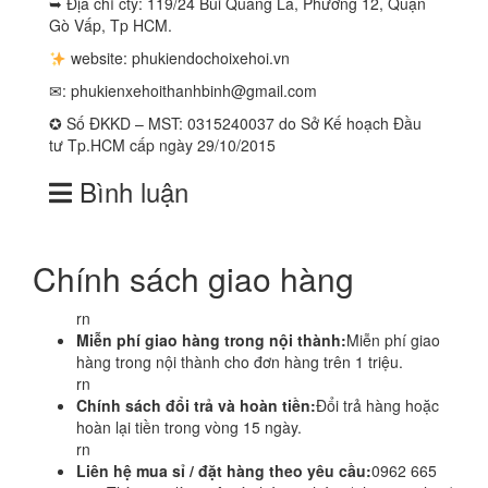
➥ Địa chỉ cty: 119/24 Bùi Quang Là, Phường 12, Quận
Gò Vấp, Tp HCM.
website: phukiendochoixehoi.vn
✉:
phukienxehoithanhbinh@gmail.com
✪ Số ĐKKD – MST: 0315240037 do Sở Kế hoạch Đầu
tư Tp.HCM cấp ngày 29/10/2015
Bình luận
Chính sách giao hàng
rn
Miễn phí giao hàng trong nội thành:
Miễn phí giao
hàng trong nội thành cho đơn hàng trên 1 triệu.
rn
Chính sách đổi trả và hoàn tiền:
Đổi trả hàng hoặc
hoàn lại tiền trong vòng 15 ngày.
rn
Liên hệ mua sỉ / đặt hàng theo yêu cầu:
0962 665