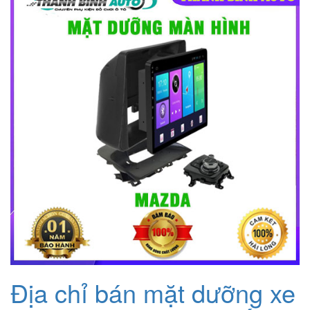
800.000₫.
là:
500.000₫.
Địa chỉ bán mặt dưỡng xe