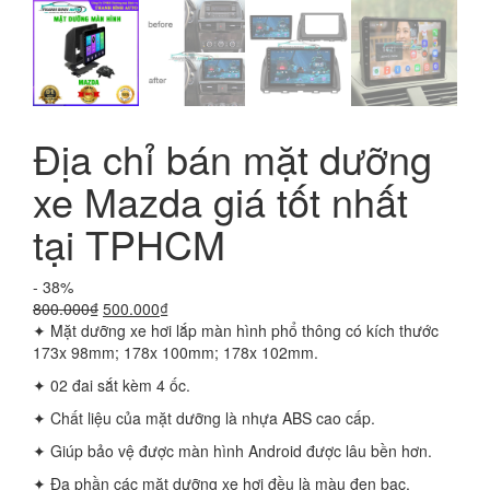
Địa chỉ bán mặt dưỡng
xe Mazda giá tốt nhất
tại TPHCM
- 38%
Giá
Giá
800.000
₫
500.000
₫
gốc
hiện
✦ Mặt dưỡng xe hơi lắp màn hình phổ thông có kích thước
là:
tại
173x 98mm; 178x 100mm; 178x 102mm.
800.000₫.
là:
✦ 02 đai sắt kèm 4 ốc.
500.000₫.
✦ Chất liệu của mặt dưỡng là nhựa ABS cao cấp.
✦ Giúp bảo vệ được màn hình Android được lâu bền hơn.
✦ Đa phần các mặt dưỡng xe hơi đều là màu đen bạc.