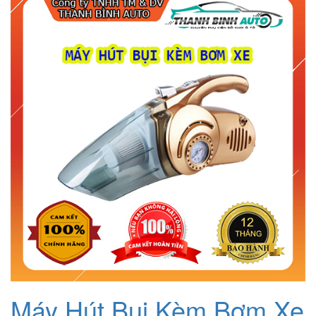
là:
tại
45.000₫.
là:
25.000₫.
Máy Hút Bụi Kèm Bơm Xe