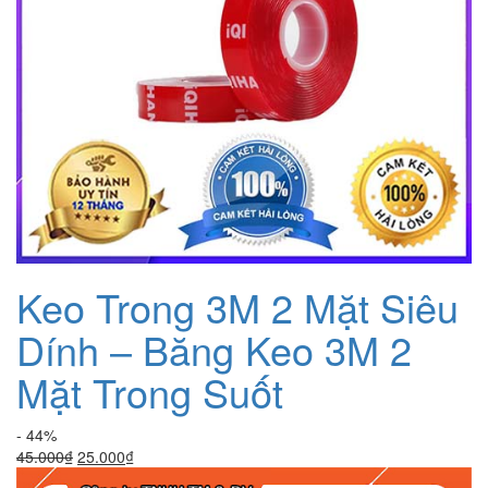
Keo Trong 3M 2 Mặt Siêu
Dính – Băng Keo 3M 2
Mặt Trong Suốt
- 44%
Giá
Giá
45.000
₫
25.000
₫
gốc
hiện