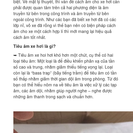
biệt. Về mặt lý thuyết, thì vấn đề cách âm cho xe hơi cần
phải được quan tâm trên cả hai phương diện là âm
truyền từ bên trong công trình và âm truyền từ bên
ngoài công trình. Như các bạn đã biết xe hơi đã có các
lớp nỉ, vỏ xe đã rỗng vì thế bạn nên có biện pháp cách
âm cho xe một cách hợp lí thì mới mang lại hiệu quả
cách âm tốt nhất.
Tiêu âm xe hơi là gì?
➥ Tiêu âm xe hoi hơi khó hơn một chút, cụ thể có hai
loại tiêu âm: Một loại là để điều khiển phản xạ của tần
số cao và trung, nhằm giảm thiểu tiếng vọng lại. Loại
còn lại là “bass trap” (bẫy tiếng trầm) để tiêu âm có tần
số thấp nhằm giảm thời gian dội âm trong phòng. Từ đó
bạn có thể hiểu nôm na về tiêu âm là việc xử lý các tạp
âm, các âm dội, nhằm giúp người nghe – nghe được
những âm thanh trong sạch và chuẩn hơn.