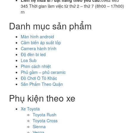
Liên hệ mua sỉ / đặt hàng theo yêu cầu:
0962 665
345 Thời gian làm việc từ thứ 2 – thứ 7 (8h00 – 17h00)
rn
Danh mục sản phẩm
Màn hình android
Cảm biến áp suất lốp
Camera hành trình
Độ đèn bi led
Loa Sub
Phim cách nhiệt
Phủ gầm – phủ ceramic
Đồ Chơi Ô Tô Khác
Sản Phẩm Theo Quận
Phụ kiện theo xe
Xe Toyota
Toyota Rush
Toyota Cross
Sienna
Venza