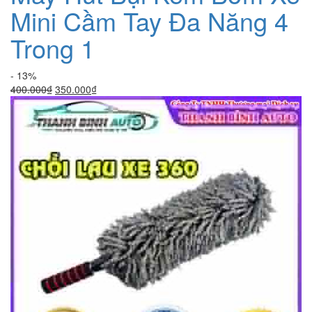
Mini Cầm Tay Đa Năng 4
Trong 1
- 13%
Giá
Giá
400.000
₫
350.000
₫
gốc
hiện
là:
tại
400.000₫.
là:
350.000₫.