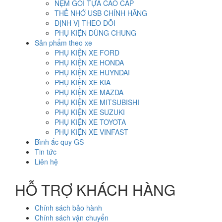
NỆM GỐI TỰA CAO CẤP
THẺ NHỚ USB CHÍNH HÃNG
ĐỊNH VỊ THEO DÕI
PHỤ KIỆN DÙNG CHUNG
Sản phẩm theo xe
PHỤ KIỆN XE FORD
PHỤ KIỆN XE HONDA
PHỤ KIỆN XE HUYNDAI
PHỤ KIỆN XE KIA
PHỤ KIỆN XE MAZDA
PHỤ KIỆN XE MITSUBISHI
PHỤ KIỆN XE SUZUKI
PHỤ KIỆN XE TOYOTA
PHỤ KIỆN XE VINFAST
Bình ắc quy GS
Tin tức
Liên hệ
HỖ TRỢ KHÁCH HÀNG
Chính sách bảo hành
Chính sách vận chuyển