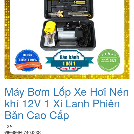
Máy Bơm Lốp Xe Hơi Nén
khí 12V 1 Xi Lanh Phiên
Bản Cao Cấp
- 3%
Giá
Giá
760.000
₫
740.000
₫