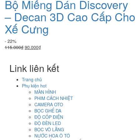
Bộ Miếng Dán Discovery
– Decan 3D Cao Cấp Cho
Xế Cưng
- 22%
Giá
Giá
115.000
₫
90.000
₫
gốc
hiện
là:
tại
Link liên kết
115.000₫.
là:
90.000₫.
Trang chủ
Phụ kiện hot
MÀN HÌNH
PHIM CÁCH NHIỆT
CAMERA OTO
BỌC GHẾ DA
ĐỘ CỐP ĐIỆN
ĐỘ ĐÈN LED
BỌC VÔ LĂNG
NƯỚC HOA Ô TÔ