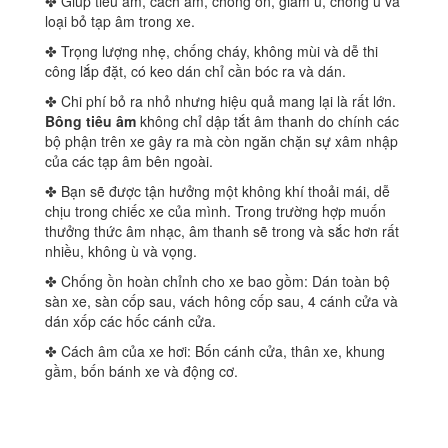
✤ Giúp tiêu âm, cách âm, chống ồn, giảm ù, chống ù và
loại bỏ tạp âm trong xe.
✤ Trọng lượng nhẹ, chống cháy, không mùi và dễ thi
công lắp đặt, có keo dán chỉ cần bóc ra và dán.
✤ Chi phí bỏ ra nhỏ nhưng hiệu quả mang lại là rất lớn.
Bông tiêu âm
không chỉ dập tắt âm thanh do chính các
bộ phận trên xe gây ra mà còn ngăn chặn sự xâm nhập
của các tạp âm bên ngoài.
✤ Bạn sẽ được tận hưởng một không khí thoải mái, dễ
chịu trong chiếc xe của mình. Trong trường hợp muốn
thưởng thức âm nhạc, âm thanh sẽ trong và sắc hơn rất
nhiều, không ù và vọng.
✤ Chống ồn hoàn chỉnh cho xe bao gồm: Dán toàn bộ
sàn xe, sàn cốp sau, vách hông cốp sau, 4 cánh cửa và
dán xốp các hốc cánh cửa.
✤ Cách âm của xe hơi: Bốn cánh cửa, thân xe, khung
gầm, bốn bánh xe và động cơ.