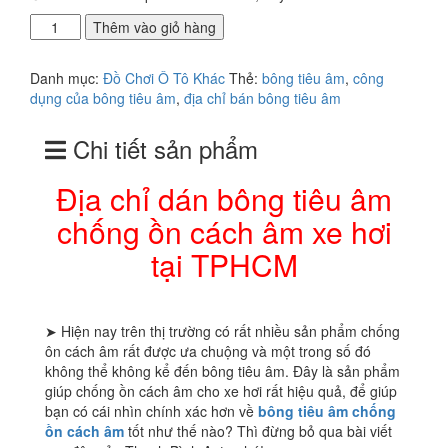
Địa
Thêm vào giỏ hàng
chỉ
dán
Danh mục:
Đồ Chơi Ô Tô Khác
Thẻ:
bông tiêu âm
,
công
bông
dụng của bông tiêu âm
,
địa chỉ bán bông tiêu âm
tiêu
âm
Chi tiết sản phẩm
chống
ồn
cách
Địa chỉ dán bông tiêu âm
âm
chống ồn cách âm xe hơi
xe
hơi
tại TPHCM
tại
TPHCM
số
lượng
➤ Hiện nay trên thị trường có rất nhiều sản phẩm chống
ôn cách âm rất được ưa chuộng và một trong số đó
không thể không kể đến bông tiêu âm. Đây là sản phẩm
giúp chống ồn cách âm cho xe hơi rất hiệu quả, để giúp
bạn có cái nhìn chính xác hơn về
bông tiêu âm chống
ồn cách âm
tốt như thế nào? Thì đừng bỏ qua bài viết