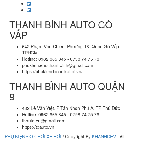
THANH BÌNH AUTO GÒ
VẤP
642 Phạm Văn Chiêu. Phường 13. Quận Gò Vấp.
TPHCM
Hotline: 0962 665 345 - 0798 74 75 76
phukienxehoithanhbinh@gmail.com
https://phukiendochoixehoi.vn/
THANH BÌNH AUTO QUẬN
9
482 Lê Văn Việt, P Tân Nhơn Phú A, TP Thủ Đức
Hotline: 0962 665 345 - 0798 74 75 76
tbauto.vn@gmail.com
https://tbauto.vn
PHỤ KIỆN ĐỒ CHƠI XE HƠI
/
Copyright By
KHANHDEV
. All