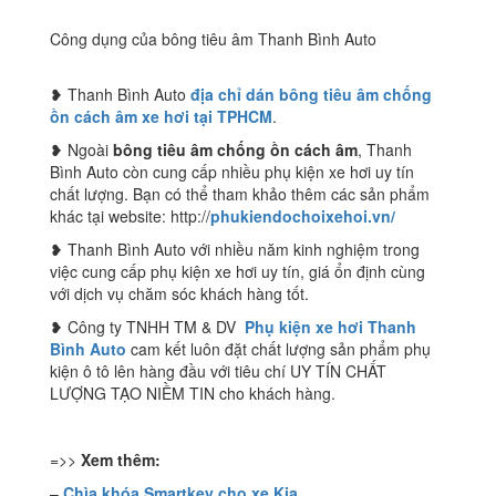
Công dụng của bông tiêu âm Thanh Bình Auto
❥ Thanh Bình Auto
địa chỉ dán bông tiêu âm chống
ồn cách âm xe hơi tại TPHCM
.
❥ Ngoài
bông tiêu âm chống ồn cách âm
, Thanh
Bình Auto còn cung cấp nhiều phụ kiện xe hơi uy tín
chất lượng. Bạn có thể tham khảo thêm các sản phẩm
khác tại website: http://
phukiendochoixehoi.vn/
❥ Thanh Bình Auto với nhiều năm kinh nghiệm trong
việc cung cấp phụ kiện xe hơi uy tín, giá ổn định cùng
với dịch vụ chăm sóc khách hàng tốt.
❥ Công ty TNHH TM & DV
Phụ kiện xe hơi Thanh
Bình Auto
cam kết luôn đặt chất lượng sản phẩm phụ
kiện ô tô lên hàng đầu với tiêu chí UY TÍN CHẤT
LƯỢNG TẠO NIỀM TIN cho khách hàng.
=>>
Xem thêm:
–
Chìa khóa Smartkey cho xe Kia