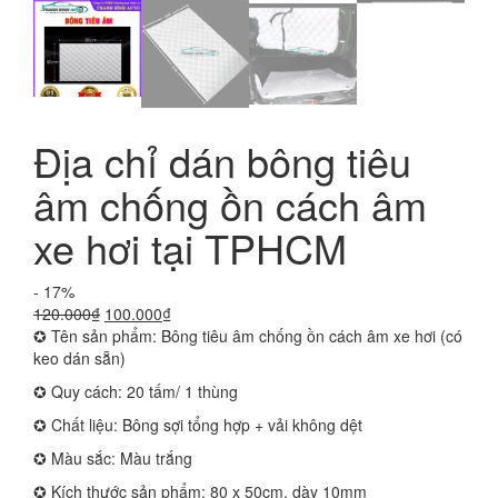
Địa chỉ dán bông tiêu
âm chống ồn cách âm
xe hơi tại TPHCM
- 17%
Giá
Giá
120.000
₫
100.000
₫
gốc
hiện
✪ Tên sản phẩm: Bông tiêu âm chống ồn cách âm xe hơi (có
là:
tại
keo dán sẵn)
120.000₫.
là:
✪ Quy cách: 20 tấm/ 1 thùng
100.000₫.
✪ Chất liệu: Bông sợi tổng hợp + vải không dệt
✪ Màu sắc: Màu trắng
✪ Kích thước sản phẩm: 80 x 50cm, dày 10mm