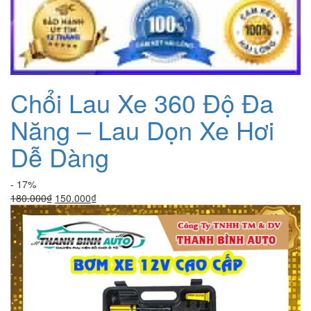
Chổi Lau Xe 360 Độ Đa
Năng – Lau Dọn Xe Hơi
Dễ Dàng
- 17%
Giá
Giá
180.000
₫
150.000
₫
gốc
hiện
là:
tại
180.000₫.
là:
150.000₫.