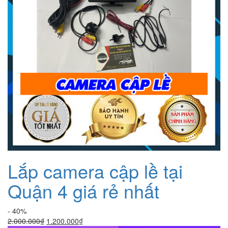
Lắp camera cập lề tại
Quận 4 giá rẻ nhất
- 40%
Giá
Giá
2.000.000
₫
1.200.000
₫