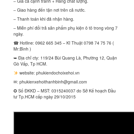
– Giá cả cạnh tranh + Hàng chất lượng.
– Giao hàng đến tận nơi trên cả nước.
– Thanh toán khi đã nhận hàng.
– Miễn phí đổi trả sản phẩm phụ kiện ô tô trong vòng 7
ngày.
☎ Hotline: 0962 665 345 – Kĩ Thuật 0798 74 75 76 (
Mr:Bình )
➥ Địa chỉ cty: 119/24 Bùi Quang Là, Phường 12, Quận
Gò Vấp, Tp HCM.
website: phukiendochoixehoi.vn
✉:
phukienxehoithanhbinh@gmail.com
✪ Số ĐKKD – MST: 0315240037 do Sở Kế hoạch Đầu
tư Tp.HCM cấp ngày 29/10/2015