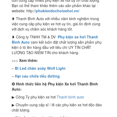
còn cung cấp nhiều phụ kiện xe hơi uy tín chất lượng.
Bạn có thể tham khảo thêm các sản phẩm khác tại
website: http://
phukiendochoixehoi.vn/
❥ Thanh Bình Auto với nhiều năm kinh nghiệm trong
việc cung cấp phụ kiện xe hơi uy tín, giá ổn định cùng
với dịch vụ chăm sóc khách hàng tốt.
❥ Công ty TNHH TM & DV
Phụ kiện xe hơi Thanh
Bình Auto
cam kết luôn đặt chất lượng sản phẩm phụ
kiện ô tô lên hàng đầu với tiêu chí UY TÍN CHẤT
LƯỢNG TẠO NIỀM TIN cho khách hàng.
=>>
Xem thêm:
–
Bi Led chân xoáy Wolf Light
–
Hạt cau chữa tiểu đường
✪
Hình thức liên hệ Phụ kiện Xe hơi Thanh Bình
Auto:
▶ Công Ty phụ kiện xe hơi
Thanh bình auto
▶ Chuyên cung cấp sỉ / lẻ các phụ kiện xe hơi độc đáo
chất lượng.