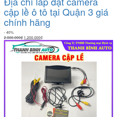
Địa chỉ lắp đặt camera
cập lề ô tô tại Quận 3 giá
chính hãng
- 40%
Giá
Giá
2.000.000
₫
1.200.000
₫
gốc
hiện
là:
tại
2.000.000₫.
là:
1.200.000₫.