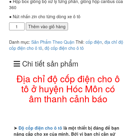
● Hộp box giống bộ xử lý từng phần, giống hộp canbus của
360
● Nút nhấn zin cho từng dòng xe ô tô
Địa
Thêm vào giỏ hàng
chỉ
độ
Danh mục:
Sản Phẩm Theo Quận
Thẻ:
cốp điện
,
địa chỉ độ
cốp
cốp điện cho ô tô
,
độ cốp điện cho ô tô
điện
cho
Chi tiết sản phẩm
ô
tô
ở
Địa chỉ độ cốp điện cho ô
huyện
tô ở huyện Hóc Môn có
Hóc
Môn
âm thanh cảnh báo
có
âm
thanh
cảnh
báo
➤
Độ cốp điện cho ô tô
là một thiết bị đáng để bạn
số
nâng cấp cho xe của mình. Bởi vì bạn chỉ cần sử
lượng