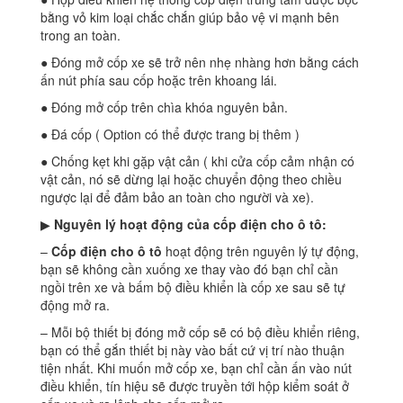
bằng vỏ kim loại chắc chắn giúp bảo vệ vi mạnh bên
trong an toàn.
● Đóng mở cốp xe sẽ trở nên nhẹ nhàng hơn bằng cách
ấn nút phía sau cốp hoặc trên khoang lái.
● Đóng mở cốp trên chìa khóa nguyên bản.
● Đá cốp ( Option có thể được trang bị thêm )
● Chống kẹt khi gặp vật cản ( khi cửa cốp cảm nhận có
vật cản, nó sẽ dừng lại hoặc chuyển động theo chiều
ngược lại để đảm bảo an toàn cho người và xe).
▶
Nguyên lý hoạt động của cốp điện cho ô tô:
–
Cốp điện cho ô tô
hoạt động trên nguyên lý tự động,
bạn sẽ không cần xuống xe thay vào đó bạn chỉ cần
ngồi trên xe và bấm bộ điều khiển là cốp xe sau sẽ tự
động mở ra.
– Mỗi bộ thiết bị đóng mở cốp sẽ có bộ điều khiển riêng,
bạn có thể gắn thiết bị này vào bất cứ vị trí nào thuận
tiện nhất. Khi muốn mở cốp xe, bạn chỉ cần ấn vào nút
điều khiển, tín hiệu sẽ được truyền tới hộp kiểm soát ở