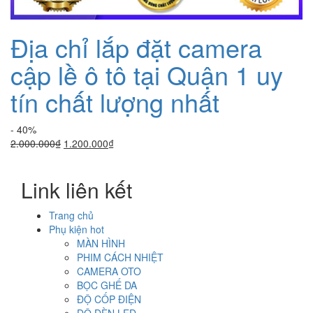
Địa chỉ lắp đặt camera
cập lề ô tô tại Quận 1 uy
tín chất lượng nhất
- 40%
Giá
Giá
2.000.000
₫
1.200.000
₫
gốc
hiện
là:
tại
Link liên kết
2.000.000₫.
là:
1.200.000₫.
Trang chủ
Phụ kiện hot
MÀN HÌNH
PHIM CÁCH NHIỆT
CAMERA OTO
BỌC GHẾ DA
ĐỘ CỐP ĐIỆN