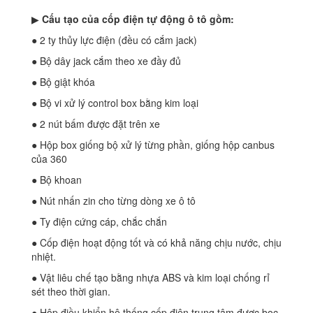
▶
Cấu tạo của cốp điện tự động ô tô gồm:
● 2 ty thủy lực điện (đều có cắm jack)
● Bộ dây jack cắm theo xe đầy đủ
● Bộ giật khóa
● Bộ vi xử lý control box bằng kim loại
● 2 nút bấm được đặt trên xe
● Hộp box giống bộ xử lý từng phần, giống hộp canbus
của 360
● Bộ khoan
● Nút nhấn zin cho từng dòng xe ô tô
● Ty điện cứng cáp, chắc chắn
● Cốp điện hoạt động tốt và có khả năng chịu nước, chịu
nhiệt.
● Vật liêu chế tạo bằng nhựa ABS và kim loại chống rỉ
sét theo thời gian.
● Hộp điều khiển hệ thống cốp điện trung tâm được bọc