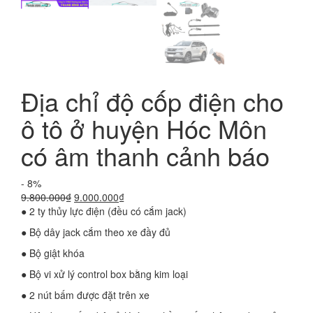
Địa chỉ độ cốp điện cho
ô tô ở huyện Hóc Môn
có âm thanh cảnh báo
- 8%
Giá
Giá
9.800.000
₫
9.000.000
₫
gốc
hiện
● 2 ty thủy lực điện (đều có cắm jack)
là:
tại
● Bộ dây jack cắm theo xe đầy đủ
9.800.000₫.
là:
9.000.000₫.
● Bộ giật khóa
● Bộ vi xử lý control box bằng kim loại
● 2 nút bấm được đặt trên xe