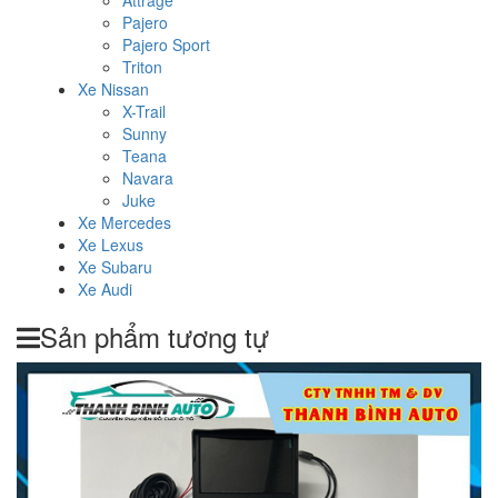
Attrage
Pajero
Pajero Sport
Triton
Xe Nissan
X-Trail
Sunny
Teana
Navara
Juke
Xe Mercedes
Xe Lexus
Xe Subaru
Xe Audi
Sản phẩm tương tự