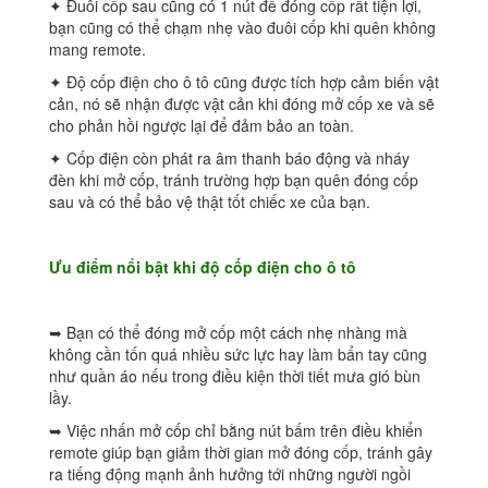
✦ Đuôi cốp sau cũng có 1 nút để đóng cốp rất tiện lợi,
bạn cũng có thể chạm nhẹ vào đuôi cốp khi quên không
mang remote.
✦ Độ cốp điện cho ô tô cũng được tích hợp cảm biến vật
cản, nó sẽ nhận được vật cản khi đóng mở cốp xe và sẽ
cho phản hồi ngược lại để đảm bảo an toàn.
✦ Cốp điện còn phát ra âm thanh báo động và nháy
đèn khi mở cốp, tránh trường hợp bạn quên đóng cốp
sau và có thể bảo vệ thật tốt chiếc xe của bạn.
Ưu điểm nổi bật khi độ cốp điện cho ô tô
➥ Bạn có thể đóng mở cốp một cách nhẹ nhàng mà
không cần tốn quá nhiều sức lực hay làm bẩn tay cũng
như quần áo nếu trong điều kiện thời tiết mưa gió bùn
lầy.
➥ Việc nhấn mở cốp chỉ bằng nút bấm trên điều khiển
remote giúp bạn giảm thời gian mở đóng cốp, tránh gây
ra tiếng động mạnh ảnh hưởng tới những người ngồi