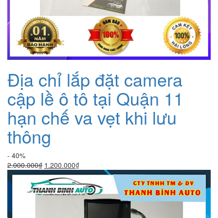
Địa chỉ lắp đặt camera
cập lề ô tô tại Quận 11
hạn chế va vẹt khi lưu
thông
- 40%
Giá
Giá
2.000.000
₫
1.200.000
₫
gốc
hiện
là:
tại
2.000.000₫.
là:
1.200.000₫.