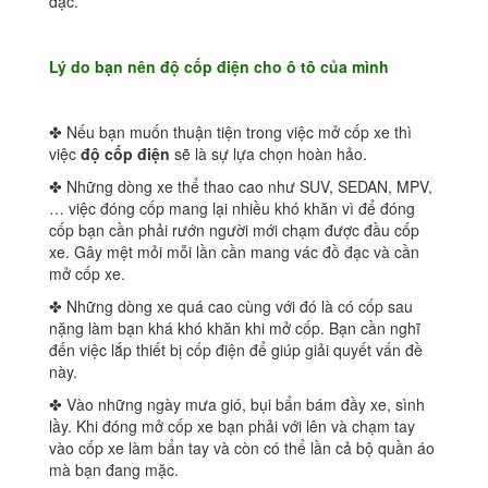
đạc.
Lý do bạn nên độ cốp điện cho ô tô của mình
✤ Nếu bạn muốn thuận tiện trong việc mở cốp xe thì
việc
độ cốp điện
sẽ là sự lựa chọn hoàn hảo.
✤ Những dòng xe thể thao cao như SUV, SEDAN, MPV,
… việc đóng cốp mang lại nhiều khó khăn vì để đóng
cốp bạn cần phải rướn người mới chạm được đầu cốp
xe. Gây mệt mỏi mỗi lần cần mang vác đồ đạc và cần
mở cốp xe.
✤ Những dòng xe quá cao cùng với đó là có cốp sau
nặng làm bạn khá khó khăn khi mở cốp. Bạn cần nghĩ
đến việc lắp thiết bị cốp điện để giúp giải quyết vấn đề
này.
✤ Vào những ngày mưa gió, bụi bẩn bám đầy xe, sình
lầy. Khi đóng mở cốp xe bạn phải với lên và chạm tay
vào cốp xe làm bẩn tay và còn có thể lần cả bộ quần áo
mà bạn đang mặc.