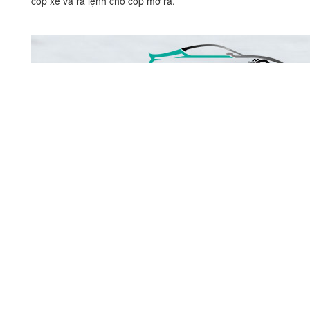
cốp xe và ra lệnh cho cốp mở ra.