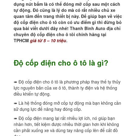
dụng nút bấm là có thể đóng mở cốp sau một cách
tự động. Đó cũng là lý do mà có rất nhiều chủ xe
quan tâm đến trang thiết bị này. Để giúp bạn về việc
độ cốp điện cho ô tô còn có ưu điểm gì thì đừng bỏ
qua bài viết dưới đây nhé! Thanh Bình Auto địa chỉ
chuyên độ cốp điện cho ô tôi chính hãng tại
TPHCM
giá từ 5 – 10 triệu
.
Độ cốp điện cho ô tô là gì?
➠ Độ cốp điện cho ô tô là phương pháp thay thế ty thủy
lực nguyên bản của xe ô tô, thành ty điện và hệ thống
điều khiển tự động.
➠ Là hệ thống đóng mở cốp tự động mà bạn không cần
sử dụng lực để nâng hay đóng cốp.
➠ Độ cốp điện mang lại rất nhiều lợi ích, nó giúp bạn
nhàn hơn, tiết kiệm được nhiều thời gian hơn khi không
cần phải xuống xe và dùng tay nâng cốp lên để cất đồ