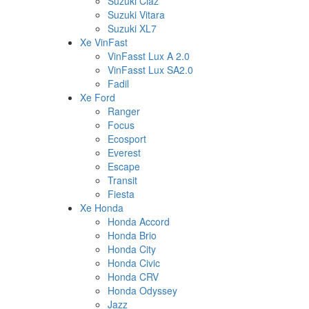
Suzuki Ciaz
Suzuki Vitara
Suzuki XL7
Xe VinFast
VinFasst Lux A 2.0
VinFasst Lux SA2.0
Fadil
Xe Ford
Ranger
Focus
Ecosport
Everest
Escape
Transit
Fiesta
Xe Honda
Honda Accord
Honda Brio
Honda City
Honda Civic
Honda CRV
Honda Odyssey
Jazz