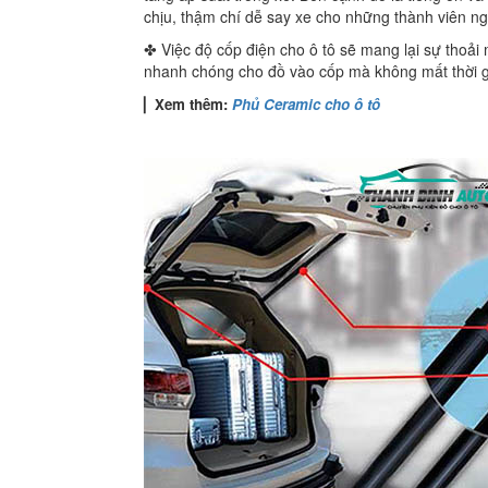
chịu, thậm chí dễ say xe cho những thành viên ng
✤ Việc độ cốp điện cho ô tô sẽ mang lại sự thoải
nhanh chóng cho đồ vào cốp mà không mất thời g
▏
Xem thêm:
Phủ Ceramic cho ô tô