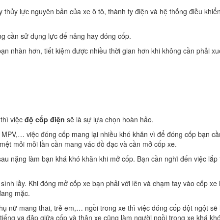
 thủy lực nguyên bản của xe ô tô, thành ty điện và hệ thống điều khiển
g cần sử dụng lực để nâng hay đóng cốp.
 bạn nhàn hơn, tiết kiệm được nhiều thời gian hơn khi không cần phải x
thì việc
độ cốp điện
sẽ là sự lựa chọn hoàn hảo.
MPV,… việc đóng cốp mang lại nhiều khó khăn vì để đóng cốp bạn cầ
mệt mỏi mỗi lần cần mang vác đồ đạc và cần mở cốp xe.
au nặng làm bạn khá khó khăn khi mở cốp. Bạn cần nghĩ đến việc lắp t
ình lầy. Khi đóng mở cốp xe bạn phải với lên và chạm tay vào cốp xe
 đang mặc.
hụ nữ mang thai, trẻ em,… ngồi trong xe thì việc đóng cốp đột ngột sẽ
 tiếng va đập giữa cốp và thân xe cũng làm người ngồi trong xe khá kh