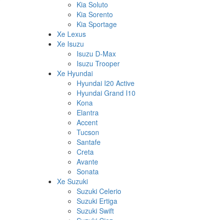
Kia Soluto
Kia Sorento
Kia Sportage
Xe Lexus
Xe Isuzu
Isuzu D-Max
Isuzu Trooper
Xe Hyundai
Hyundai I20 Active
Hyundai Grand I10
Kona
Elantra
Accent
Tucson
Santafe
Creta
Avante
Sonata
Xe Suzuki
Suzuki Celerio
Suzuki Ertiga
Suzuki Swift