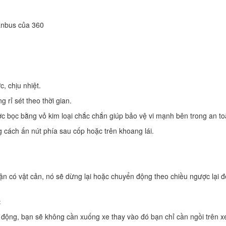
anbus của 360
, chịu nhiệt.
 rỉ sét theo thời gian.
c bọc bằng vỏ kim loại chắc chắn giúp bảo vệ vi mạnh bên trong an to
cách ấn nút phía sau cốp hoặc trên khoang lái.
ận có vật cản, nó sẽ dừng lại hoặc chuyển động theo chiều ngược lại đ
:
 động, bạn sẽ không cần xuống xe thay vào đó bạn chỉ cần ngồi trên x