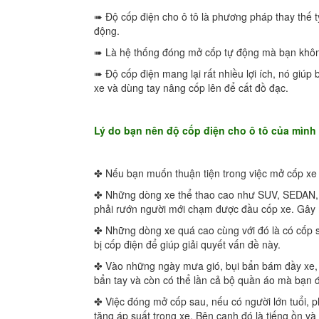
➠ Độ cốp điện cho ô tô là phương pháp thay thế ty
động.
➠ Là hệ thống đóng mở cốp tự động mà bạn khôn
➠ Độ cốp điện mang lại rất nhiều lợi ích, nó giúp
xe và dùng tay nâng cốp lên để cất đồ đạc.
Lý do bạn nên độ cốp điện cho ô tô của mình
✤ Nếu bạn muốn thuận tiện trong việc mở cốp xe 
✤ Những dòng xe thể thao cao như SUV, SEDAN, 
phải rướn người mới chạm được đầu cốp xe. Gây 
✤ Những dòng xe quá cao cùng với đó là có cốp s
bị cốp điện để giúp giải quyết vấn đề này.
✤ Vào những ngày mưa gió, bụi bẩn bám đầy xe, s
bẩn tay và còn có thể lần cả bộ quần áo mà bạn
✤ Việc đóng mở cốp sau, nếu có người lớn tuổi, p
tăng áp suất trong xe. Bên cạnh đó là tiếng ồn và