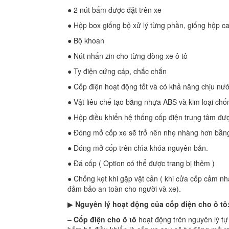
● 2 nút bấm được đặt trên xe
● Hộp box giống bộ xử lý từng phần, giống hộp c
● Bộ khoan
● Nút nhấn zin cho từng dòng xe ô tô
● Ty điện cứng cáp, chắc chắn
● Cốp điện hoạt động tốt và có khả năng chịu nước
● Vật liêu chế tạo bằng nhựa ABS và kim loại chống
● Hộp điều khiển hệ thống cốp điện trung tâm đượ
● Đóng mở cốp xe sẽ trở nên nhẹ nhàng hơn bằng 
● Đóng mở cốp trên chìa khóa nguyên bản.
● Đá cốp ( Option có thể được trang bị thêm )
● Chống kẹt khi gặp vật cản ( khi cửa cốp cảm nh
đảm bảo an toàn cho người và xe).
▶
Nguyên lý hoạt động của cốp điện cho ô tô
–
Cốp điện cho ô tô
hoạt động trên nguyên lý tự