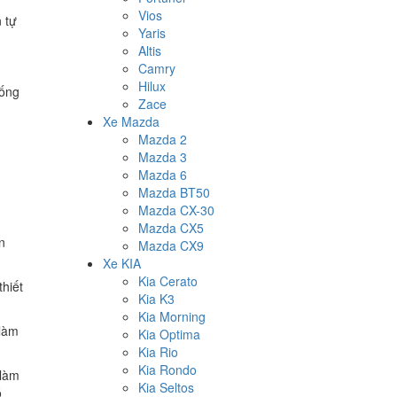
Vios
 tự
Yaris
Altis
Camry
Hilux
uống
Zace
Xe Mazda
Mazda 2
Mazda 3
Mazda 6
Mazda BT50
Mazda CX-30
Mazda CX5
n
Mazda CX9
Xe KIA
Kia Cerato
hiết
Kia K3
Kia Morning
 làm
Kia Optima
Kia Rio
Kia Rondo
 làm
Kia Seltos
ó