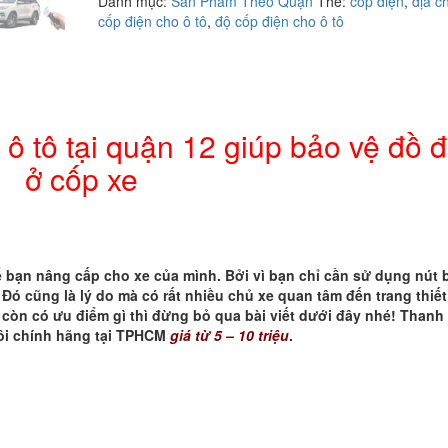
Danh mục:
Sản Phẩm Theo Quận
Thẻ:
cốp điện
,
địa c
cốp
cốp điện cho ô tô
,
độ cốp điện cho ô tô
điện
cho
ô
tô
tại
quận
 ô tô tại quận 12 giúp bảo vệ đồ 
12
giúp
ở cốp xe
bảo
vệ
đồ
đạc
ở
để bạn nâng cấp cho xe của mình. Bởi vì bạn chỉ cần sử dụng nút
cốp
Đó cũng là lý do mà có rất nhiều chủ xe quan tâm đến trang thiết
xe
ô còn có ưu điểm gì thì đừng bỏ qua bài viết dưới đây nhé! Thanh
số
tôi chính hãng tại TPHCM
giá từ 5 – 10 triệu
.
lượng