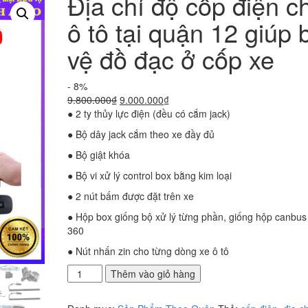
Địa chỉ độ cốp điện c
ô tô tại quận 12 giúp 
vệ đồ đạc ở cốp xe
- 8%
Giá
Giá
9.800.000
₫
9.000.000
₫
gốc
hiện
● 2 ty thủy lực điện (đều có cắm jack)
là:
tại
● Bộ dây jack cắm theo xe đầy đủ
9.800.000₫.
là:
9.000.000₫.
● Bộ giật khóa
● Bộ vi xử lý control box bằng kim loại
● 2 nút bấm được đặt trên xe
● Hộp box giống bộ xử lý từng phần, giống hộp canbus
360
● Nút nhấn zin cho từng dòng xe ô tô
Địa
Thêm vào giỏ hàng
chỉ
độ