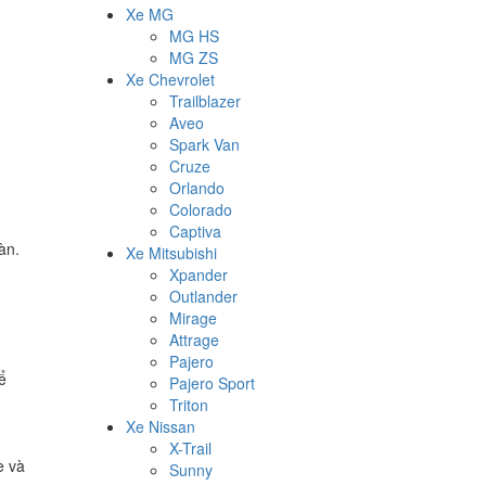
Xe MG
MG HS
MG ZS
Xe Chevrolet
Trailblazer
Aveo
Spark Van
Cruze
Orlando
Colorado
Captiva
àn.
Xe Mitsubishi
Xpander
Outlander
Mirage
Attrage
Pajero
ể
Pajero Sport
Triton
Xe Nissan
X-Trail
e và
Sunny