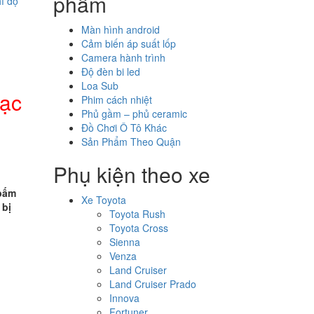
phẩm
hỉ độ
Màn hình android
Cảm biến áp suất lốp
Camera hành trình
Độ đèn bi led
Loa Sub
đạc
Phim cách nhiệt
Phủ gầm – phủ ceramic
Đồ Chơi Ô Tô Khác
Sản Phẩm Theo Quận
Phụ kiện theo xe
 bấm
Xe Toyota
 bị
Toyota Rush
Toyota Cross
Sienna
Venza
Land Cruiser
Land Cruiser Prado
Innova
Fortuner