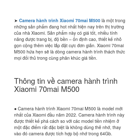
lượng
➤
Camera hành trình Xiaomi 70mai M500
là một trong
những sản phẩm đang hot nhất hiện nay trên thị trường
của nhà Xiaomi. Sản phẩm này có giá tốt, nhiều tính
năng được trang bị, độ bền – ổn định cao, thiết kế nhỏ
gọn cộng thêm việc lắp đặt cực đơn giản. Xiaomi 70mai
M500 hứa hẹn sẽ là dòng camera hành trình thách thức
mọi đối thủ trong cùng phân khúc giá tiền.
Thông tin về camera hành trình
Xiaomi 70mai M500
● Camera hành trình Xiaomi 70mai M500 là model mới
nhất của Xiaomi đầu năm 2022. Camera hành trình này
được thiết kế phá cách so với các model tiền nhiệm ở
một đặc điểm rất đặc biệt là không dùng thẻ nhớ, thay
vào đó camera được tích hợp bộ nhớ trong 64Gb.