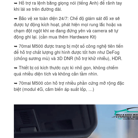
➥ Hỗ trợ ra lệnh bằng giọng nói (tiếng Anh) để rảnh tay
khi lái xe trên đường dài.
➥ Bảo vệ xe toàn diện 24/7: Chế độ giám sát đỗ xe sẽ
được tự động kích hoạt, phát hiện mọi rung lắc hoặc va
chạm đột ngột khi xe đang đứng yên và camera sẽ tự
động ghi lại. (cần mua thêm Hardware Kit)
➥ 70mai M500 được trang bị một số công nghệ tiên tiến
để hỗ trợ chất lượng ghi hình được tốt hơn như DeFog
(chống sương mù) và 3D DNR (hỗ trợ khử nhiễu), HDR.
➥ Thiết bị có kích thước cực kì nhỏ gọn, không chiếm
quá nhiều diện tích và không cản tầm nhìn.
➥ 70mai M500 còn hỗ trợ nhiều phần cứng mở rộng đặc
biệt (modul 4G, cảm biến áp suất lốp, …)