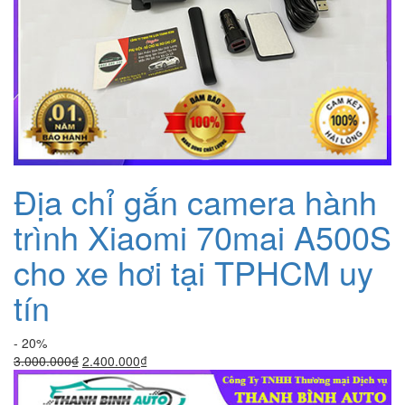
Địa chỉ gắn camera hành
trình Xiaomi 70mai A500S
cho xe hơi tại TPHCM uy
tín
- 20%
Giá
Giá
3.000.000
₫
2.400.000
₫
gốc
hiện
là:
tại