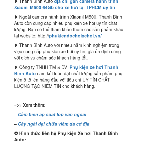
❥ Thanh Bình Auto
địa chỉ gắn camera hành trình
Xiaomi M500 64Gb cho xe hơi tại TPHCM uy tín
❥ Ngoài camera hành trình Xiaomi M500, Thanh Bình
Auto còn cung cấp nhiều phụ kiện xe hơi uy tín chất
lượng. Bạn có thể tham khảo thêm các sản phẩm khác
tại website: http://
phukiendochoixehoi.vn/
❥ Thanh Bình Auto với nhiều năm kinh nghiệm trong
việc cung cấp phụ kiện xe hơi uy tín, giá ổn định cùng
với dịch vụ chăm sóc khách hàng tốt.
❥ Công ty TNHH TM & DV
Phụ kiện xe hơi Thanh
Bình Auto
cam kết luôn đặt chất lượng sản phẩm phụ
kiện ô tô lên hàng đầu với tiêu chí UY TÍN CHẤT
LƯỢNG TẠO NIỀM TIN cho khách hàng.
=>>
Xem thêm:
–
Cảm biến áp suất lốp van ngoài
–
Cây ngải dại chữa viêm da cơ địa
✪
Hình thức liên hệ Phụ kiện Xe hơi Thanh Bình
Auto: