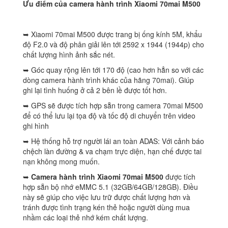
Ưu điểm của camera hành trình Xiaomi 70mai M500
➥ Xiaomi 70mai M500 được trang bị ống kính 5M, khẩu
độ F2.0 và độ phân giải lên tới 2592 x 1944 (1944p) cho
chất lượng hình ảnh sắc nét.
➥ Góc quay rộng lên tới 170 độ (cao hơn hẳn so với các
dòng camera hành trình khác của hãng 70mai). Giúp
ghi lại tình huống ở cả 2 bên lề được tốt hơn.
➥ GPS sẽ được tích hợp sẵn trong camera 70mai M500
để có thể lưu lại tọa độ và tốc độ di chuyển trên video
ghi hình
➥ Hệ thống hỗ trợ người lái an toàn ADAS: Với cảnh báo
chệch làn đường & va chạm trực diện, hạn chế được tai
nạn không mong muốn.
➥
Camera hành trình Xiaomi 70mai M500
được tích
hợp sẵn bộ nhớ eMMC 5.1 (32GB/64GB/128GB). Điều
này sẽ giúp cho việc lưu trữ được chất lượng hơn và
tránh được tình trạng kén thẻ hoặc người dùng mua
nhầm các loại thẻ nhớ kém chất lượng.