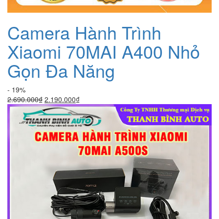
Camera Hành Trình
Xiaomi 70MAI A400 Nhỏ
Gọn Đa Năng
- 19%
Giá
Giá
2.690.000
₫
2.190.000
₫
gốc
hiện
là:
tại
2.690.000₫.
là:
2.190.000₫.