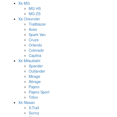
Xe MG
MG HS
MG ZS
Xe Chevrolet
Trailblazer
Aveo
Spark Van
Cruze
Orlando
Colorado
Captiva
Xe Mitsubishi
Xpander
Outlander
Mirage
Attrage
Pajero
Pajero Sport
Triton
Xe Nissan
X-Trail
Sunny