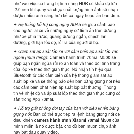
nhờ vào việc có trang bị tính năng HDR có khẩu độ lớn
f2.0 nên khi quay và chụp chất lượng hình ảnh sẽ nhận
được nhiều ánh sáng hơn kể cả ngày hoặc lẫn ban đêm.
✦
Hệ thống hỗ trợ công nghệ ADAS
sẽ giúp cảnh báo
cho người lái xe về những nguy cơ tiềm ẩn trên đường
như xe phía trước, quãng đường ngắn, chệch làn
đường, giới hạn tốc độ, lối ra của người đi bộ.
✦
Giám sát áp suất lốp xe với cảm biến áp suất lốp van
ngoài (mua riêng)
: Camera hành trình 70mai M500 sẽ
giúp bạn ngăn ngừa rủi ro an toàn và theo dõi tình trạng
của lốp xe theo thời gian thực. Nó nhận tín hiệu qua
Bluetooth từ các cảm biến của hệ thống giám sát áp
suất lốp xe và sẽ thông báo đến bạn bằng giọng nói nếu
các cảm biến phát hiện áp suất lốp bất thường. Thông
tin về nhiệt độ và áp suất lốp theo thời gian thực cũng có
sẵn trong App 70mai.
✦
Hỗ trợ giải phóng đôi tay của bạn với điều khiển bằng
giọng nói
: Bạn có thể trực tiếp ra lệnh bằng giọng nói để
điều khiển
camera hành trình Xiaomi 70mai M500
của
mình miễn là nó được bật, cho dù bạn muốn chụp ảnh
hay bắt đầu quay video.