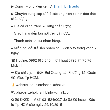
▶ Công Ty phụ kiện xe hơi
Thanh bình auto
▶ Chuyên cung cấp sỉ / lẻ các phụ kiện xe hơi độc đáo
chất lượng.
– Giá cả cạnh tranh + Hàng chất lượng.
– Giao hàng đến tận nơi trên cả nước.
– Thanh toán khi đã nhận hàng.
– Miễn phí đổi trả sản phẩm phụ kiện ô tô trong vòng 7
ngày.
☎ Hotline: 0962 665 345 – Kĩ Thuật 0798 74 75 76 (
Mr:Bình )
➥ Địa chỉ cty: 119/24 Bùi Quang Là, Phường 12, Quận
Gò Vấp, Tp HCM.
website: phukiendochoixehoi.vn
✉:
phukienxehoithanhbinh@gmail.com
✪ Số ĐKKD – MST: 0315240037 do Sở Kế hoạch Đầu
tư Tp.HCM cấp ngày 29/10/2015