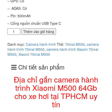
– GPS: Có
– ADAS: Có
– Pin: 500mAh
– Cổng nguồn chuẩn USB Type C
Địa
Thêm vào giỏ hàng
chỉ
gắn
Danh mục:
Camera hành trình
Thẻ:
70mai M500
,
camera
camera
hành trình 70mai M500
,
camera hành trình Xiaomi 70mai
hành
M500
,
Xiaomi 70mai M500
trình
Xiaomi
Chi tiết sản phẩm
M500
64Gb
cho
Địa chỉ gắn camera hành
xe
trình Xiaomi M500 64Gb
hơi
tại
cho xe hơi tại TPHCM uy
TPHCM
uy
tín
tín
số