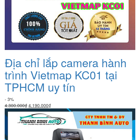
Địa chỉ lắp camera hành
trình Vietmap KC01 tại
TPHCM uy tín
- 3%
Giá
Giá
4.300.000
₫
4.190.000
₫
gốc
hiện
là:
tại
4.300.000₫.
là:
4.190.000₫.