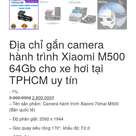
Địa chỉ gắn camera
hành trình Xiaomi M500
64Gb cho xe hơi tại
TPHCM uy tín
- 7%
Giá
Giá
3.000.000
₫
2.800.000
₫
gốc
hiện
– Tên sản phẩm: Camera hành trình Xiaomi 70mai M500
là:
tại
(Bản quốc tế)
3.000.000₫.
là:
– Độ phân giải: 2592 x 1944
2.800.000₫.
– Góc quay siêu rộng 170°, khẩu độ: F2.0