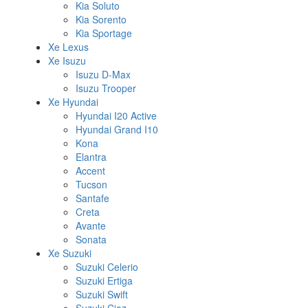
Kia Soluto
Kia Sorento
Kia Sportage
Xe Lexus
Xe Isuzu
Isuzu D-Max
Isuzu Trooper
Xe Hyundai
Hyundai I20 Active
Hyundai Grand I10
Kona
Elantra
Accent
Tucson
Santafe
Creta
Avante
Sonata
Xe Suzuki
Suzuki Celerio
Suzuki Ertiga
Suzuki Swift