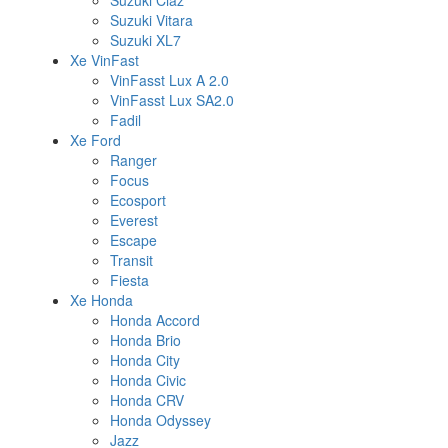
Suzuki Ciaz
Suzuki Vitara
Suzuki XL7
Xe VinFast
VinFasst Lux A 2.0
VinFasst Lux SA2.0
Fadil
Xe Ford
Ranger
Focus
Ecosport
Everest
Escape
Transit
Fiesta
Xe Honda
Honda Accord
Honda Brio
Honda City
Honda Civic
Honda CRV
Honda Odyssey
Jazz