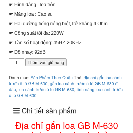
2.500.000₫.
☛ Hình dáng : loa tròn
☛ Màng loa : Cao su
☛ Hai đường tiếng riêng biệt, trở kháng 4 Ohm
☛ Công suất tối đa: 220W
☛ Tần số hoạt động: 45HZ-20KHZ
☛ Độ nhạy: 92dB
Địa
Thêm vào giỏ hàng
chỉ
gắn
Danh mục:
Sản Phẩm Theo Quận
Thẻ:
địa chỉ gắn loa cánh
loa
trước ô tô GB M-630
,
gắn loa cánh trước ô tô GB M-630 ở
GB
đâu
,
loa cánh trước ô tô GB M-630
,
tính năng loa cánh trước
M-
ô tô GB M-630
630
cánh
Chi tiết sản phẩm
trước
cho
ô
Địa chỉ gắn loa GB M-630
tô
ở