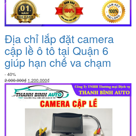
Địa chỉ lắp đặt camera
cập lề ô tô tại Quận 6
giúp hạn chế va chạm
- 40%
Giá
Giá
2.000.000
₫
1.200.000
₫
gốc
hiện
là:
tại
2.000.000₫.
là:
1.200.000₫.