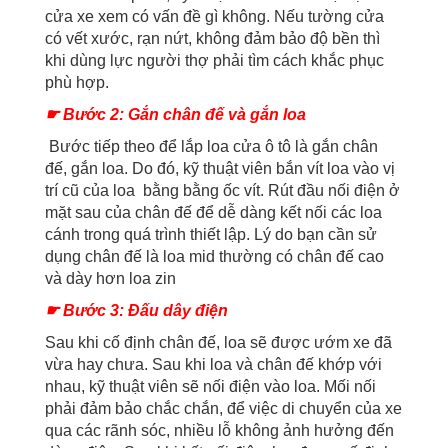
cửa xe xem có vấn đề gì không. Nếu tường cửa
có vết xước, rạn nứt, không đảm bảo độ bền thì
khi dùng lực người thợ phải tìm cách khắc phục
phù hợp.
☛ Bước 2: Gắn chân đế và gắn loa
Bước tiếp theo để lắp loa cửa ô tô là gắn chân
đế, gắn loa. Do đó, kỹ thuật viên bắn vít loa vào vị
trí cũ của loa bằng bằng ốc vít. Rút đầu nối điện ở
mặt sau của chân đế để dễ dàng kết nối các loa
cánh trong quá trình thiết lập. Lý do bạn cần sử
dụng chân đế là loa mid thường có chân đế cao
và dày hơn loa zin
☛ Bước 3: Đấu dây điện
Sau khi cố định chân đế, loa sẽ được ướm xe đã
vừa hay chưa. Sau khi loa và chân đế khớp với
nhau, kỹ thuật viên sẽ nối điện vào loa. Mối nối
phải đảm bảo chắc chắn, để việc di chuyển của xe
qua các rãnh sóc, nhiều lỗ không ảnh hưởng đến