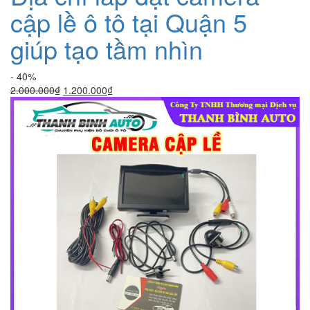
cập lề ô tô tại Quận 5
giúp tạo tầm nhìn
- 40%
Giá
Giá
2.000.000
₫
1.200.000
₫
gốc
hiện
là:
tại
2.000.000₫.
là:
1.200.000₫.