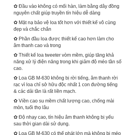
✿ Đầu vào không có mối hàn, làm bằng dây đồng
nguyên chất giúp truyền tín hiệu dễ dàng
✿ Mặt nạ bảo vệ loa tốt hơn với thiết kế vô cùng
đẹp và chắc chắn
✿ Phần đầu loa được thiết kế cao hơn làm cho
âm thanh cao và trong
✿ Thiết kế loa tweeter vòm mềm, giúp tăng khả
năng xử lý điện năng trong khi giảm độ méo tần số
cao.
✿ Loa GB M-630 không bị rời tiếng, âm thanh rời
rạc vì loa chỉ sở hữu độc nhất 1 con đường tiếng
& các dải tần là rất liền mạch.
✿ Viền cao su mềm chất lượng cao, chống mài
mòn, tuổi thọ lâu
✿ Độ nhạy cao, tín hiệu âm thanh không bị yếu
sau thời gian dài sử dụng.
✿ Loa GB M-630 có thể phát lớn mà không bị méo