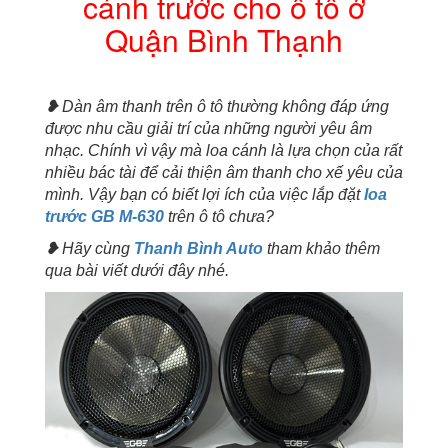
cánh trước cho ô tô ở
Quận
Quận Bình Thạnh
Bình
Thạnh
số
lượng
❥
Dàn âm thanh trên ô tô thường không đáp ứng
được nhu cầu giải trí của những người yêu âm
nhạc. Chính vì vậy mà loa cánh là lựa chọn của rất
nhiều bác tài để cải thiện âm thanh cho xế yêu của
mình. Vậy bạn có biết lợi ích của việc lắp đặt
loa
trước GB M-630
trên ô tô chưa?
❥
Hãy cùng
Thanh Bình Auto
tham khảo thêm
qua bài viết dưới đây nhé.