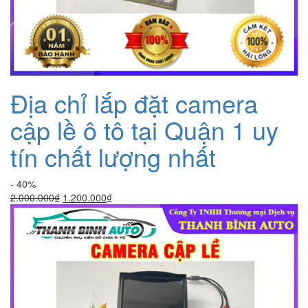
Địa chỉ lắp đặt camera
cập lề ô tô tại Quận 1 uy
tín chất lượng nhất
- 40%
Giá
Giá
2.000.000
₫
1.200.000
₫
gốc
hiện
là:
tại
2.000.000₫.
là:
1.200.000₫.