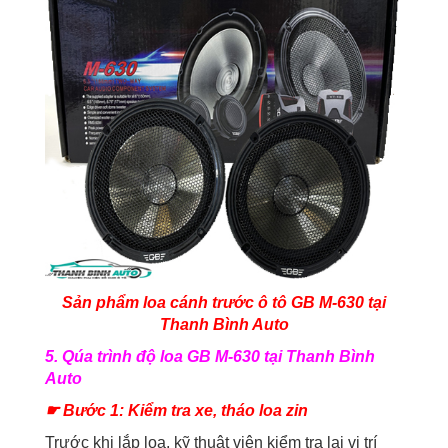
Sản phẩm loa cánh trước ô tô GB M-630 tại
Thanh Bình Auto
5. Qúa trình độ
loa GB M-630
tại Thanh Bình
Auto
☛ Bước 1: Kiểm tra xe, tháo loa zin
Trước khi lắp loa, kỹ thuật viên kiểm tra lại vị trí