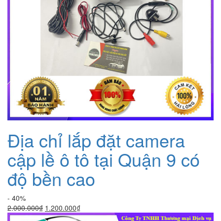
Địa chỉ lắp đặt camera
cập lề ô tô tại Quận 9 có
độ bền cao
- 40%
Giá
Giá
2.000.000
₫
1.200.000
₫
gốc
hiện