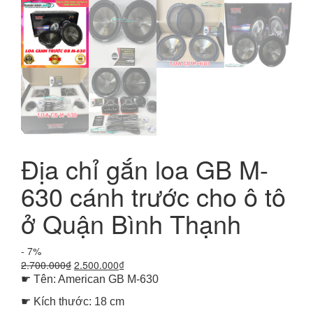
Địa chỉ gắn loa GB M-
630 cánh trước cho ô tô
ở Quận Bình Thạnh
- 7%
Giá
Giá
2.700.000
₫
2.500.000
₫
gốc
hiện
☛ Tên: American GB M-630
là:
tại
☛ Kích thước: 18 cm
2.700.000₫.
là: