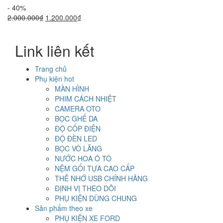
- 40%
Giá
Giá
2.000.000
₫
1.200.000
₫
gốc
hiện
là:
tại
Link liên kết
2.000.000₫.
là:
1.200.000₫.
Trang chủ
Phụ kiện hot
MÀN HÌNH
PHIM CÁCH NHIỆT
CAMERA OTO
BỌC GHẾ DA
ĐỘ CỐP ĐIỆN
ĐỘ ĐÈN LED
BỌC VÔ LĂNG
NƯỚC HOA Ô TÔ
NỆM GỐI TỰA CAO CẤP
THẺ NHỚ USB CHÍNH HÃNG
ĐỊNH VỊ THEO DÕI
PHỤ KIỆN DÙNG CHUNG
Sản phẩm theo xe
PHỤ KIỆN XE FORD