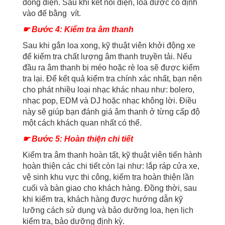
dòng điện. Sau khi kết nối điện, loa được cố định
vào đế bằng vít.
☛ Bước 4: Kiểm tra âm thanh
Sau khi gắn loa xong, kỹ thuật viên khởi động xe
để kiểm tra chất lượng âm thanh truyền tải. Nếu
đầu ra âm thanh bị méo hoặc rè loa sẽ được kiểm
tra lại. Để kết quả kiểm tra chính xác nhất, bạn nên
cho phát nhiều loại nhạc khác nhau như: bolero,
nhạc pop, EDM và DJ hoặc nhạc không lời. Điều
này sẽ giúp bạn đánh giá âm thanh ở từng cấp độ
một cách khách quan nhất có thể.
☛ Bước 5: Hoàn thiện chi tiết
Kiểm tra âm thanh hoàn tất, kỹ thuật viên tiến hành
hoàn thiện các chi tiết còn lại như: lắp ráp cửa xe,
vệ sinh khu vực thi công, kiểm tra hoàn thiện lần
cuối và bàn giao cho khách hàng. Đồng thời, sau
khi kiểm tra, khách hàng được hướng dẫn kỹ
lưỡng cách sử dụng và bảo dưỡng loa, hẹn lịch
kiểm tra, bảo dưỡng định kỳ.