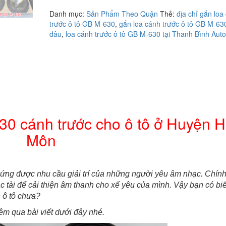
gắn
Danh mục:
Sản Phẩm Theo Quận
Thẻ:
địa chỉ gắn loa
loa
trước ô tô GB M-630
,
gắn loa cánh trước ô tô GB M-630
GB
đâu
,
loa cánh trước ô tô GB M-630 tại Thanh Bình Auto
M-
630
cánh
trước
cho
ô
tô
ở
Huyện
30 cánh trước cho ô tô ở Huyện 
Hóc
Môn
Môn
số
lượng
ứng được nhu cầu giải trí của những người yêu âm nhạc. Chính
c tài để cải thiện âm thanh cho xế yêu của mình. Vậy bạn có biết
n ô tô chưa?
m qua bài viết dưới đây nhé.