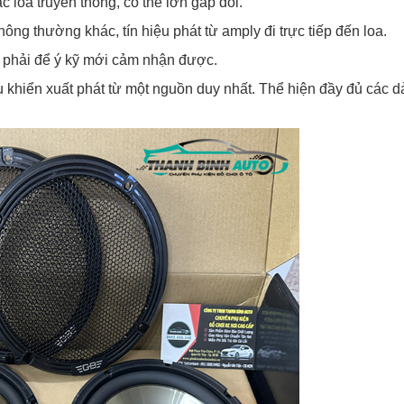
loa truyền thống, có thể lớn gấp đôi.
ng thường khác, tín hiệu phát từ amply đi trực tiếp đến loa.
ạn phải để ý kỹ mới cảm nhận được.
ểu khiển xuất phát từ một nguồn duy nhất. Thể hiện đầy đủ các d