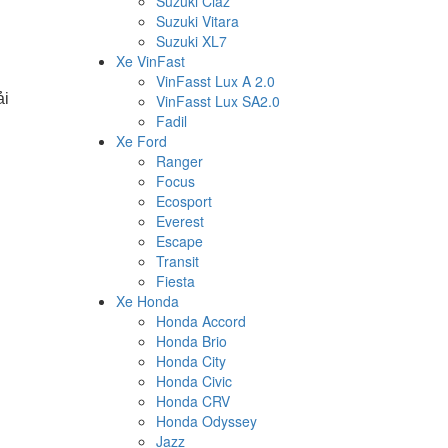
Suzuki Ciaz
Suzuki Vitara
Suzuki XL7
Xe VinFast
VinFasst Lux A 2.0
ải
VinFasst Lux SA2.0
Fadil
Xe Ford
Ranger
Focus
Ecosport
Everest
Escape
Transit
Fiesta
Xe Honda
Honda Accord
Honda Brio
Honda City
Honda Civic
Honda CRV
Honda Odyssey
Jazz