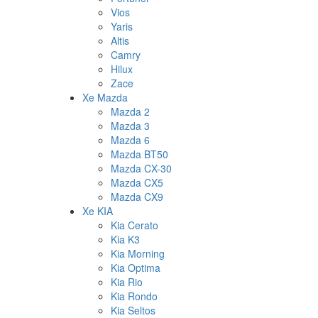
Vios
Yaris
Altis
Camry
Hilux
Zace
Xe Mazda
Mazda 2
Mazda 3
Mazda 6
Mazda BT50
Mazda CX-30
Mazda CX5
Mazda CX9
Xe KIA
Kia Cerato
Kia K3
Kia Morning
Kia Optima
Kia Rio
Kia Rondo
Kia Seltos