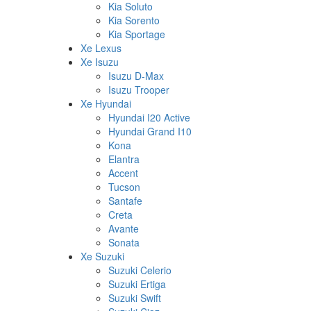
Kia Soluto
Kia Sorento
Kia Sportage
Xe Lexus
Xe Isuzu
Isuzu D-Max
Isuzu Trooper
Xe Hyundai
Hyundai I20 Active
Hyundai Grand I10
Kona
Elantra
Accent
Tucson
Santafe
Creta
Avante
Sonata
Xe Suzuki
Suzuki Celerio
Suzuki Ertiga
Suzuki Swift