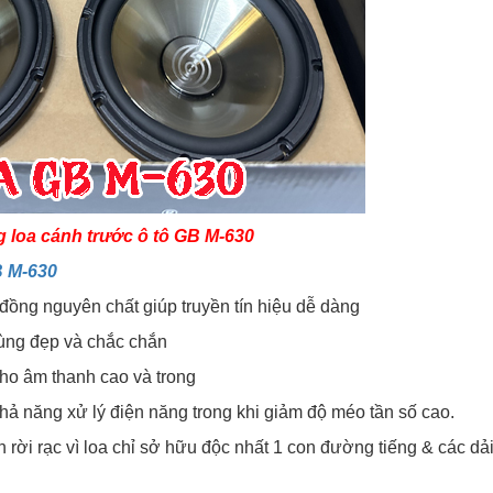
g loa cánh trước ô tô GB M-630
B M-630
y đồng nguyên chất giúp truyền tín hiệu dễ dàng
cùng đẹp và chắc chắn
 cho âm thanh cao và trong
hả năng xử lý điện năng trong khi giảm độ méo tần số cao.
 rời rạc vì loa chỉ sở hữu độc nhất 1 con đường tiếng & các dải