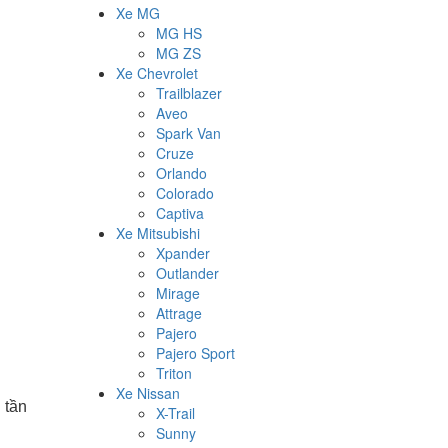
Xe MG
MG HS
MG ZS
Xe Chevrolet
Trailblazer
Aveo
Spark Van
Cruze
Orlando
Colorado
Captiva
Xe Mitsubishi
Xpander
Outlander
Mirage
Attrage
Pajero
Pajero Sport
Triton
Xe Nissan
 tần
X-Trail
Sunny