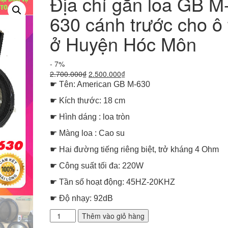
Địa chỉ gắn loa GB M
630 cánh trước cho ô 
ở Huyện Hóc Môn
- 7%
Giá
Giá
2.700.000
₫
2.500.000
₫
gốc
hiện
☛ Tên: American GB M-630
là:
tại
☛ Kích thước: 18 cm
2.700.000₫.
là:
2.500.000₫.
☛ Hình dáng : loa tròn
☛ Màng loa : Cao su
☛ Hai đường tiếng riêng biệt, trở kháng 4 Ohm
☛ Công suất tối đa: 220W
☛ Tần số hoạt động: 45HZ-20KHZ
☛ Độ nhạy: 92dB
Địa
Thêm vào giỏ hàng
chỉ