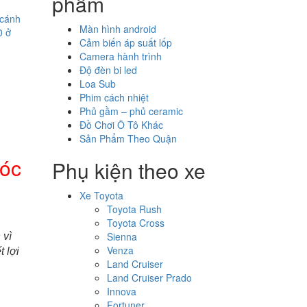
phẩm
 cánh
Màn hình android
 ở
Cảm biến áp suất lốp
Camera hành trình
Độ đèn bi led
Loa Sub
Phim cách nhiệt
Phủ gầm – phủ ceramic
Đồ Chơi Ô Tô Khác
Sản Phẩm Theo Quận
Hóc
Phụ kiện theo xe
Xe Toyota
Toyota Rush
Toyota Cross
Sienna
 vì
Venza
 lợi
Land Cruiser
Land Cruiser Prado
Innova
Fortuner