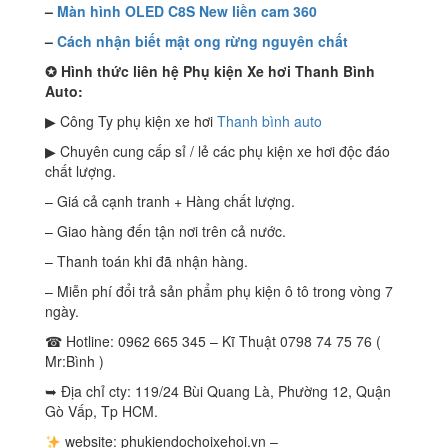
–
Màn hình OLED C8S New liền cam 360
–
Cách nhận biết mật ong rừng nguyên chất
✪ Hình thức liên hệ Phụ kiện Xe hơi Thanh Bình
Auto:
▶ Công Ty phụ kiện xe hơi
Thanh bình auto
▶ Chuyên cung cấp sỉ / lẻ các phụ kiện xe hơi độc đáo
chất lượng.
– Giá cả cạnh tranh + Hàng chất lượng.
– Giao hàng đến tận nơi trên cả nước.
– Thanh toán khi đã nhận hàng.
– Miễn phí đổi trả sản phẩm phụ kiện ô tô trong vòng 7
ngày.
☎ Hotline: 0962 665 345 – Kĩ Thuật 0798 74 75 76 (
Mr:Bình )
➥ Địa chỉ cty: 119/24 Bùi Quang Là, Phường 12, Quận
Gò Vấp, Tp HCM.
website: phukiendochoixehoi.vn –