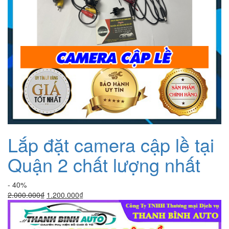
Lắp đặt camera cập lề tại
Quận 2 chất lượng nhất
- 40%
Giá
Giá
2.000.000
₫
1.200.000
₫
gốc
hiện
là:
tại
2.000.000₫.
là: