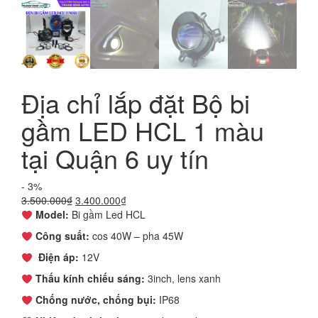
Địa chỉ lắp đặt Bộ bi
gầm LED HCL 1 màu
tại Quận 6 uy tín
- 3%
Giá
Giá
3.500.000
₫
3.400.000
₫
gốc
hiện
Model:
Bi gầm Led HCL
là:
tại
Công suất:
cos 40W – pha 45W
3.500.000₫.
là:
3.400.000₫.
Điện áp:
12V
Thấu kính chiếu sáng:
3inch, lens xanh
Chống nước, chống bụi:
IP68