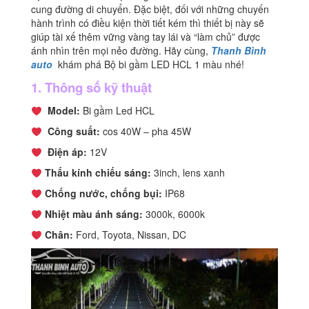
cung đường di chuyển. Đặc biệt, đối với những chuyến
hành trình có điều kiện thời tiết kém thì thiết bị này sẽ
giúp tài xế thêm vững vàng tay lái và “làm chủ” được
ánh nhìn trên mọi nẻo đường. Hãy cùng,
Thanh Bình
auto
khám phá Bộ bi gầm LED HCL 1 màu nhé!
1. Thông số kỹ thuật
Model:
Bi gầm Led HCL
Công suất:
cos 40W – pha 45W
Điện áp:
12V
Thấu kính chiếu sáng:
3inch, lens xanh
Chống nước, chống bụi:
IP68
Nhiệt màu ánh sáng:
3000k, 6000k
Chân:
Ford, Toyota, Nissan, DC