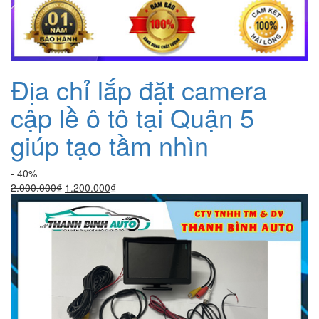
Địa chỉ lắp đặt camera
cập lề ô tô tại Quận 5
giúp tạo tầm nhìn
- 40%
Giá
Giá
2.000.000
₫
1.200.000
₫
gốc
hiện
là:
tại
2.000.000₫.
là:
1.200.000₫.