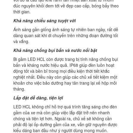
đúc nguyên khối đem tới vẻ đẹp cao cấp, bóng bẩy theo
thời gian.
Khả năng chiếu sáng tuyệt vời
Ánh sáng gần giống ánh sáng tự nhiên ban ngày, rất dễ
dàng quan sát khi di chuyển trên những đoạn đường tối
và vắng.
Khả năng chống bụi bẩn và nước nổi bật
Bi gầm LED HCL còn được trang bị tính năng chống bụi
bẩn và kháng nước hiệu quả. IP68 giúp đèn luôn hoạt
động tốt và bền bỉ trong mọi điều kiện thời tiết khắc
nghiệt nhất. Điều này còn giúp các chủ xế tiết kiệm một
khoản cho việc bảo dưỡng hay tân trang lại xế hộp mỗi
tháng.
Lắp đặt dễ dàng, tiện lợi
LED HCL không chỉ hỗ trợ quá trình tăng sáng cho đèn
gầm của xe mà còn giúp việc lắp đặt trở nên nhanh
chóng và tiện lợi hơn. Ngoài ra, chủ xế sẽ không cần
phải độ lại ốp dưỡng gầm của xe, vẫn giữ nguyên được
kiểu dáng ban đầu như ý người dùng mong muốn.