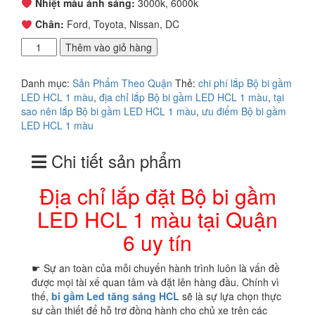
Nhiệt màu ánh sáng:
3000k, 6000k
Chân:
Ford, Toyota, Nissan, DC
Địa
Thêm vào giỏ hàng
chỉ
lắp
Danh mục:
Sản Phẩm Theo Quận
Thẻ:
chi phí lắp Bộ bi gầm
đặt
LED HCL 1 màu
,
địa chỉ lắp Bộ bi gầm LED HCL 1 màu
,
tại
Bộ
sao nên lắp Bộ bi gầm LED HCL 1 màu
,
ưu điểm Bộ bi gầm
bi
LED HCL 1 màu
gầm
LED
Chi tiết sản phẩm
HCL
1
màu
Địa chỉ lắp đặt Bộ bi gầm
tại
LED HCL 1 màu tại Quận
Quận
6
6 uy tín
uy
tín
☛ Sự an toàn của mỗi chuyến hành trình luôn là vấn đề
số
được mọi tài xế quan tâm và đặt lên hàng đầu. Chính vì
lượng
thế,
bi gầm
Led tăng sáng HCL
sẽ là sự lựa chọn thực
sự cần thiết để hỗ trợ đồng hành cho chủ xe trên các