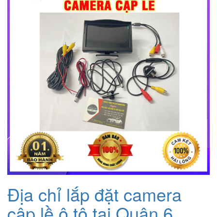
1.200.000₫.
Địa chỉ lắp đặt camera
cập lề ô tô tại Quận 6