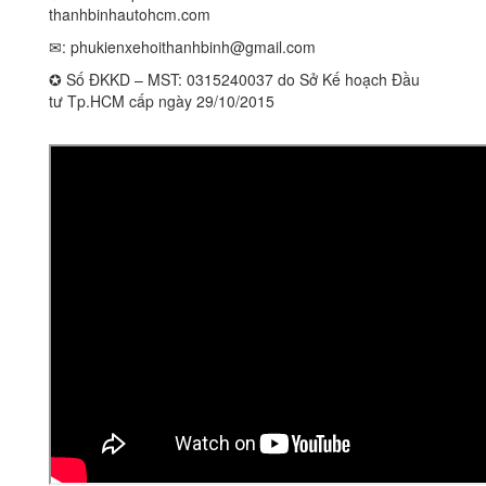
thanhbinhautohcm.com
✉:
phukienxehoithanhbinh@gmail.com
✪ Số ĐKKD – MST: 0315240037 do Sở Kế hoạch Đầu
tư Tp.HCM cấp ngày 29/10/2015