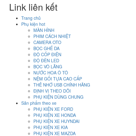
Link liên kết
2.000.000₫.
là:
1.200.000₫.
Trang chủ
Phụ kiện hot
MÀN HÌNH
PHIM CÁCH NHIỆT
CAMERA OTO
BỌC GHẾ DA
ĐỘ CỐP ĐIỆN
ĐỘ ĐÈN LED
BỌC VÔ LĂNG
NƯỚC HOA Ô TÔ
NỆM GỐI TỰA CAO CẤP
THẺ NHỚ USB CHÍNH HÃNG
ĐỊNH VỊ THEO DÕI
PHỤ KIỆN DÙNG CHUNG
Sản phẩm theo xe
PHỤ KIỆN XE FORD
PHỤ KIỆN XE HONDA
PHỤ KIỆN XE HUYNDAI
PHỤ KIỆN XE KIA
PHỤ KIỆN XE MAZDA