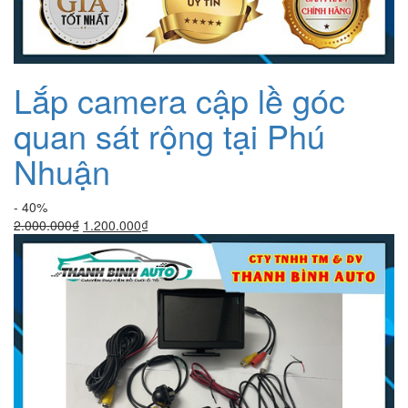
Lắp camera cập lề góc
quan sát rộng tại Phú
Nhuận
- 40%
Giá
Giá
2.000.000
₫
1.200.000
₫
gốc
hiện
là:
tại
2.000.000₫.
là:
1.200.000₫.