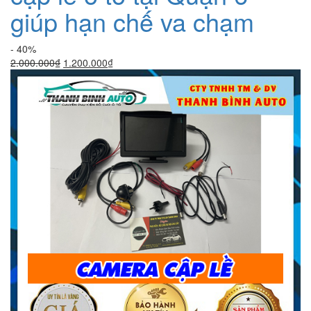
giúp hạn chế va chạm
- 40%
Giá
Giá
2.000.000
₫
1.200.000
₫
gốc
hiện
là:
tại
2.000.000₫.
là:
1.200.000₫.