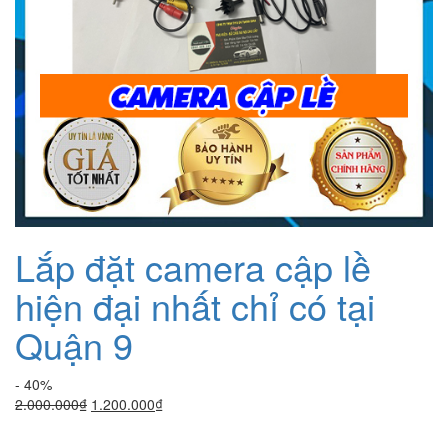
Lắp đặt camera cập lề
hiện đại nhất chỉ có tại
Quận 9
- 40%
Giá
Giá
2.000.000
₫
1.200.000
₫
gốc
hiện
là:
tại