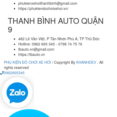
phukienxehoithanhbinh@gmail.com
https://phukiendochoixehoi.vn/
THANH BÌNH AUTO QUẬN
9
482 Lê Văn Việt, P Tân Nhơn Phú A, TP Thủ Đức
Hotline: 0962 665 345 - 0798 74 75 76
tbauto.vn@gmail.com
https://tbauto.vn
PHỤ KIỆN ĐỒ CHƠI XE HƠI
/
Copyright By
KHANHDEV
. All
rights reserved
0962665345