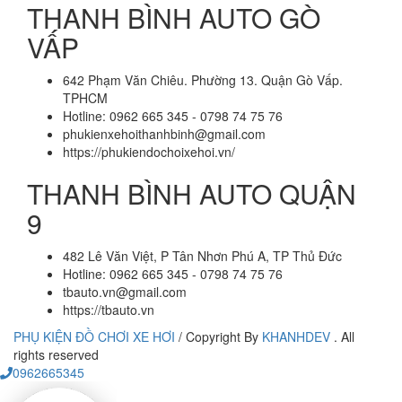
THANH BÌNH AUTO GÒ
VẤP
642 Phạm Văn Chiêu. Phường 13. Quận Gò Vấp.
TPHCM
Hotline: 0962 665 345 - 0798 74 75 76
phukienxehoithanhbinh@gmail.com
https://phukiendochoixehoi.vn/
THANH BÌNH AUTO QUẬN
9
482 Lê Văn Việt, P Tân Nhơn Phú A, TP Thủ Đức
Hotline: 0962 665 345 - 0798 74 75 76
tbauto.vn@gmail.com
https://tbauto.vn
PHỤ KIỆN ĐỒ CHƠI XE HƠI
/
Copyright By
KHANHDEV
. All
rights reserved
0962665345