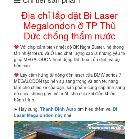
TP
Thủ
Địa chỉ lắp đặt Bi Laser
Đức
Megalondon ở TP Thủ
chống
thấm
Đức chống thấm nước
nước
số
Với chip cảm biến nhiệt độ BK Night Buster, hệ thống
lượng
tản nhiệt tối ưu và Ổ Led chất lượng cao là những yếu tố
giúp MEGALODON hoạt động linh hoạt, ổn định và độ
bền cao.
Lấy cảm hứng từ dòng đèn laser của BMW series 7,
MEGALODON tạo nên sự sang trọng và tinh tế, nâng
tầm cho chiếc xe của bạn, sản phẩm cung cấp ánh sáng
dễ chịu, không gây mỏi mắt, khó chịu khi điều khiển.
hành trình.
➤ Hãy cùng,
Thanh Bình Auto
tìm hiểu thêm về
Bi
Laser Megalondon này
nhé!