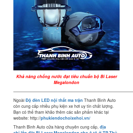
Khả năng chống nước đạt tiêu chuẩn bộ Bi Laser
Megalondon
————————————————————————————
Ngoài
Độ đèn LED nội thất ma trận
Thanh Bình Auto
còn cung cấp nhiều phụ kiện xe hơi uy tín chất lượng.
Bạn có thể tham khảo thêm các sản phẩm khác tại
website: http://
phukiendochoixehoi.vn/
Thanh Bình Auto cửa hàng chuyên cung cấp,
địa
chỉ
lắp đặt Bi Laser Megalondon cho ô tô ở TP Thủ