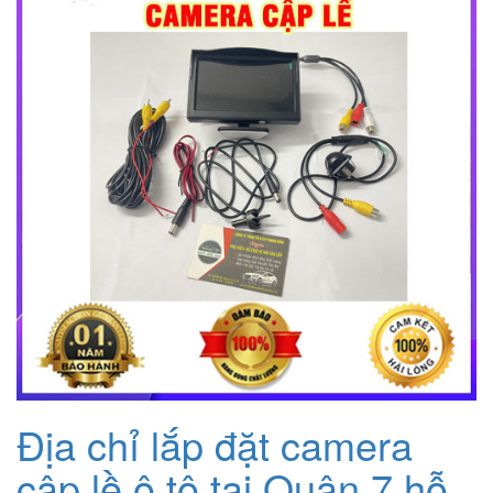
4.800.000₫.
Địa chỉ lắp đặt camera
cập lề ô tô tại Quận 7 hỗ