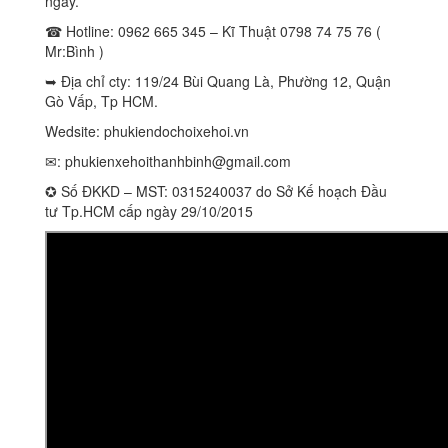
ngày.
☎ Hotline: 0962 665 345 – Kĩ Thuật 0798 74 75 76 (
Mr:Bình )
➥ Địa chỉ cty: 119/24 Bùi Quang Là, Phường 12, Quận
Gò Vấp, Tp HCM.
Wedsite: phukiendochoixehoi.vn
✉:
phukienxehoithanhbinh@gmail.com
✪ Số ĐKKD – MST: 0315240037 do Sở Kế hoạch Đầu
tư Tp.HCM cấp ngày 29/10/2015