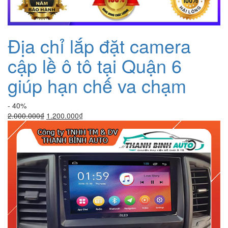
Địa chỉ lắp đặt camera
cập lề ô tô tại Quận 6
giúp hạn chế va chạm
- 40%
Giá
Giá
2.000.000
₫
1.200.000
₫
gốc
hiện
là:
tại
2.000.000₫.
là:
1.200.000₫.