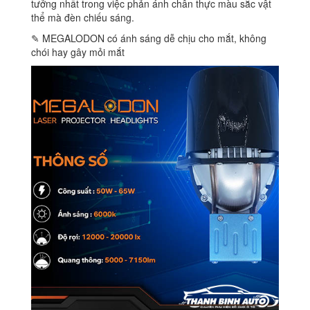
tưởng nhất trong việc phản ánh chân thực màu sắc vật
thể mà đèn chiếu sáng.
✎ MEGALODON có ánh sáng dễ chịu cho mắt, không
chói hay gây mỏi mắt