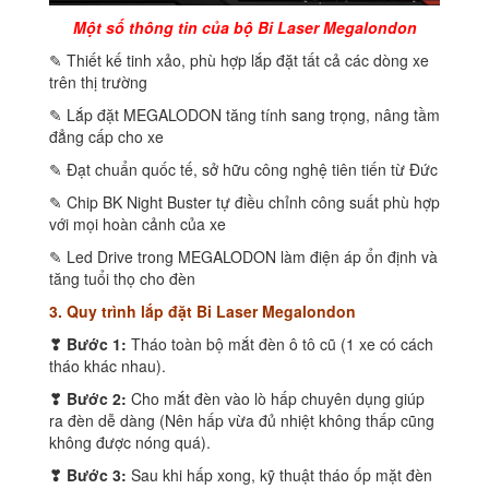
Một số thông tin của bộ Bi Laser Megalondon
✎ Thiết kế tinh xảo, phù hợp lắp đặt tất cả các dòng xe
trên thị trường
✎ Lắp đặt MEGALODON tăng tính sang trọng, nâng tầm
đẳng cấp cho xe
✎ Đạt chuẩn quốc tế, sở hữu công nghệ tiên tiến từ Đức
✎ Chip BK Night Buster tự điều chỉnh công suất phù hợp
với mọi hoàn cảnh của xe
✎ Led Drive trong MEGALODON làm điện áp ổn định và
tăng tuổi thọ cho đèn
3. Quy trình lắp đặt Bi Laser Megalondon
❣ Bước 1:
Tháo toàn bộ mắt đèn ô tô cũ (1 xe có cách
tháo khác nhau).
❣ Bước 2:
Cho mắt đèn vào lò hấp chuyên dụng giúp
ra đèn dễ dàng (Nên hấp vừa đủ nhiệt không thấp cũng
không được nóng quá).
❣ Bước 3:
Sau khi hấp xong, kỹ thuật tháo ốp mặt đèn