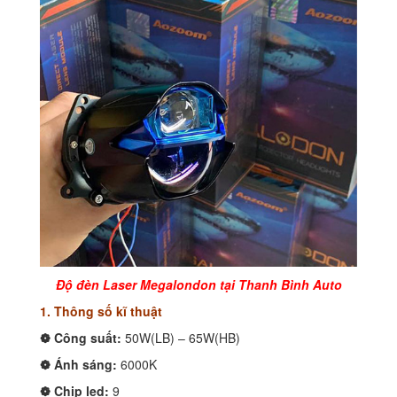
Độ đèn Laser Megalondon tại Thanh Bình Auto
1. Thông số kĩ thuật
❁ Công suất:
50W(LB) – 65W(HB)
❁ Ánh sáng:
6000K
❁ Chip led:
9