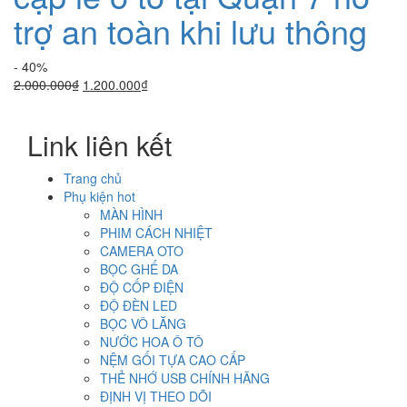
trợ an toàn khi lưu thông
- 40%
Giá
Giá
2.000.000
₫
1.200.000
₫
gốc
hiện
là:
tại
Link liên kết
2.000.000₫.
là:
1.200.000₫.
Trang chủ
Phụ kiện hot
MÀN HÌNH
PHIM CÁCH NHIỆT
CAMERA OTO
BỌC GHẾ DA
ĐỘ CỐP ĐIỆN
ĐỘ ĐÈN LED
BỌC VÔ LĂNG
NƯỚC HOA Ô TÔ
NỆM GỐI TỰA CAO CẤP
THẺ NHỚ USB CHÍNH HÃNG
ĐỊNH VỊ THEO DÕI