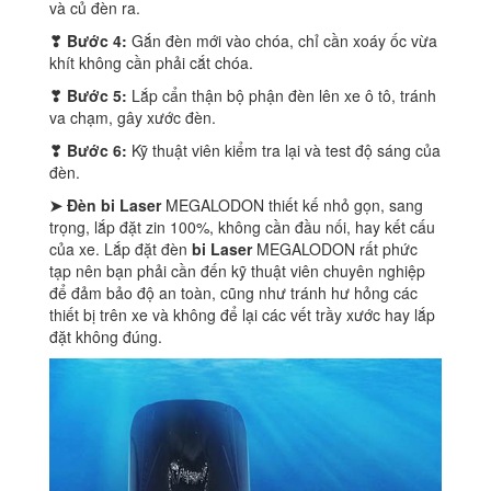
và củ đèn ra.
❣ Bước 4:
Gắn đèn mới vào chóa, chỉ cần xoáy ốc vừa
khít không cần phải cắt chóa.
❣ Bước 5:
Lắp cẩn thận bộ phận đèn lên xe ô tô, tránh
va chạm, gây xước đèn.
❣ Bước 6:
Kỹ thuật viên kiểm tra lại và test độ sáng của
đèn.
➤ Đèn bi Laser
MEGALODON thiết kế nhỏ gọn, sang
trọng, lắp đặt zin 100%, không cần đầu nối, hay kết cấu
của xe. Lắp đặt đèn
bi Laser
MEGALODON rất phức
tạp nên bạn phải cần đến kỹ thuật viên chuyên nghiệp
để đảm bảo độ an toàn, cũng như tránh hư hỏng các
thiết bị trên xe và không để lại các vết trầy xước hay lắp
đặt không đúng.