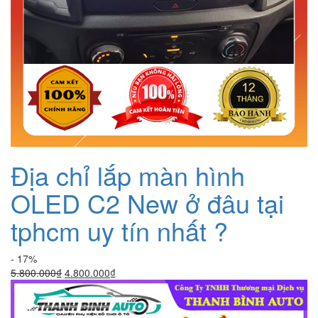
Địa chỉ lắp màn hình
OLED C2 New ở đâu tại
tphcm uy tín nhất ?
- 17%
Giá
Giá
5.800.000
₫
4.800.000
₫
gốc
hiện
là:
tại
5.800.000₫.
là: