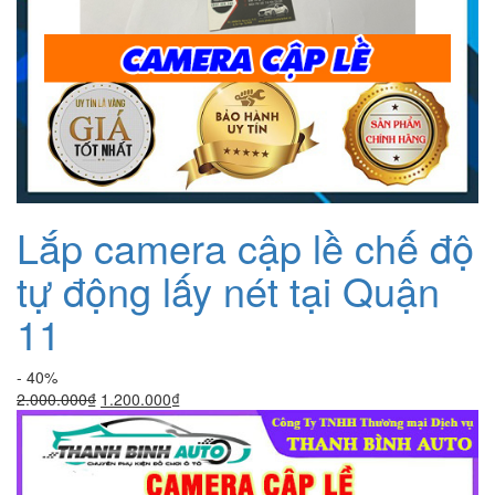
Lắp camera cập lề chế độ
tự động lấy nét tại Quận
11
- 40%
Giá
Giá
2.000.000
₫
1.200.000
₫
gốc
hiện
là:
tại
2.000.000₫.
là:
1.200.000₫.