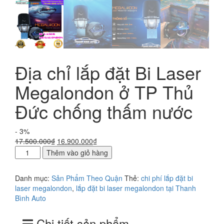
Địa chỉ lắp đặt Bi Laser
Megalondon ở TP Thủ
Đức chống thấm nước
- 3%
Giá
Giá
17.500.000
₫
16.900.000
₫
Địa
gốc
hiện
Thêm vào giỏ hàng
chỉ
là:
tại
lắp
17.500.000₫.
là:
Danh mục:
Sản Phẩm Theo Quận
Thẻ:
chi phí lắp đặt bi
đặt
16.900.000₫.
laser megalondon
,
lắp đặt bi laser megalondon tại Thanh
Bi
Bình Auto
Laser
Megalondon
Chi tiết sản phẩm
ở