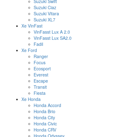
Suzuki Swift
Suzuki Ciaz
Suzuki Vitara
Suzuki XL7
Xe VinFast
VinFasst Lux A 2.0
VinFasst Lux SA2.0
Fadil
Xe Ford
Ranger
Focus
Ecosport
Everest
Escape
Transit
Fiesta
Xe Honda
Honda Accord
Honda Brio
Honda City
Honda Civic
Honda CRV
Honda Odyssey