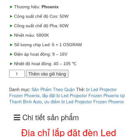
là:
tại
➤
Thương hiệu:
Phoenix
4.500.000₫.
là:
4.000.000₫.
➤
Công suất chế độ Cos: 50W
➤
Công suất chế độ Pha: 60W
➤
Nhiệt màu: 5800K
➤
Số lượng chip Led: 6 + 1 OSGRAM
➤
Điện áp hoạt động: 9 – 16V
➤
Nhiệt độ hoạt động: 40 – 105 ℃
Địa
Thêm vào giỏ hàng
chỉ
lắp
Danh mục:
Sản Phẩm Theo Quận
Thẻ:
bi Led Projector
đặt
Frozen Phoenix
,
lắp đặt bi Led Projector Frozen Phoenix tại
đèn
Thanh Bình Auto
,
ưu điểm bi Led Projector Frozen Phoenix
Led
Projector
Chi tiết sản phẩm
Frozen
Phoenix
tại
Địa chỉ lắp đặt đèn Led
Quận