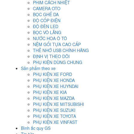
PHIM CÁCH NHIỆT
CAMERA OTO
BỌC GHẾ DA
ĐỘ CỐP ĐIỆN
ĐỘ ĐÈN LED
BỌC VÔ LĂNG
NƯỚC HOA Ô TÔ
NỆM GỐI TỰA CAO CẤP
THẺ NHỚ USB CHÍNH HÃNG
ĐỊNH VỊ THEO DÕI
PHỤ KIỆN DÙNG CHUNG
Sản phẩm theo xe
PHỤ KIỆN XE FORD
PHỤ KIỆN XE HONDA
PHỤ KIỆN XE HUYNDAI
PHỤ KIỆN XE KIA
PHỤ KIỆN XE MAZDA
PHỤ KIỆN XE MITSUBISHI
PHỤ KIỆN XE SUZUKI
PHỤ KIỆN XE TOYOTA
PHỤ KIỆN XE VINFAST
Bình ắc quy GS