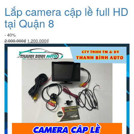
Lắp camera cập lề full HD
tại Quận 8
- 40%
Giá
Giá
2.000.000
₫
1.200.000
₫
gốc
hiện
là:
tại
2.000.000₫.
là:
1.200.000₫.