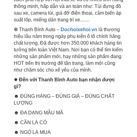
thông minh, hấp dẫn và an toàn như: Túi đựng đồ
sau xe, camera lùi, giá đỡ điện thoại, cảm biến áp
suất lốp, miếng dán trang trí xe……
❆ Thanh Bình Auto –
Dochoixehoi.vn
là thương
hiệu lâu năm trong ngày phụ kiện ô tô chính hãng
chất lượng. Đã được hơn 350.000 khách hàng tin
tưởng trên toàn Việt Nam. Nơi bạn có thể tìm kiếm
những sản phẩm mới, hay những sản phẩm đang
HOT trên thị trường để tân trang, làm mới cũng
như chăm sóc cho xế yêu của mình.
✹
Đến với Thanh Bình Auto bạn nhận được
gì?
☻ ĐÚNG HÀNG – ĐÚNG GIÁ – ĐÚNG CHẤT
LƯỢNG
☻ ĐA DẠNG MẪU MÃ
☻ CẦN LÀ CÓ
☻ NGÓ LÀ MUA