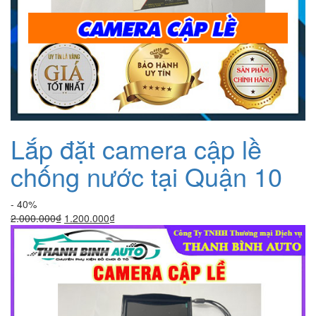
Lắp đặt camera cập lề
chống nước tại Quận 10
- 40%
Giá
Giá
2.000.000
₫
1.200.000
₫
gốc
hiện
là:
tại
2.000.000₫.
là:
1.200.000₫.