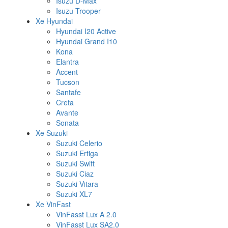
Isuzu D-Max
Isuzu Trooper
Xe Hyundai
Hyundai I20 Active
Hyundai Grand I10
Kona
Elantra
Accent
Tucson
Santafe
Creta
Avante
Sonata
Xe Suzuki
Suzuki Celerio
Suzuki Ertiga
Suzuki Swift
Suzuki Ciaz
Suzuki Vitara
Suzuki XL7
Xe VinFast
VinFasst Lux A 2.0
VinFasst Lux SA2.0