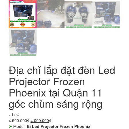
Địa chỉ lắp đặt đèn Led
Projector Frozen
Phoenix tại Quận 11
góc chùm sáng rộng
- 11%
Giá
Giá
4.500.000
₫
4.000.000
₫
gốc
hiện
➤
Model:
Bi Led Projector Frozen Phoenix