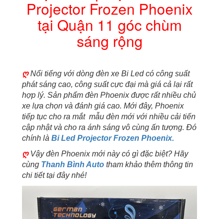
Projector Frozen Phoenix
11
góc
tại Quận 11 góc chùm
chùm
sáng
sáng rộng
rộng
số
lượng
ღ
Nổi tiếng với dòng đèn xe Bi Led có công suất
phát sáng cao, công suất cực đại mà giá cả lại rất
hợp lý. Sản phẩm đèn Phoenix được rất nhiều chủ
xe lựa chọn và đánh giá cao. Mới đây, Phoenix
tiếp tục cho ra mắt mẫu đèn mới với nhiều cải tiến
cập nhật và cho ra ánh sáng vô cùng ấn tượng. Đó
chính là
Bi Led Projector Frozen Phoenix.
ღ
Vậy đèn Phoenix mới này có gì đặc biệt? Hãy
cùng
Thanh Bình Auto
tham khảo thêm thông tin
chi tiết tại đây nhé!