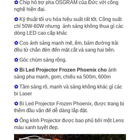
✿
Chip hỗ trợ pha OSGRAM của Đức với công
nghệ hiện đại.
✿
Kỹ thuật tối ưu hóa hiệu suất rất tốt. Công suất
chỉ 50W-60W nhưng ánh sáng không thua gì các
dòng LED cao cấp khác
✿
Cos ánh sáng mạnh mẽ, êm, bám đường trải
đều từ chân đèn đến mặt cắt và sang hai bên.
✿
Góc chùm sáng rộng.
✿
Bi Led Projector Frozen Phoenix cho
ánh
sáng pha mạnh, gom, chiếu xa 500m, 600m
✿
Tầm sáng rõ, mạnh và sáng không khác gì các
bi Laser
✿
Bi Led Projector Frozen Phoenix, được trang bị
thêm đầu vặn để dễ dàng lắp đặt.
✿
Ống kính Projector được bao phủ bởi một Lens
màu xanh tuyệt đẹp.