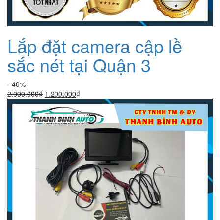
Lắp đặt camera cập lề
sắc nét tại Quận 3
- 40%
Giá
Giá
2.000.000
₫
1.200.000
₫
gốc
hiện
là:
tại
2.000.000₫.
là:
1.200.000₫.