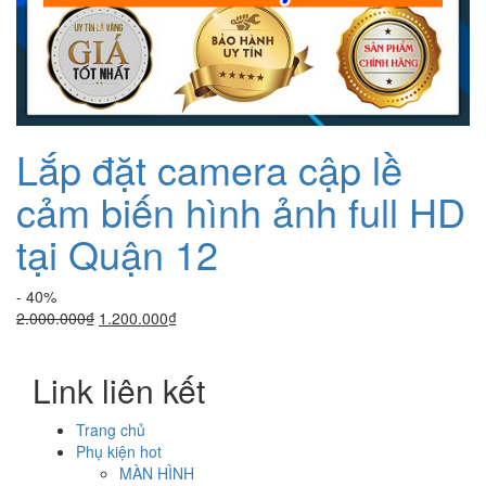
Lắp đặt camera cập lề
cảm biến hình ảnh full HD
tại Quận 12
- 40%
Giá
Giá
2.000.000
₫
1.200.000
₫
gốc
hiện
là:
tại
Link liên kết
2.000.000₫.
là:
1.200.000₫.
Trang chủ
Phụ kiện hot
MÀN HÌNH