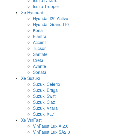
Isuzu D-Max
Isuzu Trooper
Xe Hyundai
Hyundai I20 Active
Hyundai Grand I10
Kona
Elantra
Accent
Tucson
Santafe
Creta
Avante
Sonata
Xe Suzuki
Suzuki Celerio
Suzuki Ertiga
Suzuki Swift
Suzuki Ciaz
Suzuki Vitara
Suzuki XL7
Xe VinFast
VinFasst Lux A 2.0
VinFasst Lux SA2.0