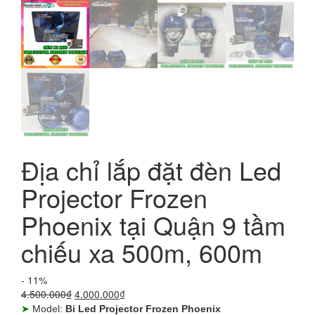
Địa chỉ lắp đặt đèn Led
Projector Frozen
Phoenix tại Quận 9 tầm
chiếu xa 500m, 600m
- 11%
Giá
Giá
4.500.000
₫
4.000.000
₫
gốc
hiện
➤
Model:
Bi Led Projector Frozen Phoenix