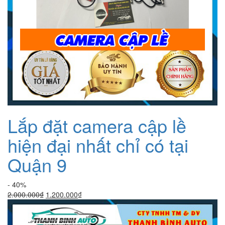
Lắp đặt camera cập lề
hiện đại nhất chỉ có tại
Quận 9
- 40%
Giá
Giá
2.000.000
₫
1.200.000
₫
gốc
hiện
là:
tại
2.000.000₫.
là: