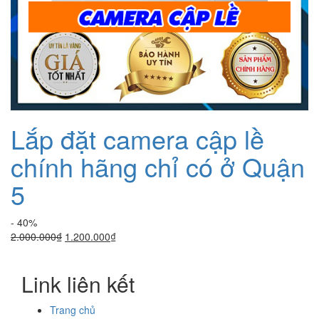
Lắp đặt camera cập lề
chính hãng chỉ có ở Quận
5
- 40%
Giá
Giá
2.000.000
₫
1.200.000
₫
gốc
hiện
là:
tại
Link liên kết
2.000.000₫.
là:
1.200.000₫.
Trang chủ