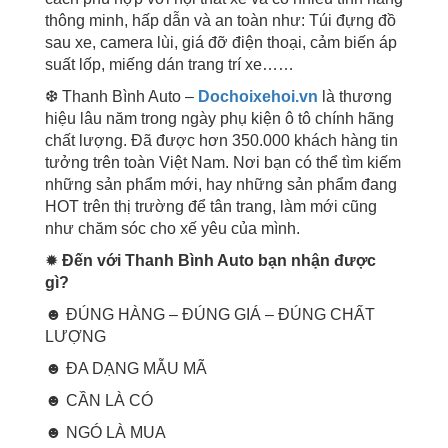
thông minh, hấp dẫn và an toàn như: Túi đựng đồ
sau xe, camera lùi, giá đỡ điện thoại, cảm biến áp
suất lốp, miếng dán trang trí xe……
❆ Thanh Bình Auto –
Dochoixehoi.vn
là thương
hiệu lâu năm trong ngày phụ kiện ô tô chính hãng
chất lượng. Đã được hơn 350.000 khách hàng tin
tưởng trên toàn Việt Nam. Nơi bạn có thể tìm kiếm
những sản phẩm mới, hay những sản phẩm đang
HOT trên thị trường để tân trang, làm mới cũng
như chăm sóc cho xế yêu của mình.
✹
Đến với Thanh Bình Auto bạn nhận được
gì?
☻ ĐÚNG HÀNG – ĐÚNG GIÁ – ĐÚNG CHẤT
LƯỢNG
☻ ĐA DẠNG MẪU MÃ
☻ CẦN LÀ CÓ
☻ NGÓ LÀ MUA