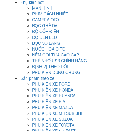
Phụ kiện hot
MÀN HÌNH
PHIM CÁCH NHIỆT
CAMERA OTO
BỌC GHẾ DA
ĐỘ CỐP ĐIỆN
ĐỘ ĐÈN LED
BỌC VÔ LĂNG
NƯỚC HOA Ô TÔ
NỆM GỐI TỰA CAO CẤP
THẺ NHỚ USB CHÍNH HÃNG
ĐỊNH VỊ THEO DÕI
PHỤ KIỆN DÙNG CHUNG
Sản phẩm theo xe
PHỤ KIỆN XE FORD
PHỤ KIỆN XE HONDA
PHỤ KIỆN XE HUYNDAI
PHỤ KIỆN XE KIA
PHỤ KIỆN XE MAZDA
PHỤ KIỆN XE MITSUBISHI
PHỤ KIỆN XE SUZUKI
PHỤ KIỆN XE TOYOTA
PHỤ KIỆN XE VINFAST