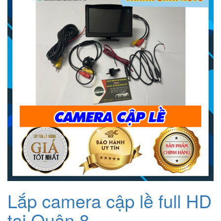
1.200.000₫.
Lắp camera cập lề full HD
tại Quận 8