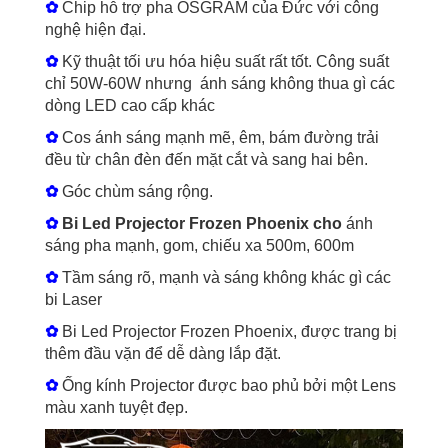
✿
Chip hỗ trợ pha OSGRAM của Đức với công
nghệ hiện đại.
✿
Kỹ thuật tối ưu hóa hiệu suất rất tốt. Công suất
chỉ 50W-60W nhưng ánh sáng không thua gì các
dòng LED cao cấp khác
✿
Cos ánh sáng mạnh mẽ, êm, bám đường trải
đều từ chân đèn đến mặt cắt và sang hai bên.
✿
Góc chùm sáng rộng.
✿
Bi Led Projector Frozen Phoenix cho
ánh
sáng pha mạnh, gom, chiếu xa 500m, 600m
✿
Tầm sáng rõ, mạnh và sáng không khác gì các
bi Laser
✿
Bi Led Projector Frozen Phoenix, được trang bị
thêm đầu vặn để dễ dàng lắp đặt.
✿
Ống kính Projector được bao phủ bởi một Lens
màu xanh tuyệt đẹp.