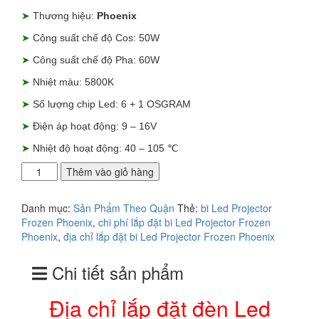
là:
tại
➤
Thương hiệu:
Phoenix
4.500.000₫.
là:
4.000.000₫.
➤
Công suất chế độ Cos: 50W
➤
Công suất chế độ Pha: 60W
➤
Nhiệt màu: 5800K
➤
Số lượng chip Led: 6 + 1 OSGRAM
➤
Điện áp hoạt động: 9 – 16V
➤
Nhiệt độ hoạt động: 40 – 105 ℃
Địa
Thêm vào giỏ hàng
chỉ
lắp
Danh mục:
Sản Phẩm Theo Quận
Thẻ:
bi Led Projector
đặt
Frozen Phoenix
,
chi phí lắp đặt bi Led Projector Frozen
đèn
Phoenix
,
địa chỉ lắp đặt bi Led Projector Frozen Phoenix
Led
Projector
Chi tiết sản phẩm
Frozen
Phoenix
tại
Địa chỉ lắp đặt đèn Led
Quận