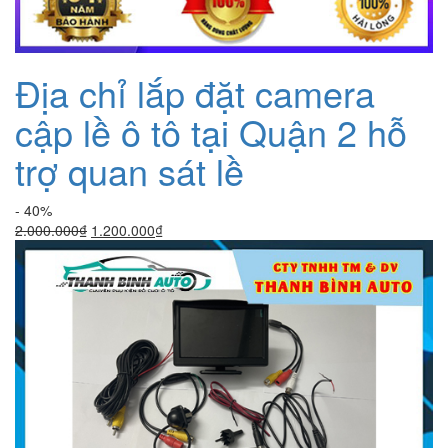
Địa chỉ lắp đặt camera
cập lề ô tô tại Quận 2 hỗ
trợ quan sát lề
- 40%
Giá
Giá
2.000.000
₫
1.200.000
₫
gốc
hiện
là:
tại
2.000.000₫.
là:
1.200.000₫.