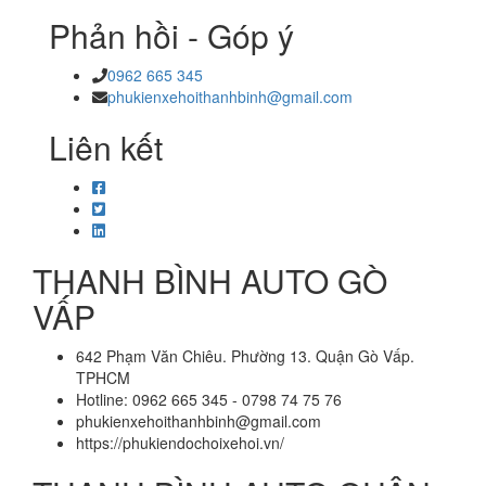
Phản hồi - Góp ý
0962 665 345
phukienxehoithanhbinh@gmail.com
Liên kết
THANH BÌNH AUTO GÒ
VẤP
642 Phạm Văn Chiêu. Phường 13. Quận Gò Vấp.
TPHCM
Hotline: 0962 665 345 - 0798 74 75 76
phukienxehoithanhbinh@gmail.com
https://phukiendochoixehoi.vn/