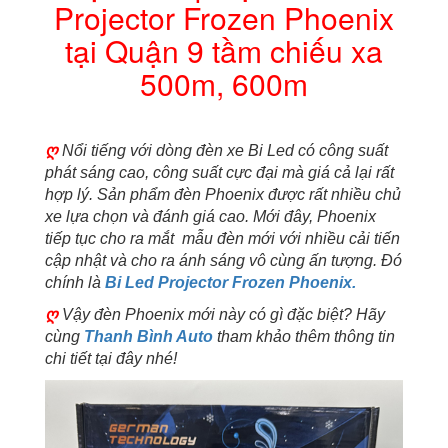
Projector Frozen Phoenix
9
tầm
tại Quận 9 tầm chiếu xa
chiếu
xa
500m, 600m
500m,
600m
số
lượng
ღ
Nổi tiếng với dòng đèn xe Bi Led có công suất
phát sáng cao, công suất cực đại mà giá cả lại rất
hợp lý. Sản phẩm đèn Phoenix được rất nhiều chủ
xe lựa chọn và đánh giá cao. Mới đây, Phoenix
tiếp tục cho ra mắt mẫu đèn mới với nhiều cải tiến
cập nhật và cho ra ánh sáng vô cùng ấn tượng. Đó
chính là
Bi Led Projector Frozen Phoenix.
ღ
Vậy đèn Phoenix mới này có gì đặc biệt? Hãy
cùng
Thanh Bình Auto
tham khảo thêm thông tin
chi tiết tại đây nhé!