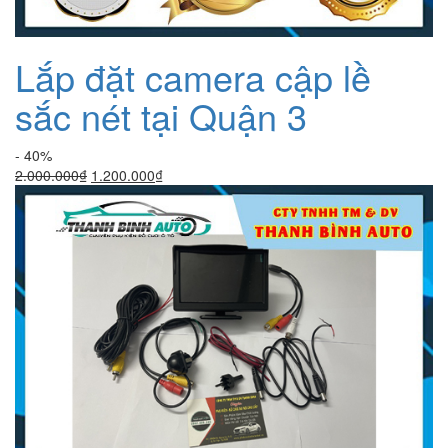
Lắp đặt camera cập lề
sắc nét tại Quận 3
- 40%
Giá
Giá
2.000.000
₫
1.200.000
₫
gốc
hiện
là:
tại
2.000.000₫.
là:
1.200.000₫.