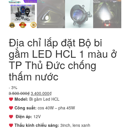
Địa chỉ lắp đặt Bộ bi
gầm LED HCL 1 màu ở
TP Thủ Đức chống
thấm nước
- 3%
Giá
Giá
3.500.000
₫
3.400.000
₫
gốc
hiện
Model:
Bi gầm Led HCL
là:
tại
Công suất:
cos 40W – pha 45W
3.500.000₫.
là:
3.400.000₫.
Điện áp:
12V
Thấu kính chiếu sáng:
3inch, lens xanh