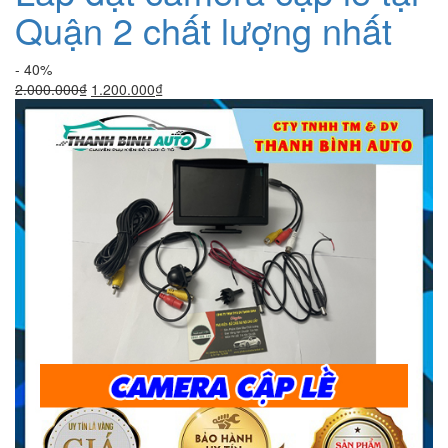
Quận 2 chất lượng nhất
- 40%
Giá
Giá
2.000.000
₫
1.200.000
₫
gốc
hiện
là:
tại
2.000.000₫.
là:
1.200.000₫.