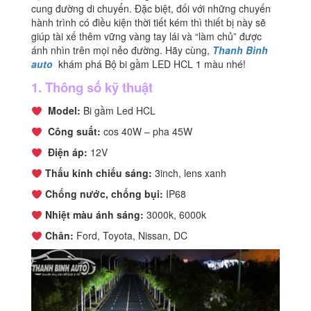
cung đường di chuyển. Đặc biệt, đối với những chuyến
số
hành trình có điều kiện thời tiết kém thì thiết bị này sẽ
lượng
giúp tài xế thêm vững vàng tay lái và “làm chủ” được
ánh nhìn trên mọi nẻo đường. Hãy cùng,
Thanh Bình
auto
khám phá Bộ bi gầm LED HCL 1 màu nhé!
1. Thông số kỹ thuật
Model:
Bi gầm Led HCL
Công suất:
cos 40W – pha 45W
Điện áp:
12V
Thấu kính chiếu sáng:
3inch, lens xanh
Chống nước, chống bụi:
IP68
Nhiệt màu ánh sáng:
3000k, 6000k
Chân:
Ford, Toyota, Nissan, DC