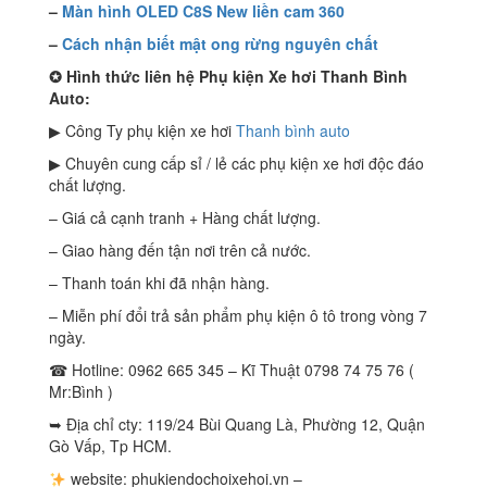
–
Màn hình OLED C8S New liền cam 360
–
Cách nhận biết mật ong rừng nguyên chất
✪ Hình thức liên hệ Phụ kiện Xe hơi Thanh Bình
Auto:
▶ Công Ty phụ kiện xe hơi
Thanh bình auto
▶ Chuyên cung cấp sỉ / lẻ các phụ kiện xe hơi độc đáo
chất lượng.
– Giá cả cạnh tranh + Hàng chất lượng.
– Giao hàng đến tận nơi trên cả nước.
– Thanh toán khi đã nhận hàng.
– Miễn phí đổi trả sản phẩm phụ kiện ô tô trong vòng 7
ngày.
☎ Hotline: 0962 665 345 – Kĩ Thuật 0798 74 75 76 (
Mr:Bình )
➥ Địa chỉ cty: 119/24 Bùi Quang Là, Phường 12, Quận
Gò Vấp, Tp HCM.
website: phukiendochoixehoi.vn –