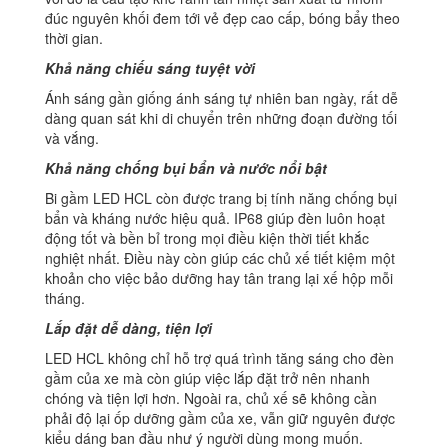
đúc nguyên khối đem tới vẻ đẹp cao cấp, bóng bẩy theo
thời gian.
Khả năng chiếu sáng tuyệt vời
Ánh sáng gần giống ánh sáng tự nhiên ban ngày, rất dễ
dàng quan sát khi di chuyển trên những đoạn đường tối
và vắng.
Khả năng chống bụi bẩn và nước nổi bật
Bi gầm LED HCL còn được trang bị tính năng chống bụi
bẩn và kháng nước hiệu quả. IP68 giúp đèn luôn hoạt
động tốt và bền bỉ trong mọi điều kiện thời tiết khắc
nghiệt nhất. Điều này còn giúp các chủ xế tiết kiệm một
khoản cho việc bảo dưỡng hay tân trang lại xế hộp mỗi
tháng.
Lắp đặt dễ dàng, tiện lợi
LED HCL không chỉ hỗ trợ quá trình tăng sáng cho đèn
gầm của xe mà còn giúp việc lắp đặt trở nên nhanh
chóng và tiện lợi hơn. Ngoài ra, chủ xế sẽ không cần
phải độ lại ốp dưỡng gầm của xe, vẫn giữ nguyên được
kiểu dáng ban đầu như ý người dùng mong muốn.