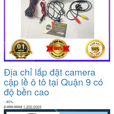
Địa chỉ lắp đặt camera
cập lề ô tô tại Quận 9 có
độ bền cao
- 40%
Giá
Giá
2.000.000
₫
1.200.000
₫
gốc
hiện