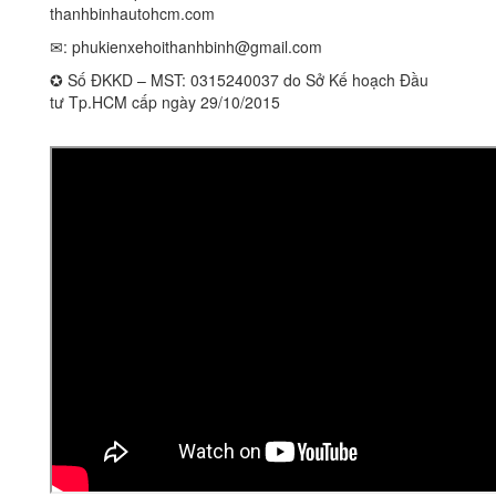
thanhbinhautohcm.com
✉:
phukienxehoithanhbinh@gmail.com
✪ Số ĐKKD – MST: 0315240037 do Sở Kế hoạch Đầu
tư Tp.HCM cấp ngày 29/10/2015