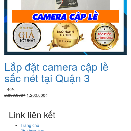
Lắp đặt camera cập lề
sắc nét tại Quận 3
- 40%
Giá
Giá
2.000.000
₫
1.200.000
₫
gốc
hiện
là:
tại
Link liên kết
2.000.000₫.
là:
1.200.000₫.
Trang chủ