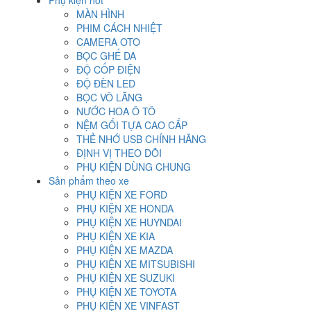
Phụ kiện hot
MÀN HÌNH
PHIM CÁCH NHIỆT
CAMERA OTO
BỌC GHẾ DA
ĐỘ CỐP ĐIỆN
ĐỘ ĐÈN LED
BỌC VÔ LĂNG
NƯỚC HOA Ô TÔ
NỆM GỐI TỰA CAO CẤP
THẺ NHỚ USB CHÍNH HÃNG
ĐỊNH VỊ THEO DÕI
PHỤ KIỆN DÙNG CHUNG
Sản phẩm theo xe
PHỤ KIỆN XE FORD
PHỤ KIỆN XE HONDA
PHỤ KIỆN XE HUYNDAI
PHỤ KIỆN XE KIA
PHỤ KIỆN XE MAZDA
PHỤ KIỆN XE MITSUBISHI
PHỤ KIỆN XE SUZUKI
PHỤ KIỆN XE TOYOTA
PHỤ KIỆN XE VINFAST