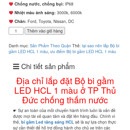
Chống nước, chống bụi:
IP68
Nhiệt màu ánh sáng:
3000k, 6000k
Chân:
Ford, Toyota, Nissan, DC
Địa
Thêm vào giỏ hàng
chỉ
lắp
Danh mục:
Sản Phẩm Theo Quận
Thẻ:
tại sao nên lắp Bộ bi
đặt
gầm LED HCL 1 màu
,
ưu điểm Bộ bi gầm LED HCL 1 màu
Bộ
bi
Chi tiết sản phẩm
gầm
LED
HCL
Địa chỉ lắp đặt Bộ bi gầm
1
LED HCL 1 màu ở TP Thủ
màu
ở
Đức chống thấm nước
TP
Thủ
☛ Sự an toàn của mỗi chuyến hành trình luôn là vấn đề
Đức
được mọi tài xế quan tâm và đặt lên hàng đầu. Chính vì
chống
thế,
bi gầm
Led tăng sáng HCL
sẽ là sự lựa chọn thực
thấm
sự cần thiết để hỗ trợ đồng hành cho chủ xe trên các
nước