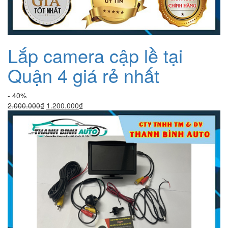
Lắp camera cập lề tại
Quận 4 giá rẻ nhất
- 40%
Giá
Giá
2.000.000
₫
1.200.000
₫
gốc
hiện
là:
tại
2.000.000₫.
là:
1.200.000₫.