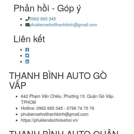
Phản hồi - Góp ý
0962 665 345
phukienxehoithanhbinh@gmail.com
Liên kết
THANH BÌNH AUTO GÒ
VẤP
642 Phạm Văn Chiêu. Phường 13. Quận Gò Vấp.
TPHCM
Hotline: 0962 665 345 - 0798 74 75 76
phukienxehoithanhbinh@gmail.com
https://phukiendochoixehoi.vn/
THANH BÌNH AUTO QUẬN