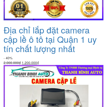
Địa chỉ lắp đặt camera
cập lề ô tô tại Quận 1 uy
tín chất lượng nhất
- 40%
Giá
Giá
2.000.000
₫
1.200.000
₫
gốc
hiện
là:
tại
2.000.000₫.
là:
1.200.000₫.