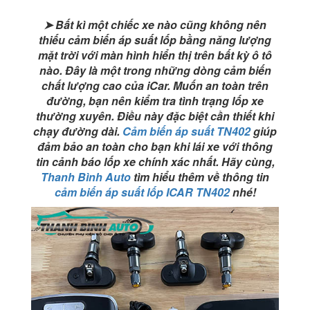
chóng
số
➤ Bất kì một chiếc xe nào cũng không nên
lượng
thiếu cảm biến áp suất lốp bằng năng lượng
mặt trời với màn hình hiển thị trên bất kỳ ô tô
nào. Đây là một trong những dòng cảm biến
chất lượng cao của iCar. Muốn an toàn trên
đường, bạn nên kiểm tra tình trạng lốp xe
thường xuyên. Điều này đặc biệt cần thiết khi
chạy đường dài.
Cảm biến áp suất TN402
giúp
đảm bảo an toàn cho bạn khi lái xe với thông
tin cảnh báo lốp xe chính xác nhất. Hãy cùng,
Thanh Bình Auto
tìm hiểu thêm về thông tin
cảm biến áp suất lốp ICAR TN402
nhé!