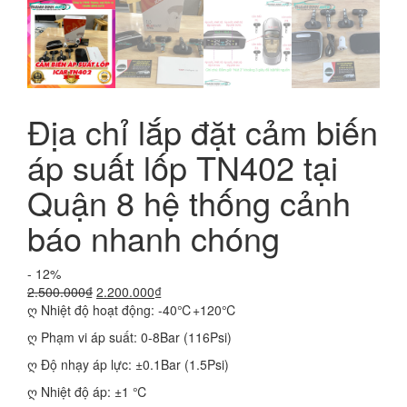
Địa chỉ lắp đặt cảm biến
áp suất lốp TN402 tại
Quận 8 hệ thống cảnh
báo nhanh chóng
- 12%
Giá
Giá
2.500.000
₫
2.200.000
₫
gốc
hiện
ღ Nhiệt độ hoạt động: -40℃+120℃
là:
tại
ღ Phạm vi áp suất: 0-8Bar (116Psi)
2.500.000₫.
là:
2.200.000₫.
ღ Độ nhạy áp lực: ±0.1Bar (1.5Psi)
ღ Nhiệt độ áp: ±1 ℃