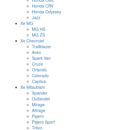
Honda Civic
Honda CRV
Honda Odyssey
Jazz
Xe MG
MG HS
MG ZS
Xe Chevrolet
Trailblazer
Aveo
Spark Van
Cruze
Orlando
Colorado
Captiva
Xe Mitsubishi
Xpander
Outlander
Mirage
Attrage
Pajero
Pajero Sport
Triton