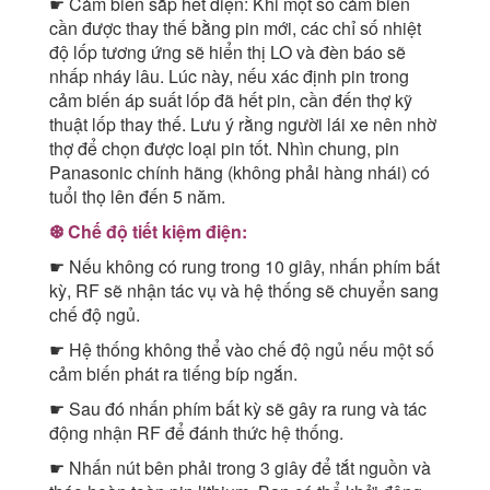
☛ Cảm biến sắp hết điện: Khi một số cảm biến
cần được thay thế bằng pin mới, các chỉ số nhiệt
độ lốp tương ứng sẽ hiển thị LO và đèn báo sẽ
nhấp nháy lâu. Lúc này, nếu xác định pin trong
cảm biến áp suất lốp đã hết pin, cần đến thợ kỹ
thuật lốp thay thế. Lưu ý rằng người lái xe nên nhờ
thợ để chọn được loại pin tốt. Nhìn chung, pin
Panasonic chính hãng (không phải hàng nhái) có
tuổi thọ lên đến 5 năm.
❆ Chế độ tiết kiệm điện:
☛ Nếu không có rung trong 10 giây, nhấn phím bất
kỳ, RF sẽ nhận tác vụ và hệ thống sẽ chuyển sang
chế độ ngủ.
☛ Hệ thống không thể vào chế độ ngủ nếu một số
cảm biến phát ra tiếng bíp ngắn.
☛ Sau đó nhấn phím bất kỳ sẽ gây ra rung và tác
động nhận RF để đánh thức hệ thống.
☛ Nhấn nút bên phải trong 3 giây để tắt nguồn và