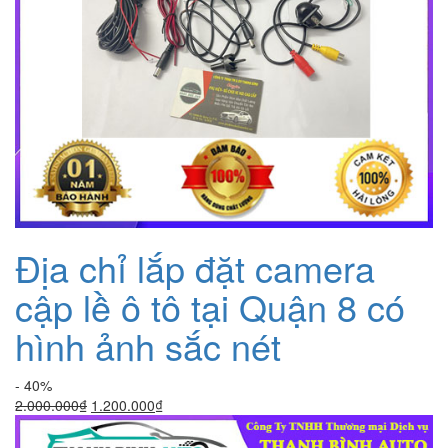
Địa chỉ lắp đặt camera
cập lề ô tô tại Quận 8 có
hình ảnh sắc nét
- 40%
Giá
Giá
2.000.000
₫
1.200.000
₫
gốc
hiện
là:
tại