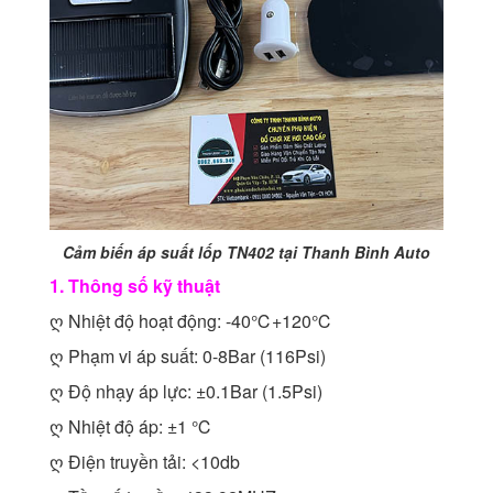
Cảm biến áp suất lốp TN402 tại Thanh Bình Auto
1. Thông số kỹ thuật
ღ Nhiệt độ hoạt động: -40℃+120℃
ღ Phạm vi áp suất: 0-8Bar (116Psi)
ღ Độ nhạy áp lực: ±0.1Bar (1.5Psi)
ღ Nhiệt độ áp: ±1 ℃
ღ Điện truyền tải: <10db