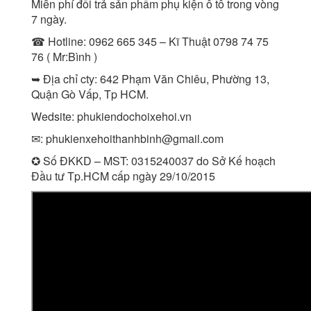
Miễn phí đổi trả sản phẩm phụ kiện ô tô trong vòng
7 ngày.
☎ Hotline: 0962 665 345 – Kĩ Thuật 0798 74 75
76 ( Mr:Bình )
➥ Địa chỉ cty: 642 Phạm Văn Chiêu, Phường 13,
Quận Gò Vấp, Tp HCM.
Wedsite: phukiendochoixehoi.vn
✉:
phukienxehoithanhbinh@gmail.com
✪ Số ĐKKD – MST: 0315240037 do Sở Kế hoạch
Đầu tư Tp.HCM cấp ngày 29/10/2015