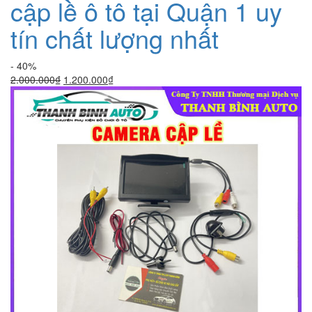
cập lề ô tô tại Quận 1 uy
tín chất lượng nhất
- 40%
Giá
Giá
2.000.000
₫
1.200.000
₫
gốc
hiện
là:
tại
2.000.000₫.
là:
1.200.000₫.