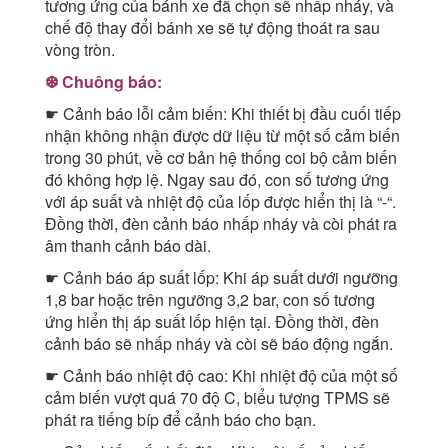
tương ứng của bánh xe đã chọn sẽ nhấp nháy, và
chế độ thay đổi bánh xe sẽ tự động thoát ra sau
vòng tròn.
❆ Chuông báo:
☛ Cảnh báo lỗi cảm biến: Khi thiết bị đầu cuối tiếp
nhận không nhận được dữ liệu từ một số cảm biến
trong 30 phút, về cơ bản hệ thống coi bộ cảm biến
đó không hợp lệ. Ngay sau đó, con số tương ứng
với áp suất và nhiệt độ của lốp được hiển thị là “-“.
Đồng thời, đèn cảnh báo nhấp nháy và còi phát ra
âm thanh cảnh báo dài.
☛ Cảnh báo áp suất lốp: Khi áp suất dưới ngưỡng
1,8 bar hoặc trên ngưỡng 3,2 bar, con số tương
ứng hiển thị áp suất lốp hiện tại. Đồng thời, đèn
cảnh báo sẽ nhấp nháy và còi sẽ báo động ngắn.
☛ Cảnh báo nhiệt độ cao: Khi nhiệt độ của một số
cảm biến vượt quá 70 độ C, biểu tượng TPMS sẽ
phát ra tiếng bíp để cảnh báo cho bạn.