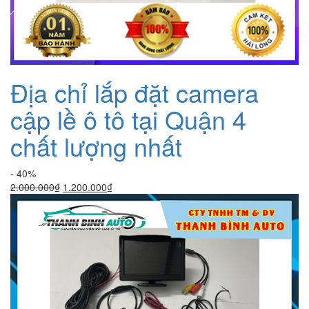
Địa chỉ lắp đặt camera
cập lề ô tô tại Quận 4
chất lượng nhất
- 40%
Giá
Giá
2.000.000
₫
1.200.000
₫
gốc
hiện
là:
tại
2.000.000₫.
là:
1.200.000₫.