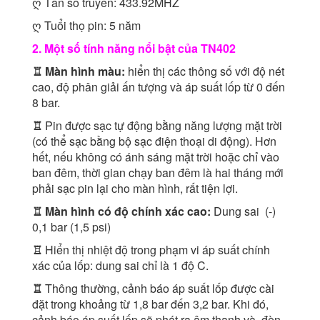
ღ Tần số truyền: 433.92MHZ
ღ Tuổi thọ pin: 5 năm
2. Một số tính năng nổi bật của TN402
♖ Màn hình màu:
hiển thị các thông số với độ nét
cao, độ phân giải ấn tượng và áp suất lốp từ 0 đến
8 bar.
♖
Pin được sạc tự động bằng năng lượng mặt trời
(có thể sạc bằng bộ sạc điện thoại di động). Hơn
hết, nếu không có ánh sáng mặt trời hoặc chỉ vào
ban đêm, thời gian chạy ban đêm là hai tháng mới
phải sạc pin lại cho màn hình, rất tiện lợi.
♖ Màn hình có độ chính xác cao:
Dung sai (-)
0,1 bar (1,5 psi)
♖
Hiển thị nhiệt độ trong phạm vi áp suất chính
xác của lốp: dung sai chỉ là 1 độ C.
♖
Thông thường, cảnh báo áp suất lốp được cài
đặt trong khoảng từ 1,8 bar đến 3,2 bar. Khi đó,
cảnh báo áp suất lốp sẽ phát ra âm thanh và đèn