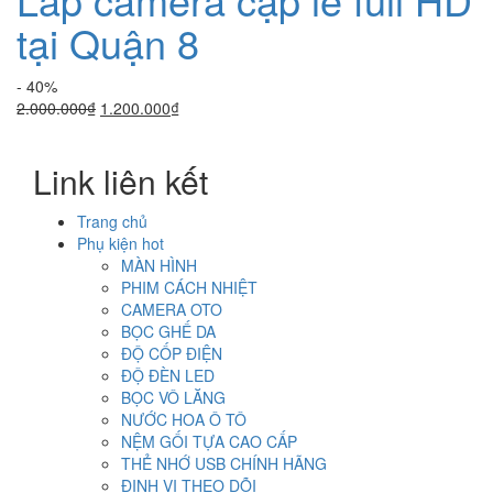
tại Quận 8
- 40%
Giá
Giá
2.000.000
₫
1.200.000
₫
gốc
hiện
là:
tại
Link liên kết
2.000.000₫.
là:
1.200.000₫.
Trang chủ
Phụ kiện hot
MÀN HÌNH
PHIM CÁCH NHIỆT
CAMERA OTO
BỌC GHẾ DA
ĐỘ CỐP ĐIỆN
ĐỘ ĐÈN LED
BỌC VÔ LĂNG
NƯỚC HOA Ô TÔ
NỆM GỐI TỰA CAO CẤP
THẺ NHỚ USB CHÍNH HÃNG
ĐỊNH VỊ THEO DÕI