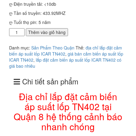
ღ Điện truyền tải: <10db
ღ Tần số truyền: 433.92MHZ
ღ Tuổi thọ pin: 5 năm
Địa
Thêm vào giỏ hàng
chỉ
lắp
Danh mục:
Sản Phẩm Theo Quận
Thẻ:
địa chỉ lắp đặt cảm
đặt
biến áp suất lốp ICAR TN402
,
giá bán cảm biến áp suất lốp
cảm
ICAR TN402
,
lắp đặt cảm biến áp suất lốp ICAR TN402 có
biến
giá bao nhiêu
áp
suất
Chi tiết sản phẩm
lốp
TN402
tại
Địa chỉ lắp đặt cảm biến
Quận
áp suất lốp TN402 tại
8
hệ
Quận 8 hệ thống cảnh báo
thống
cảnh
nhanh chóng
báo
nhanh