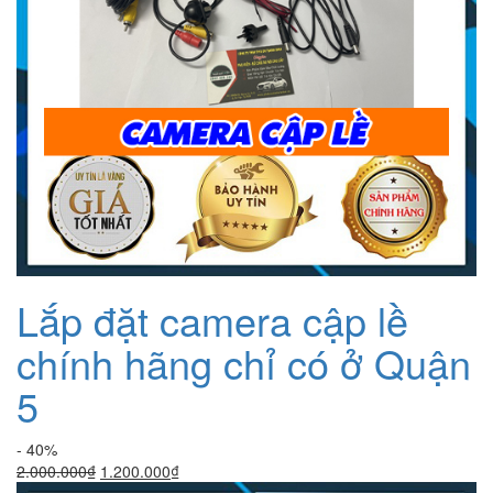
Lắp đặt camera cập lề
chính hãng chỉ có ở Quận
5
- 40%
Giá
Giá
2.000.000
₫
1.200.000
₫
gốc
hiện