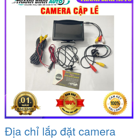
2.000.000₫.
là:
1.200.000₫.
Địa chỉ lắp đặt camera