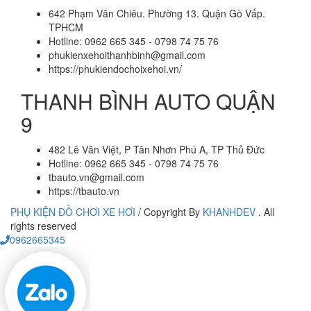
642 Phạm Văn Chiêu. Phường 13. Quận Gò Vấp.
TPHCM
Hotline: 0962 665 345 - 0798 74 75 76
phukienxehoithanhbinh@gmail.com
https://phukiendochoixehoi.vn/
THANH BÌNH AUTO QUẬN
9
482 Lê Văn Việt, P Tân Nhơn Phú A, TP Thủ Đức
Hotline: 0962 665 345 - 0798 74 75 76
tbauto.vn@gmail.com
https://tbauto.vn
PHỤ KIỆN ĐỒ CHƠI XE HƠI
/
Copyright By
KHANHDEV
. All
rights reserved
0962665345