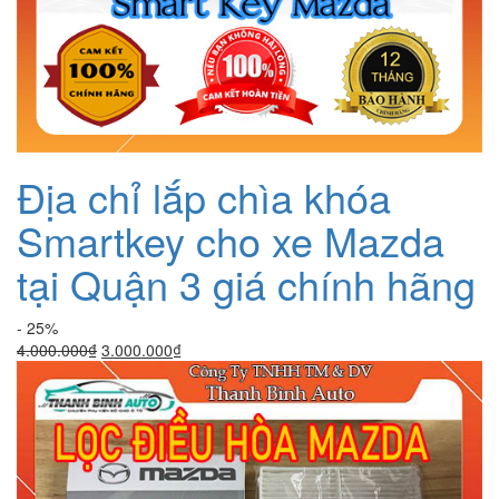
Địa chỉ lắp chìa khóa
Smartkey cho xe Mazda
tại Quận 3 giá chính hãng
- 25%
Giá
Giá
4.000.000
₫
3.000.000
₫
gốc
hiện
là:
tại
4.000.000₫.
là:
3.000.000₫.