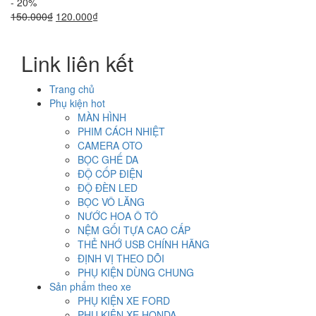
- 20%
Giá
Giá
150.000
₫
120.000
₫
gốc
hiện
là:
tại
Link liên kết
150.000₫.
là:
120.000₫.
Trang chủ
Phụ kiện hot
MÀN HÌNH
PHIM CÁCH NHIỆT
CAMERA OTO
BỌC GHẾ DA
ĐỘ CỐP ĐIỆN
ĐỘ ĐÈN LED
BỌC VÔ LĂNG
NƯỚC HOA Ô TÔ
NỆM GỐI TỰA CAO CẤP
THẺ NHỚ USB CHÍNH HÃNG
ĐỊNH VỊ THEO DÕI
PHỤ KIỆN DÙNG CHUNG
Sản phẩm theo xe
PHỤ KIỆN XE FORD
PHỤ KIỆN XE HONDA