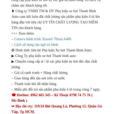
chăm sóc khách hàng tốt.
❥ Công ty TNHH TM & DV Phụ kiện xe hơi Thanh Bình
Auto cam kết luôn đặt chất lượng sản phẩm phụ kiện ô tô lên
hàng đầu với tiêu chí UY TÍN CHẤT LƯỢNG TẠO NIỀM
TIN cho khách hàng.
=>> Xem thêm:
–
Camera hành trình Xiaomi 70mai A400
–
Cách sử dụng râu ngô trị bệnh
✪ Hình thức liên hệ Phụ kiện Xe hơi Thanh Bình Auto:
▶ Công Ty phụ kiện xe hơi Thanh bình auto
▶ Chuyên cung cấp sỉ / lẻ các phụ kiện xe hơi độc đáo chất
lượng.
– Giá cả cạnh tranh + Hàng chất lượng.
– Giao hàng đến tận nơi trên cả nước.
– Thanh toán khi đã nhận hàng.
– Miễn phí đổi trả sản phẩm phụ kiện ô tô trong vòng 7 ngày.
☎ Hotline: 0962 665 345 – Kĩ Thuật 0798 74 75 76 (
Mr:Bình )
➥ Địa chỉ cty: 119/24 Bùi Quang Là, Phường 12, Quận Gò
Vấp, Tp HCM.