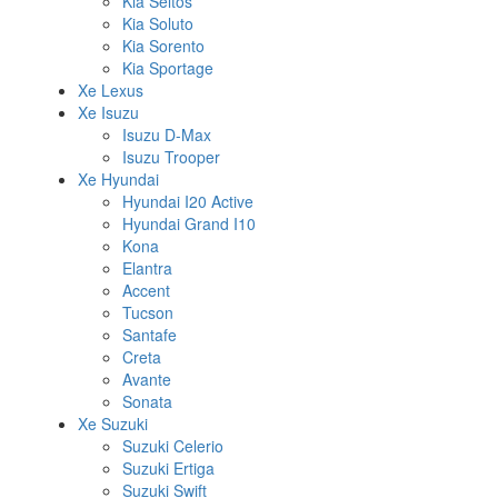
Kia Seltos
Kia Soluto
Kia Sorento
Kia Sportage
Xe Lexus
Xe Isuzu
Isuzu D-Max
Isuzu Trooper
Xe Hyundai
Hyundai I20 Active
Hyundai Grand I10
Kona
Elantra
Accent
Tucson
Santafe
Creta
Avante
Sonata
Xe Suzuki
Suzuki Celerio
Suzuki Ertiga
Suzuki Swift