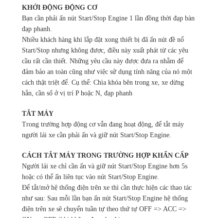
KHỞI ĐỘNG ĐỘNG CƠ
Bạn cần phải ấn nút Start/Stop Engine 1 lần đồng thời đạp bàn
đạp phanh.
Nhiều khách hàng khi lắp đặt xong thiết bị đã ấn nút đề nổ
Start/Stop nhưng không được, điều này xuất phát từ các yêu
cầu rất cần thiết. Những yêu cầu này được đưa ra nhằm để
đảm bảo an toàn cũng như việc sử dụng tính năng của nó một
cách thật triệt để. Cụ thể:
Chìa khóa bên trong xe, x
e dừng
hẳn, c
ần số ở vị trí P hoặc N, đ
ạp phanh
TẮT MÁY
Trong trường hợp động cơ vẫn đang hoạt động, để tắt máy
người lái xe cần phải ấn và giữ nút Start/Stop Engine.
CÁCH TẮT MÁY TRONG TRƯỜNG HỢP KHẨN CẤP
Người lái xe chỉ cần ấn và giữ nút Start/Stop Engine hơn 5s
hoặc có thể ấn liên tục vào nút Start/Stop Engine.
Để tắt/mở hệ thống điện trên xe thì cần thực hiện các thao tác
như sau: Sau mỗi lần bạn ấn nút Start/Stop Engine hệ thống
điện trên xe sẽ chuyển tuần tự theo thứ tự OFF => ACC =>