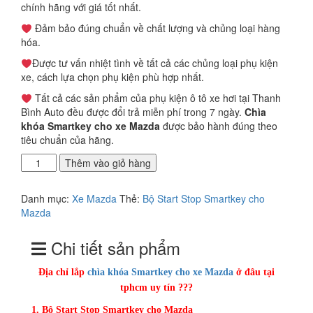
là:
tại
chính hãng với giá tốt nhất.
4.000.000₫.
là:
Đảm bảo đúng chuẩn về chất lượng và chủng loại hàng
3.000.000₫.
hóa.
Được tư vấn nhiệt tình về tất cả các chủng loại phụ kiện
xe, cách lựa chọn phụ kiện phù hợp nhất.
Tất cả các sản phẩm của phụ kiện ô tô xe hơi tại Thanh
Bình Auto đều được đổi trả miễn phí trong 7 ngày.
Chìa
khóa Smartkey cho xe Mazda
được bảo hành đúng theo
tiêu chuẩn của hãng.
Địa
Thêm vào giỏ hàng
chỉ
lắp
Danh mục:
Xe Mazda
Thẻ:
Bộ Start Stop Smartkey cho
chìa
Mazda
khóa
Smartkey
Chi tiết sản phẩm
cho
xe
Mazda
Địa chỉ lắp
chìa khóa
Smartkey cho xe Mazda
ở đâu tại
ở
tphcm uy tín ???
đâu
1. Bộ Start Stop Smartkey cho Mazda