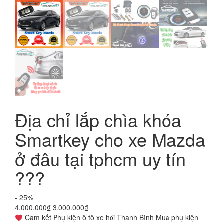
Địa chỉ lắp chìa khóa
Smartkey cho xe Mazda
ở đâu tại tphcm uy tín
???
- 25%
Giá
Giá
4.000.000
₫
3.000.000
₫
gốc
hiện
Cam kết Phụ kiện ô tô xe hơi Thanh Bình Mua phụ kiện