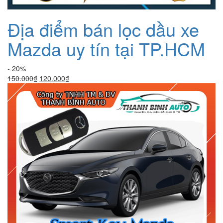
Địa điểm bán lọc dầu xe
Mazda uy tín tại TP.HCM
- 20%
Giá
Giá
150.000
₫
120.000
₫
gốc
hiện
là:
tại
150.000₫.
là:
120.000₫.