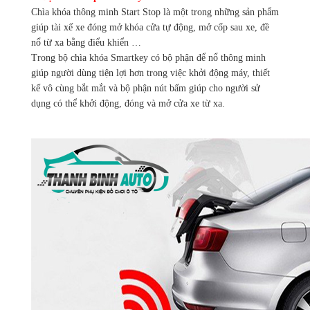
tại
Chìa khóa thông minh Start Stop là một trong những sản phẩm
tphcm
uy
giúp tài xế xe đóng mở khóa cửa tự động, mở cốp sau xe, đề
tín
nổ từ xa bằng điểu khiển …
???
Trong bộ chìa khóa Smartkey có bộ phận để nổ thông minh
số
giúp người dùng tiện lợi hơn trong việc khởi động máy, thiết
lượng
kế vô cùng bắt mắt và bộ phận nút bấm giúp cho người sử
dụng có thể khởi động, đóng và mở cửa xe từ xa.