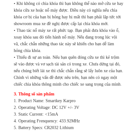
• Khi không có chìa khóa thì bạn không thể nào mở cửa xe hay
khóa cửa xe hoặc nổ máy được. Điều này có nghĩa nếu chìa
khóa cơ bị của bạn bị hỏng hay bị mất thì bạn phải lập tức tới
showroom mua xe đề nghị được cấp lại chìa khóa mới.
• Thao tác nổ máy xe rất phức tạp. Bạn phải đưa khóa vào ổ,
xoay khóa sau đó tiến hành nổ máy. Nếu đang trong lúc vội
vã, chắc chắn những thao tác này sẽ khiến cho bạn dễ làm
hỏng chìa khóa.
• Thiếu đi sự an toàn. Nếu bạn quên đóng cửa xe thì kẻ trộm
sẽ vào được và vơ sạch tài sản có trong xe. Chưa dừng tại đó,
nếu chúng biết lái xe thì chắc chắn rằng sẽ lấy luôn xe của bạn.
Chính vì những vấn đề được nêu trên, bạn nên có ngay một
chiếc chìa khóa thông minh cho chiếc xe sang trọng của mình.
3. Thông số sản phẩm
1. Product Name: Smartkey Karpro
2. Operating Voltage: DC 12V +/- 3V
3. Static Current: <15mA
4. Operating Frenquency: 433.92MHz
5. Battery Specs: CR2032 Lithium