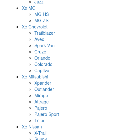
Jazz
Xe MG
MG HS
MG ZS
Xe Chevrolet
Trailblazer
Aveo
Spark Van
Cruze
Orlando
Colorado
Captiva
Xe Mitsubishi
Xpander
Outlander
Mirage
Attrage
Pajero
Pajero Sport
Triton
Xe Nissan
X-Trail
Sunny