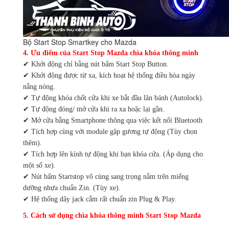
Bộ Start Stop Smartkey cho Mazda
4. Ưu điểm của Start Stop Mazda chìa khóa thông minh
✔ Khởi động chỉ bằng nút bấm Start Stop Button.
✔ Khởi động được từ xa, kích hoạt hệ thống điều hòa ngày
nắng nóng.
✔ Tự động khóa chốt cửa khi xe bắt đầu lăn bánh (Autolock).
✔ Tự động đóng/ mở cửa khi ra xa hoặc lại gần.
✔ Mở cửa bằng Smartphone thông qua việc kết nối Bluetooth
✔ Tích hợp cùng với module gập gương tự động (Tùy chọn
thêm).
✔ Tích hợp lên kính tự động khi bạn khóa cửa. (Áp dụng cho
một số xe).
✔ Nút bấm Startstop vô cùng sang trọng nằm trên miếng
dưỡng nhựa chuẩn Zin. (Tùy xe).
✔ Hệ thống dây jack cắm rất chuẩn zin Plug & Play.
5. Cách sử dụng chìa khóa thông minh Start Stop Mazda