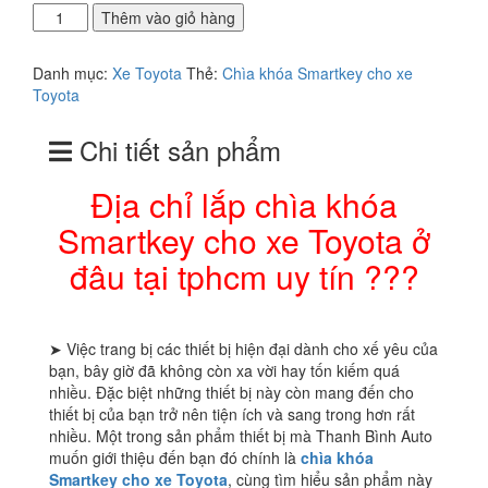
Địa
Thêm vào giỏ hàng
chỉ
lắp
Danh mục:
Xe Toyota
Thẻ:
Chìa khóa Smartkey cho xe
chìa
Toyota
khóa
Smartkey
Chi tiết sản phẩm
cho
xe
Toyota
Địa chỉ lắp chìa khóa
ở
Smartkey cho xe Toyota ở
đâu
tại
đâu tại tphcm uy tín ???
tphcm
uy
tín
???
➤ Việc trang bị các thiết bị hiện đại dành cho xế yêu của
số
bạn, bây giờ đã không còn xa vời hay tốn kiếm quá
lượng
nhiều. Đặc biệt những thiết bị này còn mang đến cho
thiết bị của bạn trở nên tiện ích và sang trong hơn rất
nhiều. Một trong sản phẩm thiết bị mà Thanh Bình Auto
muốn giới thiệu đến bạn đó chính là
chìa khóa
Smartkey cho xe Toyota
, cùng tìm hiểu sản phẩm này