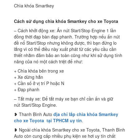
Chìa khóa Smartkey
Cách sử dụng chìa khóa Smartkey cho xe Toyota
– Cách khởi động xe: Ấn nút Start/Stop Engine 1 lần
đồng thời đạp bàn đạp phanh. Trường hợp nếu ấn nút
đề nổ Start/Stop nhưng không được, thì bạn đừng lo
lắng vì có thể điều này xuất phát từ các yêu cầu cần
thiết nhằm đảm bảo an toàn cũng như khi sử dụng tính
năng của nó một cách triệt để như:
+ Chìa khóa bên trong xe
+ Xe dừng hẳn
+ Cần số ở vị trí P hoặc N
+ Đạp phanh
– Tắt máy xe: Để tắt máy xe bạn chỉ cần ấn và giữ
nút Start/Stop Engine.
❥ Thanh Bình Auto
địa chỉ lắp chìa khóa Smartkey
cho xe Toyota tại TPHCM uy tín
.
❥ Ngoài chìa khóa Smartkey cho xe Toyota, Thanh Bình
Auto còn cung cấp nhiều phụ kiện xe hơi uy tín chất