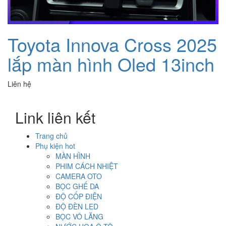
Toyota Innova Cross 2025
lắp màn hình Oled 13inch
Liên hệ
Link liên kết
Trang chủ
Phụ kiện hot
MÀN HÌNH
PHIM CÁCH NHIỆT
CAMERA OTO
BỌC GHẾ DA
ĐỘ CỐP ĐIỆN
ĐỘ ĐÈN LED
BỌC VÔ LĂNG