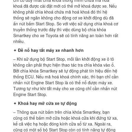
chỉ có duy nhất chìa khoá thông minh chứa mã hoá
khoá đã được cài đặt mới có thể mở khoá được xe. Nếu
không phải chìa khoá chứa mã hoá khoá đó thì hệ
thống sẽ ngăn không cho động cơ xe khởi động dù đã
ấn nút bấm Start Stop. So với việc sử dụng chìa khoá cơ
truyền thống trước đây thì việc dùng bộ chìa khóa
Smartkey cho xe Toyota sẽ có tính năng an toàn hơn rất
nhiều.
✦
Đề nổ hay tắt máy xe nhanh hơn
– Khi sử dụng bộ Start Stop, mỗi lần khởi động xe ô tô
không cần phải thực hiện thao tác tra chìa khóa vào ổ.
Bởi chìa khóa Smartkey sẽ tự động phát tín hiệu đến hệ
thống ECU. Nếu mã hoá khoá chính xác, thì bạn chỉ cần
nhấn nút Engine Start Stop là có thể nổ được máy xe.
Tương tự như khi tắt máy cho xe cũng chỉ cần nhấn nút
Engine Start Stop.
✦
Khoá hay mở cửa xe tự động
– Thông qua nút bấm trên chìa khóa Smartkey, bạn
cũng có thể bấm mở cửa hoặc khoá cửa khi đứng từ xa,
kể cả việc hạ hoặc đóng kính cửa sổ từ xa. Ngoài ra,
cũng có một số bộ Start Stop còn có tính năng tự động