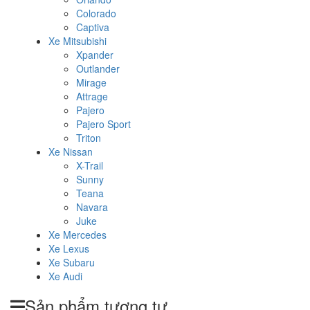
Colorado
Captiva
Xe Mitsubishi
Xpander
Outlander
Mirage
Attrage
Pajero
Pajero Sport
Triton
Xe Nissan
X-Trail
Sunny
Teana
Navara
Juke
Xe Mercedes
Xe Lexus
Xe Subaru
Xe Audi
Sản phẩm tương tự