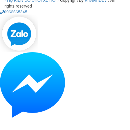
PHỤ KIỆN ĐỒ CHƠI XE HƠI
/
Copyright By
KHANHDEV
. All
rights reserved
0962665345