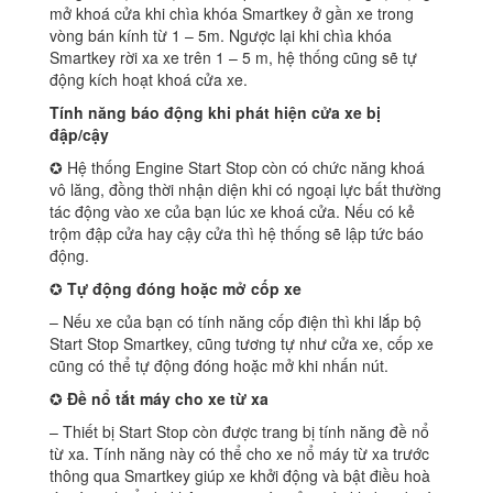
mở khoá cửa khi chìa khóa Smartkey ở gần xe trong
vòng bán kính từ 1 – 5m. Ngược lại khi chìa khóa
Smartkey rời xa xe trên 1 – 5 m, hệ thống cũng sẽ tự
động kích hoạt khoá cửa xe.
Tính năng báo động khi phát hiện cửa xe bị
đập/cậy
✪ Hệ thống Engine Start Stop còn có chức năng khoá
vô lăng, đồng thời nhận diện khi có ngoại lực bất thường
tác động vào xe của bạn lúc xe khoá cửa. Nếu có kẻ
trộm đập cửa hay cậy cửa thì hệ thống sẽ lập tức báo
động.
✪
Tự động đóng hoặc mở cốp xe
– Nếu xe của bạn có tính năng cốp điện thì khi lắp bộ
Start Stop Smartkey, cũng tương tự như cửa xe, cốp xe
cũng có thể tự động đóng hoặc mở khi nhấn nút.
✪
Đề nổ tắt máy cho xe từ xa
– Thiết bị Start Stop còn được trang bị tính năng đề nổ
từ xa. Tính năng này có thể cho xe nổ máy từ xa trước
thông qua Smartkey giúp xe khởi động và bật điều hoà