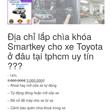
Địa chỉ lắp chìa khóa
Smartkey cho xe Toyota
ở đâu tại tphcm uy tín
???
- 14%
Giá
Giá
3.500.000
₫
3.000.000
₫
gốc
hiện
– Khoá hay mở cửa xe tự động
là:
tại
– Tự động đóng hoặc mở cốp xe
3.500.000₫.
là:
3.000.000₫.
– Đề nổ tắt máy cho xe từ xa
– Cảnh báo quên chìa khoá trong xe