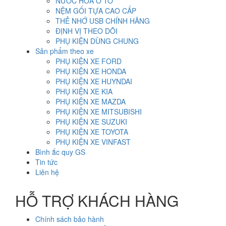
NƯỚC HOA Ô TÔ
NỆM GỐI TỰA CAO CẤP
THẺ NHỚ USB CHÍNH HÃNG
ĐỊNH VỊ THEO DÕI
PHỤ KIỆN DÙNG CHUNG
Sản phẩm theo xe
PHỤ KIỆN XE FORD
PHỤ KIỆN XE HONDA
PHỤ KIỆN XE HUYNDAI
PHỤ KIỆN XE KIA
PHỤ KIỆN XE MAZDA
PHỤ KIỆN XE MITSUBISHI
PHỤ KIỆN XE SUZUKI
PHỤ KIỆN XE TOYOTA
PHỤ KIỆN XE VINFAST
Bình ắc quy GS
Tin tức
Liên hệ
HỖ TRỢ KHÁCH HÀNG
Chính sách bảo hành