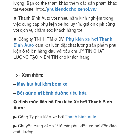
lượng. Bạn có thể tham khảo thêm các sản phẩm khác
tại website: http://
phukiendochoixehoi.vn/
❥ Thanh Bình Auto với nhiều năm kinh nghiệm trong
việc cung cấp phụ kiện xe hơi uy tín, giá ổn định cùng
với dịch vụ chăm sóc khách hàng tốt.
❥ Công ty TNHH TM & DV
Phụ kiện xe hơi Thanh
Bình Auto
cam kết luôn đặt chất lượng sản phẩm phụ
kiện ô tô lên hàng đầu với tiêu chí UY TÍN CHẤT
LƯỢNG TẠO NIỀM TIN cho khách hàng.
=>>
Xem thêm:
–
Máy hút bụi kèm bơm xe
–
Bột gừng trị bệnh đường tiêu hóa
✪
Hình thức liên hệ Phụ kiện Xe hơi Thanh Bình
Auto:
▶ Công Ty phụ kiện xe hơi
Thanh bình auto
▶ Chuyên cung cấp sỉ / lẻ các phụ kiện xe hơi độc đáo
chất lượng.