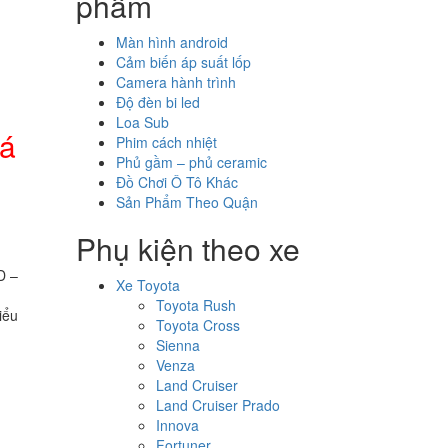
phẩm
Màn hình android
Cảm biến áp suất lốp
Camera hành trình
Độ đèn bi led
Loa Sub
iá
Phim cách nhiệt
Phủ gầm – phủ ceramic
Đồ Chơi Ô Tô Khác
Sản Phẩm Theo Quận
Phụ kiện theo xe
D –
Xe Toyota
Toyota Rush
iểu
Toyota Cross
Sienna
Venza
Land Cruiser
Land Cruiser Prado
Innova
Fortuner