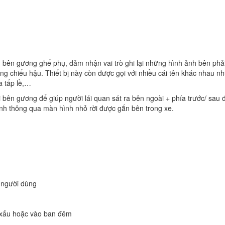
ắn bên gương ghế phụ, đảm nhận vai trò ghi lại những hình ảnh bên phả
ng chiếu hậu. Thiết bị này còn được gọi với nhiều cái tên khác nhau n
a tấp lề,…
 bên gương để giúp người lái quan sát ra bên ngoài + phía trước/ sau 
nh thông qua màn hình nhỏ rời được gắn bên trong xe.
o người dùng
t xấu hoặc vào ban đêm