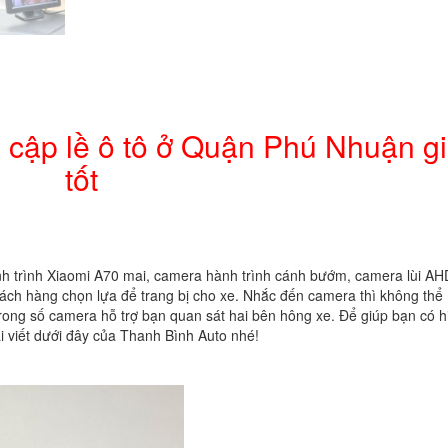
lề
ô
tô
ở
Quận
Phú
a cập lề ô tô ở Quận Phú Nhuận g
Nhuận
giá
tốt
tốt
số
lượng
 trình Xiaomi A70 mai, camera hành trình cánh bướm, camera lùi AH
ch hàng chọn lựa để trang bị cho xe. Nhắc đến camera thì không thể
rong số camera hỗ trợ bạn quan sát hai bên hông xe. Để giúp bạn có h
i viết dưới đây của Thanh Bình Auto nhé!