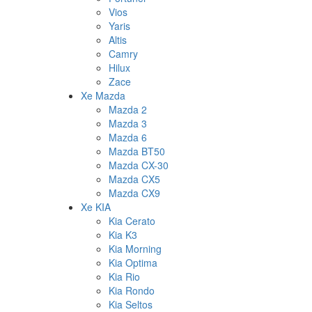
Vios
Yaris
Altis
Camry
Hilux
Zace
Xe Mazda
Mazda 2
Mazda 3
Mazda 6
Mazda BT50
Mazda CX-30
Mazda CX5
Mazda CX9
Xe KIA
Kia Cerato
Kia K3
Kia Morning
Kia Optima
Kia Rio
Kia Rondo
Kia Seltos