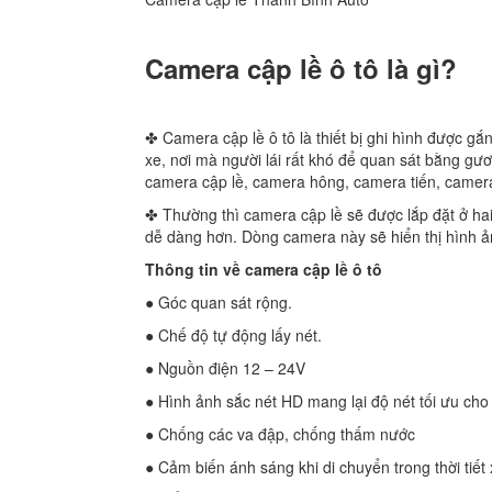
Camera cập lề ô tô là gì?
✤ Camera cập lề ô tô là thiết bị ghi hình được g
xe, nơi mà người lái rất khó để quan sát bằng gươ
camera cập lề, camera hông, camera tiến, camer
✤ Thường thì camera cập lề sẽ được lắp đặt ở hai
dễ dàng hơn. Dòng camera này sẽ hiển thị hình ả
Thông tin về camera cập lề ô tô
● Góc quan sát rộng.
● Chế độ tự động lấy nét.
● Nguồn điện 12 – 24V
● Hình ảnh sắc nét HD mang lại độ nét tối ưu ch
● Chống các va đập, chống thấm nước
● Cảm biến ánh sáng khi di chuyển trong thời tiế