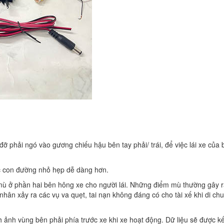
đỡ phải ngó vào gương chiếu hậu bên tay phải/ trái, để việc lái xe của 
c con đường nhỏ hẹp dễ dàng hơn.
mù ở phần hai bên hông xe cho người lái. Những điểm mù thường gây 
nhân xảy ra các vụ va quẹt, tai nạn không đáng có cho tài xế khi di ch
h ảnh vùng bên phải phía trước xe khi xe hoạt động. Dữ liệu sẽ được kế