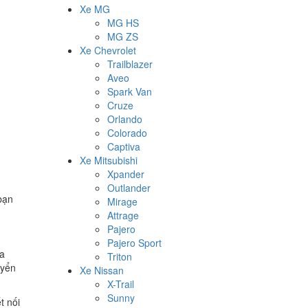
Xe MG
MG HS
MG ZS
Xe Chevrolet
Trailblazer
Aveo
Spark Van
Cruze
Orlando
Colorado
Captiva
Xe Mitsubishi
Xpander
Outlander
bạn
Mirage
Attrage
Pajero
Pajero Sport
ra
Triton
uyển
Xe Nissan
X-Trail
Sunny
t nối