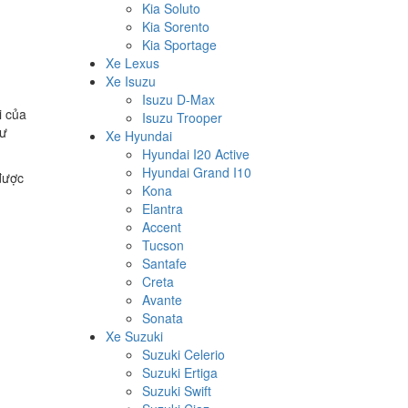
Kia Soluto
Kia Sorento
Kia Sportage
Xe Lexus
Xe Isuzu
Isuzu D-Max
i của
Isuzu Trooper
hư
Xe Hyundai
Hyundai I20 Active
Hyundai Grand I10
được
Kona
Elantra
Accent
Tucson
Santafe
Creta
Avante
Sonata
Xe Suzuki
Suzuki Celerio
Suzuki Ertiga
Suzuki Swift