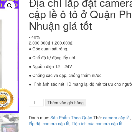
Địa chỉ lắp đặt camer
cập lề ô tô ở Quận P
Nhuận giá tốt
- 40%
Giá
Giá
2.000.000
₫
1.200.000
₫
gốc
hiện
● Góc quan sát rộng.
là:
tại
● Chế độ tự động lấy nét.
2.000.000₫.
là:
1.200.000₫.
● Nguồn điện 12 – 24V
● Chống các va đập, chống thấm nước
● Hình ảnh sắc nét HD mang lại độ nét tối ưu cho ngườ
Địa
Thêm vào giỏ hàng
chỉ
lắp
Danh mục:
Sản Phẩm Theo Quận
Thẻ:
camera cặp lề
,
đặt
lắp đặt camera cập lề
,
Tiện ích của camera cập lề
camera
cập