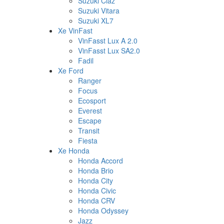
Suzuki Ciaz
Suzuki Vitara
Suzuki XL7
Xe VinFast
VinFasst Lux A 2.0
VinFasst Lux SA2.0
Fadil
Xe Ford
Ranger
Focus
Ecosport
Everest
Escape
Transit
Fiesta
Xe Honda
Honda Accord
Honda Brio
Honda City
Honda Civic
Honda CRV
Honda Odyssey
Jazz