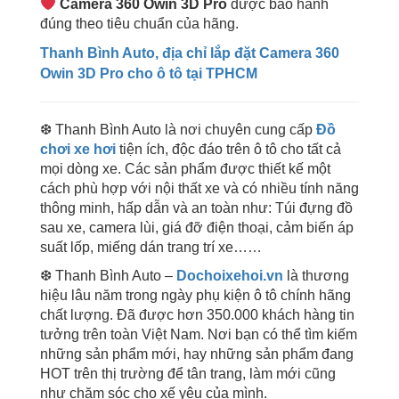
Camera 360 Owin 3D Pro
được bảo hành
đúng theo tiêu chuẩn của hãng.
Thanh Bình Auto, địa chỉ lắp đặt Camera 360
Owin 3D Pro cho ô tô tại TPHCM
❆ Thanh Bình Auto là nơi chuyên cung cấp
Đồ
chơi xe hơi
tiện ích, độc đáo trên ô tô cho tất cả
mọi dòng xe. Các sản phẩm được thiết kế một
cách phù hợp với nội thất xe và có nhiều tính năng
thông minh, hấp dẫn và an toàn như: Túi đựng đồ
sau xe, camera lùi, giá đỡ điện thoại, cảm biến áp
suất lốp, miếng dán trang trí xe……
❆ Thanh Bình Auto –
Dochoixehoi.vn
là thương
hiệu lâu năm trong ngày phụ kiện ô tô chính hãng
chất lượng. Đã được hơn 350.000 khách hàng tin
tưởng trên toàn Việt Nam. Nơi bạn có thể tìm kiếm
những sản phẩm mới, hay những sản phẩm đang
HOT trên thị trường để tân trang, làm mới cũng
như chăm sóc cho xế yêu của mình.