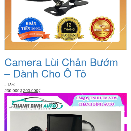
Camera Lùi Chân Bướm
– Dành Cho Ô Tô
- 13%
Giá
Giá
230.000
₫
200.000
₫
gốc
hiện
là:
tại
230.000₫.
là:
200.000₫.