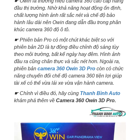
☛ Owin là thương hiệu camera 360 cao cấp hàng
đầu thị trường. Nhờ khả năng hoạt động ổn định,
chất lượng hình ảnh rất sắc nét và chế độ bảo
hành lâu dài nên Owin đang dẫn đầu trong phân
khúc camera 360 độ ô tô.
☛ Phiên bản Pro có một chút khác biệt so với
phiên bản 2D là tự động điều chỉnh độ sáng tùy
theo môi trường, bất kể ngày hay đêm. Hình ảnh
đầu ra cũng chân thực và sắc nét hơn. Ngoài ra,
phiên bản
camera 360 Owin 3D Pro
còn có chức
năng chuyển đổi chế độ camera 360 tiện lợi giúp
tài xế có thể vừa lái xe vừa vận hành camera.
☛ Chính vì điều đó, hãy cùng
Thanh Bình Auto
khám phá thêm về
Camera 360 Owin 3D Pro.