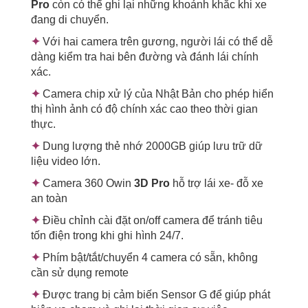
Pro
còn có thể ghi lại những khoảnh khắc khi xe
đang di chuyển.
✦
Với hai camera trên gương, người lái có thể dễ
dàng kiểm tra hai bên đường và đánh lái chính
xác.
✦
Camera chip xử lý của Nhật Bản cho phép hiển
thị hình ảnh có độ chính xác cao theo thời gian
thực.
✦
Dung lượng thẻ nhớ 2000GB giúp lưu trữ dữ
liệu video lớn.
✦
Camera 360 Owin
3D Pro
hỗ trợ lái xe- đỗ xe
an toàn
✦
Điều chỉnh cài đặt on/off camera để tránh tiêu
tốn điện trong khi ghi hình 24/7.
✦
Phím bật/tắt/chuyển 4 camera có sẵn, không
cần sử dụng remote
✦
Được trang bị cảm biến Sensor G để giúp phát