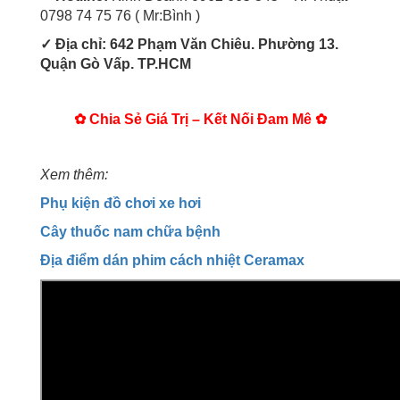
0798 74 75 76 ( Mr:Bình )
✓ Địa chỉ: 642 Phạm Văn Chiêu. Phường 13.
Quận Gò Vấp. TP.HCM
✿ Chia Sẻ Giá Trị – Kết Nối Đam Mê ✿
Xem thêm:
Phụ kiện đồ chơi xe hơi
Cây thuốc nam chữa bệnh
Địa điểm dán phim cách nhiệt Ceramax