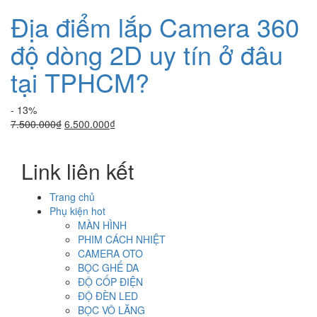
Địa điểm lắp Camera 360
độ dòng 2D uy tín ở đâu
tại TPHCM?
- 13%
Giá
Giá
7.500.000
₫
6.500.000
₫
gốc
hiện
là:
tại
Link liên kết
7.500.000₫.
là:
6.500.000₫.
Trang chủ
Phụ kiện hot
MÀN HÌNH
PHIM CÁCH NHIỆT
CAMERA OTO
BỌC GHẾ DA
ĐỘ CỐP ĐIỆN
ĐỘ ĐÈN LED
BỌC VÔ LĂNG