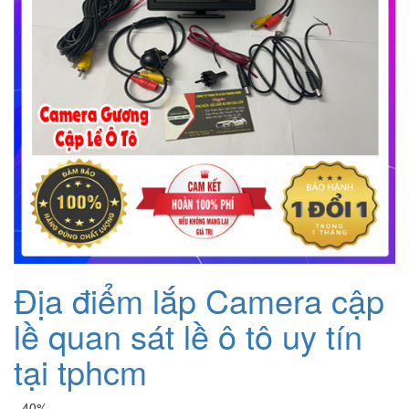
Địa điểm lắp Camera cập
lề quan sát lề ô tô uy tín
tại tphcm
- 40%