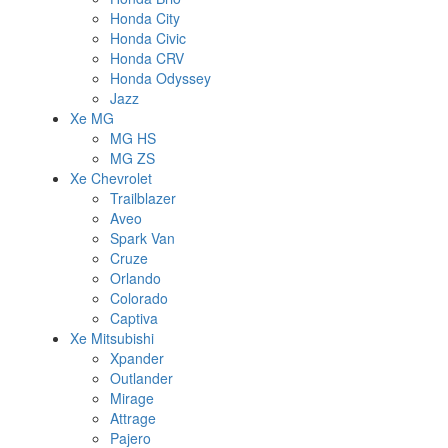
Honda City
Honda Civic
Honda CRV
Honda Odyssey
Jazz
Xe MG
MG HS
MG ZS
Xe Chevrolet
Trailblazer
Aveo
Spark Van
Cruze
Orlando
Colorado
Captiva
Xe Mitsubishi
Xpander
Outlander
Mirage
Attrage
Pajero