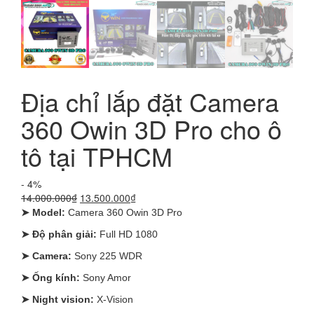
Địa chỉ lắp đặt Camera
360 Owin 3D Pro cho ô
tô tại TPHCM
- 4%
Giá
Giá
14.000.000
₫
13.500.000
₫
gốc
hiện
➤ Model:
Camera 360 Owin 3D Pro
là:
tại
➤ Độ phân giải:
Full HD 1080
14.000.000₫.
là:
13.500.000₫.
➤ Camera:
Sony 225 WDR
➤ Ống kính:
Sony Amor
➤ Night vision:
X-Vision