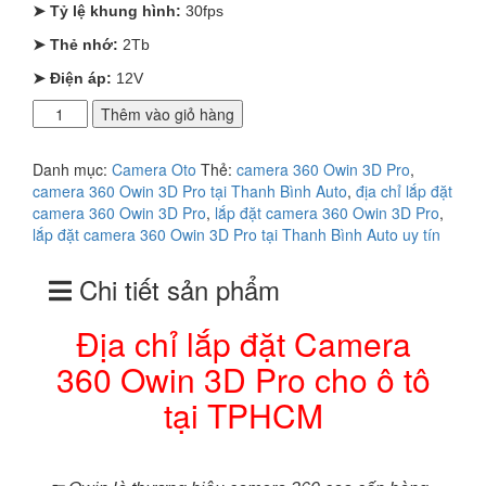
➤ Tỷ lệ khung hình:
30fps
➤ Thẻ nhớ:
2Tb
➤ Điện áp:
12V
Địa
Thêm vào giỏ hàng
chỉ
lắp
Danh mục:
Camera Oto
Thẻ:
camera 360 Owin 3D Pro
,
đặt
camera 360 Owin 3D Pro tại Thanh Bình Auto
,
địa chỉ lắp đặt
Camera
camera 360 Owin 3D Pro
,
lắp đặt camera 360 Owin 3D Pro
,
360
lắp đặt camera 360 Owin 3D Pro tại Thanh Bình Auto uy tín
Owin
3D
Chi tiết sản phẩm
Pro
cho
ô
Địa chỉ lắp đặt Camera
tô
360 Owin 3D Pro cho ô tô
tại
TPHCM
tại TPHCM
số
lượng