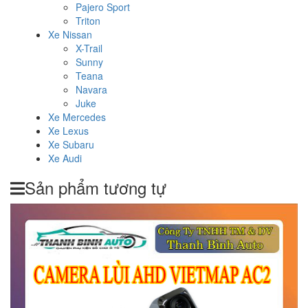
Pajero Sport
Triton
Xe Nissan
X-Trail
Sunny
Teana
Navara
Juke
Xe Mercedes
Xe Lexus
Xe Subaru
Xe Audi
Sản phẩm tương tự