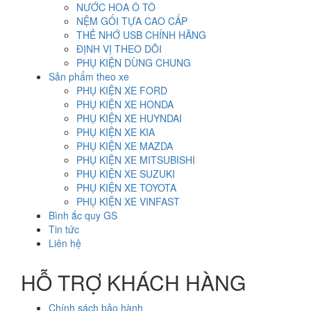
NƯỚC HOA Ô TÔ
NỆM GỐI TỰA CAO CẤP
THẺ NHỚ USB CHÍNH HÃNG
ĐỊNH VỊ THEO DÕI
PHỤ KIỆN DÙNG CHUNG
Sản phẩm theo xe
PHỤ KIỆN XE FORD
PHỤ KIỆN XE HONDA
PHỤ KIỆN XE HUYNDAI
PHỤ KIỆN XE KIA
PHỤ KIỆN XE MAZDA
PHỤ KIỆN XE MITSUBISHI
PHỤ KIỆN XE SUZUKI
PHỤ KIỆN XE TOYOTA
PHỤ KIỆN XE VINFAST
Bình ắc quy GS
Tin tức
Liên hệ
HỖ TRỢ KHÁCH HÀNG
Chính sách bảo hành