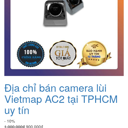
Địa chỉ bán camera lùi
Vietmap AC2 tại TPHCM
uy tín
- 10%
Giá
Giá
1.000.000
₫
900.000
₫