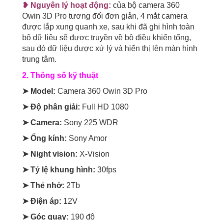
❥ Nguyên lý hoạt động:
của bộ camera 360
Owin 3D Pro tương đối đơn giản, 4 mắt camera
được lắp xung quanh xe, sau khi đã ghi hình toàn
bộ dữ liệu sẽ được truyền về bộ điều khiển tổng,
sau đó dữ liệu được xử lý và hiển thị lên màn hình
trung tâm.
2. Thông số kỹ thuật
➤ Model:
Camera 360 Owin 3D Pro
➤ Độ phân giải:
Full HD 1080
➤ Camera:
Sony 225 WDR
➤ Ống kính:
Sony Amor
➤ Night vision:
X-Vision
➤ Tỷ lệ khung hình:
30fps
➤ Thẻ nhớ:
2Tb
➤ Điện áp:
12V
➤ Góc quay:
190 độ