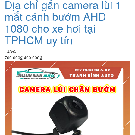
Địa chỉ gắn camera lùi 1
mắt cánh bướm AHD
1080 cho xe hơi tại
TPHCM uy tín
- 43%
Giá
Giá
700.000
₫
400.000
₫
gốc
hiện
là:
tại
700.000₫.
là:
400.000₫.