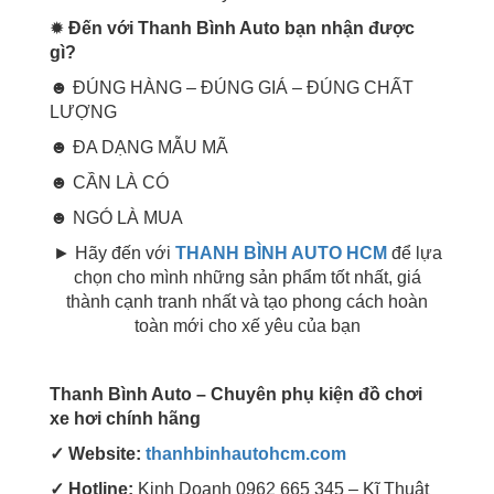
✹
Đến với Thanh Bình Auto bạn nhận được
gì?
☻ ĐÚNG HÀNG – ĐÚNG GIÁ – ĐÚNG CHẤT
LƯỢNG
☻ ĐA DẠNG MẪU MÃ
☻ CẦN LÀ CÓ
☻ NGÓ LÀ MUA
► Hãy đến với
THANH BÌNH AUTO HCM
để lựa
chọn cho mình những sản phẩm tốt nhất, giá
thành cạnh tranh nhất và tạo phong cách hoàn
toàn mới cho xế yêu của bạn
Thanh Bình Auto – Chuyên phụ kiện đồ chơi
xe hơi chính hãng
✓ Website:
thanhbinhautohcm.com
✓ Hotline:
Kinh Doanh 0962 665 345 – Kĩ Thuật