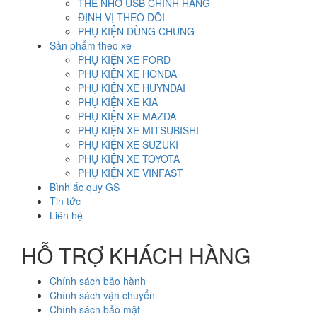
THẺ NHỚ USB CHÍNH HÃNG
ĐỊNH VỊ THEO DÕI
PHỤ KIỆN DÙNG CHUNG
Sản phẩm theo xe
PHỤ KIỆN XE FORD
PHỤ KIỆN XE HONDA
PHỤ KIỆN XE HUYNDAI
PHỤ KIỆN XE KIA
PHỤ KIỆN XE MAZDA
PHỤ KIỆN XE MITSUBISHI
PHỤ KIỆN XE SUZUKI
PHỤ KIỆN XE TOYOTA
PHỤ KIỆN XE VINFAST
Bình ắc quy GS
Tin tức
Liên hệ
HỖ TRỢ KHÁCH HÀNG
Chính sách bảo hành
Chính sách vận chuyển
Chính sách bảo mật