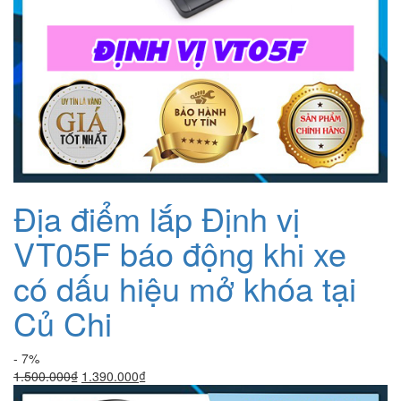
Địa điểm lắp Định vị
VT05F báo động khi xe
có dấu hiệu mở khóa tại
Củ Chi
- 7%
Giá
Giá
1.500.000
₫
1.390.000
₫
gốc
hiện