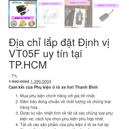
Địa chỉ lắp đặt Định vị
VT05F uy tín tại
TP.HCM
- 7%
Giá
Giá
1.500.000
₫
1.390.000
₫
gốc
hiện
Cam kết của Phụ kiện ô tô xe hơi Thanh Bình
là:
tại
Mua phụ kiện chính hãng với giá tốt nhất.
1.500.000₫.
là:
Đảm bảo đúng chuẩn về chất lượng và chủng loại
1.390.000₫.
hàng hóa.
Được tư vấn nhiệt tình về tất cả các chủng loại phụ
kiện xe, cách lựa chọn phụ kiện phù hợp nhất.
Tất cả các sản phẩm của phụ kiện ô tô xe hơi tại