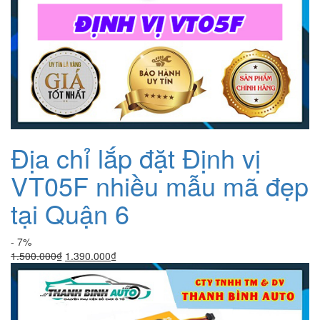
Địa chỉ lắp đặt Định vị
VT05F nhiều mẫu mã đẹp
tại Quận 6
- 7%
Giá
Giá
1.500.000
₫
1.390.000
₫
gốc
hiện
là:
tại
1.500.000₫.
là:
1.390.000₫.