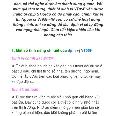
đáo, có thể nghe được âm thanh xung quanh. Với
mức giá tầm trung, thiết bị định vị VT05F vẫn được
trang bị chip STK-Pro có độ nhạy cao, chính xác vị
trí. Ngoài ra VT05F-4G còn có cơ chế hoạt động
thông minh, khi xe dừng đỗ lâu, định vị sẽ tự động
vào trạng thái ngủ. Giúp tiết kiệm nhiên liệu khi
không cần thiết
1. Một số tính năng chi tiết của
định vị VT05F
Định vị chính xác 24/24
❖ Thiết bị theo dõi chính xác gần như tuyệt đối dù xe ở
bất cứ đâu, chi tiết từng số nhà, tên đường, ngõ hẻm.
Có thể lắp được trên các loại phương tiện ô tô, xe máy,
xe đạp điện,…
Bí mật, an toàn
❖ Được thiết kế kích thước siêu nhỏ gọn chỉ bằng 2/3
bật lửa. Đây cũng được coi là thiết bị định vị nhỏ nhất
trên thị trường. Nhờ ưu điểm nhỏ gọn nên giấu kín sẽ
không bị phát hiện, đặc biệt không phát ra bất kì âm