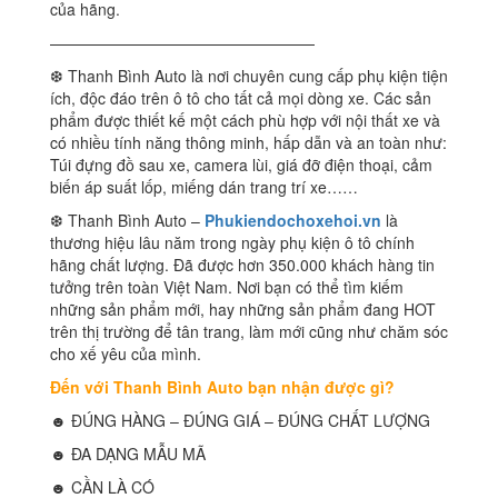
của hãng.
—————————————————
❆ Thanh Bình Auto là nơi chuyên cung cấp phụ kiện tiện
ích, độc đáo trên ô tô cho tất cả mọi dòng xe. Các sản
phẩm được thiết kế một cách phù hợp với nội thất xe và
có nhiều tính năng thông minh, hấp dẫn và an toàn như:
Túi đựng đồ sau xe, camera lùi, giá đỡ điện thoại, cảm
biến áp suất lốp, miếng dán trang trí xe……
❆ Thanh Bình Auto –
Phukiendochoxehoi.vn
là
thương hiệu lâu năm trong ngày phụ kiện ô tô chính
hãng chất lượng. Đã được hơn 350.000 khách hàng tin
tưởng trên toàn Việt Nam. Nơi bạn có thể tìm kiếm
những sản phẩm mới, hay những sản phẩm đang HOT
trên thị trường để tân trang, làm mới cũng như chăm sóc
cho xế yêu của mình.
Đến với Thanh Bình Auto bạn nhận được gì?
☻ ĐÚNG HÀNG – ĐÚNG GIÁ – ĐÚNG CHẤT LƯỢNG
☻ ĐA DẠNG MẪU MÃ
☻ CẦN LÀ CÓ