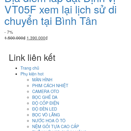
VT05F xem lại lịch sử di
chuyển tại Bình Tân
- 7%
Giá
Giá
1.500.000
₫
1.390.000
₫
gốc
hiện
là:
tại
Link liên kết
1.500.000₫.
là:
1.390.000₫.
Trang chủ
Phụ kiện hot
MÀN HÌNH
PHIM CÁCH NHIỆT
CAMERA OTO
BỌC GHẾ DA
ĐỘ CỐP ĐIỆN
ĐỘ ĐÈN LED
BỌC VÔ LĂNG
NƯỚC HOA Ô TÔ
NỆM GỐI TỰA CAO CẤP