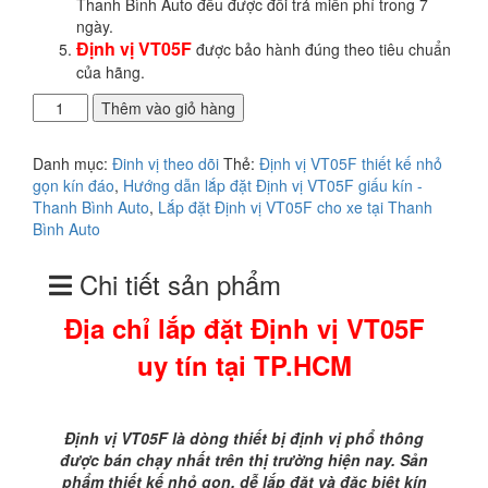
Thanh Bình Auto đều được đổi trả miễn phí trong 7
ngày.
Định vị VT05F
được bảo hành đúng theo tiêu chuẩn
của hãng.
Địa
Thêm vào giỏ hàng
chỉ
lắp
Danh mục:
Đinh vị theo dõi
Thẻ:
Định vị VT05F thiết kế nhỏ
đặt
gọn kín đáo
,
Hướng dẫn lắp đặt Định vị VT05F giấu kín -
Định
Thanh Bình Auto
,
Lắp đặt Định vị VT05F cho xe tại Thanh
vị
Bình Auto
VT05F
uy
Chi tiết sản phẩm
tín
tại
Địa chỉ lắp đặt Định vị VT05F
TP.HCM
số
uy tín tại TP.HCM
lượng
Định vị VT05F là dòng thiết bị định vị phổ thông
được bán chạy nhất trên thị trường hiện nay. Sản
phẩm thiết kế nhỏ gọn, dễ lắp đặt và đặc biệt kín