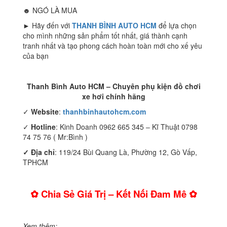
☻ NGÓ LÀ MUA
► Hãy đến với
THANH BÌNH AUTO HCM
để lựa chọn
cho mình những sản phẩm tốt nhất, giá thành cạnh
tranh nhất và tạo phong cách hoàn toàn mới cho xế yêu
của bạn
Thanh Bình Auto HCM – Chuyên phụ kiện đồ chơi
xe hơi chính hãng
✓
Website
:
thanhbinhautohcm.com
✓
Hotline
: Kinh Doanh 0962 665 345 – Kĩ Thuật 0798
74 75 76 ( Mr:Bình )
✓ Địa chỉ
: 119/24 Bùi Quang Là, Phường 12, Gò Vấp,
TPHCM
✿ Chia Sẻ Giá Trị – Kết Nối Đam Mê ✿
Xem thêm: