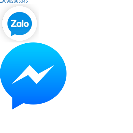
0962665345