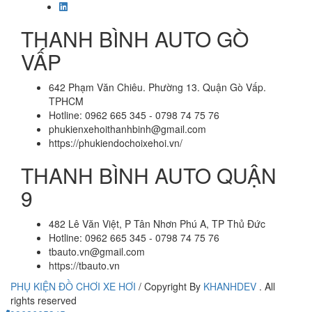
THANH BÌNH AUTO GÒ
VẤP
642 Phạm Văn Chiêu. Phường 13. Quận Gò Vấp.
TPHCM
Hotline: 0962 665 345 - 0798 74 75 76
phukienxehoithanhbinh@gmail.com
https://phukiendochoixehoi.vn/
THANH BÌNH AUTO QUẬN
9
482 Lê Văn Việt, P Tân Nhơn Phú A, TP Thủ Đức
Hotline: 0962 665 345 - 0798 74 75 76
tbauto.vn@gmail.com
https://tbauto.vn
PHỤ KIỆN ĐỒ CHƠI XE HƠI
/
Copyright By
KHANHDEV
. All
rights reserved