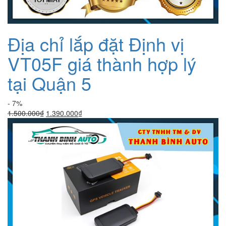
Địa chỉ lắp đặt Định vị
VT05F giá thành hợp lý
tại Quận 5
- 7%
Giá
Giá
1.500.000
₫
1.390.000
₫
gốc
hiện
là:
tại
1.500.000₫.
là:
1.390.000₫.