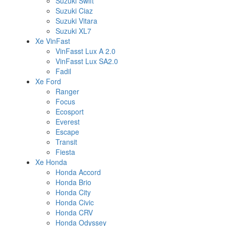
Suzuki Swift
Suzuki Ciaz
Suzuki Vitara
Suzuki XL7
Xe VinFast
VinFasst Lux A 2.0
VinFasst Lux SA2.0
Fadil
Xe Ford
Ranger
Focus
Ecosport
Everest
Escape
Transit
Fiesta
Xe Honda
Honda Accord
Honda Brio
Honda City
Honda Civic
Honda CRV
Honda Odyssey