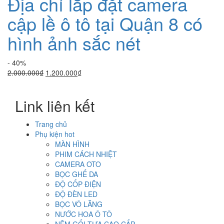
Địa chỉ lắp đặt camera
cập lề ô tô tại Quận 8 có
hình ảnh sắc nét
- 40%
Giá
Giá
2.000.000
₫
1.200.000
₫
gốc
hiện
là:
tại
Link liên kết
2.000.000₫.
là:
1.200.000₫.
Trang chủ
Phụ kiện hot
MÀN HÌNH
PHIM CÁCH NHIỆT
CAMERA OTO
BỌC GHẾ DA
ĐỘ CỐP ĐIỆN
ĐỘ ĐÈN LED
BỌC VÔ LĂNG
NƯỚC HOA Ô TÔ