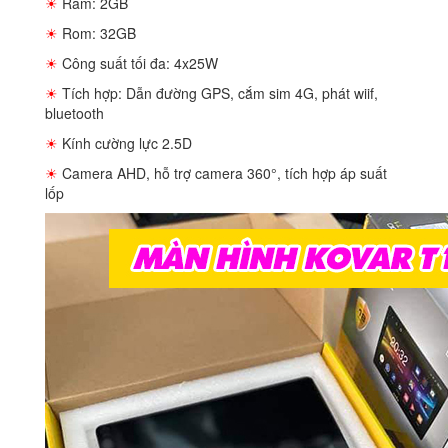
☀
Ram: 2GB
☀
Rom: 32GB
☀
Công suất tối đa: 4x25W
☀
Tích hợp: Dẫn đường GPS, cắm sim 4G, phát wiif,
bluetooth
☀
Kính cường lực 2.5D
☀
Camera AHD, hỗ trợ camera 360°, tích hợp áp suất
lốp