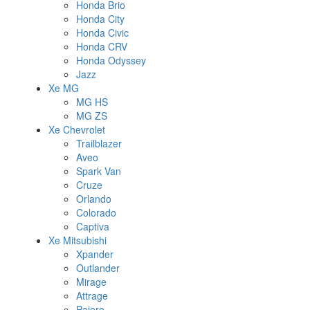
Honda Brio
Honda City
Honda Civic
Honda CRV
Honda Odyssey
Jazz
Xe MG
MG HS
MG ZS
Xe Chevrolet
Trailblazer
Aveo
Spark Van
Cruze
Orlando
Colorado
Captiva
Xe Mitsubishi
Xpander
Outlander
Mirage
Attrage
Pajero