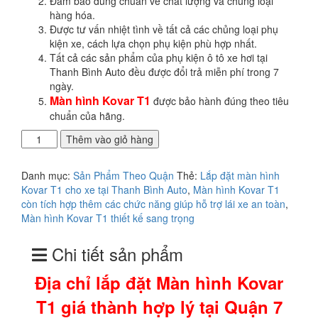
Đảm bảo đúng chuẩn về chất lượng và chủng loại
5.900.000₫.
hàng hóa.
Được tư vấn nhiệt tình về tất cả các chủng loại phụ
kiện xe, cách lựa chọn phụ kiện phù hợp nhất.
Tất cả các sản phẩm của phụ kiện ô tô xe hơi tại
Thanh Bình Auto đều được đổi trả miễn phí trong 7
ngày.
Màn hình Kovar T1
được bảo hành đúng theo tiêu
chuẩn của hãng.
Địa
Thêm vào giỏ hàng
chỉ
lắp
Danh mục:
Sản Phẩm Theo Quận
Thẻ:
Lắp đặt màn hình
đặt
Kovar T1 cho xe tại Thanh Bình Auto
,
Màn hình Kovar T1
Màn
còn tích hợp thêm các chức năng giúp hỗ trợ lái xe an toàn
,
hình
Màn hình Kovar T1 thiết kế sang trọng
Kovar
T1
Chi tiết sản phẩm
giá
thành
Địa chỉ lắp đặt Màn hình Kovar
hợp
lý
T1 giá thành hợp lý tại Quận 7
tại