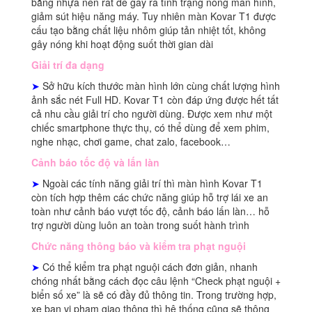
bằng nhựa nên rất dễ gây ra tình trạng nóng màn hình,
giảm sút hiệu năng máy. Tuy nhiên màn Kovar T1 được
cấu tạo bằng chất liệu nhôm giúp tản nhiệt tốt, không
gây nóng khi hoạt động suốt thời gian dài
Giải trí đa dạng
➤
Sở hữu kích thước màn hình lớn cùng chất lượng hình
ảnh sắc nét Full HD. Kovar T1 còn đáp ứng được hết tất
cả nhu cầu giải trí cho người dùng. Được xem như một
chiếc smartphone thực thụ, có thể dùng để xem phim,
nghe nhạc, chơi game, chat zalo, facebook…
Cảnh báo tốc độ và lấn làn
➤
Ngoài các tính năng giải trí thì màn hình Kovar T1
còn tích hợp thêm các chức năng giúp hỗ trợ lái xe an
toàn như cảnh báo vượt tốc độ, cảnh báo lấn làn… hỗ
trợ người dùng luôn an toàn trong suốt hành trình
Chức năng thông báo và kiểm tra phạt nguội
➤
Có thể kiểm tra phạt nguội cách đơn giản, nhanh
chóng nhất bằng cách đọc câu lệnh “Check phạt nguội +
biển số xe” là sẽ có đầy đủ thông tin. Trong trường hợp,
xe bạn vi phạm giao thông thì hệ thống cũng sẽ thông