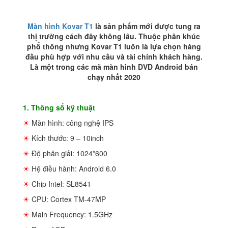
Quận
7
số
Màn hình Kovar T1
là sản phẩm mới được tung ra
lượng
thị trường cách đây không lâu. Thuộc phân khúc
phổ thông nhưng Kovar T1 luôn là lựa chọn hàng
đầu phù hợp với nhu cầu và tài chính khách hàng.
Là một trong các mã màn hình DVD Android bán
chạy nhất 2020
1. Thông số kỹ thuật
☀
Màn hình: công nghệ IPS
☀
Kích thước: 9 – 10inch
☀
Độ phân giải: 1024*600
☀
Hệ điều hành: Android 6.0
☀
Chip Intel: SL8541
☀
CPU: Cortex TM-47MP
☀
Main Frequency: 1.5GHz