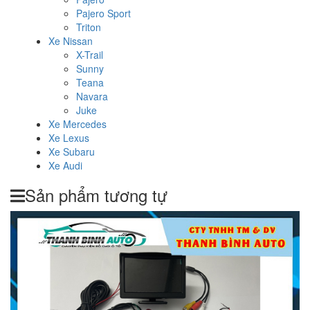
Pajero Sport
Triton
Xe Nissan
X-Trail
Sunny
Teana
Navara
Juke
Xe Mercedes
Xe Lexus
Xe Subaru
Xe Audi
Sản phẩm tương tự