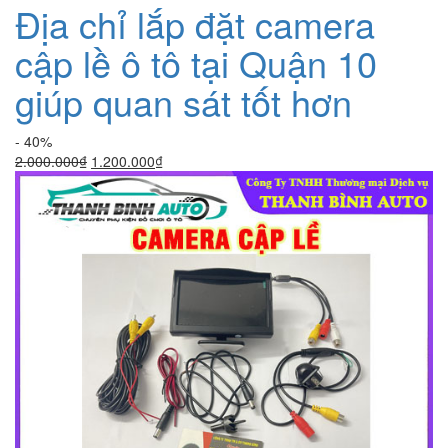
Địa chỉ lắp đặt camera
cập lề ô tô tại Quận 10
giúp quan sát tốt hơn
- 40%
Giá
Giá
2.000.000
₫
1.200.000
₫
gốc
hiện
là:
tại
2.000.000₫.
là:
1.200.000₫.