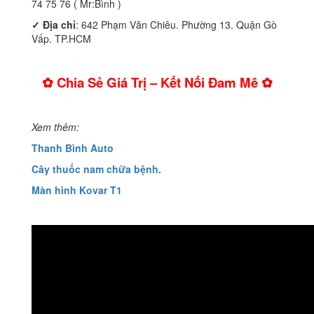
74 75 76 ( Mr:Bình )
✓ Địa chỉ
: 642 Phạm Văn Chiêu. Phường 13. Quận Gò
Vấp. TP.HCM
✿ Chia Sẻ Giá Trị – Kết Nối Đam Mê ✿
Xem thêm:
Thanh Bình Auto
Cây thuốc nam chữa bệnh.
Màn hình Kovar T1