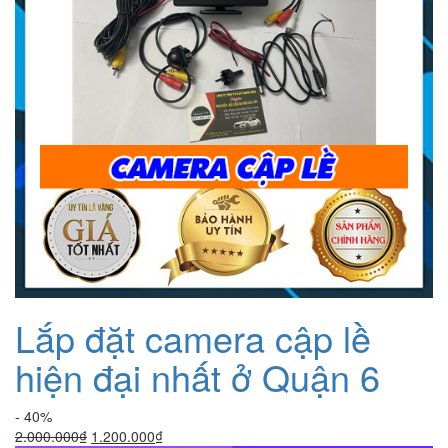
Lắp đặt camera cập lề
hiện đại nhất ở Quận 6
- 40%
Giá
Giá
2.000.000
₫
1.200.000
₫