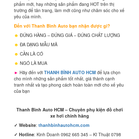
phẩm mới, hay những sản phẩm đang HOT trên thị
trường để tân trang, làm mới cũng như chăm sóc cho xế
yêu của mình.
Đến với Thanh Bình Auto bạn nhận được gì?
☻
ĐÚNG HÀNG – ĐÚNG GIÁ – ĐÚNG CHẤT LƯỢNG
☻
ĐA DẠNG MẪU MÃ
☻
CẦN LÀ CÓ
☻
NGÓ LÀ MUA
►
Hãy đến với
THANH BÌNH AUTO HCM
để lựa chọn
cho mình những sản phẩm tốt nhất, giá thành cạnh
tranh nhất và tạo phong cách hoàn toàn mới cho xế yêu
của bạn
Thanh Bình Auto HCM – Chuyên phụ kiện đồ chơi
xe hơi chính hãng
✓
Website
:
thanhbinhautohcm.com
✓
Hotline
: Kinh Doanh 0962 665 345 – Kĩ Thuật 0798