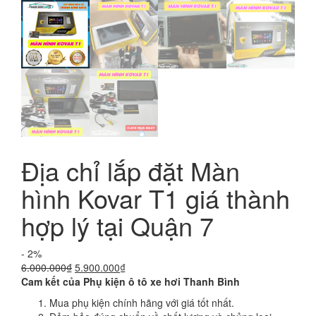
Địa chỉ lắp đặt Màn
hình Kovar T1 giá thành
hợp lý tại Quận 7
- 2%
Giá
Giá
6.000.000
₫
5.900.000
₫
gốc
hiện
Cam kết của Phụ kiện ô tô xe hơi Thanh Bình
là:
tại
Mua phụ kiện chính hãng với giá tốt nhất.
6.000.000₫.
là: