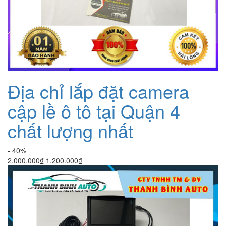
Địa chỉ lắp đặt camera
cập lề ô tô tại Quận 4
chất lượng nhất
- 40%
Giá
Giá
2.000.000
₫
1.200.000
₫
gốc
hiện
là:
tại
2.000.000₫.
là:
1.200.000₫.