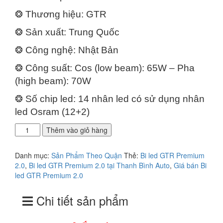
là:
tại
❂ Thương hiệu: GTR
7.500.000₫.
là:
7.000.000₫.
❂ Sản xuất: Trung Quốc
❂ Công nghệ: Nhật Bản
❂ Công suất: Cos (low beam): 65W – Pha
(high beam): 70W
❂ Số chip led: 14 nhân led có sử dụng nhân
led Osram (12+2)
Địa
Thêm vào giỏ hàng
chỉ
lắp
Danh mục:
Sản Phẩm Theo Quận
Thẻ:
Bi led GTR Premium
đèn
2.0
,
Bi led GTR Premium 2.0 tại Thanh Bình Auto
,
Giá bán Bi
bi
led GTR Premium 2.0
Led
GTR
Chi tiết sản phẩm
Premium
2.0
cao