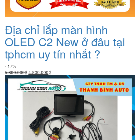
Địa chỉ lắp màn hình
OLED C2 New ở đâu tại
tphcm uy tín nhất ?
- 17%
Giá
Giá
5.800.000
₫
4.800.000
₫
gốc
hiện
là:
tại
5.800.000₫.
là:
4.800.000₫.