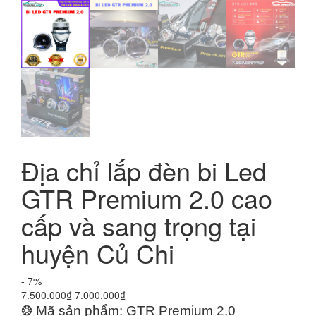
Địa chỉ lắp đèn bi Led
GTR Premium 2.0 cao
cấp và sang trọng tại
huyện Củ Chi
- 7%
Giá
Giá
7.500.000
₫
7.000.000
₫
gốc
hiện
❂ Mã sản phẩm: GTR Premium 2.0