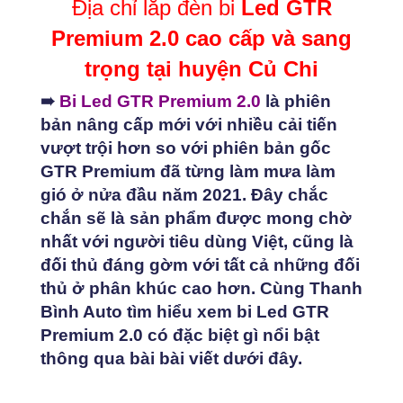
Địa chỉ lắp đèn bi
Led GTR
cấp
và
Premium 2.0 cao cấp và sang
sang
trọng
trọng tại huyện Củ Chi
tại
huyện
➠
Bi Led GTR Premium 2.0
là phiên
Củ
bản nâng cấp mới với nhiều cải tiến
Chi
vượt trội hơn so với phiên bản gốc
số
lượng
GTR Premium đã từng làm mưa làm
gió ở nửa đầu năm 2021. Đây chắc
chắn sẽ là sản phẩm được mong chờ
nhất với người tiêu dùng Việt, cũng là
đối thủ đáng gờm với tất cả những đối
thủ ở phân khúc cao hơn. Cùng Thanh
Bình Auto tìm hiểu xem bi Led GTR
Premium 2.0 có đặc biệt gì nổi bật
thông qua bài bài viết dưới đây.