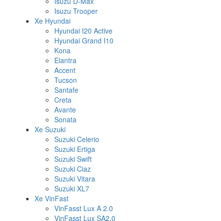
Isuzu D-Max
Isuzu Trooper
Xe Hyundai
Hyundai I20 Active
Hyundai Grand I10
Kona
Elantra
Accent
Tucson
Santafe
Creta
Avante
Sonata
Xe Suzuki
Suzuki Celerio
Suzuki Ertiga
Suzuki Swift
Suzuki Ciaz
Suzuki Vitara
Suzuki XL7
Xe VinFast
VinFasst Lux A 2.0
VinFasst Lux SA2.0