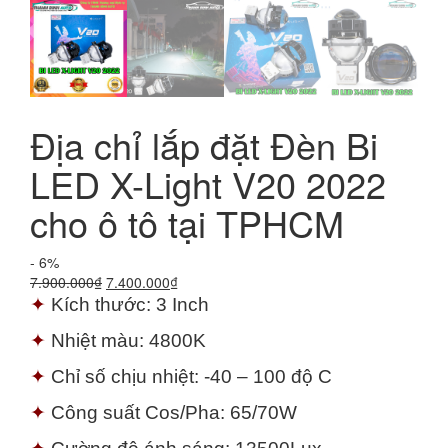
Địa chỉ lắp đặt Đèn Bi
LED X-Light V20 2022
cho ô tô tại TPHCM
- 6%
Giá
Giá
7.900.000
₫
7.400.000
₫
gốc
hiện
✦
Kích thước: 3 Inch
là:
tại
✦
Nhiệt màu: 4800K
7.900.000₫.
là:
7.400.000₫.
✦
Chỉ số chịu nhiệt: -40 – 100 độ C
✦
Công suất Cos/Pha: 65/70W