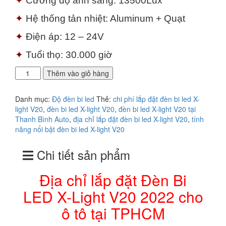
✦
Cường độ ánh sáng: 13500Lux
✦
Hệ thống tản nhiệt: Aluminum + Quạt
✦
Điện áp: 12 – 24V
✦
Tuổi thọ: 30.000 giờ
Địa
Thêm vào giỏ hàng
chỉ
lắp
Danh mục:
Độ đèn bi led
Thẻ:
chi phí lắp đặt đèn bi led X-
đặt
light V20
,
đèn bi led X-light V20
,
đèn bi led X-light V20 tại
Đèn
Thanh Bình Auto
,
địa chỉ lắp đặt đèn bi led X-light V20
,
tính
Bi
năng nổi bật đèn bi led X-light V20
LED
X-
Chi tiết sản phẩm
Light
V20
2022
Địa chỉ lắp đặt Đèn Bi
cho
LED X-Light V20 2022 cho
ô
tô
ô tô tại TPHCM
tại
TPHCM