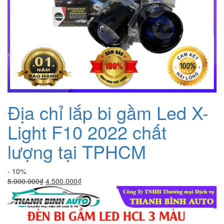
Địa chỉ lắp bi gầm Led X-
Light F10 2022 chất
lượng tại TPHCM
- 10%
Giá
Giá
5.000.000
₫
4.500.000
₫
gốc
hiện
là:
tại
5.000.000₫.
là:
4.500.000₫.