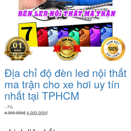
Địa chỉ độ đèn led nội thất
ma trận cho xe hơi uy tín
nhất tại TPHCM
- 7%
Giá
Giá
4.300.000
₫
4.000.000
₫
gốc
hiện
là:
tại
4.300.000₫.
là: