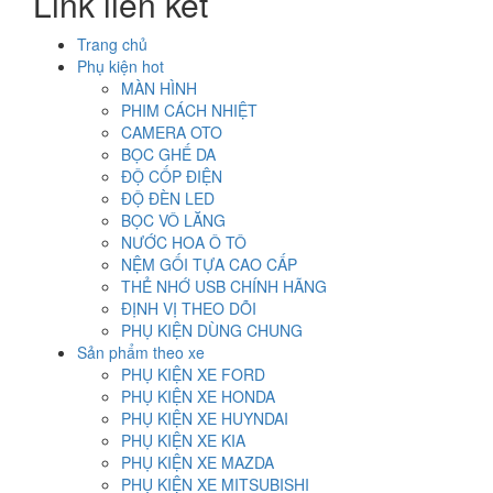
Link liên kết
4.000.000₫.
Trang chủ
Phụ kiện hot
MÀN HÌNH
PHIM CÁCH NHIỆT
CAMERA OTO
BỌC GHẾ DA
ĐỘ CỐP ĐIỆN
ĐỘ ĐÈN LED
BỌC VÔ LĂNG
NƯỚC HOA Ô TÔ
NỆM GỐI TỰA CAO CẤP
THẺ NHỚ USB CHÍNH HÃNG
ĐỊNH VỊ THEO DÕI
PHỤ KIỆN DÙNG CHUNG
Sản phẩm theo xe
PHỤ KIỆN XE FORD
PHỤ KIỆN XE HONDA
PHỤ KIỆN XE HUYNDAI
PHỤ KIỆN XE KIA
PHỤ KIỆN XE MAZDA
PHỤ KIỆN XE MITSUBISHI