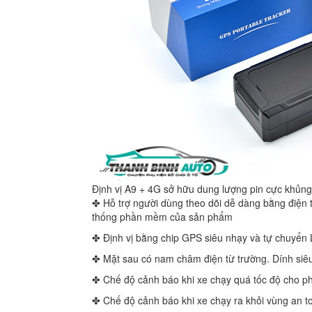
Định vị A9 + 4G sở hữu dung lượng pin cực khủng
✤ Hỗ trợ người dùng theo dõi dễ dàng bằng điện t
thống phần mềm của sản phẩm
✤ Định vị bằng chip GPS siêu nhạy và tự chuyển 
✤ Mặt sau có nam châm điện từ trường. Dính siêu c
✤ Chế độ cảnh báo khi xe chạy quá tốc độ cho p
✤ Chế độ cảnh báo khi xe chạy ra khỏi vùng an t