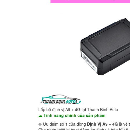
Lắp bộ định vị A9 + 4G tại Thanh Bình Auto
☁ Tính năng chính của sản phẩm
✤ Ưu điểm số 1 của dòng
Đ
ịnh Vị A9
+ 4G
là về 
Cho phép thiết bị hoạt động ổn định và bền bỉ 15