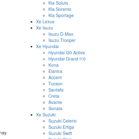
Kia Soluto
Kia Sorento
Kia Sportage
Xe Lexus
Xe Isuzu
Isuzu D-Max
Isuzu Trooper
Xe Hyundai
Hyundai I20 Active
Hyundai Grand I10
Kona
Elantra
Accent
Tucson
Santafe
Creta
Avante
Sonata
Xe Suzuki
Suzuki Celerio
Suzuki Ertiga
nay.
Suzuki Swift