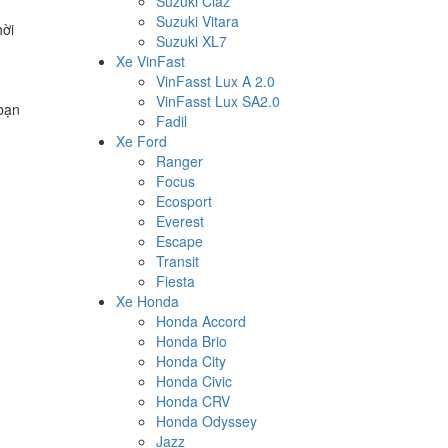
Suzuki Ciaz
Suzuki Vitara
hời
Suzuki XL7
Xe VinFast
VinFasst Lux A 2.0
VinFasst Lux SA2.0
 bạn
Fadil
Xe Ford
Ranger
Focus
Ecosport
Everest
Escape
Transit
Fiesta
Xe Honda
Honda Accord
Honda Brio
Honda City
Honda Civic
Honda CRV
Honda Odyssey
Jazz