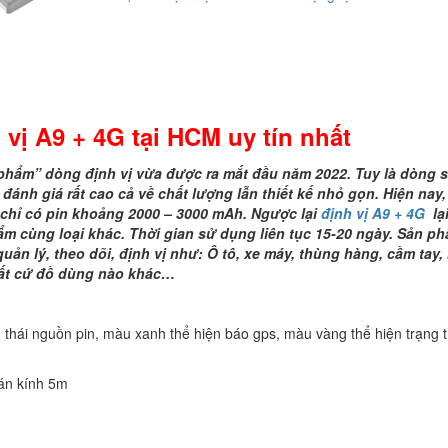
+
4G
tại
HCM
uy
tín
 vị A9 + 4G
tại
HCM
uy tín nhấ
t
nhất
số
p
hẩm”
dòng
định vị vừa được ra mắt đầu năm 2022. Tuy là dòng 
lượng
đánh giá rất cao cả về chất lượng
lẫn
thiết kế nhỏ gọn
.
Hiện nay,
 chỉ
có
pin
khoảng 2000 – 3000 mAh
. Ngược lại
định vị A9 + 4G
lạ
ẩm cùng loại khác.
Thời gian sử dụng liên tục 15-20 ngày. Sản p
quản lý
, theo dõi,
định vị như: Ô tô,
x
e
m
áy,
t
hùng hàng,
c
ầm tay
,
ất cứ đồ dùng nào khác…
g thái nguồn pin, màu xanh thể hiện báo gps, màu vàng thể hiện trạng t
án kính 5m