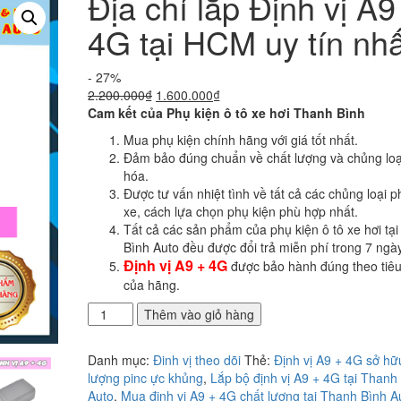
Địa chỉ lắp Định vị A9
4G tại HCM uy tín nhấ
- 27%
Giá
Giá
2.200.000
₫
1.600.000
₫
gốc
hiện
Cam kết của Phụ kiện ô tô xe hơi Thanh Bình
là:
tại
Mua phụ kiện chính hãng với giá tốt nhất.
2.200.000₫.
là:
Đảm bảo đúng chuẩn về chất lượng và chủng loạ
1.600.000₫.
hóa.
Được tư vấn nhiệt tình về tất cả các chủng loại p
xe, cách lựa chọn phụ kiện phù hợp nhất.
Tất cả các sản phẩm của phụ kiện ô tô xe hơi tạ
Bình Auto đều được đổi trả miễn phí trong 7 ngày
Định vị A9 + 4G
được bảo hành đúng theo tiê
của hãng.
Địa
Thêm vào giỏ hàng
chỉ
lắp
Danh mục:
Đinh vị theo dõi
Thẻ:
Định vị A9 + 4G sở h
Định
lượng pinc ực khủng
,
Lắp bộ định vị A9 + 4G tại Thanh
vị
Auto
,
Mua định vị A9 + 4G chất lượng tại Thanh Bình A
A9