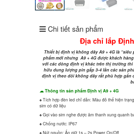
Chi tiết sản phẩm
Đ
ịa chỉ lắp
Đị
nh
Thiết bị định vị không dây A9
+ 4G là “
s
iêu
phẩm mới nhưng
A9
+
4G
được khách hàng 
với các
dòng
định vị khác trên thị trường
thì
hữu
dung lượng
pin
gấp 3-4 lần các sản ph
định vị theo dõi không dây rất phù hợp gắn 
b
☁ Thông tin sản phẩm Định vị A9 + 4G
♠ Tích hợp đèn led chỉ dẫn: Màu đỏ thể hiện trạn
sim có dữ liệu
♠ Gọi vào sim nghe được âm thanh xung quanh b
♠ Chống nước: IP67
♠ Nút nguồn: Ấn giữ 1s – 2s Power On/Off