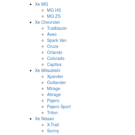
Xe MG
MG HS
MG ZS
Xe Chevrolet
Trailblazer
Aveo
Spark Van
Cruze
Orlando
Colorado
Captiva
Xe Mitsubishi
Xpander
Outlander
Mirage
Attrage
Pajero
Pajero Sport
Triton
Xe Nissan
X-Trail
Sunny