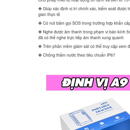
✤ Giúp xác định vị trí chính xác, kiểm soát được 
gian thực tế
✤ Có nút bấm gọi SOS trong trường hợp khẩn cấ
✤ Nghe được âm thanh trong phạm vi bán kính 5m, c
đã có thể nghe trực tiếp âm thanh xung quanh
✤ Trên phần mềm giám sát có thể truy cập xem đư
✤ Chống thấm nước theo tiêu chuẩn IP67