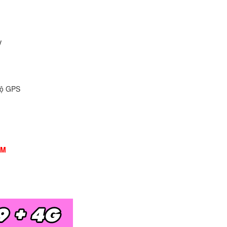
V
độ GPS
CM