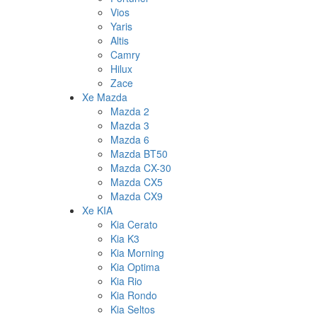
Vios
Yaris
Altis
Camry
Hilux
Zace
Xe Mazda
Mazda 2
Mazda 3
Mazda 6
Mazda BT50
Mazda CX-30
Mazda CX5
Mazda CX9
Xe KIA
Kia Cerato
Kia K3
Kia Morning
Kia Optima
Kia Rio
Kia Rondo
Kia Seltos