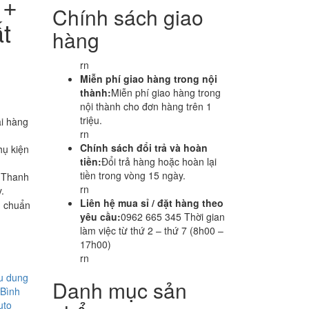
 +
Chính sách giao
t
hàng
rn
Miễn phí giao hàng trong nội
thành:
Miễn phí giao hàng trong
nội thành cho đơn hàng trên 1
triệu.
i hàng
rn
Chính sách đổi trả và hoàn
hụ kiện
tiền:
Đổi trả hàng hoặc hoàn lại
tiền trong vòng 15 ngày.
i Thanh
rn
.
Liên hệ mua sỉ / đặt hàng theo
u chuẩn
yêu cầu:
0962 665 345 Thời gian
làm việc từ thứ 2 – thứ 7 (8h00 –
17h00)
rn
ữu dung
Danh mục sản
 Bình
uto