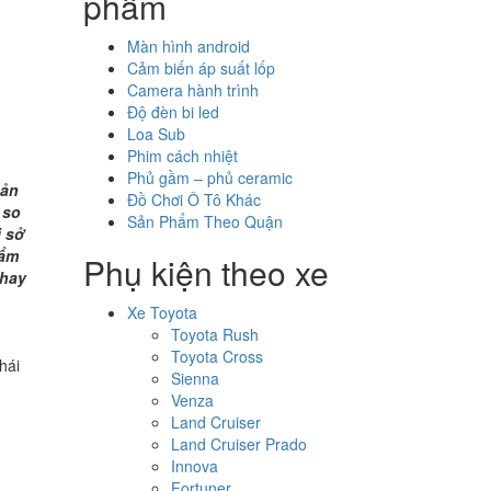
phẩm
Màn hình android
Cảm biến áp suất lốp
Camera hành trình
Độ đèn bi led
Loa Sub
Phim cách nhiệt
Phủ gầm – phủ ceramic
sản
Đồ Chơi Ô Tô Khác
 so
Sản Phẩm Theo Quận
i sở
hẩm
Phụ kiện theo xe
 hay
Xe Toyota
Toyota Rush
Toyota Cross
hái
Sienna
Venza
Land Cruiser
Land Cruiser Prado
Innova
Fortuner