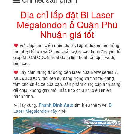
Quận
Phú
Địa chỉ lắp đặt Bi Laser
Nhuận
Megalondon ở Quận Phú
giá
tốt
Nhuận giá tốt
số
lượng
Với chip cảm biến nhiệt độ BK Night Buster, hệ thống
tản nhiệt tối ưu và Ổ Led chất lượng cao là những yếu tố
giúp MEGALODON hoạt động linh hoạt, ổn định và độ
bền cao.
Lấy cảm hứng từ dòng đèn laser của BMW series 7,
MEGALODON tạo nên sự sang trọng và tinh tế, nâng
tầm cho chiếc xe của bạn, sản phẩm cung cấp ánh sáng
dễ chịu, không gây mỏi mắt, khó chịu khi điều khiển.
hành trình.
➤ Hãy cùng,
Thanh Bình Auto
tìm hiểu thêm về
Bi
Laser Megalondon này
nhé!