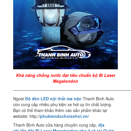
Khả năng chống nước đạt tiêu chuẩn bộ Bi Laser
Megalondon
————————————————————————————
Ngoài
Độ đèn LED nội thất ma trận
Thanh Bình Auto
còn cung cấp nhiều phụ kiện xe hơi uy tín chất lượng.
Bạn có thể tham khảo thêm các sản phẩm khác tại
website: http://
phukiendochoixehoi.vn/
Thanh Bình Auto cửa hàng chuyên cung cấp,
địa
chỉ
lắp đặt Bi Laser Megalondon cho ô tô tại Quận