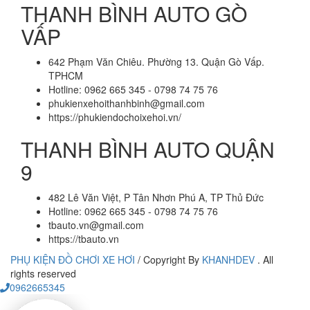
THANH BÌNH AUTO GÒ
VẤP
642 Phạm Văn Chiêu. Phường 13. Quận Gò Vấp.
TPHCM
Hotline: 0962 665 345 - 0798 74 75 76
phukienxehoithanhbinh@gmail.com
https://phukiendochoixehoi.vn/
THANH BÌNH AUTO QUẬN
9
482 Lê Văn Việt, P Tân Nhơn Phú A, TP Thủ Đức
Hotline: 0962 665 345 - 0798 74 75 76
tbauto.vn@gmail.com
https://tbauto.vn
PHỤ KIỆN ĐỒ CHƠI XE HƠI
/
Copyright By
KHANHDEV
. All
rights reserved
0962665345