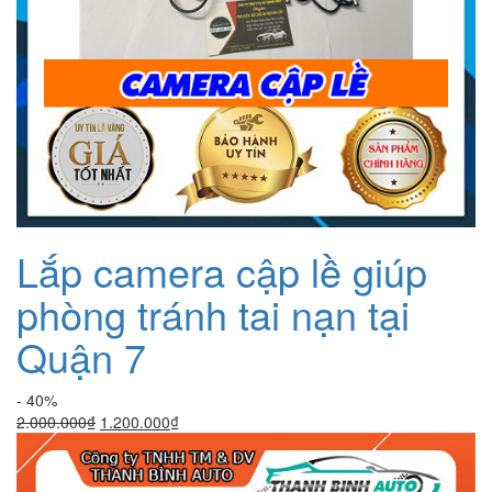
Lắp camera cập lề giúp
phòng tránh tai nạn tại
Quận 7
- 40%
Giá
Giá
2.000.000
₫
1.200.000
₫
gốc
hiện
là:
tại
2.000.000₫.
là: