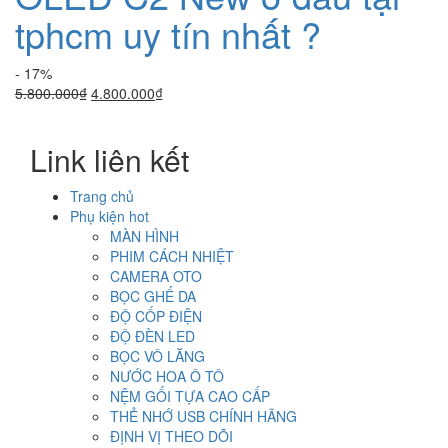
tphcm uy tín nhất ?
- 17%
Giá
Giá
5.800.000
₫
4.800.000
₫
gốc
hiện
là:
tại
Link liên kết
5.800.000₫.
là:
4.800.000₫.
Trang chủ
Phụ kiện hot
MÀN HÌNH
PHIM CÁCH NHIỆT
CAMERA OTO
BỌC GHẾ DA
ĐỘ CỐP ĐIỆN
ĐỘ ĐÈN LED
BỌC VÔ LĂNG
NƯỚC HOA Ô TÔ
NỆM GỐI TỰA CAO CẤP
THẺ NHỚ USB CHÍNH HÃNG
ĐỊNH VỊ THEO DÕI