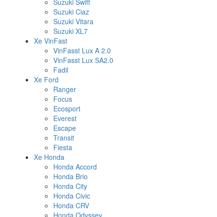
Suzuki Swift
Suzuki Ciaz
Suzuki Vitara
Suzuki XL7
Xe VinFast
VinFasst Lux A 2.0
VinFasst Lux SA2.0
Fadil
Xe Ford
Ranger
Focus
Ecosport
Everest
Escape
Transit
Fiesta
Xe Honda
Honda Accord
Honda Brio
Honda City
Honda Civic
Honda CRV
Honda Odyssey