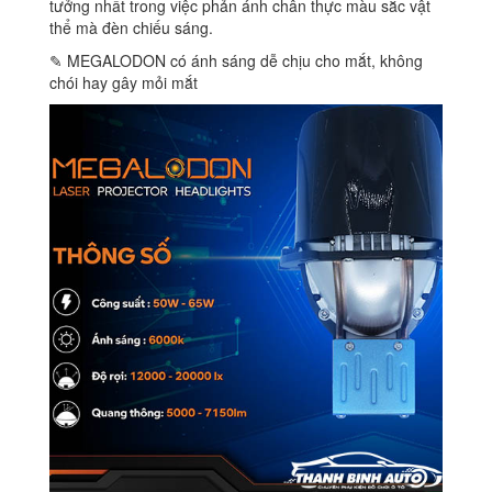
tưởng nhất trong việc phản ánh chân thực màu sắc vật
thể mà đèn chiếu sáng.
✎ MEGALODON có ánh sáng dễ chịu cho mắt, không
chói hay gây mỏi mắt