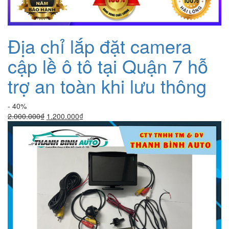
Địa chỉ lắp đặt camera
cập lề ô tô tại Quận 7 hỗ
trợ an toàn khi lưu thông
- 40%
Giá
Giá
2.000.000
₫
1.200.000
₫
gốc
hiện
là:
tại
2.000.000₫.
là:
1.200.000₫.