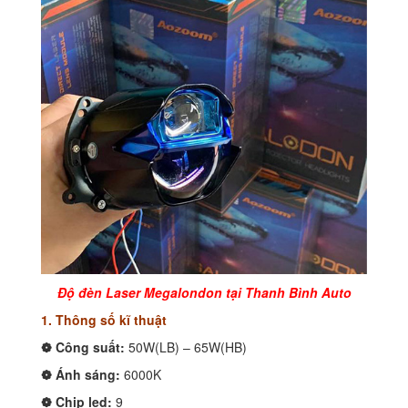
Độ đèn Laser Megalondon tại Thanh Bình Auto
1. Thông số kĩ thuật
❁ Công suất:
50W(LB) – 65W(HB)
❁ Ánh sáng:
6000K
❁ Chip led:
9