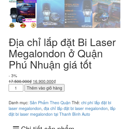
Địa chỉ lắp đặt Bi Laser
Megalondon ở Quận
Phú Nhuận giá tốt
- 3%
Giá
Giá
17.500.000
₫
16.900.000
₫
Địa
gốc
hiện
Thêm vào giỏ hàng
chỉ
là:
tại
lắp
17.500.000₫.
là:
Danh mục:
Sản Phẩm Theo Quận
Thẻ:
chi phí lắp đặt bi
đặt
16.900.000₫.
laser megalondon
,
địa chỉ lắp đặt bi laser megalondon
,
lắp
Bi
đặt bi laser megalondon tại Thanh Bình Auto
Laser
Megalondon
Chi tiết sản phẩm
ở