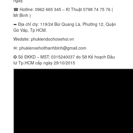
ngày.
☎ Hotline: 0962 665 345 – Kĩ Thuật 0798 74 75 76 (
Mr:Bình )
➥ Địa chỉ cty: 119/24 Bùi Quang Là, Phường 12, Quận
Gò Vấp, Tp HCM.
Wedsite: phukiendochoixehoi.vn
✉:
phukienxehoithanhbinh@gmail.com
✪ Số ĐKKD – MST: 0315240037 do Sở Kế hoạch Đầu
tư Tp.HCM cấp ngày 29/10/2015