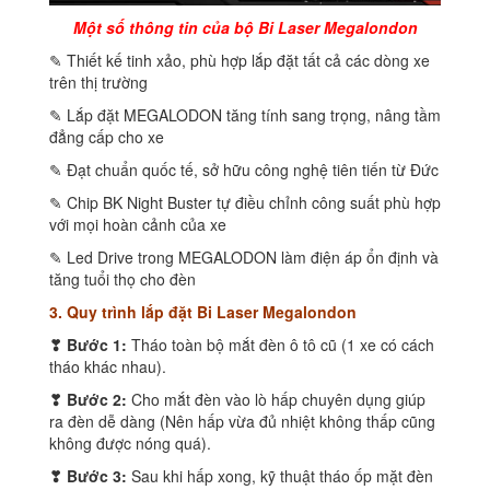
Một số thông tin của bộ Bi Laser Megalondon
✎ Thiết kế tinh xảo, phù hợp lắp đặt tất cả các dòng xe
trên thị trường
✎ Lắp đặt MEGALODON tăng tính sang trọng, nâng tầm
đẳng cấp cho xe
✎ Đạt chuẩn quốc tế, sở hữu công nghệ tiên tiến từ Đức
✎ Chip BK Night Buster tự điều chỉnh công suất phù hợp
với mọi hoàn cảnh của xe
✎ Led Drive trong MEGALODON làm điện áp ổn định và
tăng tuổi thọ cho đèn
3. Quy trình lắp đặt Bi Laser Megalondon
❣ Bước 1:
Tháo toàn bộ mắt đèn ô tô cũ (1 xe có cách
tháo khác nhau).
❣ Bước 2:
Cho mắt đèn vào lò hấp chuyên dụng giúp
ra đèn dễ dàng (Nên hấp vừa đủ nhiệt không thấp cũng
không được nóng quá).
❣ Bước 3:
Sau khi hấp xong, kỹ thuật tháo ốp mặt đèn