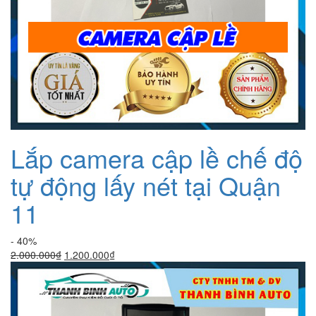
Lắp camera cập lề chế độ
tự động lấy nét tại Quận
11
- 40%
Giá
Giá
2.000.000
₫
1.200.000
₫
gốc
hiện
là:
tại
2.000.000₫.
là:
1.200.000₫.